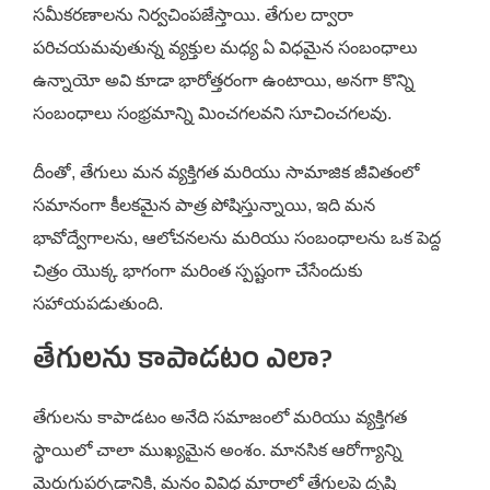
సమీకరణాలను నిర్వచింపజేస్తాయి. తేగుల ద్వారా
పరిచయమవుతున్న వ్యక్తుల మధ్య ఏ విధమైన సంబంధాలు
ఉన్నాయో అవి కూడా భారోత్తరంగా ఉంటాయి, అనగా కొన్ని
సంబంధాలు సంభ్రమాన్ని మించగలవని సూచించగలవు.
దీంతో, తేగులు మన వ్యక్తిగత మరియు సామాజిక జీవితంలో
సమానంగా కీలకమైన పాత్ర పోషిస్తున్నాయి, ఇది మన
భావోద్వేగాలను, ఆలోచనలను మరియు సంబంధాలను ఒక పెద్ద
చిత్రం యొక్క భాగంగా మరింత స్పష్టంగా చేసేందుకు
సహాయపడుతుంది.
తేగులను కాపాడటం ఎలా?
తేగులను కాపాడటం అనేది సమాజంలో మరియు వ్యక్తిగత
స్థాయిలో చాలా ముఖ్యమైన అంశం. మానసిక ఆరోగ్యాన్ని
మెరుగుపర్చడానికి, మనం వివిధ మార్గాల్లో తేగులపై దృష్టి