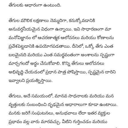
తేగులకు ఆధారంగా ఉంటుంది.
తేగుల మౌలిక లక్షణాలు నెమ్మదిగా, కనుక్కోవడానికి
అనువర్తనీయమైన విధంగా ఉన్నాయి. ఇవి సాధారణంగా మా
మనోవిజ్ఞానం లో ఆచరణాత్మక ఆలోచనలు మరియు కోణాలను
ప్రవేశపెట్టడానికి ఉపయోగపడతాయి. దీనిలో, ఒక్కో తేగు ఎంత
బలమైనది మరియు ఎంత సమర్థవంతంగా అంశాలను స్పష్టంగా
మార్చగలదో అర్ధం చేసుకోవాలి. కొన్ని తేగులు ఆలోచనలు
అభివృద్ధి చేయడంలో ప్రధాన పాత్ర పోషిస్తాయి, స్పష్టమైన దారిని
ఇవ్వాలని ప్రయత్నిస్తాయి.
తేగులు, అదే సమయంలో, మానవ సాధనాలకు మరియు మన
వృత్తులకు సంబంధించి దృఢమైన ఆధారాలుగా కూడా ఉంటాయి.
మనకు జరిగే సంఘటనలు, అనుభవాలు లేదా ఇతర వ్యక్తుల
ప్రభావం వల్ల వారు మారవచ్చు. వీటిని గుర్తించడం మరియు