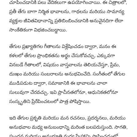
చూపించడానికి పలు వేదికలుగా ఉపయోగించాయి. ఈ చిత్రాలలో,
ప్రతీ తేగు బాగా నిర్మిత భావాలను, గాథలను మరియు సామాన్య
వ్యక్తుల జీవితవిధానాన్ని ప్రతిబింబించడానికి అనువైనదిగా లేదా
సాంకేతికంగా విభజించబడ్డాయి.
తేగుల ప్రఖ్యాతిగల గీతాలను విశ్లేషించడం ద్వారా, మనం ఈ
కళలలో తేగుల ప్రాంభికతను అర్థం చేసుకోవచ్చు. ఎక్కువగా
వినబడే గీతాలలో, విషయం వాస్తవాలను తెలియచేస్తూ, ప్రేమ,
దుఃఖం మరియు సంబరాలను అనుభవించేది. సంగీతంలో తేగుల
ముడిపడుట ద్వారా, సమాజానికి ఈ భావాలను చాలా
సులువుగా చేరవచ్చు. ఇవి ప్రాచీనతలోనూ, ఆధునికతలోనూ
సంస్కృతిని ప్రేరేపించటంలో పాత్ర పోషిస్తాయి.
ఇది తేగుల ప్రకృతి మరియు మన రచనలు, ప్రదర్శనలు, మరియు
అనుభవాల మధ్య అనుబంధాన్ని మరింత బలపరుస్తుంది. సాగతి,
స్పందన మరియు అనుభూతి మధ్య స్నేహాన్ని స్థాపించడంలో,