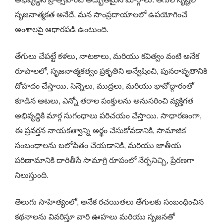
సృజనాత్మకత అనేదే, మన సాంప్రదాయాలలో ఉపయోగించే
అంశాలపై ఆధారపడి ఉంటుంది.
తేగులు చేపట్టే కళలు, నాటకాలు, మరియు కవిత్వం వంటి అనేక
రూపాలలో, సృజనాత్మకత్వం ప్రకృతిని అన్వేషించి, పునరావృతానికి
దోహదం చేస్తాయి. సిన్నెలు, ముద్రలు, మరియు భావోద్గారంతో
కూడిన ఆటలు, ఎన్నో తరాల పంక్తులను అనుసరించి వ్యక్తిగత
అభివృద్ధికి మార్గ సుగంధాలు పరిచయం చేస్తాయి. సాధారణంగా,
ఈ ప్రవర్తన నాయకత్వాన్ని అర్థం చేసుకోవడానికి, సామాజిక
సంబంధాలను బలోపేతం చేయడానికి, మరియు జాతీయ
పరిణామానికి దారితీసే సామాగ్రి రూపంలో నేర్పనిచ్చి, ప్రేరణగా
నిలుస్తుంది.
తెలుగు సాహిత్యంలో, అనేక రచయితలు తేగులకు సంబంధించిన
కథనాలను వివరిస్తూ వారి ఊహలు మరియు సృజనతో