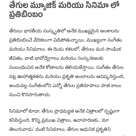
తేగుల మ్యూజిక్ మరియు సినిమా లో
ప్రతిబింబం
తేగులు భారతీయ సంస్కృతిలో అనేక ముఖ్యమైన అంశాలను
ప్రతిబింబించే వేదికలుగా విడిపోతున్నాయి, ముఖ్యంగా సంగీతం
మరియు సినిమాలు. ఈ రెండు కళలలో, తేగులు మన సాంఘిక
జీవితం, వాటి భావోద్వేగాలు మరియు సంస్కరణలకు
సంబంధించిన అనేక కోణాలను తెలియజేస్తాయి. సంగీతం తేగుల
పట్ల ఊహాత్మకతను మరియు ప్రకృతి అందాలను ఆవిష్కరిస్తుంది,
అందువల్ల సంగీతంలోని ఎన్నో తేగుల ప్రతిరూపాలు పాత కాలం
నుంచి కొనసాగుతాయ.
సినిమాలో కూడా, తేగుల ప్రాధమ్యత అనేక చిత్రాలలో స్పష్టంగా
కనిపిస్తుంది. కొన్ని ప్రముఖ చిత్రాలు, ఉదాహరణకు, ‘మా
తెలుగువాడు’ వంటి సినిమాలు, తేగుల ఆధునిక ప్రకృతిని