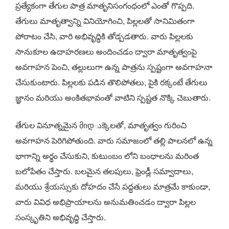
ప్రత్యేకంగా తేగుల పాత్ర మాతృనిసంగంధంలో ఎంతో గొప్పది.
తేగులు మాతృత్వాన్ని వినియోగించి, పిల్లలతో సానిమితంగా
పోరాటం చేసి, వారి అభివృద్ధికి తోడ్పడతారు. వారు పిల్లలకు
సానుకూల ఉదాహరణలు అందించడం ద్వారా మాతృత్వంపై
అవగాహన పెంచి, తల్లులుగా ఉన్న పాత్రను స్పష్టంగా అవగాహనా
చేసుకుంటారు. పిల్లలకు పడిన తొలిపోతలు, పైకి రక్కంటే తేగులు
జ్ఞానం మరియు అంకితభావంతో వాటిని స్పష్టత నొక్కి చెబుతారు.
తేగుల వినూత్నమైన მიდుక్కెలతో, మాతృత్వం గురించి
అవగాహన పెరిగిపోతుంది. వారు సమాజంలో తల్లి పాలనలో ఉన్న
భాగాన్ని అర్థం చేసుకుని, కుటుంబం లోని బంధాలను మరింత
బలోపేతం చేస్తారు. బలమైన తలపులు, ఫ్రెండ్లీ సమ్వాదాలు,
మరియు శ్రేయస్సుకు దోహదం చేసే పద్ధతులు మాత్రమే కాకుండా,
వారు వివిధ అభిప్రాయాలను అనుమతించడం ద్వారా పిల్లల
సంస్కృతిని అభివృద్ధి చేస్తారు.