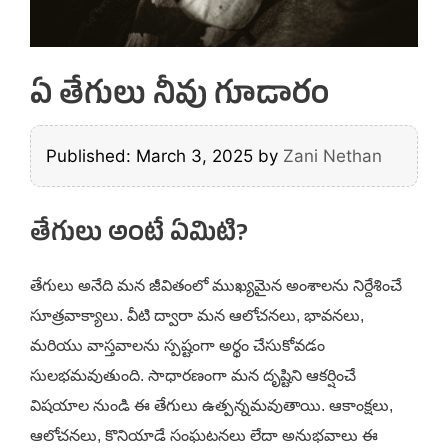
ఏ తేగులు నీవు గూడారం
Published: March 3, 2025
by
Zani Nethan
తేగులు అంటే ఏమిటి?
తేగులు అనేది మన జీవితంలో ముఖ్యమైన అంశాలను నిర్దేశించే
సూత్రవాక్యాలు. వీటి ద్వారా మన ఆలోచనలు, భావనలు,
మరియు వాస్తవాలను స్పష్టంగా అర్థం చేసుకోవడం
సులభమవుతుంది. సాధారణంగా మన దృష్టిని ఆకర్షించే
విషయాల నుండి ఈ తేగులు ఉత్పన్నమవుతాయి. ఆకాంక్షలు,
ఆలోచనలు, కొనియాడే సంఘటనలు లేదా అనుభవాలు ఈ