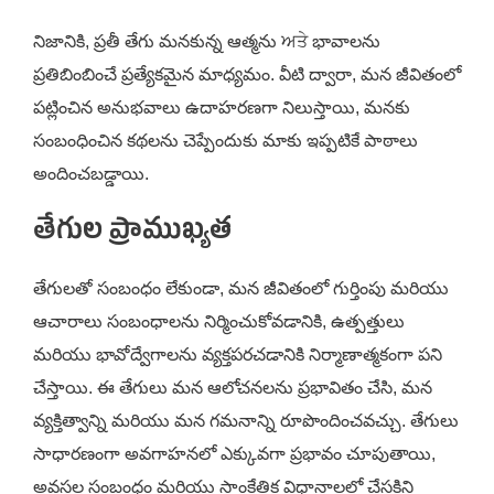
నిజానికి, ప్రతీ తేగు మనకున్న ఆత్మను ਅਤੇ భావాలను
ప్రతిబింబించే ప్రత్యేకమైన మాధ్యమం. వీటి ద్వారా, మన జీవితంలో
పట్లించిన అనుభవాలు ఉదాహరణగా నిలుస్తాయి, మనకు
సంబంధించిన కథలను చెప్పేందుకు మాకు ఇప్పటికే పాఠాలు
అందించబడ్డాయి.
తేగుల ప్రాముఖ్యత
తేగులతో సంబంధం లేకుండా, మన జీవితంలో గుర్తింపు మరియు
ఆచారాలు సంబంధాలను నిర్మించుకోవడానికి, ఉత్పత్తులు
మరియు భావోద్వేగాలను వ్యక్తపరచడానికి నిర్మాణాత్మకంగా పని
చేస్తాయి. ఈ తేగులు మన ఆలోచనలను ప్రభావితం చేసి, మన
వ్యక్తిత్వాన్ని మరియు మన గమనాన్ని రూపొందించవచ్చు. తేగులు
సాధారణంగా అవగాహనలో ఎక్కువగా ప్రభావం చూపుతాయి,
అవస్తల సంబంధం మరియు సాంకేతిక విధానాలలో చేస్తక్తిని