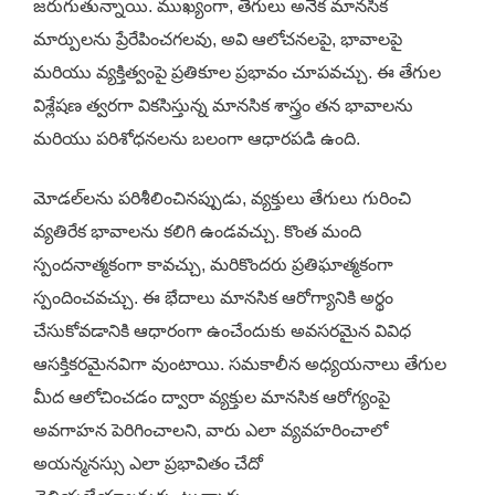
జరుగుతున్నాయి. ముఖ్యంగా, తేగులు అనేక మానసిక
మార్పులను ప్రేరేపించగలవు, అవి ఆలోచనలపై, భావాలపై
మరియు వ్యక్తిత్వంపై ప్రతికూల ప్రభావం చూపవచ్చు. ఈ తేగుల
విశ్లేషణ త్వరగా వికసిస్తున్న మానసిక శాస్త్రం తన భావాలను
మరియు పరిశోధనలను బలంగా ఆధారపడి ఉంది.
మోడల్‌లను పరిశీలించినప్పుడు, వ్యక్తులు తేగులు గురించి
వ్యతిరేక భావాలను కలిగి ఉండవచ్చు. కొంత మంది
స్పందనాత్మకంగా కావచ్చు, మరికొందరు ప్రతిఘాత్మకంగా
స్పందించవచ్చు. ఈ భేదాలు మానసిక ఆరోగ్యానికి అర్థం
చేసుకోవడానికి ఆధారంగా ఉంచేందుకు అవసరమైన వివిధ
ఆసక్తికరమైనవిగా వుంటాయి. సమకాలీన అధ్యయనాలు తేగుల
మీద ఆలోచించడం ద్వారా వ్యక్తుల మానసిక ఆరోగ్యంపై
అవగాహన పెరిగించాలని, వారు ఎలా వ్యవహరించాలో
అయన్మనస్సు ఎలా ప్రభావితం చేదో