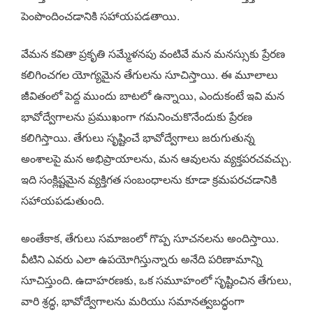
పెంపొందించడానికి సహాయపడతాయి.
వేమన కవితా ప్రకృతి సమ్మేళనపు వంటివే మన మనస్సుకు ప్రేరణ
కలిగించగల యోగ్యమైన తేగులను సూచిస్తాయి. ఈ మూలాలు
జీవితంలో పెద్ద ముందు బాటలో ఉన్నాయి, ఎందుకంటే ఇవి మన
భావోద్వేగాలను ప్రముఖంగా గమనించుకొనేందుకు ప్రేరణ
కలిగిస్తాయి. తేగులు సృష్టించే భావోద్వేగాలు జరుగుతున్న
అంశాలపై మన అభిప్రాయాలను, మన ఆవులను వ్యక్తపరచవచ్చు.
ఇది సంక్లిష్టమైన వ్యక్తిగత సంబంధాలను కూడా క్రమపరచడానికి
సహాయపడుతుంది.
అంతేకాక, తేగులు సమాజంలో గొప్ప సూచనలను అందిస్తాయి.
వీటిని ఎవరు ఎలా ఉపయోగిస్తున్నారు అనేది పరిణామాన్ని
సూచిస్తుంది. ఉదాహరణకు, ఒక సమూహంలో సృష్టించిన తేగులు,
వారి శ్రద్ధ, భావోద్వేగాలను మరియు సమానత్వబద్ధంగా