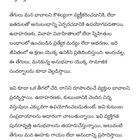
తేగులు మన భావాలని కౌశల్యంగా వ్యక్తీకరించడానికి, లేదా
ఇతరులతో అనుబంధాన్ని ఏర్పరచడానికి ఉపయోగపడతాయి.
ఉదాహరణకు, వివాహ వివాహితాలలో లేదా స్నేహితుల
బంధాలలో ఉంచబడిన ప్రత్యేక మద్యం లేదా ఆభరణం, ఇది
జీవితంలో ఆ క్షణం యొక్క ఉనికిని ప్రతిబింబిస్తుంది. అందువల్ల,
ఈ తేగులు, మనకున్న అనుభవాల యొక్క సామాజిక
సందర్భాలను కూడా వెల్లడిస్తాయి.
ఇవి కూడా ఒక తీగలో చేరి, దానిని రూపొందించే వ్యక్తుల భావాలని
ప్రదర్శిస్తాయి. ఉదాహరణకు, కుటుంబానికి చెందిన చిన్న
వస్తువులు ఎక్కువగా ఉపయోగించబడుతుంటే, అవి కుటుంబ
సంప్రదాయాలను ఆధారంగా చాటుతున్నాయి. ఇవి వ్యక్తిగత
పునరావృత్తి అనుభవాలను తయారుచేస్తున్నాయి, అటువంటి
తేగులు మన ఊహకు గాయం లేదా ఆనందాన్ని ప్రసాదిస్తాయి.