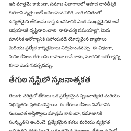
ఇది మాత్రమే కాకుండా, సమాజ విభాగాలలో ఆపాద దారితీప్తికి
గురికాని వ్యక్తులంటే అవగాహన పెరిగి, వారి జీవితంలో
ఉన్నతమైన తేగులను కాస్త ఉంచటానికి ఎంత ముఖ్యమైనది అనే
విషయానికి దృష్టిసారించాలి. సాహచర్య సమయాల్లో, మీరు
మానసిక ఆరోగ్యానికి సహాయపడే యోగ్యమైన వ్యాసాలు
మరియు ప్రత్యేక కార్యక్రమాలు నిర్వహించవచ్చు. ఈ విధంగా,
మనం కేవలం తేగులను కాపాడా గానే కాదు, మానసిక ఆరోగ్యాన్ని
కూడా మెరుగుపర్చవచ్చు.
తేగుల సృష్టిలో సృజనాత్మకత
తెలుగు చరిత్రలో తేగులు ఒక ప్రత్యేకమైన సృజనాత్మకత మరియు
విభిన్నతను ప్రతిబింబిస్తాయి. ఈ తేగులు కేవలం వినోదానికి
సంబంధిత అస్తిత్వాలు మాత్రమే కాకుండా, సమాజానికి
సంస్కృతిని అందించే, ప్రత్యేకమైన కళలు మరియు వ్యక్తిగత
అభివృద్ధిని ప్రోత్సహించే అద్భుతమైన మార్గాలు. తేగుల సృష్టిలో