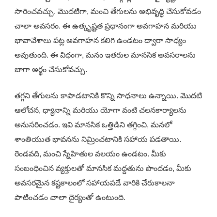
సారించవచ్చు. మొదటిగా, మంచి తేగులను అభివృద్ధి చేసుకోవడం
చాలా అవసరం. ఈ ఉత్కృష్టత ప్రధానంగా అవగాహన మరియు
భావావేశాలు పట్ల అవగాహన కలిగి ఉండటం ద్వారా సాధ్యం
అవుతుంది. ఈ విధంగా, మనం ఇతరుల మానసిక అవసరాలను
బాగా అర్థం చేసుకోవచ్చు.
తగ్గని తేగులను కాపాడటానికి కొన్ని సాధనాలు ఉన్నాయి. మొదటి
ఆలోచన, ధ్యానాన్ని మరియు యోగా వంటి చలనకార్యాలను
అనుసరించడం. ఇవి మానసిక ఒత్తిడిని తగ్గించి, మనలో
శాంతియుత భావనను నిమ్రించటానికి సహాయ పడతాయి.
రెండవది, మంచి స్నేహితుల వలయం ఉండటం. మీకు
సంబంధించిన వ్యక్తులతో మానసిక మద్దతును పొందడం, మీకు
అవసరమైన కష్టకాలంలో సహాయపడే వారికి చేరుకాలనా
పాటించడం చాలా దైర్యంతో ఉంటుంది.