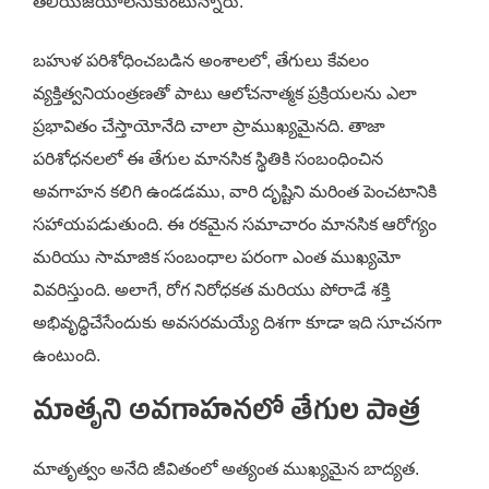
తెలియజేయాలనుకుంటున్నారు.
బహుళ పరిశోధించబడిన అంశాలలో, తేగులు కేవలం
వ్యక్తిత్వనియంత్రణతో పాటు ఆలోచనాత్మక ప్రక్రియలను ఎలా
ప్రభావితం చేస్తాయోనేది చాలా ప్రాముఖ్యమైనది. తాజా
పరిశోధనలలో ఈ తేగుల మానసిక స్థితికి సంబంధించిన
అవగాహన కలిగి ఉండడము, వారి దృష్టిని మరింత పెంచటానికి
సహాయపడుతుంది. ఈ రకమైన సమాచారం మానసిక ఆరోగ్యం
మరియు సామాజిక సంబంధాల పరంగా ఎంత ముఖ్యమో
వివరిస్తుంది. అలాగే, రోగ నిరోధకత మరియు పోరాడే శక్తి
అభివృద్ధిచేసేందుకు అవసరమయ్యే దిశగా కూడా ఇది సూచనగా
ఉంటుంది.
మాతృని అవగాహనలో తేగుల పాత్ర
మాతృత్వం అనేది జీవితంలో అత్యంత ముఖ్యమైన బాద్యత.