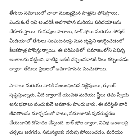
తేగులు సమాజంలో చాలా ముఖ్యమైన పాత్రను పోషిస్తాయి,
ఎందుకంటే ఇవి అందరికీ అవగాహన మరియు పరిచయాలను
చేకూరుస్తాయి. గురువుల పాఠాలు, టాక్ షోలు మరియు సోషల్
మీడియాలో తేగులు సంఘటనలపై మన దృష్టిని ఆకర్షించడంలో
కీలకపాత్ర పోషిస్తున్నాయి. ఈ పరిమితిలో, సమాజంలోని విభిన్న
అంశాలను పట్టించి, వాటిపై ఒకటి చర్చించడానికి వీలు కల్పించడం
ద్వారా, తేగులు ప్రజలలో అవగాహనను పెంచుతాయి.
పాఠాలు మరియు వారికి సంబంధించిన విశ్లేషణలు, ఝలక్
సృష్టిస్తున్నారు. వీటి ద్వారానే యువత మరియు స్త్రీలు తమ స్వీయ
అనుభవాలు పంచుకునే అవకాశం పొందుతారు. ఈ పరిస్థితి వారి
జీవితాలను మార్చడంతో పాటు, సమాజానికి పునరుద్ధరణ
చేయడానికి దోహదం చేస్తుంది. టాక్ షోల ద్వారా, వివిధ అంశాలపై
చర్చలు జరగడం, సమస్యలకు దరువు పోయించడం, మరియు