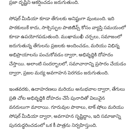
ప్రజా దృష్టిని ఆకర్షించడం జరుగుతుంది.
సోషల్ మీడియా కూడా తేగులకు అనిష్టంగా వుంటుంది. ఇది
పాఠకులుకే కాదు, సాక్సెస్ఫుల పాజిటిివ్స్ కోసం వ్యాప్తి సమయంలో
కూడా ఉపయోగపడుతుంది. ముఖాముఖీ చర్చలు, సమాజంలో
జరుగుతున్న తేగులను ప్రజలకు అందించడం, మరియు విభిన్న
అభిప్రాయాలను పంచుకోవడం ద్వారా, అభివృద్ధికి దోహదం
చేస్తాయి. అలాంటి సందర్భాలలో, సమాచారాన్ని ప్రసారం చేయడం
ద్వారా, ప్రజల మద్య అవగాహన పెరగడం జరుగుతుంది.
ఇంతవరకు, ఉదాహరణలు మరియు అనుభవాల ద్వారా, తేగులు
ప్రతి చోట అభివృద్ధికి దోహదం చేసే పునాదితో విలువైన
వనరులుగా మారాయి. గూరువుల పాఠాలు, టాక్ షోలు మరియు
సోషల్ మీడియా ద్వారా, అవగాహన సృష్టిద్దాం, ఇది సమాజాన్ని
పునరుద్ధరించడంలో ఒక కీ పాత్రను నిర్వహిస్తుంది.