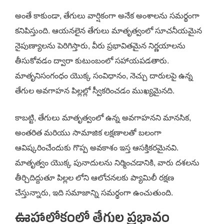
అంతే కాకుండా, తేగులు వార్షికంగా అనేక అంశాలను సమర్థంగా
కనిపిస్తుంది. ఆయనలైన తేగులు మాతృత్వంలో సూచనీయమైన
నైపుణ్యాలను పెరిగిస్తారు, వీరు ప్రభావితమైన నిర్ణయాలను
తీసుకోవడం ద్వారా కుటుంబంలో సహాయపడతారు.
మాతృనిసంగంధం యొక్క సంవిధానం, నెచ్చు దారులపై ఉన్న
తేగుల అవగాహన పిల్లల్లో స్వీకరించడం ముఖ్యమైనది.
కాబట్టి, తేగులు మాతృత్వంలో ఉన్న అవగాహనని మానసిక,
అంతరిత మరియు సామాజిక లక్షణాలతో బలంగా
ఆవిష్కరించేందుకు గొప్ప అవకాశం ఇస్త ఆసక్తికరమైనవి.
మాతృత్వం యొక్క పునాదులను నిర్మించడానికి, వారు దశలను
తీర్చిదిద్దుతూ పిల్లల లోని ఆలోచనలకు ప్యామిలీ రక్షణ
చేస్తున్నారు, ఇది సమాజాన్ని సమర్థంగా ఉంచుతుంది.
ఊహాలోకంలో తేగుల ప్రభావం