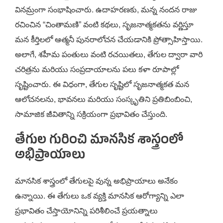
వినమ్రంగా సంభాషించారు. ఉదాహరణకు, మన్న నందన రాజు
రచించిన “చింతామణి” వంటి కథలు, సృజనాత్మకతను వర్ణిస్తూ
మన కీర్తిలలో ఆత్మనీ పునరాలోచన చేయడానికి ప్రోత్సాహిస్తాయి.
అలాగే, శహీమ పంతులు వంటి రచయితలు, తేగుల ద్వారా వారి
చరిత్రను మరియు సంప్రదాయాలను పలు కళా రూపాల్లో
సృష్టించారు. ఈ విధంగా, తేగుల సృష్టిలో సృజనాత్మకత మన
ఆలోచనలను, భావనలు మరియు సంస్కృతిని ప్రతిబింబించి,
సామాజిక జీవితాన్ని సక్రియంగా ప్రభావితం చేస్తుంది.
తేగుల గురించి మానసిక శాస్త్రంలో
అభిప్రాయాలు
మానసిక శాస్త్రంలో తేగులపై వున్న అభిప్రాయాలు అనేకం
ఉన్నాయి. ఈ తేగులు ఒక వ్యక్తి మానసిక ఆరోగ్యాన్ని ఎలా
ప్రభావితం చేస్తాయోనిన్ని పరిశీలించే ప్రయత్నాలు