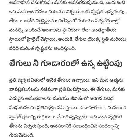
అవగాహన చేసుకోవడం మనకు అవసరమవుతుంది, ఎందుకంటే
ఇవి మన ఆలోచనలు మరియు నిశ్చయాలకు స్పష్టత ఇవ్వగలవు.
తేగులు అనేది నిర్దిష్టమైన జనరేషన్లలో మరియు పర్యవేక్షణాల్లో
మనల్ని అలరించే అంశాలను స్థానికంగా లేదా అంతర్జాతీయ
స్థాయిలో హైలైట్ చేస్తాయి. అందుకే, తేగుల యొక్క స్థితి మరియు
పరిధి మరింత స్పష్టతను అందిస్తుంది.
తేగులు నీ గూడారంలో ఉన్న ఉట్టింపు
ప్రతి వ్యక్తి జీవితంలో అనేక తేగులు ఉన్నాయి, ఇవి మన ఆత్మను,
భావప్రకటనలను సజీవంగా ప్రతిబింబిస్తాయి. ఈ తేగులు, మనకు
ఎదురైన అనుభవాలను మరియు జీవితంలో జరిగిన వివిధ
సంఘటనలను ప్రతినిధ్యం వహిస్తాయి. ఉదాహరణగా, మనం ఒక
స్పెషల్ క్షణాన్ని గుర్తుకులు చేసుకున్నప్పుడు, అది మన వ్యక్తిగత
తేగును ఏర్పరుస్తుంది, అవసరానికి సంబంధించిన సందర్భాన్ని
గుర్తుచేస్తుంది.