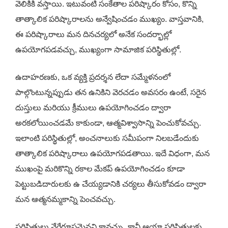
వెలికికి వస్తాయి. ఇటువంటి సంకేతాల పరిష్కారం కోసం, కొన్ని
తాత్కాలిక పరిష్కారాలను అన్వేషించడం ముఖ్యం. వాస్తవానికి,
ఈ పరిష్కారాలు మన దినచర్యలో అనేక సందర్భాల్లో
ఉపయోగపడవచ్చు, ముఖ్యంగా సామాజిక పరిస్థితుల్లో.
ఉదాహరణకు, ఒక వ్యక్తి ప్రదర్శన లేదా సమ్మేళనంలో
పాల్గొంటున్నప్పుడు తన ఉనికిని వెరచడం అవసరం ఉంటే, సరైన
దుస్తులు మరియు క్రీములు ఉపయోగించడం ద్వారా
అరకలోయించడమే కాకుండా, ఆత్మవిశ్వాసాన్ని పెంచుకోవచ్చు.
ఇలాంటి పరిస్థితుల్లో, అంచనాలుకు సమీపంగా నిలబడేందుకు
తాత్కాలిక పరిష్కారాలు ఉపయోగపడతాయి. ఇదే విధంగా, మన
ముఖంపై మరికొన్ని రకాల మేకప్ ఉపయోగించడం కూడా
పెట్టుబడిదారులకు ఉ చేయ్యడానికి చర్యలు తీసుకోవడం ద్వారా
మన ఆత్మనమ్మకాన్ని పెంచవచ్చు.
పరిస్థితులు వేరేరూపమైనవి కావచ్చు, కానీ ఆయా పరిస్థితులకు