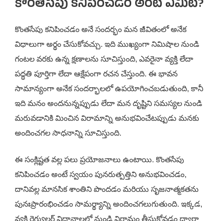
కొంతసేపు కనిపించడం అంటే ఏమిటి?
కొంతసేపు కనిపించడం అనే సందర్భం మన జీవితంలో అనేక
విధాలుగా అర్థం చేసుకోవచ్చు. ఇది ముఖ్యంగా నిమిషాల నుండి
గంటల వరకు ఉన్న క్షణాలను సూచిస్తుంది, ఎవరైనా వ్యక్తి లేదా
పద్ధతి పూర్తిగా లేదా ఆక్షేపంగా రచన చేస్తుంది. ఈ భావన
సామాన్యంగా అనేక సందర్భాలలో ఉపయోగించబడుతుంది, కానీ
ఇది మనం అందనున్నప్పుడు లేదా మన దృష్టిని సమస్యల నుండి
మరువడానికి మించిన విరామాన్ని అనుభవించేటప్పుడు మనకు
అందించగల సాధనాన్ని సూచిస్తుంది.
ఈ సంక్లిష్టత వల్ల పలు ప్రయోజనాలు ఉంటాయి. కొంతసేపు
కనిపించడం అంటే స్వయం పునరుత్పత్తిని అనుభవించడం,
దానివల్ల మానసిక శాంతిని పొందడం మరియు సృజనాత్మకతను
పునఃప్రారంభించడం సామర్థ్యాన్ని అందించగలుగుతుంది. ఇక్కడ,
వ్యక్తి రెగ్యులర్ విధానాలలో నుండి విరామం తీసుకోవడం ద్వారా