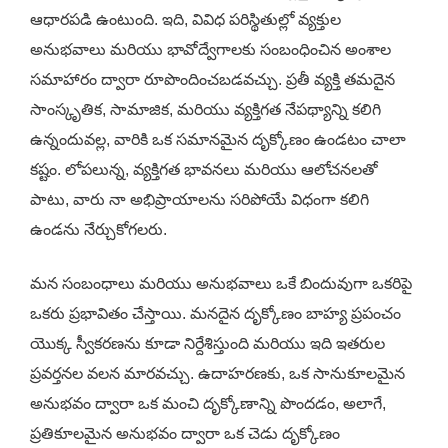
ఆధారపడి ఉంటుంది. ఇది, వివిధ పరిస్థితుల్లో వ్యక్తుల
అనుభవాలు మరియు భావోద్వేగాలకు సంబంధించిన అంశాల
సమాహారం ద్వారా రూపొందించబడవచ్చు. ప్రతీ వ్యక్తి తమదైన
సాంస్కృతిక, సామాజిక, మరియు వ్యక్తిగత నేపథ్యాన్ని కలిగి
ఉన్నందువల్ల, వారికి ఒక సమానమైన దృక్కోణం ఉండటం చాలా
కష్టం. లోపలున్న, వ్యక్తిగత భావనలు మరియు ఆలోచనలతో
పాటు, వారు నా అభిప్రాయాలను సరిపోయే విధంగా కలిగి
ఉండను నేర్చుకోగలరు.
మన సంబంధాలు మరియు అనుభవాలు ఒకే బిందువుగా ఒకరిపై
ఒకరు ప్రభావితం చేస్తాయి. మ‌నదైన దృక్కోణం బాహ్య ప్రపంచం
యొక్క స్వీకరణను కూడా నిర్దేశిస్తుంది మరియు ఇది ఇతరుల
ప్రవర్తనల వలన మారవచ్చు. ఉదాహరణకు, ఒక సానుకూలమైన
అనుభవం ద్వారా ఒక మంచి దృక్కోణాన్ని పొందడం, అలాగే,
ప్రతికూలమైన అనుభవం ద్వారా ఒక చెడు దృక్కోణం