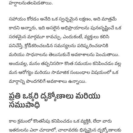
హర్షాలనుతలపెడతాయి.
సహాయం కోరడం అనేది ఒక స్వచ్ఛమైన లక్షణం, అది మాత్రమే
కాదని అన్నారు, ఇది అసలైన అభిప్రాయాలను పునఃసృష్టించే ఒక
సరళమైన మార్గమూ కావచ్చు. ఎందుకంటే, వ్యక్తులు కలిసి
పనిచేస్తే, క్రోడీకరించబడిన సమస్యలను పరిష్కరించడానికి
మరియు సాధనాలను తెలుసుకునే అవకాశాలను పెంచుతాయి.
అందువల్ల, మనం తప్పనిసరిగా కొంత సమయం కనిపించడం వల్ల
మన ఆరోగ్యం మరియు సామాజిక సంబంధాల విషయంలో ఒక
మార్గాన్ని పొందగలిగే అవకాశాలు ఉన్నాయి.
ప్రతి ఒక్కరి దృక్కోణాలు మరియు
సముపాధి
కాల క్రమంలో కొంతసేపు కనిపించడం ఒక వ్యక్తికి, లేదా వారు
ఇతరులను ఎలా చూడాలో, చాలావరకు భిన్నమైన దృక్కోణాలకు