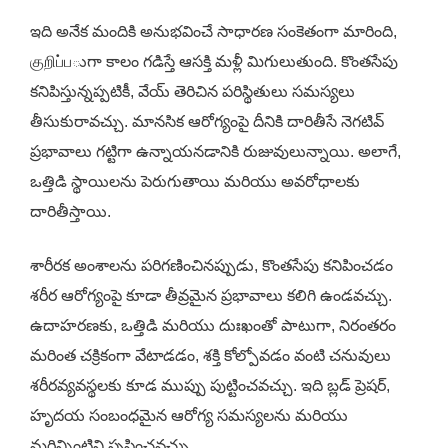
ఇది అనేక మందికి అనుభవించే సాధారణ సంకెతంగా మారింది,
குறிப்பుగా కాలం గడిస్తే ఆసక్తి మళ్లీ మిగులుతుంది. కొంతసేపు
కనిపిస్తున్నప్పటికీ, వేయ్ తెరిచిన పరిస్థితులు సమస్యలు
తీసుకురావచ్చు. మానసిక ఆరోగ్యంపై దీనికి దారితీసే నెగటివ్
ప్రభావాలు గట్టిగా ఉన్నాయనడానికి రుజువులున్నాయి. అలాగే,
ఒత్తిడి స్థాయిలను పెరుగుతాయి మరియు అవరోధాలకు
దారితీస్తాయి.
శారీరక అంశాలను పరిగణించినప్పుడు, కొంతసేపు కనిపించడం
శరీర ఆరోగ్యంపై కూడా తీవ్రమైన ప్రభావాలు కలిగి ఉండవచ్చు.
ఉదాహరణకు, ఒత్తిడి మరియు దుఃఖంతో పాటుగా, నిరంతరం
మరింత చక్రికంగా వేటాడడం, శక్తి కోల్పోవడం వంటి చనువులు
శరీరవ్యవస్థలకు కూడ ముప్పు పుట్టించవచ్చు. ఇది బ్లడ్ ప్రెషర్,
హృదయ సంబంధమైన ఆరోగ్య సమస్యలను మరియు
మరిన్నింటిని సృష్టించవచ్చు.