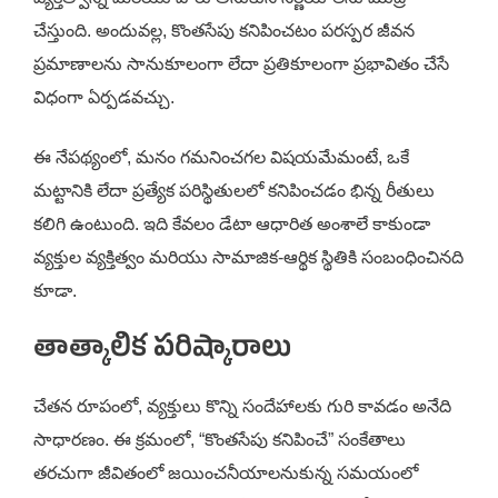
చేస్తుంది. అందువల్ల, కొంతసేపు కనిపించటం పరస్పర జీవన
ప్రమాణాలను సానుకూలంగా లేదా ప్రతికూలంగా ప్రభావితం చేసే
విధంగా ఏర్పడవచ్చు.
ఈ నేపథ్యంలో, మనం గమనించగల విషయమేమంటే, ఒకే
మట్టానికి లేదా ప్రత్యేక పరిస్థితులలో కనిపించడం భిన్న రీతులు
కలిగి ఉంటుంది. ఇది కేవలం డేటా ఆధారిత అంశాలే కాకుండా
వ్యక్తుల వ్యక్తిత్వం మరియు సామాజిక-ఆర్థిక స్థితికి సంబంధించినది
కూడా.
తాత్కాలిక పరిష్కారాలు
చేతన రూపంలో, వ్యక్తులు కొన్ని సందేహాలకు గురి కావడం అనేది
సాధారణం. ఈ క్రమంలో, “కొంతసేపు కనిపించే” సంకేతాలు
తరచుగా జీవితంలో జయించనీయాలనుకున్న సమయంలో