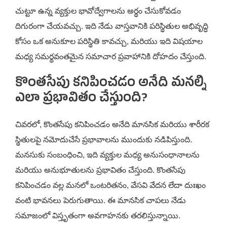
చుట్టూ ఉన్న వ్యక్తుల భావోద్వేగాలను అర్థం చేసుకోవడం
దిగురంగా చేయవచ్చు. ఇది నేడు వాస్తవానికి పరిస్థితుల అభివృద్ధి
కోసం ఒక అనుకూల పరిస్థితి కావచ్చు, మరియు ఇది విషయాల
మధ్య సమర్థవంతమైన సమాచార ప్రవాహానికి దోహదం చేస్తుంది.
కొంతసేపు కనిపించడం అనేది మనల్ని
ఎలా ప్రభావితం చేస్తుంది?
చివరలో, కొంతసేపు కనిపించడం అనేది మానసిక మరియు శారీరక
స్థితులపై నమోదుచేసే ప్రభావాలను ముందుకు నడిపిస్తుంది.
మనసుకు సంబంధించి, ఇది వ్యక్తుల మధ్య అనుసంధానాలను
మరియు అనుభూతులను ప్రభావితం చేస్తుంది. కొంతసేపు
కనిపించడం వల్ల మనలో ఒంటరితనం, వేసవి వేదన లేదా దుఃఖం
వంటి భావనలు పెరుగుతాయి. ఈ మానసిక చాపలు నేడు
సమాజంలో విస్తృతంగా అవగాహనకు తరలిస్తున్నాయి.