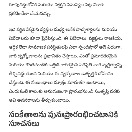
రూపుదిద్దుకోనికి మరియు వ్యక్తిని సమస్యల పట్ల చికాకు
ప్రకటించేలా చేయవచ్చు.
ఇది వ్యతిరేకమైన వ్యక్తుల మధ్య అనేక సాదృశ్యాలను మరియు
విభేదాలను కూడా ప్రేరేపిస్తుంది. ఈ విభేదాలు, వ్యక్తులు రాజకీయ,
ఆర్థిక లేదా సామాజిక పరిస్థితులపై ఎలా స్పందిస్తారో అదే విధంగా,
వారి దృక్కోణాలను ప్రభావితం చేస్తాయి. ఎంతో ప్రమాదకరమైన
మరియు కొంతమందికి ఒత్తిడి కారకమైన పరిస్థితి వారి వ్యక్తిత్వాన్ని
తీర్చిదిద్దుతుంది మరియు ఈ దృక్కోణాల ఉత్పత్తికి దోహదం
చేస్తుంది. ఈ సంబంధాలు మాత్రం మారుతూ ఉంటాయి,
ఎందుకంటే కాలంకు అనుగుణంగా ప్రారంభనుండి సంతృప్తి వరకు
అవి అవసరాలను తీర్చుకుంటాయి.
సంకేతాలను పునఃప్రారంభించటానికి
సూచనలు