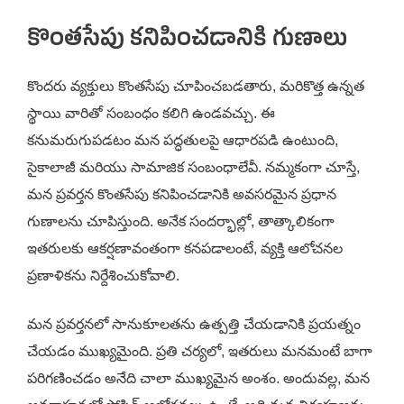
కొంతసేపు కనిపించడానికి గుణాలు
కొందరు వ్యక్తులు కొంతసేపు చూపించబడతారు, మరికొత్త ఉన్నత
స్థాయి వారితో సంబంధం కలిగి ఉండవచ్చు. ఈ
కనుమరుగుపడటం మన పద్ధతులపై ఆధారపడి ఉంటుంది,
సైకాలాజీ మరియు సామాజిక సంబంధాలేవీ. నమ్మకంగా చూస్తే,
మన ప్రవర్తన కొంతసేపు కనిపించడానికి అవసరమైన ప్రధాన
గుణాలను చూపిస్తుంది. అనేక సందర్భాల్లో, తాత్కాలికంగా
ఇతరులకు ఆకర్షణావంతంగా కనపడాలంటే, వ్యక్తి ఆలోచనల
ప్రణాళికను నిర్దేశించుకోవాలి.
మన ప్రవర్తనలో సానుకూలతను ఉత్పత్తి చేయడానికి ప్రయత్నం
చేయడం ముఖ్యమైంది. ప్రతి చర్యలో, ఇతరులు మనమంటే బాగా
పరిగణించడం అనేది చాలా ముఖ్యమైన అంశం. అందువల్ల, మన