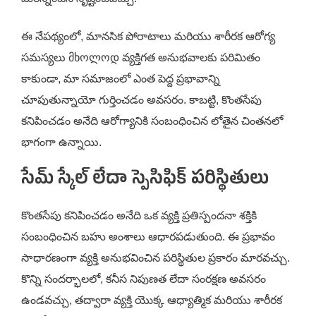
ఈ నేపథ్యంలో, మానసిక పోరాటాలు మరియు శారీరక ఆరోగ్య
సమస్యలు მხოლოდ వ్యక్తిగత అనుభవాలకు పరిమితం
కాకుండా, మా సమాజంలో ఎంత పెద్ద ప్రభావాన్ని
చూపుతున్నాయో గుర్తించడం అవసరం. కాబట్టి, కొంతసేపు
కనిపించడం అనేది ఆరోగ్యానికి సంబంధించిన లోతైన చింతనలో
భాగంగా ఉన్నాయి.
సేమ్ స్కేల్ లేదా స్పెసిఫిక్ పరిస్థితులు
కొంతసేపు కనిపించడం అనేది ఒక వ్యక్తి ప్రతిస్పందనా శక్తికి
సంబంధించిన బహు అంశాలు ఆధారపడుతుంది. ఈ ప్రభావం
సాధారణంగా వ్యక్తి అనుభవించిన పరిస్థితుల ప్రకారం మారవచ్చు.
కొన్ని సందర్భాలలో, కనీస నిపుణత లేదా సంరక్షణ అవసరం
ఉండవచ్చు, తద్వారా వ్యక్తి యొక్క ఆధ్యాత్మిక మరియు శారీరక