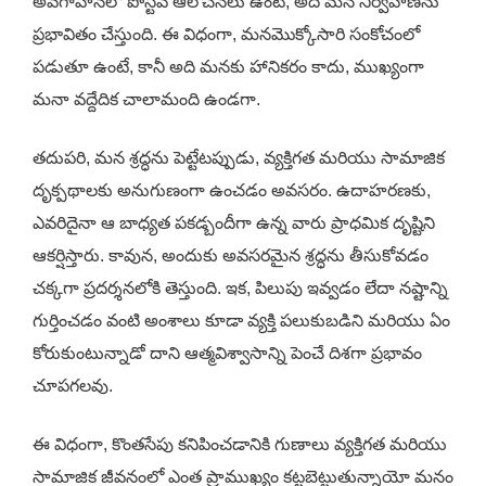
అవగాహనలో పోస్టివ్ ఆలోచనలు ఉంటే, అది మన నిర్వహణను
ప్రభావితం చేస్తుంది. ఈ విధంగా, మనమొక్కోసారి సంకోచంలో
పడుతూ ఉంటే, కానీ అది మనకు హానికరం కాదు, ముఖ్యంగా
మనా వద్దేదిక చాలామంది ఉండగా.
తదుపరి, మన శ్రద్ధను పెట్టేటప్పుడు, వ్యక్తిగత మరియు సామాజిక
దృక్పథాలకు అనుగుణంగా ఉంచడం అవసరం. ఉదాహరణకు,
ఎవరిదైనా ఆ బాధ్యత పకడ్బందీగా ఉన్న వారు ప్రాధమిక దృష్టిని
ఆకర్షిస్తారు. కావున, అందుకు అవసరమైన శ్రద్ధను తీసుకోవడం
చక్కగా ప్రదర్శనలోకి తెస్తుంది. ఇక, పిలుపు ఇవ్వడం లేదా నష్టాన్ని
గుర్తించడం వంటి అంశాలు కూడా వ్యక్తి పలుకుబడిని మరియు ఏం
కోరుకుంటున్నాడో దాని ఆత్మవిశ్వాసాన్ని పెంచే దిశగా ప్రభావం
చూపగలవు.
ఈ విధంగా, కొంతసేపు కనిపించడానికి గుణాలు వ్యక్తిగత మరియు
సామాజిక జీవనంలో ఎంత ప్రాముఖ్యం కట్టబెట్టుతున్నాయో మనం