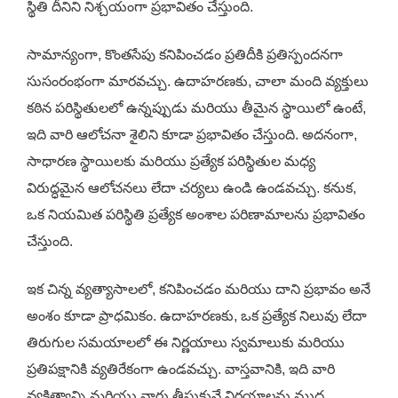
స్థితి దీనిని నిశ్చయంగా ప్రభావితం చేస్తుంది.
సామాన్యంగా, కొంతసేపు కనిపించడం ప్రతిదీకి ప్రతిస్పందనగా
సుసంరంభంగా మారవచ్చు. ఉదాహరణకు, చాలా మంది వ్యక్తులు
కఠిన పరిస్థితులలో ఉన్నప్పుడు మరియు తీమైన స్థాయిలో ఉంటే,
ఇది వారి ఆలోచనా శైలిని కూడా ప్రభావితం చేస్తుంది. అదనంగా,
సాధారణ స్థాయిలకు మరియు ప్రత్యేక పరిస్థితుల మధ్య
విరుద్ధమైన ఆలోచనలు లేదా చర్యలు ఉండి ఉండవచ్చు. కనుక,
ఒక నియమిత పరిస్థితి ప్రత్యేక అంశాల పరిణామాలను ప్రభావితం
చేస్తుంది.
ఇక చిన్న వ్యత్యాసాలలో, కనిపించడం మరియు దాని ప్రభావం అనే
అంశం కూడా ప్రాధమికం. ఉదాహరణకు, ఒక ప్రత్యేక నిలువు లేదా
తిరుగుల సమయాలలో ఈ నిర్ణయాలు స్వమాలుకు మరియు
ప్రతిపక్షానికి వ్యతిరేకంగా ఉండవచ్చు. వాస్తవానికి, ఇది వారి
వ్యక్తిత్వాన్ని మరియు వారు తీసుకునే నిర్ణయాలను ముద్ర