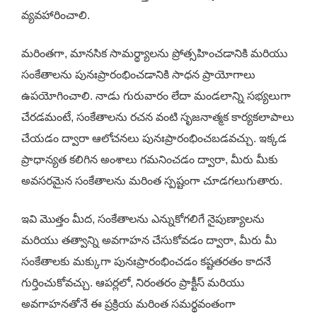
వ్యవహారించాలి.
మరింతగా, మానసిక సామర్థ్యాలను ప్రోత్సహించడానికి మరియు
సంకేతాలను పునఃప్రారంభించడానికి సాధన ప్రాయోగాలు
ఉపయోగించాలి. నాడు గురువారం లేదా మండలాన్ని సభ్యలుగా
చేరడమంటే, సంకేతాలను రచన వంటి సృజనాత్మక కార్యకలాపాలు
చేయడం ద్వారా ఆలోచనలు పునఃప్రారంభించబడవచ్చు. ఇక్కడ
ప్రాధాన్యత కలిగిన అంశాలు గమనించడం ద్వారా, మీరు మీకు
అవసరమైన సంకేతాలను మరింత స్పష్టంగా చూడగలుగుతారు.
ఇవి మొత్తం మీద, సంకేతాలను ఎన్నుకోగలిగే నైపుణ్యాలను
మరియు తత్వాన్ని అవగాహన చేసుకోవడం ద్వారా, మీరు మీ
సంకేతాలకు మక్కుగా పునఃప్రారంభించడం కష్టతరతం కాదనే
గుర్తించుకోవచ్చు. ఆపర్లలో, నిరంతరం ప్రాక్టీస్ మరియు
అవగాహనతోనే ఈ ప్రక్రియ మరింత సమర్థవంతంగా