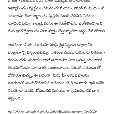
లోతుగా తెలుసుకోవడం చాలా ముఖ్యం. ఉదాహరణకు,
అభ్యాసించని వ్యక్తులు చేసే ముడుసుగులు, వారికి సంబంధించిన
భావాలను లేదా అర్థాలను పుస్తకం నుండి చదివిన విధంగా
సూచించవచ్చు. కాబట్టి, మనం ఈ సంకేతాలను పరిశీలించి, అవి
మన భావోద్వేగాలను ఎలా వ్యక్తం చేస్తున్నాయో అర్ధం చేసుకోవాలి.
అదనంగా, మీరు ముడుసుగులపై శ్రద్ధ పెట్టడం ద్వారా మీ
పరిజ్ఞానాన్ని విస్తరించవచ్చు. ఇతరుల ముడుసుగులను నిశితంగా
గమనించడం మరియు వాటి ఆధారంగా ఎలా ప్రతిస్పందించాలో
తెలుసుకోవడం, సామాజిక సంబంధాలను మెరుగుపరచడం లో
దోహరించవచ్చు. ఈ విధంగా, మీరు మీ అనుభవాలను
ఇతరులతో పంచుకోవడానికి అవకాశం కలిగి ఉంటారు, ఇది అనేక
విషయాలను నేర్చుకోవడానికి మరియు అన్వేషించడానికి దారి
తీస్తుంది.
ఈ విధంగా, ముడుసుగును పరిగణించటం ద్వారా, మీరు మీ