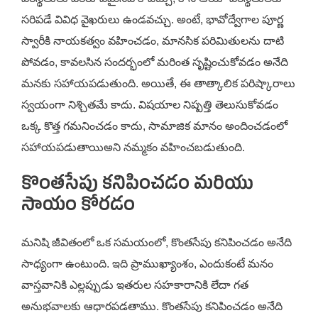
సరిపడే వివిధ వైఖరులు ఉండవచ్చు. అంటే, భావోద్వేగాల పూర్ణ
స్వారీకి నాయకత్వం వహించడం, మానసిక పరిమితులను దాటి
పోవడం, కావలసిన సందర్భంలో మరింత సృష్టించుకోవడం అనేది
మనకు సహాయపడుతుంది. అయితే, ఈ తాత్కాలిక పరిష్కారాలు
స్వయంగా నిశ్చితమే కాదు. విషయాల నిష్పత్తి తెలుసుకోవడం
ఒక్క కొత్త గమనించడం కాదు, సామాజిక మానం అందించడంలో
సహాయపడుతాయిఅని నమ్మకం వహించబడుతుంది.
కొంతసేపు కనిపించడం మరియు
సాయం కోరడం
మనిషి జీవితంలో ఒక సమయంలో, కొంతసేపు కనిపించడం అనేది
సాధ్యంగా ఉంటుంది. ఇది ప్రాముఖ్యాంశం, ఎందుకంటే మనం
వాస్తవానికి ఎల్లప్పుడు ఇతరుల సహకారానికి లేదా గత
అనుభవాలకు ఆధారపడతాము. కొంతసేపు కనిపించడం అనేది