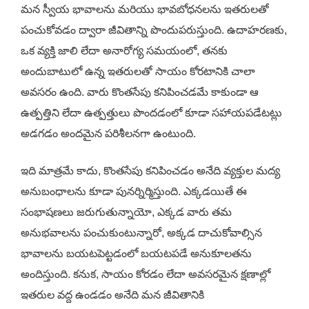
మన స్వీయ భావాలను మరియు భావబోధనలను ఇతరులతో
పంచుకోవడం ద్వారా జీవితాన్ని పొందుపరుస్తుంది. ఉదాహరణకు,
ఒక వ్యక్తి జాలి లేదా అనారోగ్య సమయంలో, తనకు
అందుబాటులో ఉన్న ఇతరులతో సాయం కోరటానికి చాలా
అవసరం ఉంది. వారు కొంతసేపు కనిపించడమే కాకుండా ఆ
ఉత్పత్తిని లేదా ఉత్పత్తులు పొందడంలో కూడా సహాయపడేటట్లు
అడగడం అందమైన పరిశీలనగా ఉంటుంది.
ఇది మాత్రమే కాదు, కొంతసేపు కనిపించడం అనేది వ్యక్తుల మద్య
అనుబంధాలను కూడా పునర్నిర్మిస్తుంది. ఎక్కడయితే ఈ
సంభాషణలు జరుగుతున్నాయో, ఎక్కడ వారు తమ
అనుభవాలను పంచుకుంటున్నారో, అక్కడ దాచుకోవాల్సిన
భావాలను బయటపెట్టడంలో బయటపడే అనుకూలతను
అందిస్తుంది. కనుక, సాయం కోరడం లేదా అవసరమైన క్షణాల్లో
ఇతరుల వద్ద ఉండడం అనేది మన జీవితానికి