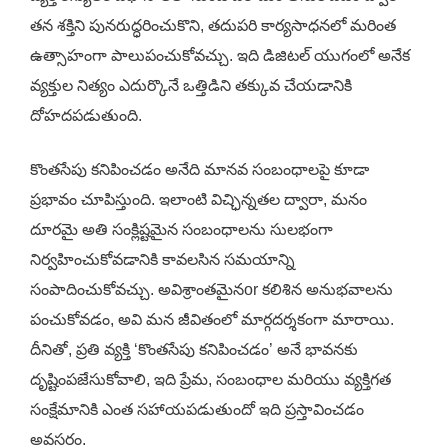
తన శక్తిని పునరుద్ధరించుకొని, తదుపరి కార్యసాధనలో మరింత
ఉత్సాహంగా పాలుపంచుకోవచ్చు. ఇది డిజిటల్ యుగంలో అనేక
వ్యక్తుల నిత్యం ఎదుర్కొనే ఒత్తిడిని తక్కువ చేయడానికి
దోహదపడుతుంది.
కొంతసేపు కనిపించడం అనేది మానవ సంబంధాలపై కూడా
ప్రభావం చూపిస్తుంది. ఇలాంటి విచ్ఛిన్నతల ద్వారా, మనం
దూరమై అతి సంక్లిష్టమైన సంబంధాలను సులభంగా
నిర్వహించుకోవడానికి కావలసిన సమయాన్ని
సంపాదించుకోవచ్చు. అవిశ్రాంతమైనor కలిశిన అనుభవాలను
పంచుకోవడం, అవి మన జీవితంలో మార్గదర్శకంగా మారాయి.
దీనితో, ప్రతి వ్యక్తి ‘కొంతసేపు కనిపించడం’ అనే భావనకు
దృష్టింపజేసుకోవాలి, ఇది ప్రేమ, సంబంధాల మరియు వ్యక్తిగత
సంక్షేమానికి ఎంత సహాయపడుతుందో ఇది ప్రస్తావించడం
అవసరం.