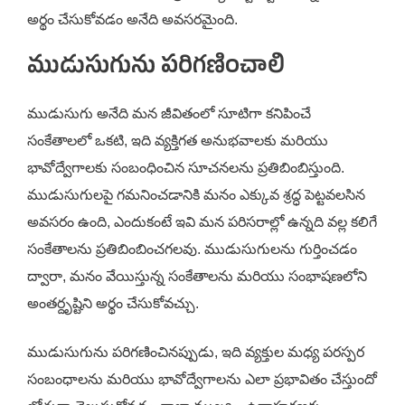
అర్థం చేసుకోవడం అనేది అవసరమైంది.
ముడుసుగును పరిగణించాలి
ముడుసుగు అనేది మన జీవితంలో సూటిగా కనిపించే
సంకేతాలలో ఒకటి, ఇది వ్యక్తిగత అనుభవాలకు మరియు
భావోద్వేగాలకు సంబంధించిన సూచనలను ప్రతిబింబిస్తుంది.
ముడుసుగులపై గమనించడానికి మనం ఎక్కువ శ్రద్ధ పెట్టవలసిన
అవసరం ఉంది, ఎందుకంటే ఇవి మన పరిసరాల్లో ఉన్నది వల్ల కలిగే
సంకేతాలను ప్రతిబింబించగలవు. ముడుసుగులను గుర్తించడం
ద్వారా, మనం వేయిస్తున్న సంకేతాలను మరియు సంభాషణలోని
అంతర్దృష్టిని అర్థం చేసుకోవచ్చు.
ముడుసుగును పరిగణించినప్పుడు, ఇది వ్యక్తుల మధ్య పరస్పర
సంబంధాలను మరియు భావోద్వేగాలను ఎలా ప్రభావితం చేస్తుందో