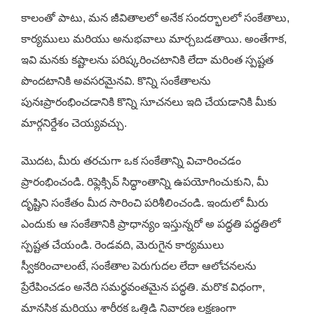
కాలంతో పాటు, మన జీవితాలలో అనేక సందర్భాలలో సంకేతాలు,
కార్యములు మరియు అనుభవాలు మార్చబడతాయి. అంతేగాక,
ఇవి మనకు కష్టాలను పరిష్కరించటానికి లేదా మరింత స్పష్టత
పొందటానికి అవసరమైనవి. కొన్ని సంకేతాలను
పునఃప్రారంభించడానికి కొన్ని సూచనలు ఇది చేయడానికి మీకు
మార్గనిర్దేశం చెయ్యవచ్చు.
మొదట, మీరు తరచుగా ఒక సంకేతాన్ని విచారించడం
ప్రారంభించండి. రిఫ్లెక్సివ్ సిద్ధాంతాన్ని ఉపయోగించుకుని, మీ
దృష్టిని సంకేతం మీద సారించి పరిశీలించండి. ఇందులో మీరు
ఎందుకు ఆ సంకేతానికి ప్రాధాన్యం ఇస్తున్నరో అ పద్ధతి పద్ధతిలో
స్పష్టత చేయండి. రెండవది, మెరుగైన కార్యములు
స్వీకరించాలంటే, సంకేతాల పెరుగుదల లేదా ఆలోచనలను
ప్రేరేపించడం అనేది సమర్థవంతమైన పద్ధతి. మరొక విధంగా,
మానసిక మరియు శారీరక ఒత్తిడి నివారణ లక్షణంగా