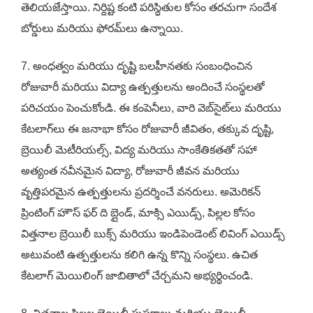
తెలియజేస్తాయి. నిర్దిష్ట కంటి పరిస్థితుల కోసం తరచుగా సందేశ
బోర్డులు మరియు ఫోరమ్‌లు ఉన్నాయి.
7. అంధత్వం మరియు దృష్టి బలహీనతకు సంబంధించిన
రోజువారీ మరియు విద్యా ఉత్పత్తులను అందించే సంస్థలతో
పరిచయం పెంచుకోండి. ఈ కంపెనీలు, వారి వెబ్‌సైట్‌లు మరియు
కేటలాగ్‌లు ఈ జనాభా కోసం రోజువారీ జీవితం, తక్కువ దృష్టి,
బ్రెయిలీ మెటీరియల్స్, విద్య మరియు సాంకేతికతతో సహా
అత్యంత నవీనమైన విద్యా, రోజువారీ జీవన మరియు
వృత్తిపరమైన ఉత్పత్తులను ప్రదర్శించే వనరులు. అమెరికన్
ప్రింటింగ్ హౌస్ ఫర్ ది బ్లైండ్, మాక్సి ఎయిడ్స్, పిల్లల కోసం
విత్తనాల బ్రెయిలీ బుక్స్ మరియు ఇండిపెండెంట్ లివింగ్ ఎయిడ్స్
అటువంటి ఉత్పత్తులను కలిగి ఉన్న కొన్ని సంస్థలు. ఉచిత
కేటలాగ్ మెయిలింగ్ జాబితాలో చేర్చమని అభ్యర్థించండి.