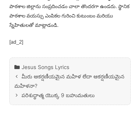
పాఠశాల జిల్లాను సంప్రదించడం చాలా తొందరగా ఉండదు. స్థానిక
పాఠశాల వయస్సు ఎంపికల గురించి కుటుంబం మరియు
స్నేహితులతో మాట్లాడండి.
[ad_2]
Categories
Jesus Songs Lyrics
మీరు ఆకర్షణీయమైన మహిళ లేదా ఆకర్షణీయమైన
మహిళనా?
పరిశుద్ధాత్మ యొక్క 9 బహుమతులు