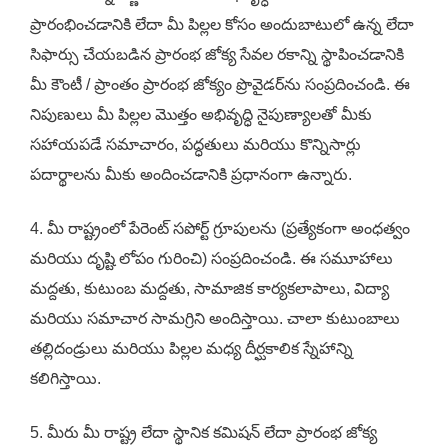
ప్రారంభించడానికి లేదా మీ పిల్లల కోసం అందుబాటులో ఉన్న లేదా
సిఫార్సు చేయబడిన ప్రారంభ జోక్య సేవల రకాన్ని స్థాపించడానికి
మీ కౌంటీ / ప్రాంతం ప్రారంభ జోక్యం ప్రొవైడర్‌ను సంప్రదించండి. ఈ
నిపుణులు మీ పిల్లల మొత్తం అభివృద్ధి నైపుణ్యాలతో మీకు
సహాయపడే సమాచారం, పద్ధతులు మరియు కొన్నిసార్లు
పదార్థాలను మీకు అందించడానికి ప్రధానంగా ఉన్నారు.
4. మీ రాష్ట్రంలో పేరెంట్ సపోర్ట్ గ్రూపులను (ప్రత్యేకంగా అంధత్వం
మరియు దృష్టి లోపం గురించి) సంప్రదించండి. ఈ సమూహాలు
మద్దతు, కుటుంబ మద్దతు, సామాజిక కార్యకలాపాలు, విద్యా
మరియు సమాచార సామగ్రిని అందిస్తాయి. చాలా కుటుంబాలు
తల్లిదండ్రులు మరియు పిల్లల మధ్య దీర్ఘకాలిక స్నేహాన్ని
కలిగిస్తాయి.
5. మీరు మీ రాష్ట్ర లేదా స్థానిక కమిషన్ లేదా ప్రారంభ జోక్య