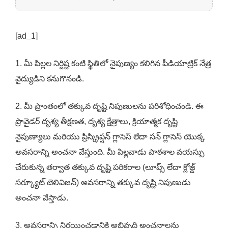
[ad_1]
1. మీ పిల్లల నిర్దిష్ట కంటి స్థితిలో నైపుణ్యం కలిగిన పీడియాట్రిక్ నేత్ర
వైద్యుడిని కనుగొనండి.
2. మీ ప్రాంతంలో తక్కువ దృష్టి నిపుణులను పరిశోధించండి. ఈ
ప్రొవైడర్ దృశ్య తీక్షణత, దృశ్య క్షేత్రాలు, క్రియాత్మక దృష్టి
నైపుణ్యాలు మరియు ప్రిస్క్రిప్షన్ గ్లాసెస్ లేదా సన్ గ్లాసెస్ యొక్క
అవసరాన్ని అంచనా వేస్తుంది. మీ పిల్లవాడు పాఠశాల వయస్సు
చేరుకున్న తర్వాత తక్కువ దృష్టి పరికరాల (లూప్స్ లేదా క్లోజ్డ్
సర్క్యూట్ టెలివిజన్) అవసరాన్ని తక్కువ దృష్టి నిపుణుడు
అంచనా వేస్తాడు.
3. అవసరాన్ని నిర్ణయించడానికి అభివృద్ధి అంచనాలను