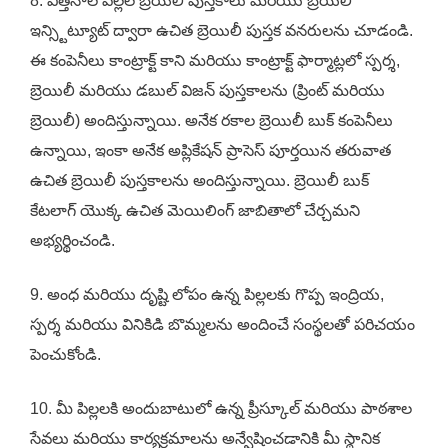
8. విత్తనాల పిల్లల బ్రెయిలీ పుస్తకాలు మరియు బ్రెయిలీ
ఇన్స్టిట్యూట్ ద్వారా ఉచిత బ్రెయిలీ పుస్తక వనరులను చూడండి.
ఈ కంపెనీలు కాంట్రాక్ట్ కాని మరియు కాంట్రాక్ట్ ఫార్మాట్లలో స్పర్శ,
బ్రెయిలీ మరియు డబుల్ విజన్ పుస్తకాలను (ప్రింట్ మరియు
బ్రెయిలీ) అందిస్తున్నాయి. అనేక రకాల బ్రెయిలీ బుక్ కంపెనీలు
ఉన్నాయి, ఇంకా అనేక అప్లికేషన్ ప్రాసెస్ పూర్తయిన తరువాత
ఉచిత బ్రెయిలీ పుస్తకాలను అందిస్తున్నాయి. బ్రెయిలీ బుక్
కేటలాగ్ యొక్క ఉచిత మెయిలింగ్ జాబితాలో చేర్చమని
అభ్యర్థించండి.
9. అంధ మరియు దృష్టి లోపం ఉన్న పిల్లలకు గొప్ప ఇంద్రియ,
స్పర్శ మరియు వినికిడి బొమ్మలను అందించే సంస్థలతో పరిచయం
పెంచుకోండి.
10. మీ పిల్లలకి అందుబాటులో ఉన్న ప్రీస్కూల్ మరియు పాఠశాల
సేవలు మరియు కార్యక్రమాలను అన్వేషించడానికి మీ స్థానిక