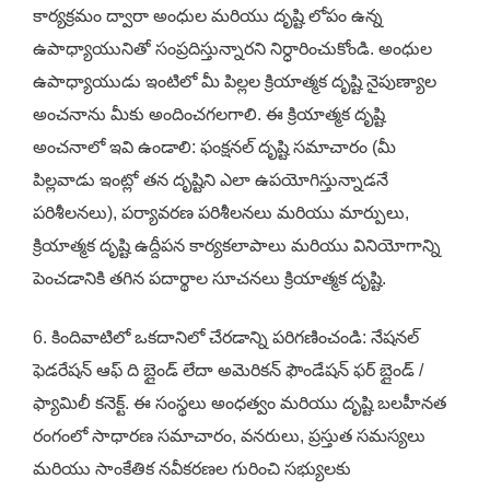
కార్యక్రమం ద్వారా అంధుల మరియు దృష్టి లోపం ఉన్న
ఉపాధ్యాయునితో సంప్రదిస్తున్నారని నిర్ధారించుకోండి. అంధుల
ఉపాధ్యాయుడు ఇంటిలో మీ పిల్లల క్రియాత్మక దృష్టి నైపుణ్యాల
అంచనాను మీకు అందించగలగాలి. ఈ క్రియాత్మక దృష్టి
అంచనాలో ఇవి ఉండాలి: ఫంక్షనల్ దృష్టి సమాచారం (మీ
పిల్లవాడు ఇంట్లో తన దృష్టిని ఎలా ఉపయోగిస్తున్నాడనే
పరిశీలనలు), పర్యావరణ పరిశీలనలు మరియు మార్పులు,
క్రియాత్మక దృష్టి ఉద్దీపన కార్యకలాపాలు మరియు వినియోగాన్ని
పెంచడానికి తగిన పదార్థాల సూచనలు క్రియాత్మక దృష్టి.
6. కిందివాటిలో ఒకదానిలో చేరడాన్ని పరిగణించండి: నేషనల్
ఫెడరేషన్ ఆఫ్ ది బ్లైండ్ లేదా అమెరికన్ ఫౌండేషన్ ఫర్ బ్లైండ్ /
ఫ్యామిలీ కనెక్ట్. ఈ సంస్థలు అంధత్వం మరియు దృష్టి బలహీనత
రంగంలో సాధారణ సమాచారం, వనరులు, ప్రస్తుత సమస్యలు
మరియు సాంకేతిక నవీకరణల గురించి సభ్యులకు