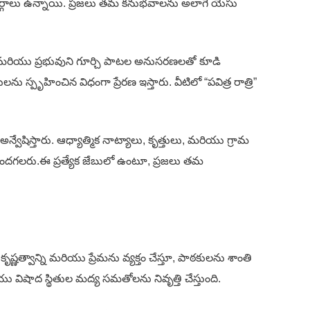
ార్గాలు ఉన్నాయి. ప్రజలు తమ కనుభవాలను అలాగే యేసు
, మరియు ప్రభువుని గూర్చి పాటల అనుసరణలతో కూడి
ను స్పృహించిన విధంగా ప్రేరణ ఇస్తారు. వీటిలో “పవిత్ర రాత్రి”
ేషిస్తారు. ఆధ్యాత్మిక నాట్యాలు, కృత్తులు, మరియు గ్రామ
పొందగలరు.ఈ ప్రత్యేక జేబులో ఉంటూ, ప్రజలు తమ
ణత్వాన్ని మరియు ప్రేమను వ్యక్తం చేస్తూ, పాఠకులను శాంతి
ు విషాద స్థితుల మద్య సమతోలను నివృత్తి చేస్తుంది.