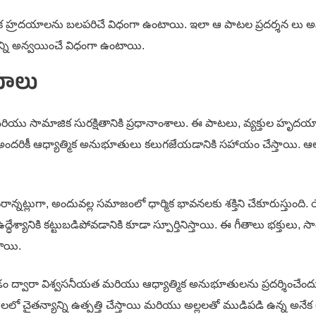
ాత్మిక హ్రదయాలను బలపరిచే విధంగా ఉంటాయి. ఇలా ఆ పాటల ప్రదర్శన లు అనే
యాన్ని అన్వయించే విధంగా ఉంటాయి.
యాలు
 మరియు సామాజిక సురక్షితానికి ప్రధానాంశాలు. ఈ పాటలు, వ్యక్తుల హృదయాలను
సగా, అందరికీ ఆధ్యాత్మిక అనుభూతులు కలుగజేయడానికి సహాయం చేస్తాయి. 
నట్లుగా, అందువల్ల సమాజంలో ధార్మిక భావనలకు శక్తిని చేకూరుస్తుంది. య
 ఉద్ధేశ్యానికి కట్టుబడిపోవడానికి కూడా స్పూర్తినిస్తాయి. ఈ గీతాలు భక్
తాయి.
ం ద్వారా విశ్వసనీయత మరియు ఆధ్యాత్మిక అనుభూతులను ప్రదర్శించేందు
 సిరులలో చైతన్యాన్ని ఉత్పత్తి చేస్తాయి మరియు అల్లలతో ముడిపడి ఉన్న