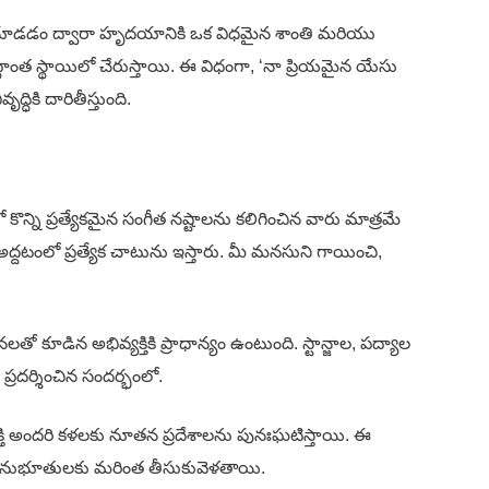
ియంగా చూడడం ద్వారా హృదయానికి ఒక విధమైన శాంతి మరియు
ధాంత స్థాయిలో చేరుస్తాయి. ఈ విధంగా, ‘నా ప్రియమైన యేసు
ధికి దారితీస్తుంది.
్ని ప్రత్యేకమైన సంగీత నష్టాలను కలిగించిన వారు మాత్రమే
్దటంలో ప్రత్యేక చాటును ఇస్తారు. మీ మనసుని గాయించి,
ూడిన అభివ్యక్తికి ప్రాధాన్యం ఉంటుంది. స్టాన్జాల, పద్యాల
 ప్రదర్శించిన సందర్భంలో.
శక్తి అందరి కళలకు నూతన ప్రదేశాలను పునఃఘటిస్తాయి. ఈ
మిక అనుభూతులకు మరింత తీసుకువెళతాయి.