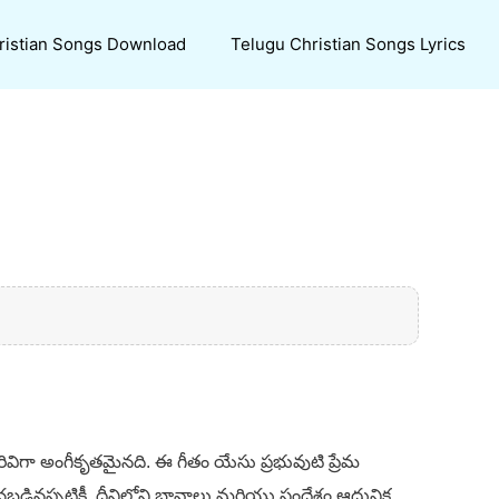
ristian Songs Download
Telugu Christian Songs Lyrics
ిరివిగా అంగీకృతమైనది. ఈ గీతం యేసు ప్రభువుటి ప్రేమ
ినప్పటికీ, దీనిలోని భావాలు మరియు సందేశం ఆధునిక