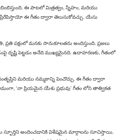
బింబిస్తుంది. ఈ పాటలో మిత్రత్వం, స్నేహం, మరియు
్రేరేపిస్తాయో ఈ గీతం ద్వారా తెలుసుకోవచ్చు. యేసు
, ప్రతి పక్షంలో మనకు సానుకూలతను అందిస్తుంది. ప్రజలు
టడంపై దృష్టి పెట్టడం అనేది ముఖ్యమైనది. ఉదాహరణకు, గీతంలో
ంతృప్తిని మరియు నమ్మకాన్ని పెంచొచ్చు. ఈ గీతం ద్వారా
మంగా, ‘నా ప్రియమైన యేశు ప్రభువు’ గీతం లోని తాత్వికత
ు స్ఫూర్తిని అందించడానికి విశేషమైన మార్గాలను సూచిస్తాయి.