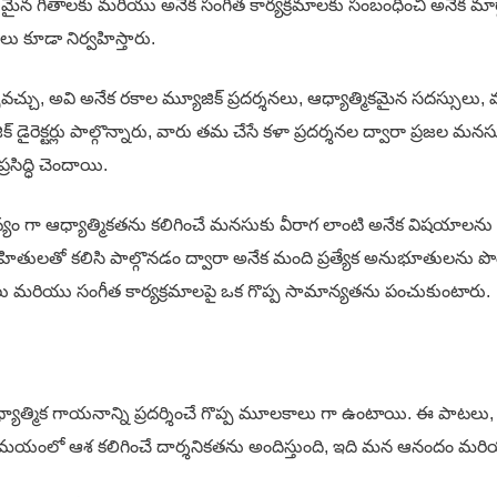
యమైన గీతాలకు మరియు అనేక సంగీత కార్యక్రమాలకు సంబంధించి అనేక మ
ు కూడా నిర్వహిస్తారు.
చు, అవి అనేక రకాల మ్యూజిక్ ప్రదర్శనలు, ఆధ్యాత్మికమైన సదస్సులు
క్టర్లు పాల్గొన్నారు, వారు తమ చేసే కళా ప్రదర్శనల ద్వారా ప్రజల మ‌న‌సుల‌
ిద్ధి చెందాయి.
యం గా ఆధ్యాత్మికతను కలిగించే మనసుకు వీరాగ లాంటి అనేక విషయాలను అన్వ
నేహితులతో కలిసి పాల్గొనడం ద్వారా అనేక మంది ప్రత్యేక అనుభూతులను 
యు సంగీత కార్యక్రమాలపై ఒక గొప్ప సామాన్యతను పంచుకుంటారు.
ాత్మిక గాయనాన్ని ప్రదర్శించే గొప్ప మూలకాలు గా ఉంటాయి. ఈ పాటలు, కృష్
 కష్ట సమయంలో ఆశ కలిగించే దార్శనికతను అందిస్తుంది, ఇది మన ఆనందం మరియ