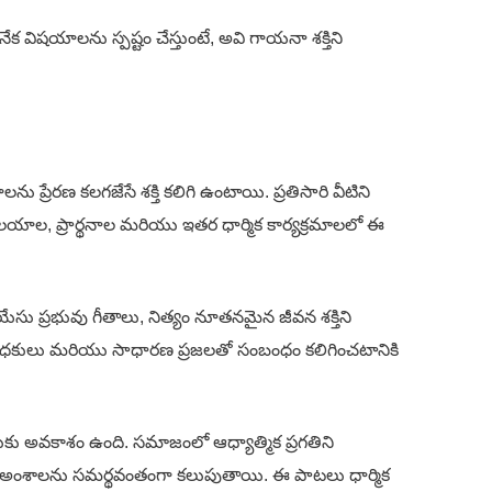
క విషయాలను స్పష్టం చేస్తుంటే, అవి గాయనా శక్తిని
 ప్రేరణ కలగజేసే శక్తి కలిగి ఉంటాయి. ప్రతిసారి వీటిని
ఆలయాల, ప్రార్థనాల మరియు ఇతర ధార్మిక కార్యక్రమాలలో ఈ
ేసు ప్రభువు గీతాలు, నిత్యం నూతనమైన జీవన శక్తిని
తులు, సాధకులు మరియు సాధారణ ప్రజలతో సంబంధం కలిగించటానికి
కు అవకాశం ఉంది. సమాజంలో ఆధ్యాత్మిక ప్రగతిని
 అనేక అంశాలను సమర్థవంతంగా కలుపుతాయి. ఈ పాటలు ధార్మిక