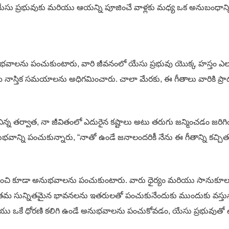
 యేసు ప్రభువుకు మరియు ఆయన్ని పూజించే వాళ్లకు మధ్య ఒక అనుబంధాన్
 అనుభవాలను పంచుకుంటారు, వారి జీవనంలో యేసు ప్రభువు యొక్క హస్తం ఎ
్తిక సమయాలను అధిగమించారు. చాలా మేరకు, ఈ గీతాలు వారికి ప్రాథమి
ిన్న తర్వాత, నా జీవితంలో ఎదురైన కష్టాలు అటు తరుగు జన్మించడం జరిగిం
వాన్ని పంచుకున్నారు, “నాతో ఉండే జనాలందరికీ నేను ఈ గీతాన్ని కచ్చితం
ుల గురించి కూడా అనుభవాలను పంచుకుంటారు. వారు ధైర్యం మరియు సానుకూల
ల, వారు తమ సున్నితమైన భావనలను ఇతరులతో పంచుకునేందుకు ముందుకు వస్తున
యు ఒకే ధోరణి కలిగి ఉండే అనుభవాలను పంచుకోవడం, యేసు ప్రభువుతో ఉన