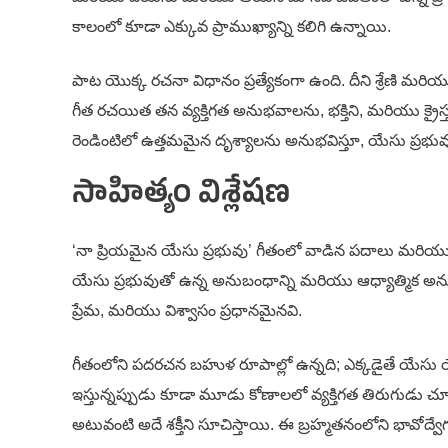
కాలంలో కూడా ఎక్కువ ప్రాముఖ్యాన్ని కలిగి ఉన్నాయి.
పాట యొక్క రచనా విధానం ప్రత్యేకంగా ఉంది. దీని శ్రేణి మ
గీత రచయిత తన వ్యక్తిగత అనుభవాలను, భక్తిని, మరియు క్రైస
రెండింటిలో ఉత్తమమైన దృశ్యాలను అనుభవిస్తూ, యేసు ప్రభువు గ
సాహిత్యం విశ్లేషణ
‘నా ప్రియమైన యేసు ప్రభువు’ గీతంలో వాడిన పదాలు మరియు 
యేసు ప్రభువుతో ఉన్న అనుబంధాన్ని మరియు ఆధ్యాత్మిక అనుభూ
ప్రేమ, మరియు విశ్వాసం ప్రధానమైనవి.
గీతంలోని పదరచన బహుళ రూపాల్లో ఉన్నది; ఎక్కడైతే యే
ఇస్తున్నప్పుడు కూడా మూడు కోణాలలో వ్యక్తిగత తిరుగుడు 
అటువంటి అదే శక్తీని సూచిస్తాయి. ఈ బ్రహ్మతనంలోని భావోద్వ