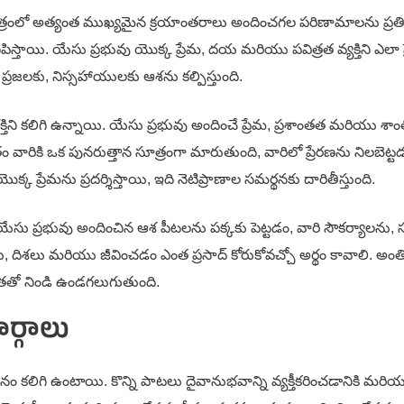
క్షేత్రంలో అత్యంత ముఖ్యమైన క్రయాంతరాలు అందించగల పరిణామాలను ప్రతి
ిస్తాయి. యేసు ప్రభువు యొక్క ప్రేమ, దయ మరియు పవిత్రత వ్యక్తిని ఎలా ప
 ప్రజలకు, నిస్సహాయులకు ఆశను కల్పిస్తుంది.
 కలిగి ఉన్నాయి. యేసు ప్రభువు అందించే ప్రేమ, ప్రశాంతత మరియు శాంతి
 వారికి ఒక పునరుత్తాన సూత్రంగా మారుతుంది, వారిలో ప్రేరణను నిలబెట్
క ప్రేమను ప్రదర్శిస్తాయి, ఇది నెటిప్రాణాల సమర్థనకు దారితీస్తుంది.
 యేసు ప్రభువు అందించిన ఆశ పీటలను పక్క‌కు పెట్టడం, వారి సౌకర్యాలను, స
, దిశలు మరియు జీవించడం ఎంత ప్రసాద్ కోరుకోవచ్చో అర్థం కావాలి. అంతి
తతో నిండి ఉండగలుగుతుంది.
్గాలు
థానం కలిగి ఉంటాయి. కొన్ని పాటలు దైవానుభవాన్ని వ్యక్తీకరించడానికి మరియ