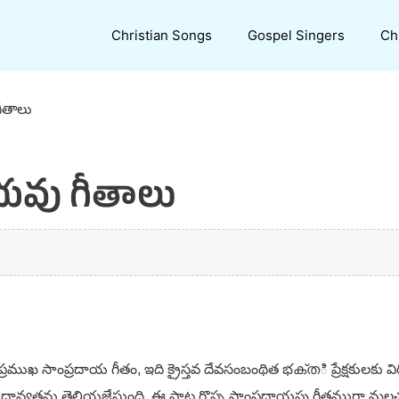
Christian Songs
Gospel Singers
Ch
గీతాలు
భువు గీతాలు
 ప్రముఖ సాంప్రదాయ గీతం, ఇది క్రైస్తవ దేవసంబంథిత భക്തి ప్రేక్షకులకు వ
యతను తెలియజేస్తుంది. ఈ పాట గొప్ప సాంప్రదాయపు గీతముగా మలచబడ