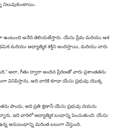
ని నిలుపుకుంటాయి.
లా ఉంటుంది అనేది తెలియజేస్తారు. యేసు ప్రేమ మరియు ఆశ
క మరియు ఆధ్యాత్మిక శక్తిని అందిస్తాయి, మరియు వారు
ది.” అలా, గీతం ద్వారా అందిన ప్రేరణతో వారు ప్రశాంతతను
గా వినిపిస్తాను, అది వారికి కూడా యేసు ప్రభువు యొక్క
తను పొందు, అది ప్రతి క్షణానీ యేసు ప్రభువు దయను
్నారు, ఇది వారిలో ఆధ్యాత్మిక బంధాన్ని పెంచుతుంది. యేసు
్న అనుబంధాన్ని మరింత బలంగా చేస్తుంది.