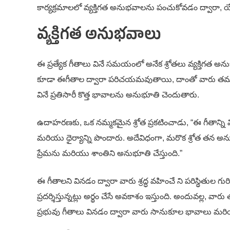
కార్యక్రమాలలో వ్యక్తిగత అనుభవాలను పంచుకోవడం ద్వారా,
వ్యక్తిగత అనుభవాలు
ఈ ప్రత్యేక గీతాలు వినే సమయంలో అనేక శ్రోతలు వ్యక్తిగత
కూడా ఈగీతాల ద్వారా పరిచయమవుతాయి, దాంతో వారు తమ నాస
వినే ప్రతిసారీ కొత్త భావాలను అనుభూతి చెందుతారు.
ఉదాహరణకు, ఒక నమ్మకమైన శ్రోత ప్రకటించాడు, “ఈ గీతాన్ని వ
మరియు ధైర్యాన్ని పొందారు. అదేవిధంగా, మరొక శ్రోత తన అనుభ
ప్రేమను మరియు శాంతిని అనుభూతి చేస్తుంది.”
ఈ గీతాలని వినడం ద్వారా వారు శ్రద్ధ వహించే ని పరిస్థిత
ప్రదర్శిస్తున్నట్లు అర్థం చేసే అవకాశం ఇస్తుంది. అందువల్
ప్రభువు గీతాలు వినడం ద్వారా వారు సానుకూల భావాలు మరి