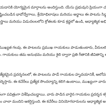
ద్ధి చేయడానికి యోగ్యమైన మార్గాలను అందిస్తుంది. యేసు ప్రభువుని ప్ర
్టించబడిన భావోద్వేగాలు, శ్రేయోభిలాషలు మరియు అర్థాలు ఈ పాటను సిద్
్రాలు మరియు విడుదలలలోని శ్రోతలకు కూడ శ్రద్ధలో ఉండి, ఆధ్యాత్మిక అభివృద్
రాముఖ్యత గలవు. ఈ పాటలను ప్రముఖ గాయకులు పాడుతుంటారు, వీరులలో కొన
ాయకులు తమ అనుభవం మరియు శైలి ద్వారా ప్రతి గీతానికి జీవితాన్ని అద
త్యేకమైన ప్రదర్శనలలో, ఈ పాటలను పాడే గాయకుల హృదయానికీ, ఆలోచనలతో క
దర్శిస్తారు. ఈ కచేరీలు ప్రత్యేక సౌందర్యాన్ని కలిగి ఉంటాయి, ముఖ్యంగా వారు
తంగా పవిత్రంగా విశేషించబడ్డాయి. వారు పాడిన వారైన గాయకుల ప్రదర్శన 
ావం చాలా మందిని ఆకర్షిస్తుంది. ఈ కచేరీలు వినియోగదారులను ఆధ్యాత్