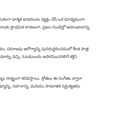
ధమికంగా ధార్మిక భావనలను వ్యక్తం చేసే ఒక మాధ్యమంగా
ాలకు ప్రాధమిక కారణంగా, ప్రజల గుండెల్లో అహంభావాన్ని
ావం, సమాజపు ఆరోగ్యాన్ని పునరుద్ధరించడంలో కీలక పాత్ర
 మార్పు వచ్చి, ఓటములను అధిగమించగలిగే శక్తిని
క్ష్యంగా కనిపిస్తాయి. శ్రోతలు ఈ సంగీతం ద్వారా
ిధ్యాన్ని, సహనాన్ని, మరియు సామాజిక సమైక్యతను