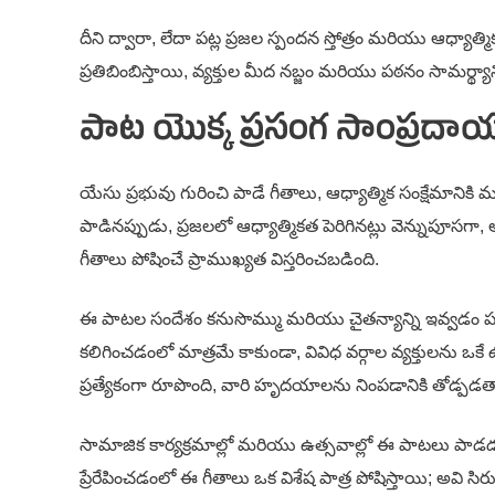
దీని ద్వారా, లేదా పట్ల ప్రజల స్పందన స్తోత్రం మరియు ఆధ్య
ప్రతిబింబిస్తాయి, వ్యక్తుల మీద నబ్జం మరియు పఠనం సామర్థ్
పాట యొక్క ప్రసంగ సాంప్రదా
యేసు ప్రభువు గురించి పాడే గీతాలు, ఆధ్యాత్మిక సంక్షేమానికి
పాడినప్పుడు, ప్రజలలో ఆధ్యాత్మికత పెరిగినట్లు వెన్నుపూ
గీతాలు పోషించే ప్రాముఖ్యత విస్తరించబడింది.
ఈ పాటల సందేశం కనుసొమ్ము మరియు చైతన్యాన్ని ఇవ్వడం పరాన్
కలిగించడంలో మాత్రమే కాకుండా, వివిధ వర్గాల వ్యక్తులను ఒకే
ప్రత్యేకంగా రూపొంది, వారి హృదయాలను నింపడానికి తోడ్పడ
సామాజిక కార్యక్రమాల్లో మరియు ఉత్సవాల్లో ఈ పాటలు పాడడ
ప్రేరేపించడంలో ఈ గీతాలు ఒక విశేష పాత్ర పోషిస్తాయి; అవి