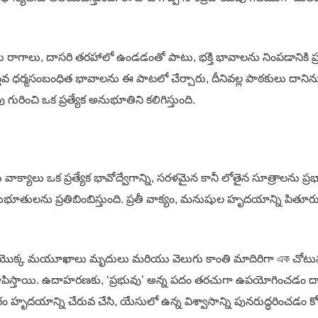
రియు రాగాలు, దాసరి తరహాలో ఉండడంతో పాటు, భక్తి భావాలను నింపడానికి
్తవ ధర్మసంబంధిత భావాలను ఈ పాటలో చేర్చారు, దీనివల్ల పాఠకులు దానిను
ురించి ఒక ప్రత్యేక అనుభూతిని కలిగిస్తుంది.
వాక్యాలు ఒక ప్రత్యేక భావోద్వేగాన్ని, సరళమైన కానీ లోతైన సూత్రాలన
తులను ప్రతిబింబిస్తుంది. ప్రతీ వాక్యం, మ‌నుషుల హృద‌యాన్ని పితూరు
సు యొక్క మయూఖాలు మృదులు మరియు వెలుగు కాంతి మాదిరిగా এক చోటు
చూపిస్తాయి. ఉదాహరణకు, ‘ప్రభువు’ అన్న పదం తరచుగా ఉపయోగించడం ద్వ
ేగం హృదయాన్ని చేరువ చేసి, యేసులో ఉన్న విశ్వాసాన్ని పునరుద్ధరించడం క