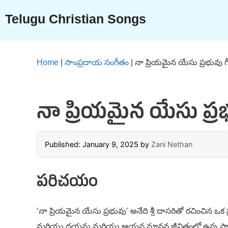
Skip
Telugu Christian Songs
to
content
Home
|
సాంప్రదాయ సంగీతం
|
నా ప్రియమైన యేసు ప్రభువు 
నా ప్రియమైన యేసు ప్ర
Published: January 9, 2025
by
Zani Nethan
పరిచయం
‘నా ప్రియమైన యేసు ప్రభువు’ అనేది శ్రీ దాసరితో రచించిన ఒక
మరియు దయను మరియు ఆయన మానవ జీవితంలో ఉన్న ప్రాధాన్