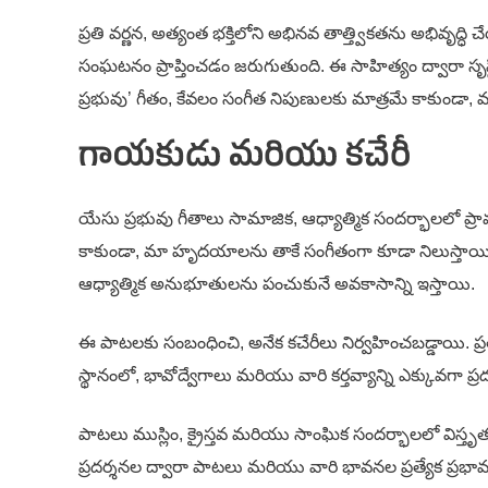
ప్రతి వర్ణన, అత్యంత భక్తిలోని అభినవ తాత్త్వికతను అభివృ
సంఘటనం ప్రాప్తించడం జరుగుతుంది. ఈ సాహిత్యం ద్వారా సృష
ప్రభువు’ గీతం, కేవలం సంగీత నిపుణులకు మాత్రమే కాకుండా, వస్త
గాయకుడు మరియు కచేరీ
యేసు ప్రభువు గీతాలు సామాజిక, ఆధ్యాత్మిక సందర్భాలలో ప్
కాకుండా, మా హృదయాలను తాకే సంగీతంగా కూడా నిలుస్తాయి. గ
ఆధ్యాత్మిక అనుభూతులను పంచుకునే అవకాసాన్ని ఇస్తాయి.
ఈ పాటలకు సంబంధించి, అనేక కచేరీలు నిర్వహించబడ్డాయి. ప్ర
స్థానంలో, భావోద్వేగాలు మరియు వారి కర్తవ్యాన్ని ఎక్కువగా ప్ర
పాటలు ముస్లిం, క్రైస్తవ మరియు సాంఘిక సందర్భాలలో విస్తృ
ప్రదర్శనల ద్వారా పాటలు మరియు వారి భావనల ప్రత్యేక ప్రభ