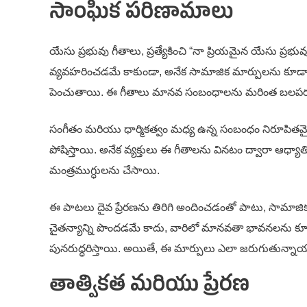
సాంఘిక పరిణామాలు
యేసు ప్రభువు గీతాలు, ప్రత్యేకించి “నా ప్రియమైన యేసు ప్రభ
వ్యవహరించడమే కాకుండా, అనేక సామాజిక మార్పులను కూడా ప్ర
పెంచుతాయి. ఈ గీతాలు మానవ సంబంధాలను మరింత బలపర
సంగీతం మరియు ధార్మికత్వం మధ్య ఉన్న సంబంధం నిరూపితమైంది.
పోషిస్తాయి. అనేక వ్యక్తులు ఈ గీతాలను వినటం ద్వారా ఆధ్య
మంత్రముగ్ధులను చేసాయి.
ఈ పాటలు దైవ ప్రేరణను తిరిగి అందించడంతో పాటు, సామాజిక 
చైతన్యాన్ని పొందడమే కాదు, వారిలో మానవతా భావనలను కూడా
పునరుద్ధరిస్తాయి. అయితే, ఈ మార్పులు ఎలా జరుగుతున్
తాత్వికత మరియు ప్రేరణ