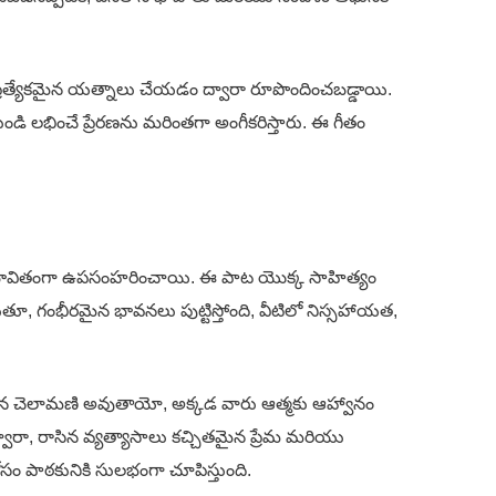
 ప్రత్యేకమైన యత్నాలు చేయడం ద్వారా రూపొందించబడ్డాయి.
ండి లభించే ప్రేరణను మరింతగా అంగీకరిస్తారు. ఈ గీతం
ు ప్రభావితంగా ఉపసంహరించాయి. ఈ పాట యొక్క సాహిత్యం
తూ, గంభీరమైన భావనలు పుట్టిస్తోంది, వీటిలో నిస్సహాయత,
న చెలామణి అవుతాయో, అక్కడ వారు ఆత్మకు ఆహ్వానం
ారా, రాసిన వ్యత్యాసాలు కచ్చితమైన ప్రేమ మరియు
ోసం పాఠకునికి సులభంగా చూపిస్తుంది.