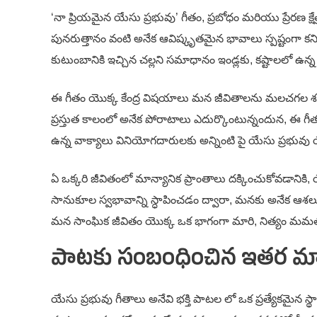
‘నా ప్రియమైన యేసు ప్రభువు’ గీతం, ప్రబోధం మరియు ప్రేరణ 
పునరుత్తానం వంటి అనేక ఆవిష్కృతమైన భావాలు స్పష్టంగా కనిప
కుటుంబానికి ఇచ్చిన చల్లని సమాధానం ఇండ్లకు, కష్టాలలో ఉన్న
ఈ గీతం యొక్క కేంద్ర విషయాలు మన జీవితాలను మలచగల శక్తిని
ప్రస్తుత కాలంలో అనేక పోరాటాలు ఎదుర్కొంటున్నందున, ఈ గీతం
ఉన్న వాక్యాలు వినియోగదారులకు అన్నింటి పై యేసు ప్రభువు యొక్
ఏ ఒక్కరి జీవితంలో మాన్యానిక ప్రాంతాలు దక్కించుకోవడానికి,
సానుకూల స్వభావాన్ని స్ధాపించడం ద్వారా, మనకు అనేక ఆశలు
మన సాంఘిక జీవితం యొక్క ఒక భాగంగా మారి, నిత్యం మమ
పాటకు సంబంధించిన ఇతర మార
యేసు ప్రభువు గీతాలు అనేవి భక్తి పాటల లో ఒక ప్రత్యేకమైన స్