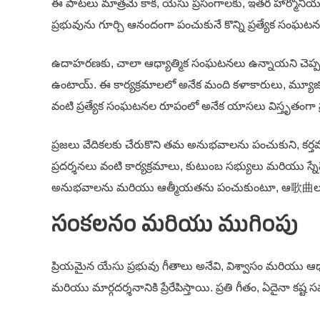
ఈ పాటలు మాత్రమే కాక, యేసు ప్రసంగాలకు, ఇతర హార్మోనీ
ప్రభువును గూర్చి ఆనందంగా పంచుకునే కొన్ని ప్రత్యేక సంఘటనల
ఉదాహరణకు, చాలా ఆధ్యాత్మిక సంఘటనలు ఉన్నాయని చెప్పవచ్
ఉంటాయ్. ఈ కార్యక్రమాలలో అనేక మంది కళాకారులు, మ్యూజిక్ డైరె
వంటి ప్రత్యేక సంఘటనల రూపంలో అనేక యాసలు విస్తృతంగా ప్రస
ప్రజలు వేదికలకు చేరుకొని తమ అనుభవాలను పంచుకుని, కర్తవ్
ప్రదర్శనలు వంటి కార్యక్రమాలు, కుటుంబ సభ్యులు మరియు స్
అనుభవాలను మరియు ఆత్మీయతను పంచుకుంటూ, ఆ歌曲లు మరి
సంకలనం మరియు ముగింపు
ప్రియమైన యేసు ప్రభువు గీతాలు అనేవి, విశ్వాసం మరియు ఆధ్య
మరియు మార్గదర్శనానికి ప్రేరేపిస్తాయి. ప్రతి గీతం, ఏదైనా