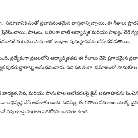
ువు,” సమాజానికి ఎంతో ప్రభావవంతమైన వాస్త‌వాన్నిచ్చాయి. ఈ గీతాలు ప్రా
ేరేపించాయి. పాటలు, బహుశా వాటి ఆధ్యాత్మిక మరియు సౌఖ్యం చేరే స్వర
చడానికి మరియు సామాజిక బంధాల పునఃస్థాపనకు దోహదపడతాయి.
 ప్రత్యేకంగా ప్రజలలోని ఆధ్యాత్మికతకు ఈ గీతాలు చేసే ప్రగాఢమైన ప్రభ
ాత్మిక పునరుద్ధారాన్ని అనుభవించారు. దీని ఫలితంగా, సమాజంలో సానుకూల
బాధ్యత, సేవ, మరియు సానుకూల ఆలోచనలపై జైన్ అవగాహనను పెంచినట్లు సా
 అభివృద్ధి చేసే అవకాశం ఉంది. దీనివల్ల, ఈ గీతాలు సమాజం యొక్క వైవ
నాయనే విషయంపై మరింత పరిశోధన అవసరం ఉంది.