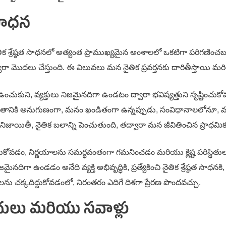
 సాధన
ైతిక శ్రేష్ఠత సాధనలో అత్యంత ప్రాముఖ్యమైన అంశాలలో ఒకటిగా పరిగణిం
ొదలు చేస్తుంది. ఈ విలువలు మన నైతిక ప్రవర్తనకు దారితీస్తాయి మరియ
ి, వ్యక్తులు నిజమైనదిగా ఉండటం ద్వారా భవిష్యత్తుని సృష్టించుకోవచ్చు. ఇ
తానికి అనుగుణంగా, మనం ఖండితంగా ఉన్నప్పుడు, సంవిధానాలలోనూ, మాన
ిజాయితీ, నైతిక బలాన్ని పెంచుతుంది, తద్వారా మన జీవితించిన ప్ర
ుకోవడం, నిర్ణయాలను సమర్థవంతంగా గమనించడం మరియు క్లిష్ట పరిస్థితులల
నదిగా ఉండడం అనేది వ్యక్తి అభివృద్ధికి, ప్రత్యేకించి నైతిక శ్రేష్ఠత సాధనకి,
ను చక్కదిద్దుకోవడంలో, నిరంతరం ఎదిగే దిశగా ప్రేరణ పొందవచ్చు.
దులు మరియు సవాళ్లు