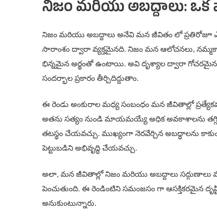
నిజం మరియు అబద్దాలు: ఒక 
నిజం మరియు అబద్దాలు అనేవి మన జీవితం లో ప్రతిరోజూ ఎద
సారాంశం ద్వారా వ్యక్తమైనది. నిజం మన ఆలోచనలు, నమ్మకాలు 
భిన్నమైన అర్థంతో ఉంటాయి. అవి దృశ్యాల ద్వారా గోచరమై
సందర్భాల ప్రకారం తీర్చిదిద్దుతాం.
ఈ రెండు అంకురాల మధ్య సంబంధం మన జీవితాల్లో ప్రత్యేకమయ
అతను సత్యం నుండి మాయమయ్యే అధిక అవకాశాలను తగ్గిస్త
తటస్థం చేయవచ్చు. ముఖ్యంగా నెరవేర్చిన అబద్ధాలను కాక
పెట్టుబడిని అభివృద్ధి చేయవచ్చు.
అలా, మన జీవితాల్లో నిజం మరియు అబద్దాలు సద్గుణాలు మరియ
పెంచుతుంది. ఈ రెండింటిని సమంజసం గా ఆసక్తికరమైన దృష్
అనుకుంటున్నారు.