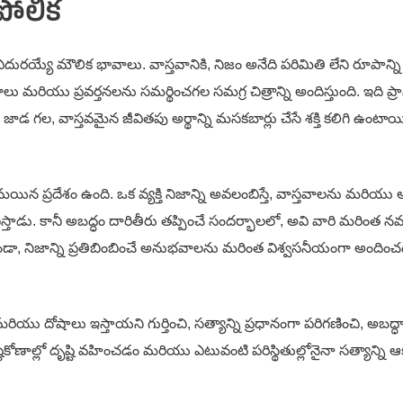
పోలిక
ురయ్యే మౌలిక భావాలు. వాస్తవానికి, నిజం అనేది పరిమితి లేని రూపాన
మరియు ప్రవర్తనలను సమర్థించగల సమగ్ర చిత్రాన్ని అందిస్తుంది. ఇది ప్రామ
న జాడ గల, వాస్తవమైన జీవితపు అర్థాన్ని మసకబార్లు చేసే శక్తి కలిగ
ిన ప్రదేశం ఉంది. ఒక వ్యక్తి నిజాన్ని అవలంబిస్తే, వాస్తవాలను మరియు
ాడు. కానీ అబద్ధం దారితీరు తప్పించే సందర్భాలలో, అవి వారి మరింత 
ుండా, నిజాన్ని ప్రతిబింబించే అనుభవాలను మరింత విశ్వసనీయంగా అందించ
ు దోషాలు ఇస్తాయని గుర్తించి, సత్యాన్ని ప్రధానంగా పరిగణించి, అబద్ధాల
టికోణాల్లో దృష్టి వహించడం మరియు ఎటువంటి పరిస్థితుల్లోనైనా సత్యాన్