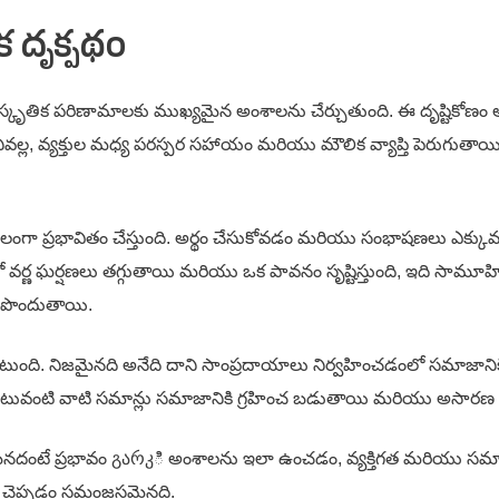
 దృక్పథం
ృతిక పరిణామాలకు ముఖ్యమైన అంశాలను చేర్చుతుంది. ఈ దృష్టికోణం
వల్ల, వ్యక్తుల మధ్య పరస్పర సహాయం మరియు మౌలిక వ్యాప్తి పెరుగుత
్రబలంగా ప్రభావితం చేస్తుంది. అర్థం చేసుకోవడం మరియు సంభాషణలు ఎక్క
వర్ణ ఘర్షణలు తగ్గుతాయి మరియు ఒక పావనం సృష్టిస్తుంది, ఇది సామూహిక 
ి పొందుతాయి.
ది. నిజమైనది అనేది దాని సాంప్రదాయాలు నిర్వహించడంలో సమాజానికి ప్
 ఇటువంటి వాటి సమాన్లు సమాజానికి గ్రహించ బడుతాయి మరియు అసారణ విక
దంటే ప్రభావం გარკి అంశాలను ఇలా ఉంచడం, వ్యక్తిగత మరియు సమాజంలో
ి చెప్పడం సమంజసమైనది.