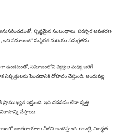
 అనుసరించడంతో, స్పష్టమైన సంబంధాలు, పరస్పర అవతరణ
ాయి, ఇవి సమాజంలో సుస్థిరత మరియు సమగ్రతను
ువగా ఉండటంతో, సమాజంలోని వ్యక్తుల మధ్య జరిగే
నిష్పత్తులను పెంచడానికి దోహదం చేస్తుంది. అందువల్ల,
రాముఖ్యత ఇస్తుంది. ఇది చదవడం లేదా వృత్తి
ాసాన్ని చేస్తాయి.
 అంతరాయాలు వీటిని అందిస్తుంది. కాబట్టి, నిబద్ధత