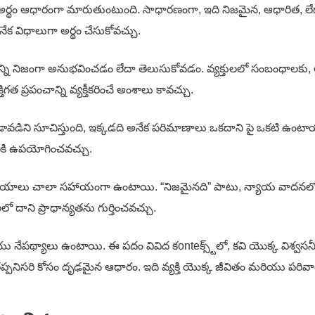
 అర్థం ఆధారంగా మారుతుంటుంది. సాధారణంగా, ఇది నిజమైన, ఆధారిత, లేదా
క విధాలుగా అర్థం చేసుకోవచ్చు.
ాన్ని నిజంగా అనుభవించడం లేదా తెలుసుకోవడం. వ్యక్తులలో సంబంధాలకు
 ప్రపంచాన్ని వ్యక్తీకరించే అంశాలు కావచ్చు.
వడిని సూచిస్తుంది, ఇక్కడది అనేక పరిమాణాలు ఒకదాని పై ఒకటి ఉంటాయని
నికి ఉపయోగించవచ్చు.
క్వలయాలు చాలా సహాయంగా ఉంటాయి. “నిజమైనది” పాటు, న్యాయ వాదనలో
దాని ప్రాధాన్యతను గుర్తించవచ్చు.
ియు నేపథ్యాలు ఉంటాయి. ఈ పదం వివిద కonteక్స్ట్‌లో, కవి యొక్క వి
ు తప్పనిసరి కోసం దృఢమైన ఆధారం. ఇది వ్యక్తి యొక్క జీవితం మరియు పరివ