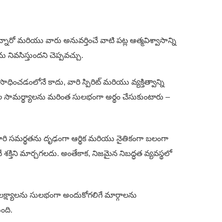
ారో మరియు వారు అనువర్తించే వాటి పట్ల ఆత్మవిశ్వాసాన్ని
 నివసిస్తుందని చెప్పవచ్చు.
ించడంలోనే కాదు, వారి స్పిరిట్ మరియు వ్యక్తిత్వాన్ని
సుకోగల సామర్థ్యాలను మరింత సులభంగా అర్థం చేసుకుంటారు –
ా, వారి సమర్థతను దృఢంగా ఆర్థిక మరియు నైతికంగా బలంగా
క్తిని మార్చగలదు. అంతేకాక, నిజమైన నిబద్ధత వ్యవస్థలో
క్ష్యాలను సులభంగా అందుకోగలిగే మార్గాలను
ంది.