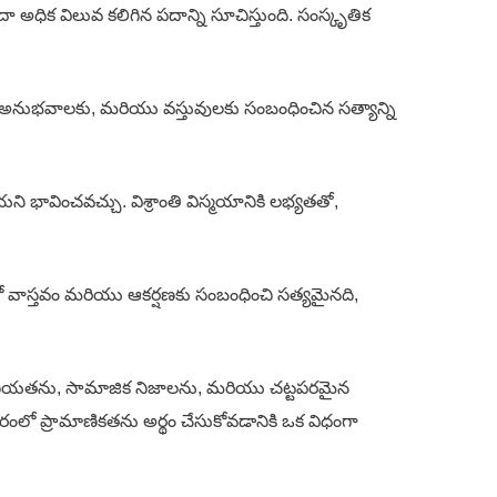
 అధిక విలువ కలిగిన పదాన్ని సూచిస్తుంది. సంస్కృతిక
, అనుభవాలకు, మరియు వస్తువులకు సంబంధించిన సత్యాన్ని
 భావించవచ్చు. విశ్రాంతి విస్మయానికి లభ్యతతో,
 వాస్తవం మరియు ఆకర్షణకు సంబంధించి సత్యమైనది,
శ్వసనీయతను, సామాజిక నిజాలను, మరియు చట్టపరమైన
ారంలో ప్రామాణికతను అర్థం చేసుకోవడానికి ఒక విధంగా