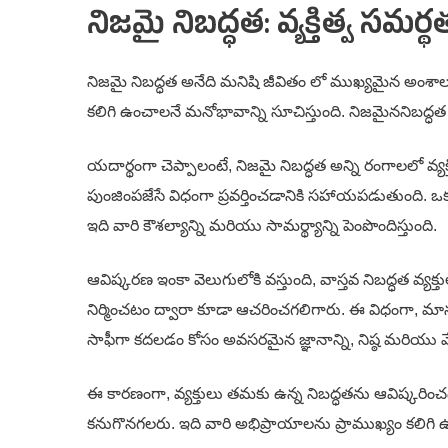
నిజమై నిబద్ధత: వ్యక్తిత్వ సమర్థ
నిజమై నిబద్ధత అనేది మనిషి జీవితం లో ముఖ్యమైన అంశాలలో 
కలిగి ఉంచాలనే మనోభావాన్ని సూచిస్తుంది. నిజమైననిబద్ధత 
యదార్థంగా చెప్పాలంటే, నిజమై నిబద్ధత అన్ని రంగాలలో వ్యక్
పుంజింపజేసే విధంగా ప్రవర్తించడానికి సహాయపడుతుంది. ఒక వ
ఇది వారి కౌశల్యాన్ని మరియు సామర్థ్యాన్ని పెంపొందిస్తుంది.
ఆవిష్కరణ ఇంకా వెలుగులోకి వస్తుంది, వాస్తవ నిబద్ధత వ్యక
నిర్మించటం ద్వారా కూడా ఆచరించగలిగారు. ఈ విధంగా, మానస
సాఫీగా కదలడం కోసం అవసరమైన జ్ఞానాన్ని, నిష్ఠ మరియు వే
ఈ కారణంగా, వ్యక్తులు తమకు ఉన్న నిబద్ధతను ఆవిష్కరి
కనుగొనగలరు. ఇది వారి అభిప్రాయాలను ప్రాముఖ్యం కలిగి