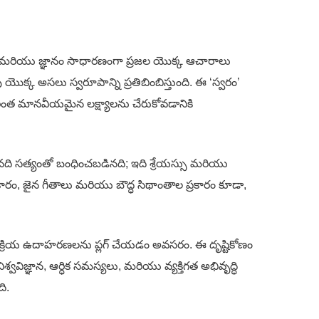
ెలు, మరియు జ్ఞానం సాధారణంగా ప్రజల యొక్క ఆచారాలు
 యొక్క అసలు స్వరూపాన్ని ప్రతిబింబిస్తుంది. ఈ ‘స్వరం’
రింత మానవీయమైన లక్ష్యాలను చేరుకోవడానికి
మైనది సత్యంతో బంధించబడినది; ఇది శ్రేయస్సు మరియు
రం, జైన గీతాలు మరియు బౌద్ధ సిథాంతాల ప్రకారం కూడా,
రక్రియ ఉదాహరణలను ప్లగ్ చేయడం అవసరం. ఈ దృష్టికోణం
విజ్ఞాన, ఆర్ధిక సమస్యలు, మరియు వ్యక్తిగత అభివృద్ధి
ి.