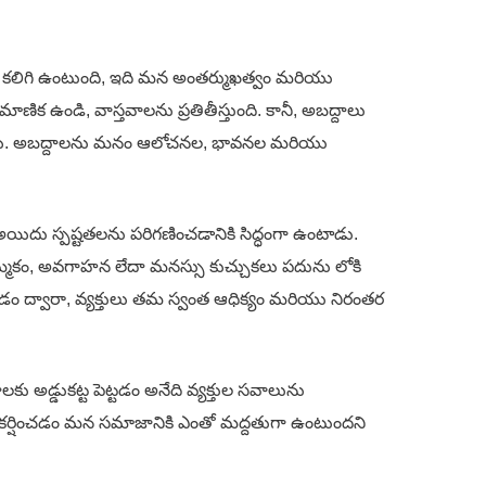
్ని కలిగి ఉంటుంది, ఇది మన అంతర్ముఖత్వం మరియు
ాణిక ఉండి, వాస్తవాలను ప్రతితీస్తుంది. కానీ, అబద్దాలు
ి ఉంటాయి. అబద్దాలను మనం ఆలోచనల, భావనల మరియు
 అయిదు స్పష్టతలను పరిగణించడానికి సిద్ధంగా ఉంటాడు.
నమ్మకం, అవగాహన లేదా మనస్సు కుచ్చుకలు పదును లోకి
డం ద్వారా, వ్యక్తులు తమ స్వంత ఆధిక్యం మరియు నిరంతర
కు అడ్డుకట్ట పెట్టడం అనేది వ్యక్తుల సవాలును
ని ఆకర్షించడం మన సమాజానికి ఎంతో మద్దతుగా ఉంటుందని