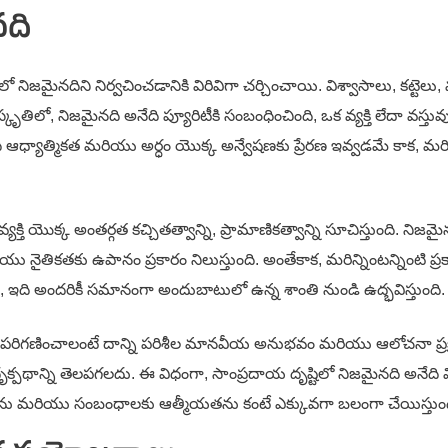
నది
నిజమైనదిని నిర్వచించడానికి విరివిగా చర్చించాయి. విశ్వాసాలు, కట్ట
తిలో, నిజమైనది అనేది ప్యూరిటీకి సంబంధించింది, ఒక వ్యక్తి లేదా వస్తువు
ది ఆధ్యాత్మికత మరియు అర్ధం యొక్క అన్వేషణకు ప్రేరణ ఇవ్వడమే కాక, మ
ి యొక్క అంతర్గత కచ్చితత్వాన్ని, ప్రామాణికత్వాన్ని సూచిస్తుంది. నిజ
ికతకు ఉపానం ప్రకారం నిలుస్తుంది. అంతేకాక, మరిన్నింటన్నింటి ప్రకా
ది, ఇది అందరికీ సమానంగా అందుబాటులో ఉన్న శాంతి నుండి ఉద్భవిస్తుంది.
గా పరిగణించాలంటే దాన్ని పరిశీల మానవీయ అనుభవం మరియు ఆలోచనా ప్
పథాన్ని తెలపగలదు. ఈ విధంగా, సాంప్రదాయ దృష్టిలో నిజమైనది అనేది విశ్వ
 మరియు సంబంధాలకు ఆత్మీయతను కంటే ఎక్కువగా బలంగా చేయిస్తుంద