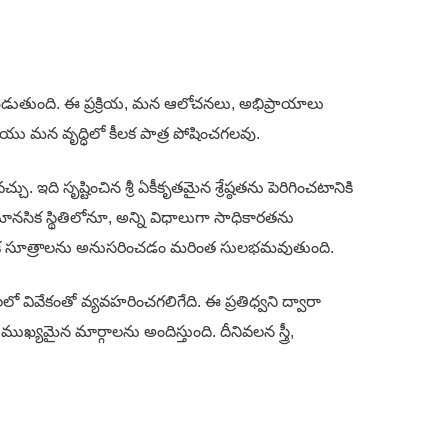
చబడుతుంది. ఈ ప్రక్రియ, మన ఆలోచనలు, అభిప్రాయాలు
ు మన వృద్ధిలో కీలక పాత్ర పోషించగలవు.
ది సృష్టించిన శ్రీ ఏకీకృతమైన శ్రేష్ఠతను పెరిగించటానికి
సిక స్థితిలోనూ, అన్ని విధాలుగా సాధికారతను
ాధమిక సూత్రాలను అనుసరించడం మరింత సులభమవుతుంది.
ో వివేకంతో వ్యవహరించగలిగేది. ఈ ప్రతిధ్వని ద్వారా
 ముఖ్యమైన మార్గాలను అందిస్తుంది. దీనివలన స్త్రీ,