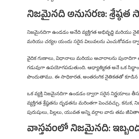
నిజమైనది అనుసరణ: శ్రేష్ఠత
నిజమైనదిగా ఉండడం అనేది వ్యక్తిగత అభివృద్ధి మరియు న
మరియు చర్యల యందు సరైన విలువలను ఎంచుకోవడం ద్వారా మ
వైదిక గుణాలు, విధానాలు మరియు ఆచారాలను పునాదిగా ఉంచుకున
గడువుగా ఉపయోగపడుతుంది. ఆధ్యాత్మికత అనే ఒక సిద్ధాం
పొందుతాము. ఈ సాధికారత, అంతరంగిక నైతికతతో కూడిన న
ఒక వ్యక్తి నిజమైనదిగా ఉండడం ద్వారా సరైన నిర్ణయాలు తీస
వ్యక్తిగత శ్రేష్ఠతను దృఢతను మరింతగా పెంచవచ్చు. కనుక, నిజమై
పురుషులు, పిల్లలు, యువత అన్ని వర్గాల వారు తమ జీవితాల
వాస్తవంలో నిజమైనది: ఇబ్బం