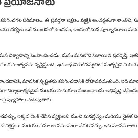
గత ప్రయోజనాలు
ిగించగల పరిమాణం. ఈ ప్రవర్తనా లక్షణం వ్యక్తికి అంతర్గతంగా శాంతిని,
యు చర్యలు ఒకే ముంగిసలో ఉంచడం, ఇందులో మన పూర్వాపరాలు మర
న విశ్వాసాన్ని పెంపొందించడం. మనం మనలోని నిజాయితీ ప్రదర్శిస్తే, ఇతర
ఒక సాంత్వనను సృష్టిస్తుంది, ఇది ఆధునిక జీవనశైలిలో సంతృప్తిని మర
 పొందడానికి, మానసిక స్పష్టతను కలిగించడానికి దోహదపడుతుంది. ఇది
ఎక్కువగా నిర్మాణాత్మకమైన మరియు సానుకూల సంబంధాలను అభివృద్ధి చేసేంద
లపై వ్యూహాలు నడుపుతారు.
ధించవచ్చు, ఇక్కడ లింక్ చేసిన వ్యక్తులకు మంచి మనస్తత్వం మరియు న
ంది, ఇక్కడ వ్యక్తులు మరియు సమాజం సమానంగా చేరుకోవచ్చు. ఇది మానవజా