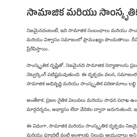
సామాజిక మరియు సాంస్కృతిక
నిజమైనదంటంటే, ఇది సామాజిక సంబంధాలు మరియు సాంస్క
మరియు విశ్వాసం సమాజంలో ప్రాముఖ్యం పొందుతాయి. దీని
ప్రేరేపిస్తాయి.
సాంస్కృతిక దృష్టితో, నిజమైనది సామాజిక నిర్మాణాలను ప
నెట్వర్కింగ్ పటిష్టమవుతుంది. ఈ దృక్పథం వలన, సమాజంలో 
సామాజిక అభివృద్ధి మరియు సాంస్కృతిక పరిణామాలు లబ్ధ
అంతేకాక, ప్రజల నైతిక విలువలు మరియు సాధన పరాఖ ఉంటుం
మార్గదర్శనం, అభ్యాసం లేదా వేదికల ద్వారా జరుగుతుంది.
ఈ విధంగా, సామాజిక మరియు సాంస్కృతిక దృక్పథం నిజమైన
మరియు ప్యూరిటీ వంటి అంశాలకు నిలువు ఆయుధాలు అన