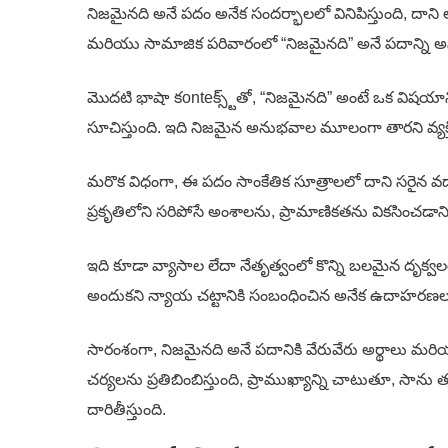
నిజమైనది అనే పదం అనేక సందర్భాలలో వినిపిస్తుంది, దాని
మరియు సామాజిక పరివారంలో “నిజమైనది” అనే పదాన్ని అనే
మొదటి భాషా కonteక్స్ట్‌తో, “నిజమైనది” అంటే ఒక విషయ
సూచిస్తుంది. ఇది నిజమైన అనుభవాల మూలంగా తారని వ్యక్తిగత
మరొక విధంగా, ఈ పదం సాంకేతిక సూత్రాలలో దాని సరైన వడా
ప్రకృతిలోని సరిపోసే అంశాలను, ప్రామాణికతను వికసించడా
ఇది కూడా వ్యాసాల లేదా నేతృత్వంలో కొన్ని బలమైన దృ
అందుకని న్యాయ చట్టానికి సంబంధించిన అనేక ఉదాహరణలలో 
సారంశంగా, నిజమైనది అనే పదానికి వేరువేరు అర్థాలు మర
చర్యలను ప్రతిబింబిస్తుంది, ప్రాముఖ్యాన్ని చాటుతూ, సాన
దారితీస్తుంది.