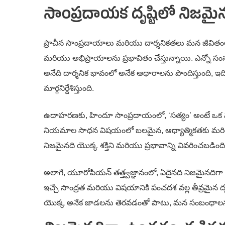
సాంప్రదాయక దృష్టిలో నిజమై
ప్రాచీన సాంప్రదాయాలు మరియు దార్శనికతలు మన జీవితంలో 
మరియు అభిప్రాయాలను ప్రభావితం చేస్తున్నాయి. ఎన్నో సంస్కృ
అనేది దార్శనిక భావంలో అనేక ఆధారాలను పొందిస్తుంది, ఇ
మార్గనిర్దేశిస్తుంది.
ఉదాహరణకు, హిందూ సాంప్రదాయంలో, ‘సత్యం’ అంటే ఒక వ్యక్త
నియమాల సాధన విషయంలో బలమైన, ఆధ్యాత్మికతకు మరియు నైత
నిజమైనది యొక్క శక్తిని మరియు ప్రభావాన్ని వివరించబడిం
అలాగే, యూరోపియన్ తత్త్వజ్ఞానంలో, ఏదైనది నిజమైనది
ఇచ్చే సాంద్రత మరియు విషయానికి పంచదశ వల్ల తీవ్రమైన దృక్
యొక్క అనేక జాడలను తెరవడంతో పాటు, మన సంబంధాలను