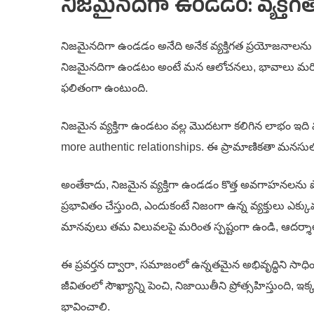
నిజమైనదిగా ఉండడం: వ్యక్తి
నిజమైనదిగా ఉండడం అనేది అనేక వ్యక్తిగత ప్రయోజనాలను కల
నిజమైనదిగా ఉండటం అంటే మన ఆలోచనలు, భావాలు మరి
ఫలితంగా ఉంటుంది.
నిజమైన వ్యక్తిగా ఉండటం వల్ల మొదటగా కలిగిన లాభం ఇది మ
more authentic relationships. ఈ ప్రామాణికతా మనసులో 
అంతేకాదు, నిజమైన వ్యక్తిగా ఉండడం కొత్త అవగాహనలను
ప్రభావితం చేస్తుంది, ఎందుకంటే నిజంగా ఉన్న వ్యక్తులు 
మానవులు తమ విలువలపై మరింత స్పష్టంగా ఉండి, ఆదర్శా
ఈ ప్రవర్తన ద్వారా, సమాజంలో ఉన్నతమైన అభివృద్ధిని సా
జీవితంలో సౌఖ్యాన్ని పెంచి, నిజాయితీని ప్రోత్సహిస్తు
భావించాలి.