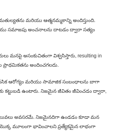
 సమతుల్యతను మరియు ఆత్మనమ్మకాన్ని అందిస్తుంది.
ియు సమాజపు అంచనాలను దాటడం ద్వారా సత్యం
ులు మనపై అసంకుచితంగా విశ్వసిస్తారు, resulting in
ియు ప్రాథమికతను అందించగలదు.
 మానసిక ఆరోగ్యం మరియు సామాజిక సంబంధాలను బాగా
ుకు కట్టుబడి ఉంటారు. నిజమైన జీవితం జీవించడం ద్వారా,
ైతిక విలువలు అవసరమే. నిజమైనదిగా ఉండడం కూడా మన
తి యొక్క మూలంగా భావించాలని ప్రత్యేకమైన లాభంగా