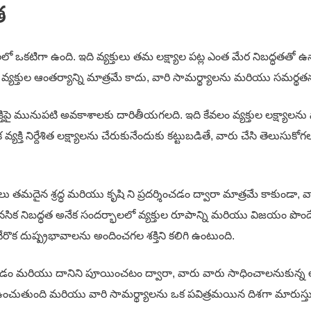
త
ఒకటిగా ఉంది. ఇది వ్యక్తులు తమ లక్ష్యాల పట్ల ఎంత మేర నిబద్ధతతో ఉన్న
వ్యక్తుల ఆంతర్యాన్ని మాత్రమే కాదు, వారి సామర్థ్యాలను మరియు సమర్థతను
తిపై మునుపటి అవకాశాలకు దారితీయగలది. ఇది కేవలం వ్యక్తుల లక్ష్యాలను సాధ
్యక్తి నిర్దేశిత లక్ష్యాలను చేరుకునేందుకు కట్టుబడితే, వారు చేసి తెలు
్తులు తమదైన శ్రద్ధ మరియు కృషి ని ప్రదర్శించడం ద్వారా మాత్రమే కాకుండ
ిక నిబద్ధత అనేక సందర్భాలలో వ్యక్తుల రూపాన్ని మరియు విజయం పొందే శ
రొక దుష్ప్రభావాలను అందించగల శక్తిని కలిగి ఉంటుంది.
ంచడం మరియు దానిని పూయించటం ద్వారా, వారు వారు సాధించాలనుకున్న ల
 ఉంచుతుంది మరియు వారి సామర్థ్యాలను ఒక పవిత్రమయిన దిశగా మారుస్తు