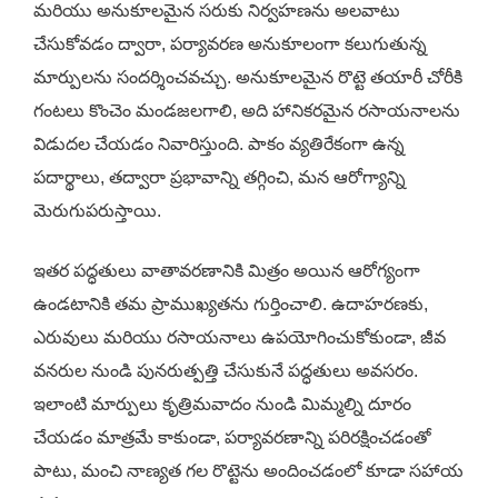
మరియు అనుకూలమైన సరుకు నిర్వహణను అలవాటు
చేసుకోవడం ద్వారా, పర్యావరణ అనుకూలంగా కలుగుతున్న
మార్పులను సందర్శించవచ్చు. అనుకూలమైన రొట్టె తయారీ చోరీకి
గంటలు కొంచెం మండజలగాలి, అది హానికరమైన రసాయనాలను
విడుదల చేయడం నివారిస్తుంది. పాకం వ్యతిరేకంగా ఉన్న
పదార్థాలు, తద్వారా ప్రభావాన్ని తగ్గించి, మన ఆరోగ్యాన్ని
మెరుగుపరుస్తాయి.
ఇతర పద్ధతులు వాతావరణానికి మిత్రం అయిన ఆరోగ్యంగా
ఉండటానికి తమ ప్రాముఖ్యతను గుర్తించాలి. ఉదాహరణకు,
ఎరువులు మరియు రసాయనాలు ఉపయోగించుకోకుండా, జీవ
వనరుల నుండి పునరుత్పత్తి చేసుకునే పద్ధతులు అవసరం.
ఇలాంటి మార్పులు కృత్రిమవాదం నుండి మిమ్మల్ని దూరం
చేయడం మాత్రమే కాకుండా, పర్యావరణాన్ని పరిరక్షించడంతో
పాటు, మంచి నాణ్యత గల రొట్టెను అందించడంలో కూడా సహాయ