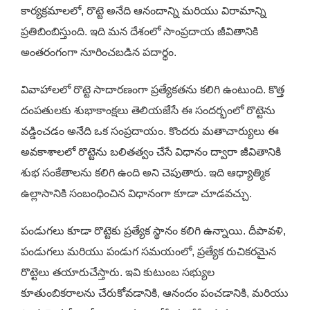
కార్యక్రమాలలో, రొట్టె అనేది ఆనందాన్ని మరియు విరామాన్ని
ప్రతిబింబిస్తుంది. ఇది మన దేశంలో సాంప్రదాయ జీవితానికి
అంతరంగంగా నూరించబడిన పదార్థం.
వివాహాలలో రొట్టె సాదారణంగా ప్రత్యేకతను కలిగి ఉంటుంది. కొత్త
దంపతులకు శుభాకాంక్షలు తెలియజేసే ఈ సందర్భంలో రొట్టెను
వడ్డించడం అనేది ఒక సంప్రదాయం. కొందరు మతాచార్యులు ఈ
అవకాశాలలో రొట్టెను బలితత్వం చేసే విధానం ద్వారా జీవితానికి
శుభ సంకేతాలను కలిగి ఉంది అని చెపుతారు. ఇది ఆధ్యాత్మిక
ఉల్లాసానికి సంబంధించిన విధానంగా కూడా చూడవచ్చు.
పండుగలు కూడా రొట్టెకు ప్రత్యేక స్థానం కలిగి ఉన్నాయి. దీపావళి,
పండుగలు మరియు పండుగ సమయంలో, ప్రత్యేక రుచికరమైన
రొట్టెలు తయారుచేస్తారు. ఇవి కుటుంబ సభ్యుల
కూతుంబికరాలను చేరుకోవడానికి, ఆనందం పంచడానికి, మరియు