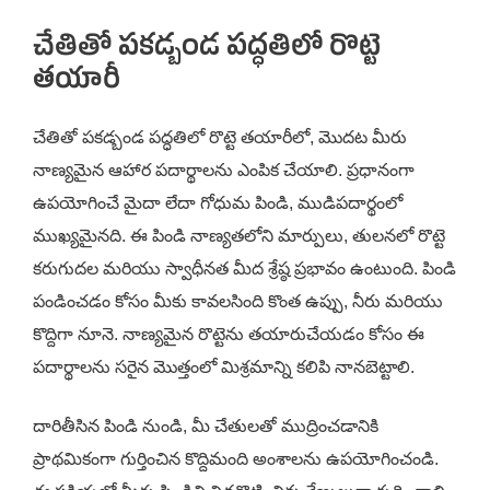
చేతితో పకడ్బండ పద్ధతిలో రొట్టె
తయారీ
చేతితో పకడ్బండ పద్ధతిలో రొట్టె తయారీలో, మొదట మీరు
నాణ్యమైన ఆహార పదార్థాలను ఎంపిక చేయాలి. ప్రధానంగా
ఉపయోగించే మైదా లేదా గోధుమ పిండి, ముడిపదార్థంలో
ముఖ్యమైనది. ఈ పిండి నాణ్యతలోని మార్పులు, తులనలో రొట్టె
కరుగుదల మరియు స్వాధీనత మీద శ్రేష్ఠ ప్రభావం ఉంటుంది. పిండి
పండించడం కోసం మీకు కావలసింది కొంత ఉప్పు, నీరు మరియు
కొద్దిగా నూనె. నాణ్యమైన రొట్టెను తయారుచేయడం కోసం ఈ
పదార్థాలను సరైన మొత్తంలో మిశ్రమాన్ని కలిపి నానబెట్టాలి.
దారితీసిన పిండి నుండి, మీ చేతులతో ముద్రించడానికి
ప్రాథమికంగా గుర్తించిన కొద్దిమంది అంశాలను ఉపయోగించండి.