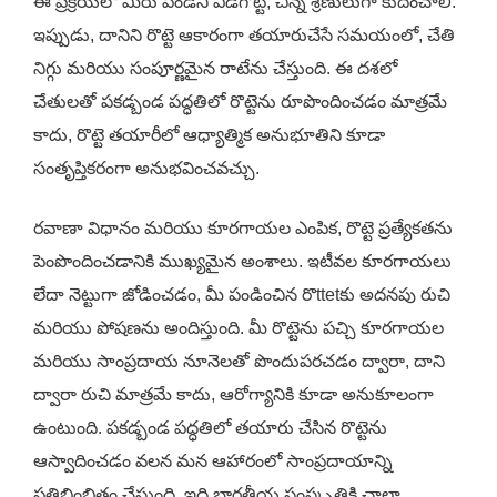
ఈ ప్రక్రియలో మీరు పిండిని విడగొట్టి, చిన్న శ్రేణులుగా కుదించాలి.
ఇప్పుడు, దానిని రొట్టె ఆకారంగా తయారుచేసే సమయంలో, చేతి
నిగ్గు మరియు సంపూర్ణమైన రాటేను చేస్తుంది. ఈ దశలో
చేతులతో పకడ్బండ పద్ధతిలో రొట్టెను రూపొందించడం మాత్రమే
కాదు, రొట్టె తయారీలో ఆధ్యాత్మిక అనుభూతిని కూడా
సంతృప్తికరంగా అనుభవించవచ్చు.
రవాణా విధానం మరియు కూరగాయల ఎంపిక, రొట్టె ప్రత్యేకతను
పెంపొందించడానికి ముఖ్యమైన అంశాలు. ఇటీవల కూరగాయలు
లేదా నెట్టుగా జోడించడం, మీ పండించిన రొttetకు అదనపు రుచి
మరియు పోషణను అందిస్తుంది. మీ రొట్టెను పచ్చి కూరగాయల
మరియు సాంప్రదాయ నూనెలతో పొందుపరచడం ద్వారా, దాని
ద్వారా రుచి మాత్రమే కాదు, ఆరోగ్యానికి కూడా అనుకూలంగా
ఉంటుంది. పకడ్బండ పద్ధతిలో తయారు చేసిన రొట్టెను
ఆస్వాదించడం వలన మన ఆహారంలో సాంప్రదాయాన్ని
ప్రతిబింబితం చేస్తుంది, ఇది భారతీయ సంస్కృతికి చాలా