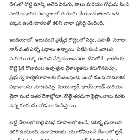
దేశంలో రొట్టె మార్క్ అనేది పెరుగు, పాలు మరియు గోధుమ పిండి
వంటి ఆధారిత పదార్థాలతో తయారు చేయబడుతుంది. ఇది
పక్కన ఉండే కూరలతో కలిసి చాలా ప్రసిద్ధి చెందింది.
ఇండియాలో, అటువంటి ప్రత్యేక రొట్టెలలో సిద్ధు, చపాతీ, పరాటా,
నాన్ వంటి ఎన్నో విధాలు ఉన్నాయి. వీటిని పండించాలని
మరియు గుక్క రంగుని చేర్చడం అవసరం. దీనితోనే, భారతీయ
రొట్టె పైకి రొజువంట ఉత్పత్తుల వైశాల్యతను కనుగొనవచ్చు.
ప్రభుత్వ కార్యకలాపాలకు సంబంధించి, ఎంతో మంది సామాజిక
విధానాలను చూడవచ్చు. మయన్మార్, థాయ్‌లాండ్ మరియు
చైనా వంటి ఇతర దేశాల్లోనూ, రొట్టె తరచుగా పైప్రాంతాలు వరకు
ఉన్న కూరలను తోడుగా పంపిస్తాయి.
అట్టి దేశాలలో రొట్టె వివిధ రూపాలలో ఉండి, విభిన్న ధ్రువాలని
కలిగి ఉంటుంది. ఉదాహరణకు, యూరోపియన్ దేశాలలో బ్రెడ్