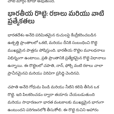
చాటే మార్గం కూడా అవుతుంది.
భారతీయ రొట్టె: రకాలు మరియు వాటి
ప్రత్యేకతలు
భారతదేశం అనేది పరిమితమైన రుచులపై కేంద్రీకరించబడిన
ఉత్పత్తి ప్రాంతాలలో ఒకటి, మరియు దీనికి సంబంధించి రొట్టె
ముఖ్యమైన పాత్రను పోషిస్తుంది. భారతీయ రొట్టెల మూలధనాలు
విభిన్నంగా ఉంటాయి, ప్రతి ప్రాంతానికి ప్రత్యేకమైన రొట్టె విధానాలు
ఉన్నాయి. ఈ రొట్టెలలో చపాతి, నాన్, ఫోక్సి వంటి రకాలు చాలా
ప్రాచీనమైనవి మరియు విరివిగా ప్రసిద్ధి చెందినవి.
చపాతి అనేది గోధుమ పిండి మరియు నీటిని కలిపి తీసిన ఒక
రొట్టె. ఇది పిలకరించడం ద్వారా తయారు చేయబడుతుంది
మరియు సాధారణంగా భారత వంటకాలకు ముఖ్యమైన భాగంగా
ఉంటుందని పరిగణనలోకి తీసుకోాలి. ఈ రొట్టె రుచిని ఆహారం