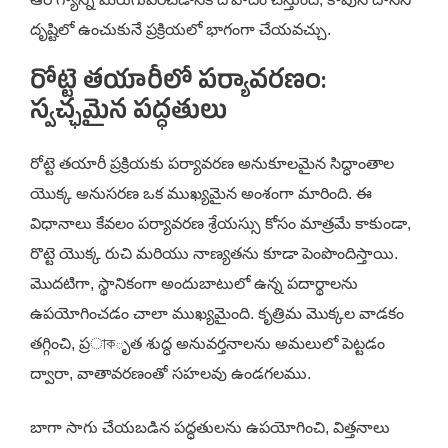
దృష్టిలో ఉంచుకునే ప్రక్రియలో భాగంగా చేయవచ్చు.
రోట్టె తయారీలో పర్యావరణం:
స్వచ్ఛమైన పద్ధతులు
రోట్టె తయారీ ప్రక్రియకు పర్యావరణ అనుకూలమైన సిద్ధాంతాల
యొక్క అనుసరణ ఒక ముఖ్యమైన అంశంగా మారింది. ఈ
విధానాలు కేవలం పర్యావరణ శ్రేయస్సు కోసం మాత్రమే కాకుండా,
రొట్టె యొక్క రుచి మరియు నాణ్యతను కూడా పెంపొందిస్తాయి.
మొదటిగా, స్థానికంగా అందుబాటులో ఉన్న పదార్థాలను
ఉపయోగించడం చాలా ముఖ్యమైంది. కృత్రిమ మొక్కల వాడకం
తగ్గించి, ప్రাকృత శుద్ధ అనువర్తనాలను అమలులో పెట్టడం
ద్వారా, వాతావరణంతో సహలవు ఉండగలము.
బాగా సాగు చేయబడిన పద్ధతులను ఉపయోగించి, విత్తనాలు