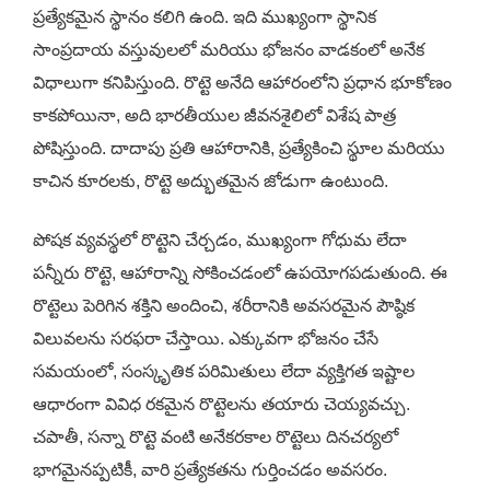
ప్రత్యేకమైన స్థానం కలిగి ఉంది. ఇది ముఖ్యంగా స్థానిక
సాంప్రదాయ వస్తువులలో మరియు భోజనం వాడకంలో అనేక
విధాలుగా కనిపిస్తుంది. రొట్టె అనేది ఆహారంలోని ప్రధాన భూకోణం
కాకపోయినా, అది భారతీయుల జీవనశైలిలో విశేష పాత్ర
పోషిస్తుంది. దాదాపు ప్రతి ఆహారానికి, ప్రత్యేకించి స్థూల మరియు
కాచిన కూరలకు, రొట్టె అద్భుతమైన జోడుగా ఉంటుంది.
పోషక వ్యవస్థలో రొట్టెని చేర్చడం, ముఖ్యంగా గోధుమ లేదా
పన్నీరు రొట్టె, ఆహారాన్ని సోకించడంలో ఉపయోగపడుతుంది. ఈ
రొట్టెలు పెరిగిన శక్తిని అందించి, శరీరానికి అవసరమైన పౌష్ఠిక
విలువలను సరఫరా చేస్తాయి. ఎక్కువగా భోజనం చేసే
సమయంలో, సంస్కృతిక పరిమితులు లేదా వ్యక్తిగత ఇష్టాల
ఆధారంగా వివిధ రకమైన రొట్టెలను తయారు చెయ్యవచ్చు.
చపాతీ, సన్నా రొట్టె వంటి అనేకరకాల రొట్టెలు దినచర్యలో
భాగమైనప్పటికీ, వారి ప్రత్యేకతను గుర్తించడం అవసరం.