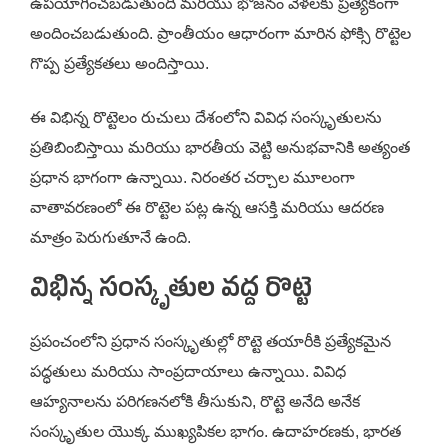
ఉపయోగించబడుతుంది మరియు భోజనం వేళలకు ప్రత్యేకంగా
అందించబడుతుంది. ప్రాంతీయం ఆధారంగా మారిన ఫోక్సి రొట్టెల
గొప్ప ప్రత్యేకతలు అందిస్తాయి.
ఈ విభిన్న రొట్టెలం రుచులు దేశంలోని వివిధ సంస్కృతులను
ప్రతిబింబిస్తాయి మరియు భారతీయ వెట్టి అనుభవానికి అత్యంత
ప్రధాన భాగంగా ఉన్నాయి. నిరంతర చర్చాల మూలంగా
వాతావరణంలో ఈ రొట్టెల పట్ల ఉన్న ఆసక్తి మరియు ఆదరణ
మాత్రం పెరుగుతూనే ఉంది.
విభిన్న సంస్కృతుల వద్ద రొట్టె
ప్రపంచంలోని ప్రధాన సంస్కృతుల్లో రొట్టె తయారీకి ప్రత్యేకమైన
పద్ధతులు మరియు సాంప్రదాయాలు ఉన్నాయి. వివిధ
ఆహ్యనాలను పరిగణనలోకి తీసుకుని, రొట్టె అనేది అనేక
సంస్కృతుల యొక్క ముఖ్యపికల భాగం. ఉదాహరణకు, భారత