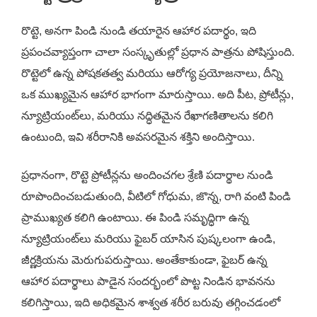
రొట్టె, అనగా పిండి నుండి తయారైన ఆహార పదార్థం, ఇది
ప్రపంచవ్యాప్తంగా చాలా సంస్కృతుల్లో ప్రధాన పాత్రను పోషిస్తుంది.
రొట్టెలో ఉన్న పోషకతత్వ మరియు ఆరోగ్య ప్రయోజనాలు, దీన్ని
ఒక ముఖ్యమైన ఆహార భాగంగా మారుస్తాయి. అది పీట, ప్రోటీన్లు,
న్యూట్రియంట్‌లు, మరియు నద్ధితమైన రేఖాగణితాలను కలిగి
ఉంటుంది, ఇవి శరీరానికి అవసరమైన శక్తిని అందిస్తాయి.
ప్రధానంగా, రొట్టె ప్రోటీన్లను అందించగల శ్రేణి పదార్థాల నుండి
రూపొందించబడుతుంది, వీటిలో గోధుమ, జొన్న, రాగి వంటి పిండి
ప్రాముఖ్యత కలిగి ఉంటాయి. ఈ పిండి సమృద్ధిగా ఉన్న
న్యూట్రియంట్‌లు మరియు ఫైబర్ యాసిన పుష్కలంగా ఉండి,
జీర్ణక్రియను మెరుగుపరుస్తాయి. అంతేకాకుండా, ఫైబర్ ఉన్న
ఆహార పదార్థాలు పాడైన సందర్భంలో పొట్ట నిండిన భావనను
కలిగిస్తాయి, ఇది అధికమైన శాశ్వత శరీర బరువు తగ్గించడంలో