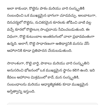
అలా కాకుండా, రొట్టెను పాకం మరియు వారి సంస్కృతికి
సంబంధించి ఒక ముఖ్యమైన భాగంగా చూడవచ్చు. అలవాటుగా,
దినచర్యలో రొట్టెను, రుచికరమైన కూరలకు జోడించి వాటి వల్ల
వచ్చే కూరలో రొట్టెның సాంప్రదాయ సేవించబడుతుంది. ఈ
విధంగా, రొట్టె కుటుంబాల అంతరంగంలో చాలా ప్రభావవంతంగా
ఉన్నది. అలాగే, రొట్టె సాధారణంగా ఆతిథ్యానికి మనసు వేసే
ఆహారానికి కూడా ప్రతిపాదన చేయబడుతుంది.
సారాంశంగా, రొట్టె వార్టి, పాకాలు మరియు వారి సంస్కృతిని
అనుసరించి భోజనంలో ఒక ముఖ్యమైన స్థానం కలిగి ఉంది. ఇది
కేవలం ఆహారాల మిశ్రమంలో కాదే, మన సంస్కృతికి,
సంబంధాలను మరియు ఆధ్యాత్మికతకు కూడా ముఖ్యమైన
అస్తిత్వాన్ని ఇస్తుంది.