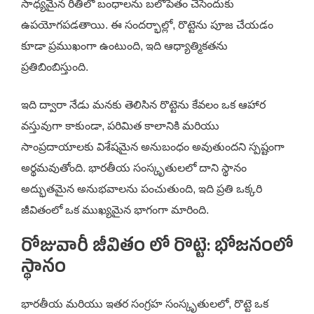
సాధ్యమైన రీతిలో బంధాలను బలోపేతం చేసేందుకు
ఉపయోగపడతాయి. ఈ సందర్భాల్లో, రొట్టెను పూజ చేయడం
కూడా ప్రముఖంగా ఉంటుంది, ఇది ఆధ్యాత్మికతను
ప్రతిబింబిస్తుంది.
ఇది ద్వారా నేడు మనకు తెలిసిన రొట్టెను కేవలం ఒక ఆహార
వస్తువుగా కాకుండా, పరిమిత కాలానికి మరియు
సాంప్రదాయాలకు విశేషమైన అనుబంధం అవుతుందని స్పష్టంగా
అర్థమవుతోంది. భారతీయ సంస్కృతులలో దాని స్థానం
అద్భుతమైన అనుభవాలను పంచుతుంది, ఇది ప్రతి ఒక్కరి
జీవితంలో ఒక ముఖ్యమైన భాగంగా మారింది.
రోజువారీ జీవితం లో రొట్టె: భోజనంలో
స్థానం
భారతీయ మరియు ఇతర సంగ్రహ సంస్కృతులలో, రొట్టె ఒక