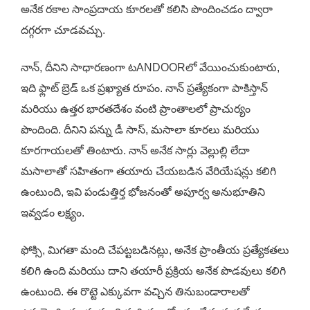
అనేక రకాల సాంప్రదాయ కూరలతో కలిసి పొందించడం ద్వారా
దగ్గరగా చూడవచ్చు.
నాన్, దీనిని సాధారణంగా టANDOORలో వేయించుకుంటారు,
ఇది ఫ్లాట్ బ్రెడ్ ఒక ప్రఖ్యాత రూపం. నాన్ ప్రత్యేకంగా పాకిస్తాన్
మరియు ఉత్తర భారతదేశం వంటి ప్రాంతాలలో ప్రాచుర్యం
పొందింది. దీనిని పన్ను డీ సాస్, మసాలా కూరలు మరియు
కూరగాయలతో తింటారు. నాన్ అనేక సార్లు వెల్లుల్లి లేదా
మసాలాతో సహితంగా తయారు చేయబడిన వేరియేషన్లు కలిగి
ఉంటుంది, ఇవి పండుత్తిర్త భోజనంతో అపూర్వ అనుభూతిని
ఇవ్వడం లక్ష్యం.
ఫోక్సి, మిగతా మంది చేపట్టబడినట్లు, అనేక ప్రాంతీయ ప్రత్యేకతలు
కలిగి ఉంది మరియు దాని తయారీ ప్రక్రియ అనేక పొడవులు కలిగి
ఉంటుంది. ఈ రొట్టె ఎక్కువగా వచ్చిన తినుబండారాలతో