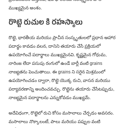
ముఖ్యమైన అంశం.
రొట్టె రుచుల కి రహస్యాలు
రొట్టె, భారతీయ మరియు ప్రాచీన సంస్కృతులలో ప్రధాన ఆహార
పదార్థం కావడం వలన, దానిని తయారు చేసే ప్రక్రియలో
ఉపయోగించే పదార్థాలు ముఖ్యమైనవి. కృష్ణమైన గోధుమ,
నారింజ లేదా పసుపు రంగులో ఉండే బార్లీ వంటి grains
నాణ్యతను పెంచుతాయి. ఈ grains ని సరైన మిశ్రమంలో
ఉపయోగించడం ద్వారా, రొట్టె యొక్క రుచి, వాసన మరియు
పర్యావరణాన్ని అందించవచ్చు. రొట్టెను తయారు చేసేటప్పుడు,
నాణ్యమైన పదార్థాలను ఎన్నుకోవడం ముఖ్యమే.
అదేవిధంగా, రొట్టెలో రుచి కోసం మసాలాలు చేర్చడం అవసరం.
మసాలాలు నొక్కాలంటే, పాలు మరియు పప్పుల వంటి