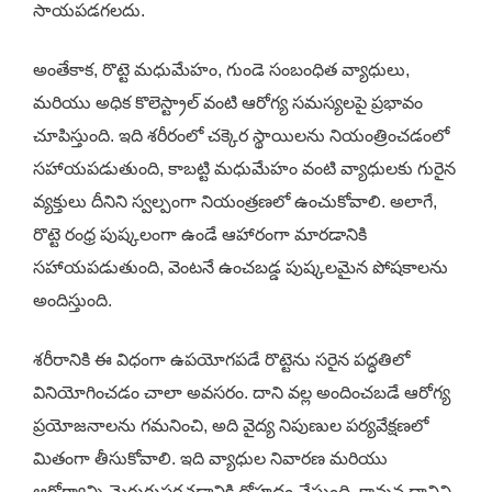
సాయపడగలదు.
అంతేకాక, రొట్టె మధుమేహం, గుండె సంబంధిత వ్యాధులు,
మరియు అధిక కొలెస్ట్రాల్ వంటి ఆరోగ్య సమస్యలపై ప్రభావం
చూపిస్తుంది. ఇది శరీరంలో చక్కెర స్థాయిలను నియంత్రించడంలో
సహాయపడుతుంది, కాబట్టి మధుమేహం వంటి వ్యాధులకు గురైన
వ్యక్తులు దీనిని స్వల్పంగా నియంత్రణలో ఉంచుకోవాలి. అలాగే,
రొట్టె రంధ్ర పుష్కలంగా ఉండే ఆహారంగా మారడానికి
సహాయపడుతుంది, వెంటనే ఉంచబడ్డ పుష్కలమైన పోషకాలను
అందిస్తుంది.
శరీరానికి ఈ విధంగా ఉపయోగపడే రొట్టెను సరైన పద్ధతిలో
వినియోగించడం చాలా అవసరం. దాని వల్ల అందించబడే ఆరోగ్య
ప్రయోజనాలను గమనించి, అది వైద్య నిపుణుల పర్యవేక్షణలో
మితంగా తీసుకోవాలి. ఇది వ్యాధుల నివారణ మరియు
ఆరోగ్యాన్ని మెరుగుపరచడానికి దోహదం చేస్తుంది, కావున దానిని