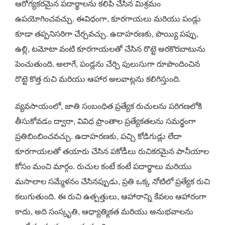
ఆరోగ్యకరమైన పదార్థాలను కలిపి చేసిన మిశ్రమం
ఉపయోగించవచ్చు. ఈవిధంగా, కూరగాయలు మరియు పండ్లు
కూడా తప్పనిసరిగా చేర్చవచ్చు. ఉదాహరణకు, పొయ్యి పప్పు,
ఉల్లి, టమోటా వంటి కూరగాయలతో చేసిన రొట్టె అరకొరబాటును
పెంచుతుంది. అలాగే, పండ్లను చేర్చి పులుసుగా రూపొందించిన
రొట్టె కొత్త రుచి మరియు ఆహార అలవాట్లను కలిగిస్తుంది.
వ్యవసాయంలో, జాతి సంబంధిత ప్రత్యేక రుచులను పరిగణలోకి
తీసుకోవడం ద్వారా, వివిధ ప్రాంతాల ప్రత్యేకతలను సమర్థంగా
ప్రతిబింబించవచ్చు. ఉదాహరణకు, పచ్చి కోడిగుడ్లు లేదా
కూరగాయలతో తయారు చేసిన పకోడీలు రుచికరమైన పానీయాల
కోసం మంచి మార్గం. రుచుల కంటే కంటే పదార్థాలు మరియు
మసాలాల సమ్మేళనం చేసినప్పుడు, ప్రతి ఒక్క నోటిలో ప్రత్యేక రుచి
కలుగుతుంది. ఈ రుచి ఉత్పత్తులు, ఆహారాన్ని కేవలం ఆహారంగా
కాదు, అది సంస్కృతి, ఆధ్యాత్మికత మరియు అనుభవాలను