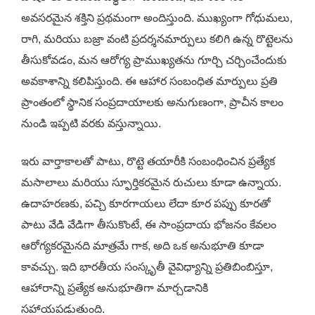
అవసరమైన శక్తిని ప్రథమంగా అందిస్తుంది. ముఖ్యంగా గోధుమలు,
రాగి, మరియు బజ్రా వంటి ప్రదర్శనమార్పులు కలిగి ఉన్న రొట్టెలను
తీసుకోవడం, మన ఆరోగ్య ప్రాముఖ్యతను గూర్చి చర్చించేందుకు
అవకాశాన్ని కలిపిస్తుంది. ఈ ఆహార సంబంధిత మార్పులు ప్రతి
ప్రాంతంలో స్థానిక సంప్రదాయాలకు అనుగుణంగా, ప్రాచీన కాలం
నుండి ఇప్పటి వరకు వస్తున్నాయి.
ఇరు వార్తాకాలతో పాటు, రొట్టె తయారీకి సంబంధించిన ప్రత్యేక
మసాలాలు మరియు స్ఫూర్తికరమైన రుచులు కూడా ఉన్నాయ.
ఉదాహరణకు, పచ్చి కూరగాయలు లేదా కూర పప్పు కూరతో
పాటు వేడి వేడిగా తీసుకొంటే, ఈ సాంప్రదాయ భోజనం కేవలం
ఆరోగ్యకరమైనది మాత్రమే గాక, అది ఒక అనుభూతి కూడా
కావచ్చు. ఇది భారతీయ సంస్కృతీ వైవిధ్యాన్ని ప్రతిబింబిస్తూ,
ఆహారాన్ని ప్రత్యేక అనుభూతిగా మార్చడానికి
సహాయపడుతుంది.