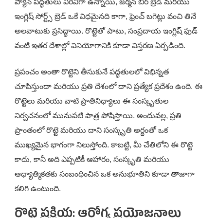
ప్యాన్ పద్ధతులు విరివిగా ఉన్నాయి, జర్మన్ బీర్ బ్రెడ్ మరియు
ఇంగ్లిష్ సోర్ట్స్ బ్రెడ్ ఒకే విధమైనది కాగా, ఫ్రెంచ్ బగెట్లు వంచి తినే
అలవాటుకు ప్రసిద్ధాయి. రొట్టెతో పాటు, సంప్రదాయ ఇంగ్లిష్ ఫుడ్
వంటి ఇతర దేశాల్లో వినియోగానికి కూడా విస్తరణ ఏర్పడింది.
ప్రపంచం అంతా రొట్టెని తీసుకునే పద్ధతులలో విభిన్నత
చూపిస్తుందా మరియు ప్రతి దేశంలో దాని ప్రత్యేక ప్రదేశం ఉంది. ఈ
రొట్టెలు మరియు వాటి ప్రాతినిధ్యాలు ఈ సంస్కృతుల
నిర్వచనంలో మునుపటి పాత్ర పోషిస్తాయి. అందువల్ల, ప్రతి
ప్రాంతంలో రొట్టె మరియు దాని సంస్కృతి అర్థంతో ఒక
ముఖ్యమైన భాగంగా నిలుస్తోంది. కాబట్టి, మీ చేతిలోని ఈ రొట్టె
కాదు, కానీ అది ఎప్పటికీ ఆహారం, సంస్కృతి మరియు
ఆధ్యాత్మికతకు సంబంధించిన ఒక అనుభూతిని కూడా తాజాగా
కలిగి ఉంటుంది.
రొట్టె ప్రక్రియ: ఆరోగ్య ప్రయోజనాలు