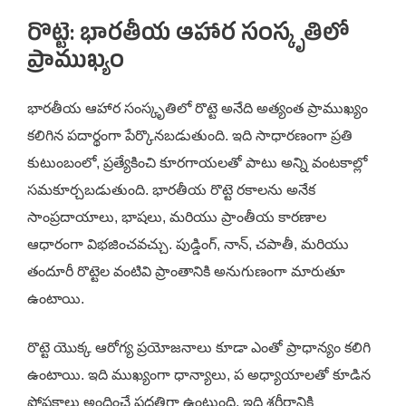
రొట్టె: భారతీయ ఆహార సంస్కృతిలో
ప్రాముఖ్యం
భారతీయ ఆహార సంస్కృతిలో రొట్టె అనేది అత్యంత ప్రాముఖ్యం
కలిగిన పదార్థంగా పేర్కొనబడుతుంది. ఇది సాధారణంగా ప్రతి
కుటుంబంలో, ప్రత్యేకించి కూరగాయలతో పాటు అన్ని వంటకాల్లో
సమకూర్చబడుతుంది. భారతీయ రొట్టె రకాలను అనేక
సాంప్రదాయాలు, భాషలు, మరియు ప్రాంతీయ కారణాల
ఆధారంగా విభజించవచ్చు. పుడ్డింగ్, నాన్, చపాతీ, మరియు
తందూరీ రొట్టెల వంటివి ప్రాంతానికి అనుగుణంగా మారుతూ
ఉంటాయి.
రొట్టె యొక్క ఆరోగ్య ప్రయోజనాలు కూడా ఎంతో ప్రాధాన్యం కలిగి
ఉంటాయి. ఇది ముఖ్యంగా ధాన్యాలు, ప అధ్యాయాలతో కూడిన
పోషకాలు అందించే పధ్ధతిగా ఉంటుంది, ఇది శరీరానికి