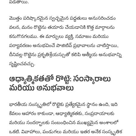
పడతాయి.
మొత్తం పరిష్కారమైన స్వచ్ఛమైన పద్ధతులు అనుసరించడం
వలన, మనం రొట్టెను తయారు చేయడానికి కొత్త మార్గాలను
కనుగొనగలము. ఈ మార్పులు వ్యక్తి, సమాజం మరియు
పర్యావరణం అనుభవించే పాజిటివ్ ప్రభావాలను చాటిస్తాయి,
దీనివల్ల రొట్టెను ప్రకృతిశ్రేయస్సుతో కలిపి ఆత్మీయ అనుభవాన్ని
సృష్టించవచ్చు.
ఆధ్యాత్మికతతో రొట్టె: సంస్కారాలు
మరియు అనుభవాలు
భారతీయ సంస్కృతిలో రొట్టెకు ప్రత్యేకమైన స్థానం ఉంది, ఇది
కేవలం ఆహారం కాకుండా, ఆధ్యాత్మికతకు, సంప్రదాయాలకు
మరియు సందర్భాలకు సంబంధించిన ముఖ్యమైన అంశాలలో
ఒకటి. వివాహాలు, పండుగలు మరియు ఇతర అనేక సంస్కృతిక