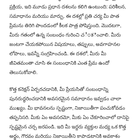
ప్రక్రియ, ఇది మూడు ప్రధాన దశలను కలిగి ఉంటుంది: పరిశీలన,
సమాధానం మరియు మార్పు. ఈ దశల్లో ప్రతి చర్య మీ పాత
ప్రేమను తిరిగి పొందడంలో కీలక పాత్ర పోషిస్తుంది. మొదటగా,
మీరు గతంలో ఉన్న సంబంధం గురించి చಿಂತించాలి. మీరు
జంటగా చేయకపోయిన విషయాలు, తప్పులు, అవగాహనల
లోపాలు, ఇవన్నీ సంగ్రహించండి. ఈ దశలో, మీరు మీ
జీవితమంతా చూసి ఈ సంబంధానికి ఎంత ప్రేమ ఉందో
తెలుసుకోవాలి.
కొత్త కనెక్షన్ ఏర్పరచడానికి, మీ ప్రేయసితో సంబంధాన్ని
పునరుద్ధరించడానికి అవసరమైన సమాధానం ఇవ్వడం చాలా
ముఖ్యం. మీ భావనలను స్పష్టంగా, నిజాయితీగా పంచుకోవడం
తప్పనిసరి. మీకు ఏం అవసరమో, మీకు ఏం చేకూరించాలో దానిపై
స్పష్టమైన చర్చ జరపండి. ఇది మీ ఇద్దరు వ్యక్తుల మధ్య ఒక కొత్త
అర్థం, గౌరవం మరియు నిజాయితీని కాపాడటానికి అవకాశం