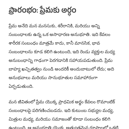
ప్రారంభం: ప్రేమకు అర్ధం
ప్రేమ అనేది మన మనసుకు, శరీరానికి, మరియు అన్ని
సంబంధాలకు ఉన్న ఒక అసాధారణ అనుభూతి. ఇది కేవలం
శారీరక సంబంధం మాత్రమే కాదు, కానీ మానసిక, భావ
సంబంధాలను కూడ కలిగి ఉంటుంది, ఇది రెండు వ్యక్తుల మధ్య
అనుబంధాన్ని గాఢంగా పెరగడానికి సహాయపడుతుంది. ప్రేమ
బాహ్య ఖచ్చితత్వం నుండి అందరికీ అందుబాటులో లేదు; అది
అనుభవాలు మరియు సానుభూతుల సమాహారంగా
ఏర్పడుతుంది.
మన జీవితంలో ప్రేమ యొక్క ప్రాధమిక అర్థం కేవలం రొమాంటిక్
సంబంధాలపై పరిగణించబడదు. ఇది కుటుంబ సభ్యుల మధ్య,
మిత్రుల మధ్య, మరియు సమాజంతో కూడా సంబంధం కలిగి
ఉంటుంది. ఆ అనుభూతి యొక్క అత్యుత్తమైన రూపాలలో ఒకటి