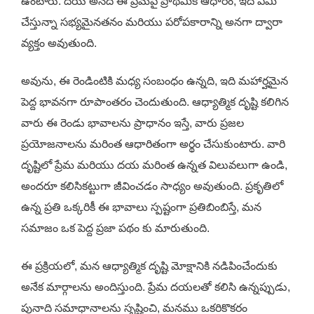
ఉంటారు. దయ అనేది ఈ ప్రేమపై ప్రాథమిక ఆధారం; ఇది ఏమి
చేస్తున్నా సభ్యమైనతనం మరియు పరోపకారాన్ని అనగా ద్వారా
వ్యక్తం అవుతుంది.
అవును, ఈ రెండింటికి మధ్య సంబంధం ఉన్నది, ఇది మహార్హమైన
పెద్ద భావనగా రూపాంతరం చెందుతుంది. ఆధ్యాత్మిక దృష్టి కలిగిన
వారు ఈ రెండు భావాలను ప్రాధానం ఇస్తే, వారు ప్రజల
ప్రయోజనాలను మరింత ఆధారితంగా అర్థం చేసుకుంటారు. వారి
దృష్టిలో ప్రేమ మరియు దయ మరింత ఉన్నత విలువలుగా ఉండి,
అందరూ కలిసికట్టుగా జీవించడం సాధ్యం అవుతుంది. ప్రకృతిలో
ఉన్న ప్రతి ఒక్కరికీ ఈ భావాలు స్పష్టంగా ప్రతిబింబిస్తే, మన
సమాజం ఒక పెద్ద ప్రజా పథం కు మారుతుంది.
ఈ ప్రక్రియలో, మన ఆధ్యాత్మిక దృష్టి మోక్షానికి నడిపించేందుకు
అనేక మార్గాలను అందిస్తుంది. ప్రేమ దయలతో కలిసి ఉన్నప్పుడు,
పునాది సమాధానాలను సృష్టించి, మనము ఒకరికొకరం