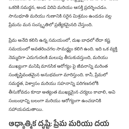
ఒకరికి సమర్థన, అండ విరివి మరియు ఆసక్తి ప్రదర్శించడం.
సానుభూతి మరియు గుణానికి సరైన మిశ్రమం ఉండడం వల్ల
ప్రేమను మన సంస్కృతిలో ప్రత్యేకమైనది చేస్తుంది.
ప్రేమ అనేది కలిసి ఉన్న సమయంలో, దుఖ బాధలో లేదా కష్ట
సమయంలో అవతరించగల సామర్థ్యం కలిగి ఉంది. ఇది ఒక వ్యక్తి
నెమ్మదిగా ఎదుగుదలకి మలుపు తీసుకువస్తుంది, మరియు
ముఖ్యంగా మనిషి మానసిక ఆరోగ్యం పై జీవనాన్ని మరింత
సంతృప్తివంతమైన అనుభవంగా మారిస్తుంది. కానీ, ప్రేమలో
సమర్థత, విశ్వాసం మరియు సహనాన్ని పరిగణనలోకి
తీసుకోవడం కూడా అత్యంత ముఖ్యమైన చర్యలు కావాలి, అవి
సంబంధాన్ని బలంగా మరియు ఆరోగ్యంగా ఉంచడానికి
సహాయపడుతాయి.
ఆధ్యాత్మిక దృష్టి: ప్రేమ మరియు దయ