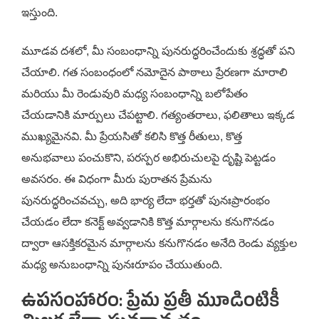
ఇస్తుంది.
మూడవ దశలో, మీ సంబంధాన్ని పునరుద్ధరించేందుకు శ్రద్ధతో పని
చేయాలి. గత సంబంధంలో నమోదైన పాఠాలు ప్రేరణగా మారాలి
మరియు మీ రెండువురి మధ్య సంబంధాన్ని బలోపేతం
చేయడానికి మార్పులు చేపట్టాలి. గత్యంతరాలు, ఫలితాలు ఇక్కడ
ముఖ్యమైనవి. మీ ప్రేయసితో కలిసి కొత్త రీతులు, కొత్త
అనుభవాలు పంచుకొని, పరస్పర అభిరుచులపై దృష్టి పెట్టడం
అవసరం. ఈ విధంగా మీరు పురాతన ప్రేమను
పునరుద్ధరించవచ్చు, అది భార్య లేదా భర్తతో పునఃప్రారంభం
చేయడం లేదా కనెక్ట్ అవ్వడానికి కొత్త మార్గాలను కనుగొనడం
ద్వారా ఆసక్తికరమైన మార్గాలను కనుగొనడం అనేది రెండు వ్యక్తుల
మధ్య అనుబంధాన్ని పునఃరూపం చేయుతుంది.
ఉపసంహారం: ప్రేమ ప్రతీ మూడింటికీ