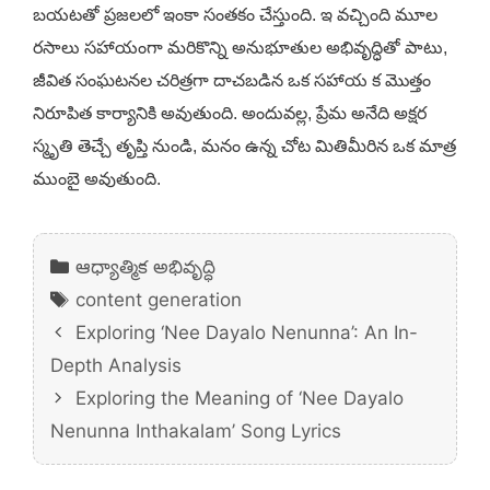
బయటతో ప్రజలలో ఇంకా సంతకం చేస్తుంది. ఇ వచ్చింది మూల
రసాలు సహాయంగా మరికొన్ని అనుభూతుల అభివృద్ధితో పాటు,
జీవిత సంఘటనల చరిత్రగా దాచబడిన ఒక సహాయ క మొత్తం
నిరూపిత కార్యానికి అవుతుంది. అందువల్ల, ప్రేమ అనేది అక్షర
స్మృతి తెచ్చే తృప్తి నుండి, మనం ఉన్న చోట మితిమీరిన ఒక మాత్ర
ముంబై అవుతుంది.
Categories
ఆధ్యాత్మిక అభివృద్ధి
Tags
content generation
Exploring ‘Nee Dayalo Nenunna’: An In-
Depth Analysis
Exploring the Meaning of ‘Nee Dayalo
Nenunna Inthakalam’ Song Lyrics