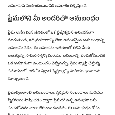
అవగాహన పెంపొందించడానికి అవకాశం కల్పిస్తుంది.
ప్రేమలోని మీ అందరితో అనుబంధం
ప్రేమ అనేది మన జీవితంలో ఒక ప్రత్యేకమైన అనుభవంగా
మారుతుంది, ఇది ప్రయాణాన్ని లేదా అనంతమైన అనుబంధాన్ని
అనుభవించడం. ఈ అనుభవం ఇతరులతో కలిసి మీకు
అందిస్తున్న సామరస్యాన్ని మరియు ఆనందాన్ని పంచుకోవడానికి
ఒక అవకాశంగా ఉంటుందని చెప్పవచ్చు. ప్రేమ వ్యాప్తి చేస్తున్న
సమయంలో, అది మీ స్వంత వ్యక్తిత్వాన్ని మరియు భావాలను
మార్చుతుంది.
ప్రభుత్వంలాంటి అనుబంధాలు, స్థిరమైన సంబంధాలు మరియు
స్నేహాలను పోషించడం ద్వారా ప్రేమలో ఉన్న అనుభవాలను
పంచుకోవడం చాలా లేకుండా ఉండదు. ఈ అనుభంధం కోసం