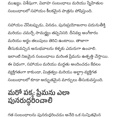
ముఖ్యం. విశేషంగా, వివాహ సంబంధాలు మరియు స్నేహితుల
సంబంధాలలో సహాయం కీలకమైన పాత్రను పోషిస్తుంది.
సహాయం చేసేటప్పుడు, వినడం, పునఃప్రయోజనాల పదునుతీక్తి
మరియు చమర్చే సామర్థ్యం తప్పనిసరి. దీనివల్ల అంగీకారం
మరియు అర్థం తలుపులు తెరిచి ఉంటాయి. తాజాగా
తీసుకువచ్చిన అనుభవాలను కళ్ళకు ఎదురుగా ఉంచాలి.
ఇలాంటి నిజమైన సంబంధాలు మరింత ప్రేమను ఉత్పత్తి చేస్తాయి.
ఈ విధంగా, సహాయం మరియు మద్దతు అందించడం కేవలం
వ్యక్తిగతంగా కాకుండా, మిత్రత్వం మరియు అల్ట్రా-వ్యక్తిగత
సంబంధాలలో కూడా అద్భుతమైన మార్పులు తీసుకువస్తుంది.
మరో పక్క: ప్రేమను ఎలా
పునరుద్ధరించాలి
గత సంబంధాలను పునరుద్ధరించడం అనేది ఒక సున్నితమైన