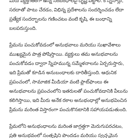
మీరు వ్యక్తిగతంగా ఉన్న సంబంధాలపై దృష్టి పెట్టాలి. కొన్నిసార్లు,
సరదాతో పాటు చేరడం, విభిన్న ప్రదేశాలను సందర్శించడం లేదా
ప్రత్యేక సందర్భాలను గణించటం వంటి కృషి, ఈ బంధాన్ని
బలపరుస్తుంది.
ప్రేమను పంచుకోవడంలో అనుభవాలు మరియు సుఖావేశాలు
ముఖ్యమైన పాత్ర పోషిస్తాయి. వ్యక్తులు తమ అనుభవాలను
పంచుకోవడం ద్వారా స్నేహమున్న సమ్మేళనాలను ఏర్పరుస్తారు,
ఇది ప్రేమతో కూడిన అనుబంధాలకు దారితీస్తుంది. ఆధునిక
ప్రపంచంలో, సామాజిక మీడియా వంటి ప్లాట్‌ఫాంలు ఈ
అనుభవాలను ప్రపంచంలోని ఇతరులతో పంచుకోవడానికి వీలును
కలిగిస్తాయి, ఇది మీరు అనేక రకాల అనుభంధాల్లో అనుభవించిన
ప్రేమను మరింత విస్తారంగా పంచుకొనటానికి సహాయపడుతుంది.
ప్రేమలోని అనుభంధాలను మరింత జాగ్రత్తగా మెరుగుపరచటం,
ప్రతి అనుభవంలో సంతృప్తిని పొందడం మరియు స్వచ్చమైన