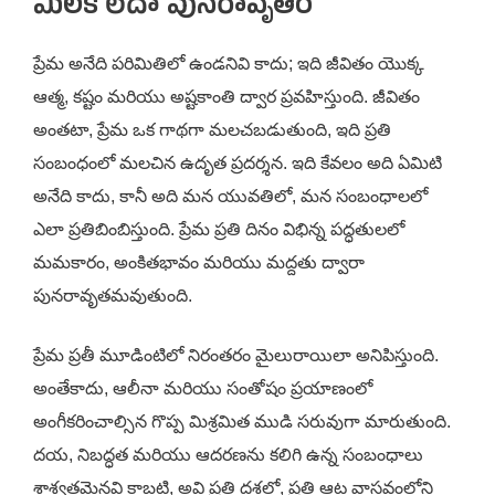
మిలక లేదా పునరావృతం
ప్రేమ అనేది పరిమితిలో ఉండనివి కాదు; ఇది జీవితం యొక్క
ఆత్మ, కష్టం మరియు అష్టకాంతి ద్వార ప్రవహిస్తుంది. జీవితం
అంతటా, ప్రేమ ఒక గాథగా మలచబడుతుంది, ఇది ప్రతి
సంబంధంలో మలచిన ఉదృత ప్రదర్శన. ఇది కేవలం అది ఏమిటి
అనేది కాదు, కానీ అది మన యువతిలో, మన సంబంధాలలో
ఎలా ప్రతిబింబిస్తుంది. ప్రేమ ప్రతి దినం విభిన్న పద్ధతులలో
మమకారం, అంకితభావం మరియు మద్దతు ద్వారా
పునరావృతమవుతుంది.
ప్రేమ ప్రతీ మూడింటిలో నిరంతరం మైలురాయిలా అనిపిస్తుంది.
అంతేకాదు, ఆలీనా మరియు సంతోషం ప్రయాణంలో
అంగీకరించాల్సిన గొప్ప మిశ్రమిత ముడి సరువుగా మారుతుంది.
దయ, నిబద్ధత మరియు ఆదరణను కలిగి ఉన్న సంబంధాలు
శాశ్వతమైనవి కాబట్టి, అవి ప్రతి దశలో, ప్రతి ఆట వాస్తవంలోని