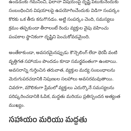
ఉండడంకు గమనించి, ఫలానా విషయంపై దృష్టి పెటుకునేందుకు
సంబంధించిన విషయాలపై ఉపయోగించేందుకు విడిగా సంపర్కం
కొరకు ఒక తీరు కనుగొనడం. అట్టి సంపర్కం చెంది, సమస్యలు
క్రమం తప్పకుండా తీరాలంటే రెండు వ్యక్తుల వైపు వహించు
పంపకాల స్థానికంగా దృష్టిని పెంచుకోవడమైంది.
అంతేకాకుండా, అవసరమైనప్పుడు కౌన్సెలింగ్ లేదా థెరపీ వంటి
వృత్తిగత సహాయం పొందడం కూడా సమర్థవంతంగా ఉంటాయి.
అవసరాన్ని గుర్తించిన తరువాత, వ్యక్తుల మద్య సంబంధాలను
మెరుగుపరచడానికి నిపుణుల సలహాలు అవసరమవుతాయి.
చివరగా, మౌలికంగా ప్రేమలో వ్యక్తులు ఎదుర్కొనే సమస్యలను
పరిష్కరించడానికి ఓపిక, మద్దతు మరియు ప్రతిస్పందన అత్యంత
ముఖ్యం.
సహాయం మరియు మద్దతు