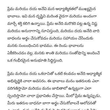
ప్రేమ మరియు దయ అనేవి మన ఆధ్యాత్మికతలో ముఖ్యమైన
భావాలు. ఇవి మన దృష్టిని మరింత వైడగా మరియు అందంగా
మార్చే శక్తి కలిగి ఉన్నాయి. ప్రేమ అనేది మరొకరి పట్ల ఉన్న నిష్ట
మరియు అనురాగాన్ని సూచిస్తుంది, మరియు దయ అనేది వారి
బాధలను అర్థం చేసుకోవడం మరియు సహాయం చేసేందుకు
మనకు సంబంధించిన భావము. ఈ రెండు భావాలను
ఏకీకరించడం వల్ల, మనకు శాంతి మరియు సంతోషాన్ని అందించే
ఒక గంభీరమైన అనుభూతి సిద్ధిస్తుంది.
ప్రేమ మరియు దయ ఒకదానితో ఒకటి కలవడం అనేది ఆధ్యాత్మిక
అభివృద్ధికి చాలా అవసరం. ఈ భావాలు మనం ఇతరులకు ఎలా
పరిగణిస్తామో మరియు మనం జాబితాలో ఉన్నట్లుగా ఎలా
స్పందిస్తామో చాలా ప్రభావితం చేస్తాయి. మీలో ప్రేమ ఉన్నప్పుడు,
మీరు ఇతరుల బాధనూ బాగా అర్థం చేసుకోవాలనే ఆలోచనతో