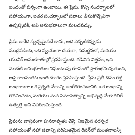
బంధంతో భిన్నంగా ఉంటాయి. ఈ ప్రేమ, కొన్ని సందర్భాలలో
సహాయంగా, ఇతర సందర్భాలలో సవాలు తీసుకొచ్చేవిగా
ఉన్నప్పటికీ, అవి అనుభవాలుగా మలచవచ్చు.
ప్రేమ అనేది స్వచ్చమైనదే కాదు, అది ఎప్పటికప్పుడు
ముద్రపడింది, ఇది స్వయంగా దయగా, సమర్థనలో, మరియు
యునీక్ అనుభూతుల్లో ప్రవహిస్తుంది. గడిచిన విత్తనం, ఇది
మొదటి అనుభూతుల నిఘంటువు రూపంలో ప్రారంభమవుతుంది,
ఆపై కాలనంతట ఇంత దూరం ప్రవహిస్తుంది. ప్రేమ ప్రతీ దినం గట్టి
బంధాలుగా ఒక ప్రకృతి వేదాన్ని అంగీకరించడానికి, ఒక బంధాన్ని
గౌరవించడం, మరియు మన సమానత్వాన్ని అభివృద్ధి చేయగలిగే
ఉత్పత్తి అని విపరిణమిస్తుంది.
ప్రేమను వాస్తవంగా పునరావృతం చేస్తే, నిజమైన పరస్పర
సహాయంతో సహా జీవాన్ని పరిమితమైన రేషన్‌లో మంతనాలన్నీ