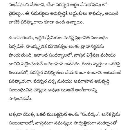
సందేహాలని చేతకాని, లేదా పరస్పర అర్థం చేసుకోవడం లో
వైఫల్యం. ఈ సమస్యలు అభివృద్ధికి అడ్డంకులు కావచ్చు, అయితే
వాటికి పరిష్కారాలు కూడా ఉండి ఉన్నాయి.
ఉదాహరణకు, ఇద్దరు ప్రేమికుల మద్య ప్రభావిత సంబంధం
ఏర్పడితే, సాంస్కృతిక మౌలికత్వం అంశం ప్రాధాన్యతను
పొందుతుంది. ఇలాంటి సందర్భాలలో, వాస్తవ విశ్లేషణ మరియు
దానిని పట్టించుకునే అవగాహన అవసరం. రెండు వ్యక్తులు ఒకరిపై
కలయికలో, పరస్పర విభిన్నతలు చేయకుండా ఉండాలి. అటువంటి
పరిష్కారంగా, పరస్పర చర్చ మరియు అవగాహన అభివృద్ధి
సంబంధించిన చర్యలు అవుతాయిఅనే అంగీకారాన్ని
సాధించడమే.
అక్కడా యొక్క ఒకటి ముఖ్యమైన అంశం “సంపర్కం”. అనేక ప్రేమ
సంబంధాలలో, వాస్తవంగా సమస్యలు సార్వత్రికంగా సంకల్పంతో