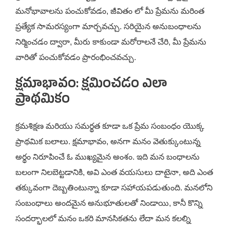
మనోభావాలను పంచుకోవడం, జీవితం లో మీ ప్రేమను మరింత
ప్రత్యేక సామరస్యంగా మార్చవచ్చు. సరియైన అనుబంధాలను
నిర్మించడం ద్వారా, మీరు కాకుండా మరోరాలనే చేరి, మీ ప్రేమను
వారితో పంచుకోవడం ప్రారంభించవచ్చు.
క్షమాభావం: క్షమించడం ఎలా
ప్రాథమికం
క్రమశిక్షణ మరియు సమర్థత కూడా ఒక ప్రేమ సంబంధం యొక్క
ప్రాథమిక బలాలు. క్షమాభావం, అనగా మనం వెతుక్కుంటున్న
అర్థం నిరూపించే ఓ ముఖ్యమైన అంశం. ఇది మన బంధాలను
బలంగా నిలబెట్టడానికి, అవి ఎంత వయసులు దాటైనా, అది ఎంత
తక్కువంగా దెబ్బతింటున్నా కూడా సహాయపడుతుంది. మనలోని
సంబంధాలు అందమైన అనుభూతులతో నిండాయి, కానీ కొన్ని
సందర్భాలలో మనం ఒకరి మానసికతను లేదా మన కలల్ని