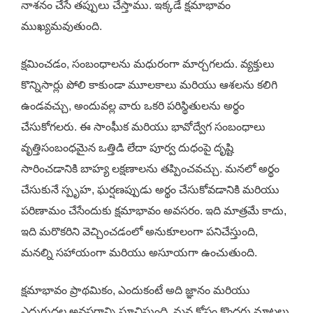
నాశనం చేసే తప్పులు చేస్తాము. ఇక్కడే క్షమాభావం
ముఖ్యమవుతుంది.
క్షమించడం, సంబంధాలను మధురంగా మార్చగలదు. వ్యక్తులు
కొన్నిసార్లు పోలి కాకుండా మూలకాలు మరియు ఆశలను కలిగి
ఉండవచ్చు, అందువల్ల వారు ఒకరి పరిస్థితులను అర్థం
చేసుకోగలరు. ఈ సాంఘీక మరియు భావోద్వేగ సంబంధాలు
వృత్తిసంబంధమైన ఒత్తిడి లేదా పూర్వ దుధంపై దృష్టి
సారించడానికి బాహ్య లక్షణాలను తప్పించవచ్చు. మనలో అర్థం
చేసుకునే స్పృహ, ఘర్షణప్పుడు అర్థం చేసుకోవడానికి మరియు
పరిణామం చేసేందుకు క్షమాభావం అవసరం. ఇది మాత్రమే కాదు,
ఇది మరొకరిని వెచ్చించడంలో అనుకూలంగా పనిచేస్తుంది,
మనల్ని సహాయంగా మరియు అసూయగా ఉంచుతుంది.
క్షమాభావం ప్రాథమికం, ఎందుకంటే అది జ్ఞానం మరియు
ఎదుగుదల అవసరాన్ని సూచిస్తుంది. మన కోసం కొందరు మాటలు