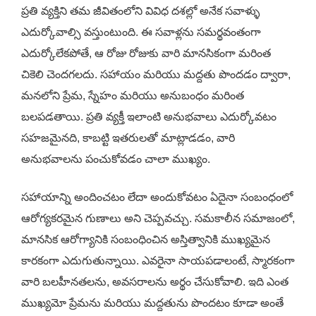
ప్రతి వ్యక్తిని తమ జీవితంలోని వివిధ దశల్లో అనేక సవాళ్ళు
ఎదుర్కోవాల్సి వస్తుంటుంది. ఈ సవాళ్లను సమర్థవంతంగా
ఎదుర్కోలేకపోతే, ఆ రోజు రోజుకు వారి మానసికంగా మరింత
చికెలి చెందగలదు. సహాయం మరియు మద్దతు పొందడం ద్వారా,
మనలోని ప్రేమ, స్నేహం మరియు అనుబంధం మరింత
బలపడతాయి. ప్రతి వ్యక్తీ ఇలాంటి అనుభవాలు ఎదుర్కోవటం
సహజమైనది, కాబట్టి ఇతరులతో మాట్లాడడం, వారి
అనుభవాలను పంచుకోవడం చాలా ముఖ్యం.
సహాయాన్ని అందించటం లేదా అందుకోవటం ఏదైనా సంబంధంలో
ఆరోగ్యకరమైన గుణాలు అని చెప్పవచ్చు. సమకాలీన సమాజంలో,
మానసిక ఆరోగ్యానికి సంబంధించిన అస్తిత్వానికి ముఖ్యమైన
కారకంగా ఎదుగుతున్నాయి. ఎవరైనా సాయపడాలంటే, స్మారకంగా
వారి బలహీనతలను, అవసరాలను అర్థం చేసుకోవాలి. ఇది ఎంత
ముఖ్యమో ప్రేమను మరియు మద్దతును పొందటం కూడా అంతే