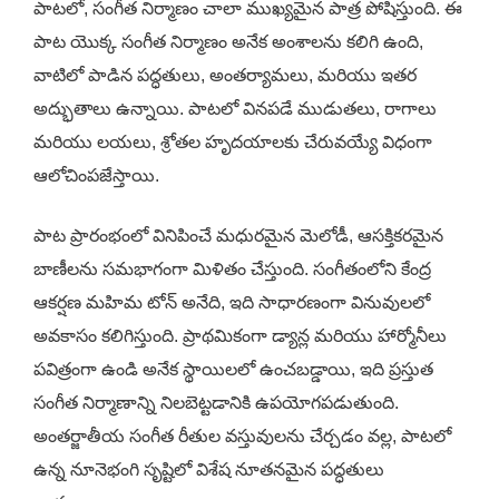
పాటలో, సంగీత నిర్మాణం చాలా ముఖ్యమైన పాత్ర పోషిస్తుంది. ఈ
పాట యొక్క సంగీత నిర్మాణం అనేక అంశాలను కలిగి ఉంది,
వాటిలో పాడిన పద్ధతులు, అంతర్యామలు, మరియు ఇతర
అద్భుతాలు ఉన్నాయి. పాటలో వినపడే ముడుతలు, రాగాలు
మరియు లయలు, శ్రోతల హృదయాలకు చేరువయ్యే విధంగా
ఆలోచింపజేస్తాయి.
పాట ప్రారంభంలో వినిపించే మధురమైన మెలోడీ, ఆసక్తికరమైన
బాణీలను సమభాగంగా మిళితం చేస్తుంది. సంగీతంలోని కేంద్ర
ఆకర్షణ మహిమ టోన్ అనేది, ఇది సాధారణంగా వినువులలో
అవకాసం కలిగిస్తుంది. ప్రాథమికంగా డ్యాన్ల మరియు హార్మోనీలు
పవిత్రంగా ఉండి అనేక స్థాయిలలో ఉంచబడ్డాయి, ఇది ప్రస్తుత
సంగీత నిర్మాణాన్ని నిలబెట్టడానికి ఉపయోగపడుతుంది.
అంతర్జాతీయ సంగీత రీతుల వస్తువులను చేర్చడం వల్ల, పాటలో
ఉన్న నూనెభంగి సృష్టిలో విశేష నూతనమైన పద్ధతులు