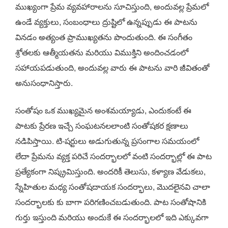
ముఖ్యంగా ప్రేమ వ్యవహారాలను సూచిస్తుంది, అందువల్ల ప్రేమలో
ఉండే వ్యక్తులు, సంబంధాలు ద్రుష్టిలో ఉన్నప్పుడు ఈ పాటను
వినడం అత్యంత ప్రాముఖ్యతను పొందుతుంది. ఈ సంగీతం
శ్రోతలకు ఆత్మీయతను మరియు విముక్తిని అందించడంలో
సహాయపడుతుంది, అందువల్ల వారు ఈ పాటను వారి జీవితంతో
అనుసంధానిస్తారు.
సంతోషం ఒక ముఖ్యమైన అంశమయ్యాడు, ఎందుకంటే ఈ
పాటకు ప్రేరణ ఇచ్చే సంఘటనలలాంటి సంతోషకర క్షణాలు
నడిపిస్తాయి. టి-షర్టులు అడుగుతున్న ప్రసంగాల సమయంలో
లేదా ప్రేమను వ్యక్త పరిచే సందర్భాలలో వంటి సందర్భాల్లో ఈ పాట
ప్రత్యేకంగా నిష్క్రమిస్తుంది. అందరికీ తెలుసు, కళ్యాణ వేడుకలు,
స్నేహితుల మధ్య సంతోషదాయక సందర్భాలు, మొదలైనవి చాలా
సందర్భాలకు కు బాగా పరిగణించబడుతుంది. పాట సంతోషానికి
గుర్తు ఇస్తుంది మరియు అందుకే ఈ సందర్భాలలో ఇది ఎక్కువగా