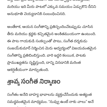
మరియు ఇది మీరు పాటలో ఎక్కువ సమయం ఏడ్చుకొని దీనిని
అనుభూతి చెయ్యడానికి సంబంధించినది.
అంతేకాక, ఆయన సంగీతాన్ని ప్రతిస్పందించేటప్పుడు చూసిన
తీరు మరియు శ్రద్ధకు కచ్చితమైన అంకితముయంగా ఉంటుంది.
ఈ పాట గాయకుడి సంకల్పంతో పాటు, సంగీత దర్శకుడు
సంజయ్‌కుమార్ నిర్మించిన మెరు ఆద్వర్యంలో విజయవంతమైన
సంగీతాన్ని ప్రతిబింబిస్తుంది. వారి ఇద్దరి కలయిక, పాటకు
ప్రాముఖ్యతను సృష్టిస్తుంది, దాన్ని వినడానికి మరింత
ఆకర్షణీయంగా మార్చుతుంది.
శ్రావ్య సంగీత నిర్మాణం
సంగీతం అనేది బాహ్య భావాలను వ్యక్తంచేసేందుకు అత్యంత
సమర్థవంతమైన మాధ్యమం. “నువ్వు ఉంటే నాకు చాలు” అనే