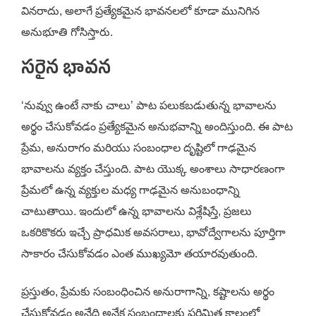
వినరాదు, అలాగే ప్రత్యేకమైన భావనలలో కూడా మునిగిన
అనుభూతి గోసిస్తారు.
సరైన భావన
‘నువ్వు ఉంటే నాకు చాలు’ పాట పలుకబడుతున్న భావాలను
అర్థం చేసుకోవడం ప్రత్యేకమైన అనుభవాన్ని అందిస్తుంది. ఈ పాట
ప్రేమ, అనురాగం మరియు సంబంధాల దృష్టిలో గాఢమైన
భావాలను వ్యక్తం చేస్తుంది. పాట యొక్క అంశాలు సాధారణంగా
ప్రేమలో ఉన్న వ్యక్తుల మధ్య గాఢమైన అనుబంధాన్ని
చాటుతాయి. ఇందులో ఉన్న భావాల‌ను విశ్లేషిస్తే, ప్రజలు
ఒకరికొకరు ఇచ్చే ప్రాధమిక అవసరాలు, భావోద్వేగాలను పూర్తిగా
సాకారం చేసుకోవడం ఎంత ముఖ్యమో తయారవుతుంది.
ప్రస్తుతం, ప్రేమకు సంబంధించిన అనురాగాన్ని, కష్టాలను అర్థం
చేసుకోవడం అనేది అనేక సంబంధాలకు పరిమిత కాలంలో