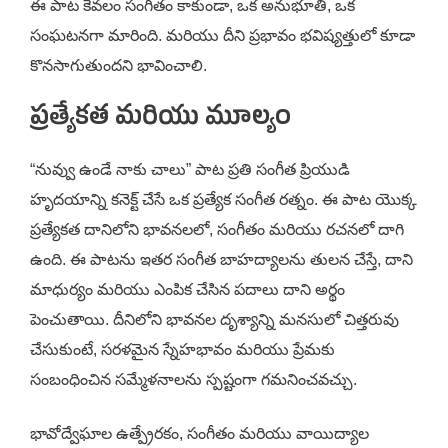
ఈ పాట కేవలం సంగీతం కాకుండా, ఒక అనుభూతి, ఒక
సంఘటనగా మారింది. మరియు దీని ప్రభావం భవిష్యత్తులో కూడా
కొనసాగుతుందని భావించాలి.
ప్రత్యేకత మరియు మూల్యం
“నువ్వు ఉండే నాకు చాలు” పాట ప్రతి సంగీత ప్రియుడి
హృదయాన్ని కనెక్ట్ చేసే ఒక ప్రత్యేక సంగీత రత్నం. ఈ పాట యొక్క
ప్రత్యేకత దానిలోని భావనలలో, సంగీతం మరియు రచనలో దాగి
ఉంది. ఈ పాటను ఇతర సంగీత బాహద్యాలను తులన చేస్తే, దాని
మాధుర్యం మరియు ఎంపిక చేసిన పదాలు దాని అర్థం
పెంచుతాయి. దీనిలోని భావనల దృశ్యాన్ని మనసులో చిత్తరువు
చేసుకుంటే, సరళమైన స్నేహభావం మరియు ప్రేమకు
సంబంధించిన సమ్మేళనాలను స్పష్టంగా గమనించవచ్చు.
భావోద్వేఘాల ఉత్ప్రేరకం, సంగీతం మరియు వాయిద్యాల