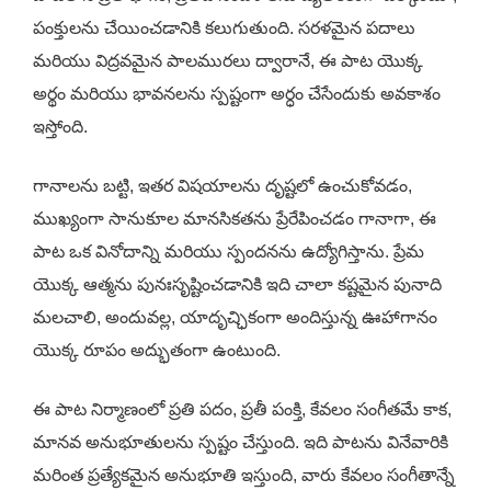
పంక్తులను చేయించడానికి కలుగుతుంది. సరళమైన పదాలు
మరియు విద్రవమైన పాలమురలు ద్వారానే, ఈ పాట యొక్క
అర్థం మరియు భావనలను స్పష్టంగా అర్ధం చేసేందుకు అవకాశం
ఇస్తోంది.
గానాలను బట్టి, ఇతర విషయాలను దృష్టలో ఉంచుకోవడం,
ముఖ్యంగా సానుకూల మానసికతను ప్రేరేపించడం గానాగా, ఈ
పాట ఒక వినోదాన్ని మరియు స్పందనను ఉద్యోగిస్తాను. ప్రేమ
యొక్క ఆత్మను పునఃసృష్టించడానికి ఇది చాలా కష్టమైన పునాది
మలచాలి, అందువల్ల, యాదృచ్ఛికంగా అందిస్తున్న ఊహాగానం
యొక్క రూపం అద్భుతంగా ఉంటుంది.
ఈ పాట నిర్మాణంలో ప్రతి పదం, ప్రతీ పంక్తి, కేవలం సంగీతమే కాక,
మానవ అనుభూతులను స్పష్టం చేస్తుంది. ఇది పాటను వినేవారికి
మరింత ప్రత్యేకమైన అనుభూతి ఇస్తుంది, వారు కేవలం సంగీతాన్నే