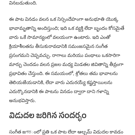
వినబడుతుంది.
ఈ పాట వినడం వలన ఒక నిస్సందేహంగా అనుభూతి యొక్క
భావామృతాన్ని అందిస్తుంది; ఇది ఒక వ్యక్తి లేదా బృందం కోసమైతే
వారు ఒకే సామాన్యంలో వలయంగా ఉంటారు. ఇది ఎంతో
క్రియాశీలతను తీసుకురావడానికి సమంజసమైన సంగీత
ప్రసంగమని చెప్పవచ్చు. రాగాలు మరియు పంథాలు ఒకసారిగా
మార్పు చెందడం వలన ప్రజల మధ్య మిడతల జివితాన్ని తీవ్రంగా
ప్రభావితం చేస్తుంది. ఈ సమయంలో, శ్రోతలు తమ భావాలను
తెలియజేయడానికి, లేదా వారు ఎదురయ్యే కష్టస్తాయిలను
ఎదుర్కొనడానికి ఈ పాటను వినడం ద్వారా దాని గళాన్ని
అనుభవిస్తారు.
విడుదల జరిగిన సందర్భం
సంగీత జগতంలో ప్రతి ఒక పాట లేదా ఆల్బమ్ విడుదల కావడం