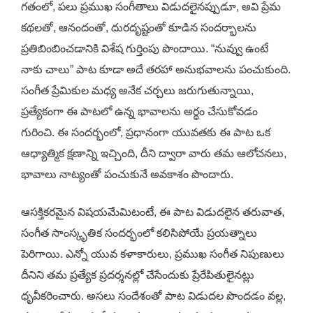
గతంలో, పలు ప్రముఖ సంగీతాలు విడుదలైనప్పుడూ, అవి ప్రేమ
కథలతో, ఆనందంతో, దురదృష్టంతో కూడిన సందర్భాలను
ప్రతిబింబించడానికి విశేష గుర్తింపు పొందాయి. “నువ్వు ఉంటే
నాకు చాలు” పాట కూడా అదే తరహా అనుభవాలను పంచుకుంది.
సంగీత ప్రేమికుల మధ్య అనేక చర్చలు జరుగుతున్నాయి,
ప్రత్యేకంగా ఈ పాటలో ఉన్న భావాలను అర్థం చేసుకోవడం
గురించి. ఈ సందర్భంలో, ప్రధానంగా యువతకు ఈ పాట ఒక
ఆధ్యాత్మిక క్షణాన్ని ఇచ్చింది, దీని ద్వారా వారు తమ ఆలోచనలు,
భావాలు నాట్యంతో పంచుకునే అవకాశం పొందారు.
ఆసక్తికరమైన విషయమేమిటంటే, ఈ పాట విడుదలైన తరువాత,
సంగీత సాంస్కృతిక సందర్భంలో కలిసిపోయే ప్రయత్నాలు
పెరిగాయి. ఎన్నో యువ కళాకారులు, ప్రముఖ సంగీత నిపుణులు
దీనిని తమ ప్రత్యేక ప్రదర్శనల్లో చేసేందుకు ప్రేరేపితులైనట్లు
ధృవీకరించారు. అసలు సందేశంతో పాట విడుదల పొందడం వల్ల,