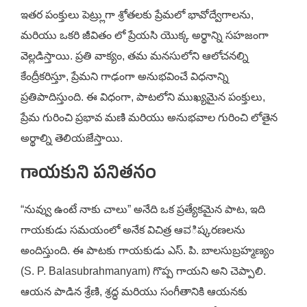
ఇతర పంక్తులు పెట్ర్లుగా శ్రోతలకు ప్రేమలో భావోద్వేగాలను,
మరియు ఒకరి జీవితం లో ప్రేయసి యొక్క అర్థాన్ని సహజంగా
వెల్లడిస్తాయి. ప్రతి వాక్యం, తమ మనసులోని ఆలోచనల్ని
కేంద్రీకరిస్తూ, ప్రేమని గాఢంగా అనుభవించే విధనాన్ని
ప్రతిపాదిస్తుంది. ఈ విధంగా, పాటలోని ముఖ్యమైన పంక్తులు,
ప్రేమ గురించి ప్రభావ మణి మరియు అనుభవాల గురించి లోతైన
అర్థాల్ని తెలియజేస్తాయి.
గాయకుని పనితనం
“నువ్వు ఉంటే నాకు చాలు” అనేది ఒక ప్రత్యేకమైన పాట, ఇది
గాయకుడు సమయంలో అనేక విచిత్ర ఆವిష్కరణలను
అందిస్తుంది. ఈ పాటకు గాయకుడు ఎస్. పి. బాలసుబ్రహ్మణ్యం
(S. P. Balasubrahmanyam) గొప్ప గాయని అని చెప్పాలి.
ఆయన పాడిన శ్రేణి, శ్రద్ధ మరియు సంగీతానికి ఆయనకు