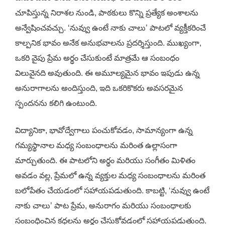
చూపిస్తున్న నిరాశల నుండి, పాఠకులు కొన్ని ప్రత్యేక అంశాలను
అన్వేషించవచ్చు. ‘నువ్వు ఉంటే నాకు చాలు’ పాటలో వ్యక్తీకరించే
కాల్పనిక భావం అనేక అనుభవాలను ప్రదర్శిస్తుంది. ముఖ్యంగా,
ఒకరి వైపు ప్రేమ అర్థం చేసుకుంటే మాత్రమే ఆ సంబంధం
విలువైనది అవుతుంది. ఈ అమూల్యమైన భావం ఇపుడు ఉన్న
అనురాగాలను అందిస్తుంది, ఇది ఒకరికొకరు అవసరమైన
స్పందనను కలిగి ఉంటుంది.
విద్యానికా, భావోద్వేగాలు పంచుకోవడం, సామాన్యంగా ఉన్న
గమ్యస్థానాల మధ్య సంబంధాలను మరింత ఉల్లాసంగా
మార్చుతుంది. ఈ పాటలోని అర్థం మరియు సంగీతం మిళితం
అవడం వల్ల, ప్రేమలో ఉన్న వ్యక్తుల మధ్య సంబంధాలను మరింత
బలోపేతం చేయడంలో సహాయపడుతుంది. కాబట్టి, ‘నువ్వు ఉంటే
నాకు చాలు’ పాట ప్రేమ, అనురాగం మరియు సంబంధాలకు
సంబంధించిన కధలను అర్థం చేసుకోవడంలో సహాయపడుతుంది.