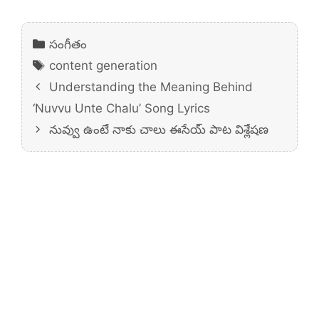
Categories
సంగీతం
Tags
content generation
Understanding the Meaning Behind
‘Nuvvu Unte Chalu’ Song Lyrics
నువ్వు ఉంటే నాకు చాలు ఈసేయ్ పాట విశ్లేషణ