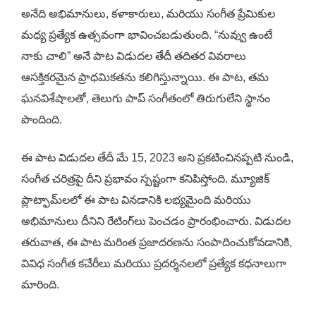
అనేది అభిమానులు, కళాకారులు, మరియు సంగీత ప్రేమికుల
మధ్య ప్రత్యేక ఉత్సవంగా భావించబడుతుంది. “నువ్వు ఉంటే
నాకు చాలి” అనే పాట విడుదల తేదీ తదితర వివరాలు
ఆసక్తికరమైన ప్రాధమికతను కలిగిస్తున్నాయి. ఈ పాట, తమ
ఘనవిశేషాలతో, తెలుగు పాప్ సంగీతంలో తిరుగులేని స్థానం
పొందింది.
ఈ పాట విడుదల తేదీ మే 15, 2023 అని ప్రకటించినప్పటి నుండి,
సంగీత చరిత్రపై దీని ప్రభావం స్పష్టంగా కనిపిస్తోంది. మ్యూజిక్
ప్లాట్ఫామ్‌లలో ఈ పాట వినడానికి లభ్యమైంది మరియు
అభిమానులు దీనిని రేటింగ్‌లు పెంచడం ప్రారంభించారు. విడుదల
తరువాత, ఈ పాట మరింత ప్రజాదరణను సంపాదించుకోవడానికి,
వివిధ సంగీత కచేరీలు మరియు ప్రదర్శనలలో ప్రత్యేక కధనాలుగా
మారింది.