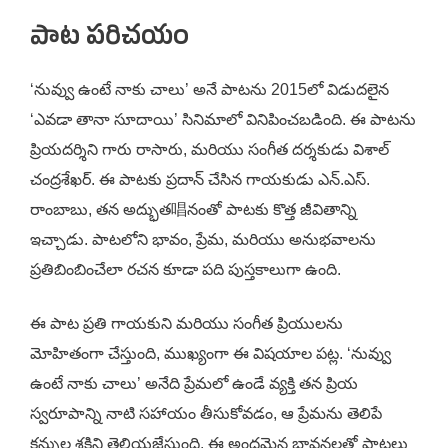
పాట పరిచయం
‘నువ్వు ఉంటే నాకు చాలు’ అనే పాటను 2015లో విడుదలైన
‘ఎవడా తానా సూదాయి’ సినిమాలో వినిపించబడింది. ఈ పాటను
ప్రియదర్శిని గారు రాసారు, మరియు సంగీత దర్శకుడు విశాల్
చంద్రశేఖర్. ఈ పాటకు ప్రదాన్ చేసిన గాయకుడు ఎన్.ఎస్.
రాంబాబు, తన అద్భుత唱నంతో పాటకు కొత్త జీవితాన్ని
ఇచ్చాడు. పాటలోని భావం, ప్రేమ, మరియు అనుభవాలను
ప్రతిబింబించేలా రచన కూడా పది పుస్తకాలుగా ఉంది.
ఈ పాట ప్రతి గాయకుని మరియు సంగీత ప్రియులను
మోహితంగా చేస్తుంది, ముఖ్యంగా ఈ విషయాల పట్ల. ‘నువ్వు
ఉంటే నాకు చాలు’ అనేది ప్రేమలో ఉండే వ్యక్తి తన ప్రియ
స్వరూపాన్ని నాటి సహాయం తీసుకోవడం, ఆ ప్రేమను తెలిపే
కన్నుల శక్తిని తెలియజేస్తుంది. ఈ అందమైన భావనలతో పాటలు