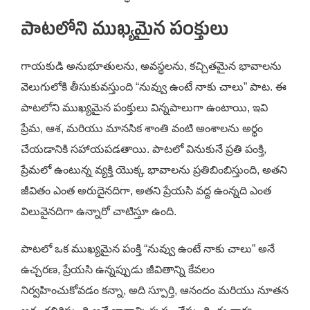
పాటలోని ముఖ్యమైన పంక్తులు
గాయకుడి అనుభూతులను, అవస్థలను, కచ్చితమైన భావాలను
వెలుగులోకి తీసుకువస్తుంది “నువ్వు ఉంటే నాకు చాలు” పాట. ఈ
పాటలోని ముఖ్యమైన పంక్తులు విన్నపాలుగా ఉంటాయి, ఇవి
ప్రేమ, ఆశ, మరియు మానసిక శాంతి వంటి అంశాలను అర్థం
చేయడానికి సహాయపడతాయి. పాటలో వినుకునే ప్రతి పంక్తి,
ప్రేమలో ఉంటున్న వ్యక్తి యొక్క భావాలను ప్రతిబింబిస్తుంది, అతని
జీవితం ఎంత అరుదైనదిగా, అతని ప్రేయసి వద్ద ఉంన్నది ఎంత
విలువైనదిగా ఉన్నారో చాటిస్తూ ఉంది.
పాటలో ఒక ముఖ్యమైన పంక్తి “నువ్వు ఉంటే నాకు చాలు” అనే
ఉచ్చరణ, ప్రేయసి ఉన్నప్పుడు జీవితాన్ని కేవలం
నిర్వహించుకోవడం కన్నా, అది స్పూర్తి, ఆనందం మరియు నూతన