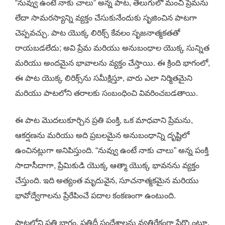
“నువ్వు ఉంటే నాకు చాలు” అన్న పాట, తెలుగులో మంచి ప్రేమను
లేదా సామరస్యాన్ని వ్యక్తం చేసుకునేందుకు సృజించిన పాటగా
చెప్పవచ్చు. పాట యొక్క లిరిక్స్ కేవలం సృజనాత్మకతతో
రాయబడలేదు; అవి ప్రేమ మరియు అనుబంధాల యొక్క సున్నిత
మరియు అందమైన భావాలను వ్యక్తం చేస్తాయి. ఈ క్రింది భాగంలో,
ఈ పాట యొక్క లిరిక్స్‌ను సమీక్షిస్తూ, వారు ఎలా నిర్మితమైని
మరియు పాటలోని తరాలకు సంబంధించి వివరించబడతాయి.
ఈ పాట మొదలుకూర్చిన ప్రతి పంక్తి, ఒక మాధవాని ప్రేమను,
ఆకర్షణను మరియు అది ప్రబలమైన అనుబంధాన్ని దృష్టిలో
ఉంచినట్లుగా అనిపిస్తుంది. “నువ్వు ఉంటే నాకు చాలు” అన్న పంక్తి
సాదాసీదాగా, ప్రేమికుడి యొక్క ఆత్మా యొక్క భావనను వ్యక్తం
చేస్తుంది. ఇది అత్యంత మృదువైన, సూచనాత్మకమైన మరియు
భావోద్వేగాలను ప్రేరేపించే పదాల కంకణంగా ఉంటుంది.
పాటలోని ప్రతి భాగం, ప్రతిదీ సందేశాలను వ్యతిరేకంగా పేర్కొంటూ,