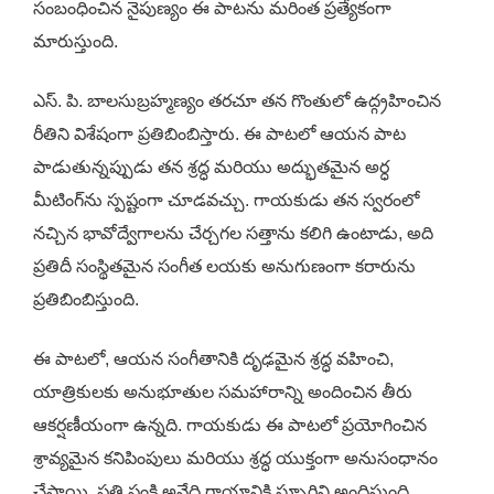
సంబంధించిన నైపుణ్యం ఈ పాటను మరింత ప్రత్యేకంగా
మారుస్తుంది.
ఎస్. పి. బాలసుబ్రహ్మణ్యం తరచూ తన గొంతులో ఉద్గ్రహించిన
రీతిని విశేషంగా ప్రతిబింబిస్తారు. ఈ పాటలో ఆయన పాట
పాడుతున్నప్పుడు తన శ్రద్ధ మరియు అద్భుతమైన అర్ధ
మీటింగ్‌ను స్పష్టంగా చూడవచ్చు. గాయకుడు తన స్వరంలో
నచ్చిన భావోద్వేగాలను చేర్చగల సత్తాను కలిగి ఉంటాడు, అది
ప్రతిదీ సంస్థితమైన సంగీత లయకు అనుగుణంగా కరారును
ప్రతిబింబిస్తుంది.
ఈ పాటలో, ఆయన సంగీతానికి దృఢమైన శ్రద్ధ వహించి,
యాత్రికులకు అనుభూతుల సమహారాన్ని అందించిన తీరు
ఆకర్షణీయంగా ఉన్నది. గాయకుడు ఈ పాటలో ప్రయోగించిన
శ్రావ్యమైన కనిపింపులు మరియు శ్రద్ధ యుక్తంగా అనుసంధానం
చేస్తాయి. ప్రతి పంక్తి అనేది గాయానికి స్ఫూర్తిని అందిస్తుంది,