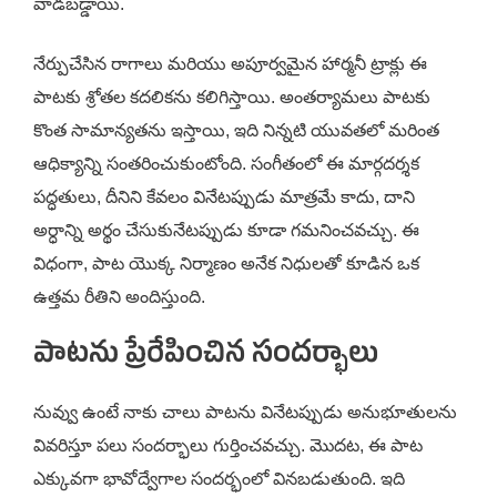
వాడబడ్డాయి.
నేర్పుచేసిన రాగాలు మరియు అపూర్వమైన హార్మనీ ట్రాక్లు ఈ
పాటకు శ్రోతల కదలికను కలిగిస్తాయి. అంతర్యామలు పాటకు
కొంత సామాన్యతను ఇస్తాయి, ఇది నిన్నటి యువతలో మరింత
ఆధిక్యాన్ని సంతరించుకుంటోంది. సంగీతంలో ఈ మార్గదర్శక
పద్ధతులు, దీనిని కేవలం వినేటప్పుడు మాత్రమే కాదు, దాని
అర్ధాన్ని అర్థం చేసుకునేటప్పుడు కూడా గమనించవచ్చు. ఈ
విధంగా, పాట యొక్క నిర్మాణం అనేక నిధులతో కూడిన ఒక
ఉత్తమ రీతిని అందిస్తుంది.
పాటను ప్రేరేపించిన సందర్భాలు
నువ్వు ఉంటే నాకు చాలు పాటను వినేటప్పుడు అనుభూతులను
వివరిస్తూ పలు సందర్భాలు గుర్తించవచ్చు. మొదట, ఈ పాట
ఎక్కువగా భావోద్వేగాల సందర్భంలో వినబడుతుంది. ఇది