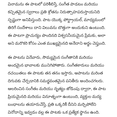
వినామను ఈ పాటలో పరిశీలిస్తే, సంగీత పాడటం మరియు
కచ్చితమైన స్వరాలు ప్రతి శ్రోతను నిరుత్సాహపరుస్తాయనిది
స్పష్టంగా అనిపిస్తుంది. పాట యొక్క పోర్ట్రాయల్, మాధ్యమంలో
తిరిగే సందేశాలు దాని విలువను బొత్తుగా అందుకుని ఉంటుంది.
ఈ పాటగా ప్రాచుర్యం పొందినది విశ్వసనీయమైన ప్రేమకు, అలా
అని మరొకరి కోసం ఎంత ముఖ్యమైనది అనేదాని అర్థం చెప్తుంది.
ఈ పాటను వినేవారు, సౌమ్యమైన సంగీతానికి మరియు
అందమైన భావాలకు మునిగిపోతారు. సంగీతకారులు మరియు
రచయితలు ఈ పాటకు తన తనం ఇస్తారు, ఆపాటను మరింత
దిగువకు చేర్చడానికి సమర్థవంతమైన పనితీరు అందించగలరు.
ఆలరించిన సంగీతం మరియు నృత్యం జోడింపు ద్వారా, ఈ పాట
ప్రియమైనది మరియు వినూత్నంగా ఉంటుంది, వ్యక్తుల మద్య
బంధాలను తయారుచేస్తే, ప్రతి ఒక్కరికీ దీనిని మర్చిపోలేని
వినోదాన్ని ఇవ్వడం వల్ల ఈ పాటకు ఒక ప్రత్యేక స్థానం ఉంది.