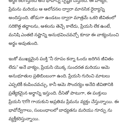
అర్ధం కలిగిస్తుంది అనే భావాన్ని స్పష్టం చేస్తుంది. ఈ వాక్యం,
ప్రేమను మరియు ఆ ఆలోచనల ద్వారా మానసిక ధైర్యాన్ని
అందిస్తుంది. తోడుగా ఉండటం ద్వారా మాత్రమే ఒకరి జీవితంలో
సరికొత్త తద్ధాలను, ఆశలను తెచ్చే కాలేదు, ప్రేయసి లేక ఉంటే,
మనిషి ఎంతటి నష్టాన్ని అనుభవించవచ్చో కూడా ఈ వాక్యంనుంచి
అర్థం అవుతుంది.
ఇంకో ముఖ్యమైన పంక్తి “నీ రూపం కన్నా ఓందు జరిగిన జీవితం
లేదు” అనే వాక్యం, ప్రేయసి యొక్క సుందరత మరియు ఆమె
అనుభూతుల ప్రతిబింబంగా ఉంది. ప్రేయసి గురించి మాటలు
ఎప్పటికీ కంపించవచ్చు, కానీ ఆమె సౌందర్యం అనేది జీవితానికి
ప్రత్యేకమైన అర్థాన్ని ఇస్తుంది. దీనితో పాటుగా, ఈ పంక్తులు
ప్రేయసి प्रति గాయకుని అప్రతిమ ప్రేమను వ్యక్తం చేస్తున్నాయి. ఈ
భావోద్వేగాలు, సంబంధాలలో బాధ్యతను మరియు గూర్పు ను
వ్యక్తీకరిస్తున్నాయి.