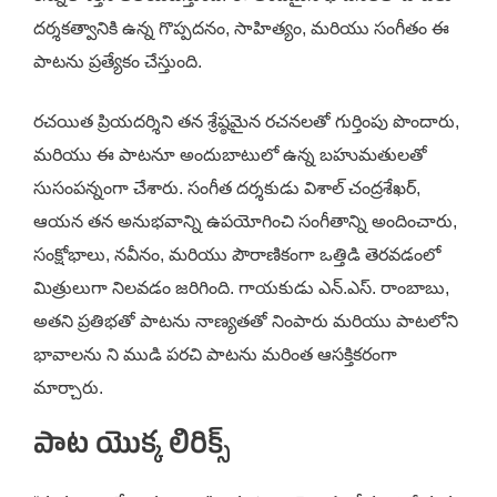
దర్శకత్వానికి ఉన్న గొప్పదనం, సాహిత్యం, మరియు సంగీతం ఈ
పాటను ప్రత్యేకం చేస్తుంది.
రచయిత ప్రియదర్శిని తన శ్రేష్ఠమైన రచనలతో గుర్తింపు పొందారు,
మరియు ఈ పాటనూ అందుబాటులో ఉన్న బహుమతులతో
సుసంపన్నంగా చేశారు. సంగీత దర్శకుడు విశాల్ చంద్రశేఖర్,
ఆయన తన అనుభవాన్ని ఉపయోగించి సంగీతాన్ని అందించారు,
సంక్షోభాలు, నవీనం, మరియు పౌరాణికంగా ఒత్తిడి తెరవడంలో
మిత్రులుగా నిలవడం జరిగింది. గాయకుడు ఎన్.ఎస్. రాంబాబు,
అతని ప్రతిభతో పాటను నాణ్యతతో నింపారు మరియు పాటలోని
భావాలను ని ముడి పరచి పాటను మరింత ఆసక్తికరంగా
మార్చారు.
పాట యొక్క లిరిక్స్