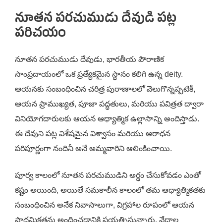
నూతన పరచుముడు దేవుడి పట్ల
పరిచయం
నూతన పరచుముడు దేవుడు, భారతీయ పౌరాణిక
సాంప్రదాయంలో ఒక ప్రత్యేకమైన స్థానం కలిగి ఉన్న deity.
ఆయనకు సంబంధించిన చరిత్ర పురాణాలలో వెలుగొన్నప్పటికీ,
ఆయన ప్రాముఖ్యత, పూజా పద్ధతులు, మరియు పవిత్రత ద్వారా
వినియోగదారులకు ఆయన ఆధ్యాత్మిక ఉల్లాసాన్ని అందిస్తాడు.
ఈ దేవుని పట్ల విశేషమైన విశ్వాసం మరియు ఆరాధన
పరిపూర్ణంగా నందినీ అనే అమ్మవారిని ఆలింకించాయి.
పూర్వ కాలంలో నూతన పరచుముడిని అర్థం చేసుకోవడం ఎంతో
కష్టం అయింది, అయితే సమకాలీన కాలంలో తమ ఆధ్యాత్మికతకు
సంబంధించిన అనేక నివాసాలుగా, విగ్రహాల రూపంలో ఆయన
ప్రాధమికతను అందించడానికి ప్రయత్నిస్తున్నారు. వేదాల