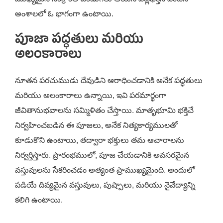
అంశాలలో ఓ భాగంగా ఉంటాయి.
పూజా పద్ధతులు మరియు
అలంకారాలు
నూతన పరచుముడు దేవుడిని ఆరాధించడానికి అనేక పద్ధతులు
మరియు అలంకారాలు ఉన్నాయి, ఇవి పరమార్థంగా
జీవితానుభవాలను సమ్మిళితం చేస్తాయి. మాతృభూమి భక్తిచే
నిర్వహించబడిన ఈ పూజలు, అనేక నిత్యకార్యములతో
కూడుకొని ఉంటాయి, తద్వారా భక్తులు తమ ఆచారాలను
నిర్వర్తిస్తారు. ప్రారంభములో, పూజ చేయడానికి అవసరమైన
వస్తువులను సేకరించడం అత్యంత ప్రాముఖ్యమైంది. అందులో
పడియే దివ్యమైన వస్తువులు, పుష్పాలు, మరియు నైవేద్యాన్ని
కలిగి ఉంటాయి.