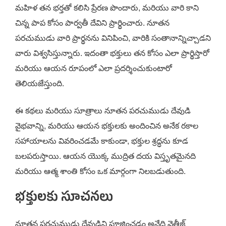
మహిళ తన భర్తతో కలిసి ప్రేరణ పొందారు, మరియు వారి కాని
చిన్న పాప కోసం పార్వతీ దేవిని ప్రార్థించారు. నూతన
పరచుముడు వారి ప్రార్థనను వినిపించి, వారికి సంతానాన్నిచ్చాడని
వారు విశ్వసిస్తున్నారు. ఇదంతా భక్తులు తన కోసం ఎలా ప్రార్థిస్తారో
మరియు ఆయన రూపంలో ఎలా ప్రదర్శించుకుంటారో
తెలియజేస్తుంది.
ఈ కథలు మరియు సూత్రాలు నూతన పరచుముడు దేవుడి
వైభవాన్ని, మరియు ఆయన భక్తులకు అందించిన అనేక రకాల
సహాయాలను వివరించడమే కాకుండా, భక్తుల శ్రద్ధను కూడ
బలపరుస్తాయి. ఆయన యొక్క ముద్రిత దయ విస్తృతమైనది
మరియు ఆత్మ శాంతి కోసం ఒక మార్గంగా నిలబడుతుంది.
భక్తులకు సూచనలు
నూతన పరచుముడు దేవుడిని పూజించడం అనేది వైతీజ్