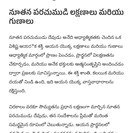
నూతన పరచుముడి లక్షణాలు మరియు
గుణాలు
నూతన పరచుముడు దేవుడు అనేది ఆధ్యాత్మికతకు చెందిన ఒక
విశిష్ట ఆಚಾರిక శక్తి. ఆయన యొక్క లక్షణాలు మరియు గుణాలు
ఆధ్యాత్మిక మార్గంలో ప్రాణం పెంచడం, ప్రార్థనలో విలక్షణతను
చేకూర్చడం, మరియు అనేక భక్తులకు ఆత్మసంతృప్తిని అందించడం
ద్వారా ప్రజలకు సూచిస్తున్నాయి. ఈ శక్తి శాంతి, కలయిక మరియు
దయతో నిండి ఉంది, ఇది ఆయన యొక్క వాస్తవాధారాలను
రక్షిస్తుంది.
చిరకాలం వరకూ సౌమ్యతను ప్రధాన లక్షణంగా మార్చిన నూతన
పరచుముడు దేవుడు, తన సందేశాలను ప్రేమతో మరింత
సమర్థమైన రూపంలో చెబుతున్నాడు. ఆయన ప్రార్థనలలో