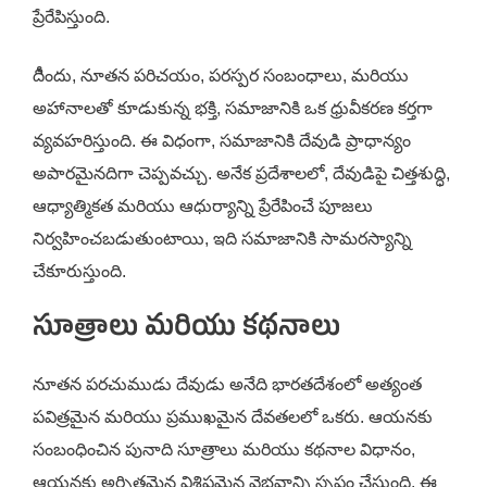
ప్రేరేపిస్తుంది.
దీిందు, నూతన పరిచయం, పరస్పర సంబంధాలు, మరియు
అహానాలతో కూడుకున్న భక్తి, సమాజానికి ఒక ధ్రువీకరణ కర్తగా
వ్యవహరిస్తుంది. ఈ విధంగా, సమాజానికి దేవుడి ప్రాధాన్యం
అపారమైనదిగా చెప్పవచ్చు. అనేక ప్రదేశాలలో, దేవుడిపై చిత్తశుద్ధి,
ఆధ్యాత్మికత మరియు ఆధుర్యాన్ని ప్రేరేపించే పూజలు
నిర్వహించబడుతుంటాయి, ఇది సమాజానికి సామరస్యాన్ని
చేకూరుస్తుంది.
సూత్రాలు మరియు కథనాలు
నూతన పరచుముడు దేవుడు అనేది భారతదేశంలో అత్యంత
పవిత్రమైన మరియు ప్రముఖమైన దేవతలలో ఒకరు. ఆయనకు
సంబంధించిన పునాది సూత్రాలు మరియు కథనాల విధానం,
ఆయనకు అర్పితమైన విశిష్టమైన వైభవాన్ని స్పష్టం చేస్తుంది. ఈ