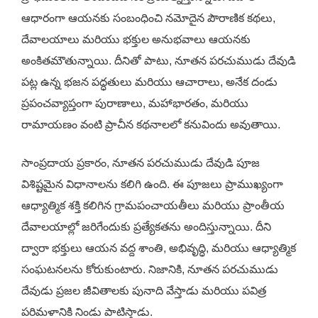
ఆధారంగా ఆయనకు సంబంధించి నమోదైన పౌరాణిక కథలు,
దేవాలయాలు మరియు భక్తుల అనుభవాలు ఆయనకు
అంకితమౌతున్నాయి. దీనితో పాటు, నూతన పరచుముడు దేవుడి
పట్ల ఉన్న భజన పద్ధతులు మరియు ఆచారాలు, అనేక దండు
ప్రపంచవ్యాప్తంగా పురాణాలు, మహాభారతం, మరియు
రామాయణం వంటి ప్రాచీన కథనాలలో కనువిందు అవుతాయి.
సాంప్రదాయ ప్రకారం, నూతన పరచుముడు దేవుడి పూజ
విశిష్టమైన విధానాలను కలిగి ఉంది. ఈ పూజలు ప్రాముఖ్యంగా
ఆధ్యాత్మిక శక్తి కలిగిన గ్రామపంచాయతీలు మరియు ప్రాంతీయ
దేవాలయాల్లో జరిగేందుకు ప్రత్యేకతను అందిస్తున్నాయి. దీని
ద్వారా భక్తులు ఆయన వద్ద శాంతి, అభివృద్ధి, మరియు ఆధ్యాత్మిక
సంఘటనలను కోరుకుంటారు. నిజానికి, నూతన పరచుముడు
దేవుడు ప్రజల జీవితాలకు పునాది వేస్తాడు మరియు పవిత్ర
పరిమళానికి నిండు పాటిస్తాడు.