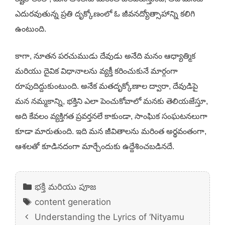
ఎదురవుతున్న ప్రతి దృక్కోణంలో ఓ జీవనద్యోత్సాహాన్ని కలిగి
ఉంటుంది.
కాగా, నూతన పరచుముడు దేవుడు అనేది మనం ఆధ్యాత్మిక
మరియు దైవిక విధానాలను వ్యక్తీ కరించుకునే మార్గంగా
రూపుదిద్దుకుంటుంది. అనేక మతదృక్కోణాల ద్వారా, దేవుడిపై
మన నమ్మకాన్ని, భక్తిని ఎలా పెంచుకోవాలో మనకు తెలియజేస్తూ,
అది కేవలం వ్యక్తిగత ప్రవర్తనలే కాకుండా, సాంఘిక సంఘటనలుగా
కూడా మారుతుంది. ఇది మన జీవితాలను మరింత అర్థవంతంగా,
ఆశలతో కూడినదంగా మార్చేందుకు ఉద్దేశించబడినదే.
Categories
భక్తి మరియు పూజ
Tags
content generation
Understanding the Lyrics of ‘Nityamu