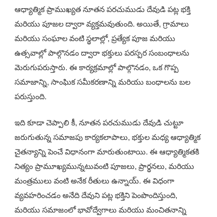
ఆధ్యాత్మిక ప్రాముఖ్యత నూతన పరచుముడు దేవుడి పట్ల భక్తి
మరియు పూజల ద్వారా వ్యక్తమవుతుంది. అయితే, గ్రామాలు
మరియు సంఘాల వంటి స్థలాల్లో, ప్రత్యేక పూజ మరియు
ఉత్సవాల్లో పాల్గొనడం ద్వారా భక్తులు పరస్పర సంబంధాలను
మెరుగుపరుస్తారు. ఈ కార్యక్రమాల్లో పాల్గొనడం, ఒక గొప్ప
సమాజాన్ని, సాంఘిక సమీకరణాన్ని మరియు బంధాలను బల
పరుస్తుంది.
ఇది కూడా చెప్పాలి కీ, నూతన పరచుముడు దేవుడి చుట్టూ
జరుగుతున్న సమాజపు కార్యకలాపాలు, భక్తుల మధ్య ఆధ్యాత్మిక
చైతన్యాన్ని పెంచే విధానంగా మారుతుంటాయి. ఈ ఆధ్యాత్మికతకి
నిత్యం ప్రామూఖ్యమున్నటువంటి పూజలు, ప్రార్థనలు, మరియు
మంత్రములు వంటి అనేక రీతులు ఉన్నాయ్. ఈ విధంగా
వ్యవహరించడం అనేది దేవుని పట్ల భక్తిని పెంపొందిస్తుంది,
మరియు సమాజంలో భావోద్వేగాలు మరియు మంచితనాన్ని