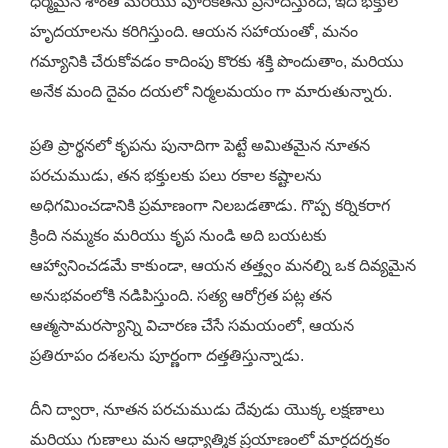
ధర్మమైన శాంతి మరియు పూరకతను ప్రసాదిస్తుంది, ఇది భక్తుల
హృదయాలను కరిగిస్తుంది. ఆయన సహాయంతో, మనం
గమ్యానికి చేరుకోవడం కాదింపు కొరకు శక్తి పొందుతాం, మరియు
అనేక మంది దైవం దయలో నిర్మలమయం గా మారుతున్నారు.
ప్రతి ప్రార్థనలో కృపను పునాదిగా పెట్టే అమితమైన నూతన
పరచుముడు, తన భక్తులకు పలు రకాల కష్టాలను
అధిగమించడానికి ప్రమాణంగా నిలబడతాడు. గొప్ప కర్నికరాగ
క్రింది నమ్మకం మరియు కృప నుండి అది బయటకు
ఆహ్వానించడమే కాకుండా, ఆయన తత్త్వం మనల్ని ఒక దివ్యమైన
అనుభవంలోకి నడిపిస్తుంది. సత్య ఆరోగ్రత పట్ల తన
ఆత్మసామరస్యాన్ని విచారణ చేసే సమయంలో, ఆయన
ప్రతిరూపం దశలను పూర్ణంగా దత్తతిస్తున్నాడు.
దీని ద్వారా, నూతన పరచుముడు దేవుడు యొక్క లక్షణాలు
మరియు గుణాలు మన ఆధ్యాత్మిక ప్రయాణంలో మార్గదర్శకం