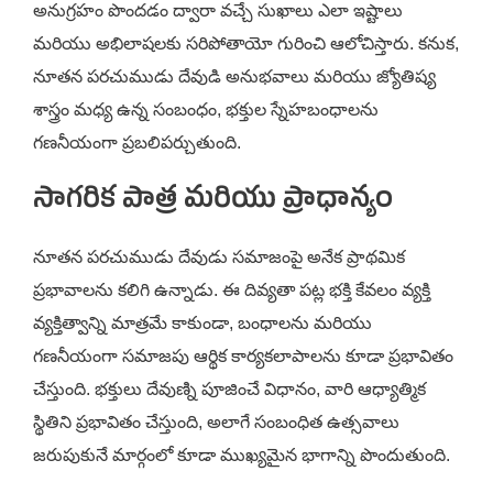
అనుగ్రహం పొందడం ద్వారా వచ్చే సుఖాలు ఎలా ఇష్టాలు
మరియు అభిలాషలకు సరిపోతాయో గురించి ఆలోచిస్తారు. కనుక,
నూతన పరచుముడు దేవుడి అనుభవాలు మరియు జ్యోతిష్య
శాస్త్రం మధ్య ఉన్న సంబంధం, భక్తుల స్నేహబంధాలను
గణనీయంగా ప్రబలిపర్చుతుంది.
సాగరిక పాత్ర మరియు ప్రాధాన్యం
నూతన పరచుముడు దేవుడు సమాజంపై అనేక ప్రాథమిక
ప్రభావాలను కలిగి ఉన్నాడు. ఈ దివ్యతా పట్ల భక్తి కేవలం వ్యక్తి
వ్యక్తిత్వాన్ని మాత్రమే కాకుండా, బంధాలను మరియు
గణనీయంగా సమాజపు ఆర్థిక కార్యకలాపాలను కూడా ప్రభావితం
చేస్తుంది. భక్తులు దేవుణ్ని పూజించే విధానం, వారి ఆధ్యాత్మిక
స్థితిని ప్రభావితం చేస్తుంది, అలాగే సంబంధిత ఉత్సవాలు
జరుపుకునే మార్గంలో కూడా ముఖ్యమైన భాగాన్ని పొందుతుంది.