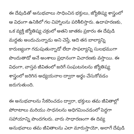
ఈ దేవుడితో అనుభవాలు సాధించిన భక్తులు, జ్యోతిష్య శాస్త్రంలో
ఆ విధంగా ఉనికిలో గల చిహ్నాలను పరిశీలిస్తారు. ఉదాహరణకు,
ఒక వ్యక్తి జ్యోతిష్య చక్రంలో అతని జాతకం ప్రకారం ఈ దేవుడి
మద్దతు అందుచున్నాడు అని చెప్తే, ఆది తన బాల్యాన్ని
కారుణ్యంగా గడుపుతున్నాడో లేదా సాఫల్యాన్ని సులభముగా
పొందుతాడో అనే అంశాలు ప్రధానంగా విచారణకు వస్తాయి. ఈ
విధంగా, వాస్తవ జీవితంలో జరిగే సంఘటనలను జ్యోతిష్య
శాస్త్రంలో జరిగిన అధ్యయనాల ద్వారా అర్థం చేసుకోవడం
జరుగుతుంది.
ఈ అనుభవాలను సేకరించడం ద్వారా, భక్తులు తమ జీవితాల్లో
పోరాటాలు మరియు సాధనలను అధిగమించడంలో పెద్దగా
సహాయాన్ని పొందగలరు. వారు సాధారణంగా ఈ దివ్య
అనుభవాలు తమ జీవితాలను ఎలా మారుస్తాయో, అలాగే దేవుడి