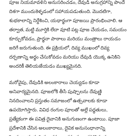
పూజ నియమావళిని అనుసరించడం, దేవుడి అనుగ్రహాన్ని పొందే
దిశగా ముందుకెళ్ళడంలో సహాయపడుతుంది. మొదటిగా,
శుభకాలాన్ని నిర్దేశించి, యథార్థంగా పూజయి ప్రారంభించాలి. ఆ
తర్వాత, మట్టి మూర్తికి లేదా వూటి పట్ల పూజ చేయడం, సమయం
కూర్చుకోవడం, ప్రార్థనా పాఠాలు మరియు మంత్రాలు రాయడం
జరిగే జరుగుతుంది. ఈ ప్రక్రియలో, దివ్య ముఖంలో దివ్య
దర్పణాన్ని అర్థం చేసుకోవడం మరియు దేవుడి యొక్క ఉనికిని
అందరికీ తెలియజేయడం ముఖ్యమైనది.
మరోవైపు, దేవుడికి అలంకారాలు చెయ్యడం కూడా
అనివార్యమైనది. పూజలోకి తీసే పుష్పాలను దేవుణ్ణి
నినదించాలని ప్రస్తుతం సమాజంలో ఉత్సవాలకు కూడా
ఉపయోగిస్తారు. వివిధ రంగుల పూలతో అల్లే పద్ధతులు,
ప్రత్యేకంగా ఈ పవిత్ర దైవానికి అనుగుణంగా ఉంటాయి. పూజా
ప్రదేశానికి చేసిన అలంకారాలు, దైవిక అనుసంధానాన్ని