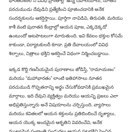
భారతదేశంలోని వివిధ ప్రాంతాల్లో ఉన్న దేవాలయాలు, నూతన
పరచుముడు దేవుడిని ప్రత్యేకించి పూజించడానికి అనేక
సందర్శకులను ఆకర్షిస్తాయి. పూర్తిగా నావిడివి, తిరుపతి, మరియు
కాశీ వంటి పురాతన కేంద్రాల్లో ఆయన పూజ, ఎక్కడెక్కడో
ఉంటుందో ఆటపాటలుగా మారుతుంది. ఇవి కేవలం భక్తుల కోసమే
కాకుండా, పర్యాటకులదీ కూడా. ప్రతి దేవాలయంలో వివిధ
శిల్పాలు, చిత్రాలు భక్తిని ఆకర్షించే విధంగా నిర్మించబడ్డాయి.
ఇక్కడ కొద్ది గణనీయమైన పురాణాలు జోడిస్తే, “రామాయణం”
మరియు “మహాభారతం” లాంటి ఇతిహాసాలు నూతన
పరచుముడి గొప్పతనాన్ని అర్థం చేసుకోవడానికి ప్రముఖమైన
మార్గాలు. ఇది దేవుని వ్యక్తిత్వం మరియు ఆయన్ని ప్రజలు ఎలా
అభిప్రతిస్తున్నారు అనే విషయాలను చర్చిస్తుంది. వ్యాసాలు
మరియు కవితలలో ఆయన శక్తులను ప్రతిబింబించే దృశ్యాలు,
ఆయన యొక్క అందమైన ఆకృతిని వివరించేవి, అనేక
ముఖ్యమైన సంక్రాంతి పండుగలు ఆయన పట్లభక్తిని పెంచిన