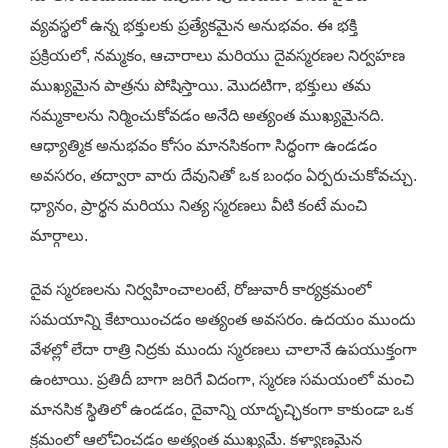
వ్యవస్థలో ఉన్న భక్తులకు ప్రత్యేకమైన అనుభవం. ఈ భక్తి
ప్రక్రియలో, నమ్మకం, ఆచారాలు మరియు దైవస్మరణల నిర్వహణ
ముఖ్యమైన పాత్రను పోషిస్తాయి. మొదటిగా, భక్తులు తమ
నమ్మకాలను నిర్మించుకోవడం అనేది అత్యంత ముఖ్యమైనది.
ఆధ్యాత్మిక అనుభవం కోసం మానసికంగా సిద్ధంగా ఉండడం
అవసరం, తద్వారా వారు దేవునితో ఒక బంధం ఏర్పరుచుకోవచ్చు.
ధ్యానం, ప్రార్థన మరియు నిత్య స్మరణలు వీటి కంటే మంచి
మార్గాలు.
దైవ స్మరణలను నిర్వహించాలంటే, రోజువారీ కార్యక్రమంలో
సమయాన్ని కేటాయించడం అత్యంత అవసరం. ఉదయం ముందు
వేళల్లో లేదా రాత్రి నిద్రకు ముందు స్మరణలు చాలానే ఉపయుక్తంగా
ఉంటాయి. ప్రతిదీ బాగా జరిగే విదంగా, స్మరణ సమయంలో మంచి
మానసిక స్థితిలో ఉండడం, దైవాన్ని యాదృచ్ఛికంగా కాకుండా ఒక
క్రమంలో ఆలోచించడం అత్యంత ముఖ్యమే. కళ్యాణమైన