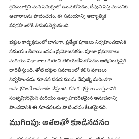
దైవమూర్తిని మన సమక్షంలో ఉంచుకోవడం, దేవుని పట్ల మానసిక
ఆచారాలను పాటించడం, ఈ సమయాన్ని ఆధ్యాత్మిక
పరిగ్రహంలోకి తీసుకువెళ్లుతుంది.
భక్తుల కార్యక్రమంలో భాగంగా, ప్రత్యేక పూజలు నిర్వహించడానికి
సమయం కేటాయించడం ప్రయోజనకరం. పూజా ప్రమాణాలు
మరియు విధానాలు గురించి తెలియజేసుకోవడం ఆత్మసంతృప్తికి
దారితీస్తుంది. తోటి భక్తుల సమాజంలో కలిసి పూజలు
నిర్వహించడం నూతన పరచుముడు దేవుణ్ని మరింతగా
అనుభవించే అవకాశం చేస్తుంది. కనుక, భక్తులు వాస్తవానికి
సంతృప్తికరమైన మరియు ఉత్సాహభరితమైన అనుభవాన్ని
పొందడానికి ఈ సూచనలను పాటించడం కీలకమైనది.
ముగింపు: ఆశలతో కూడినదనం