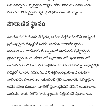
సమకూర్చడం, స్పష్టమైన ధ్యానం కోసం దారులు చూపించడం,
మరియు సౌమ్యమైన, కృప ప్రతిభను చాటుతున్నాయి.
పౌరాణిక స్థానం
నూతన పరచుముడు దేవుడు, అనగా వర్తమానంలోని అత్యంత
ప్రముఖమైన దేవుళ్లలో ఒకరు. ఆయన పౌరాణిక స్థానం
అనుసరించి, భారతీయ సంస్కృతిలో ఆయనకు ప్రత్యేకమైన
ప్రాముఖ్యత ఉంది. వేదాలలో, పురాణాలలో, ఇతిహాసాలలో
ఆయన గురించి పలు ప్రాముఖికతలను కనుగొనవచ్చు. ఆధ్యాత్మిక
విద్యలో నూతన పరచుముడిని శక్తిమంతమైన ఆది దేవతగా
భావించడం సాధారణం. ఇటువంటి దైవ ముఖంనకు పవిత్రమైన
అనేక కథలు ఉండగా, వాటిలో ప్రధానమైనవి దేవుని అవతారాలు
మరియు ఆయనలోని సామర్థ్యాలను చిత్రీకరించే పురాణాలు.