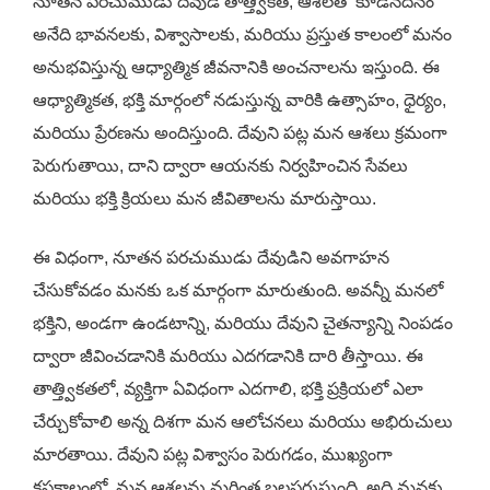
నూతన పరచుముడు దేవుడి తాత్త్వికత, ఆశలతో కూడినదనం
అనేది భావనలకు, విశ్వాసాలకు, మరియు ప్రస్తుత కాలంలో మనం
అనుభవిస్తున్న ఆధ్యాత్మిక జీవనానికి అంచనాలను ఇస్తుంది. ఈ
ఆధ్యాత్మికత, భక్తి మార్గంలో నడుస్తున్న వారికి ఉత్సాహం, ధైర్యం,
మరియు ప్రేరణను అందిస్తుంది. దేవుని పట్ల మన ఆశలు క్రమంగా
పెరుగుతాయి, దాని ద్వారా ఆయనకు నిర్వహించిన సేవలు
మరియు భక్తి క్రియలు మన జీవితాలను మారుస్తాయి.
ఈ విధంగా, నూతన పరచుముడు దేవుడిని అవగాహన
చేసుకోవడం మనకు ఒక మార్గంగా మారుతుంది. అవన్నీ మనలో
భక్తిని, అండగా ఉండటాన్ని, మరియు దేవుని చైతన్యాన్ని నింపడం
ద్వారా జీవించడానికి మరియు ఎదగడానికి దారి తీస్తాయి. ఈ
తాత్త్వికతలో, వ్యక్తిగా ఏవిధంగా ఎదగాలి, భక్తి ప్రక్రియలో ఎలా
చేర్చుకోవాలి అన్న దిశగా మన ఆలోచనలు మరియు అభిరుచులు
మారతాయి. దేవుని పట్ల విశ్వాసం పెరుగడం, ముఖ్యంగా
కష్టకాలంలో, మన ఆశలను మరింత బలపరుస్తుంది, అది మనకు