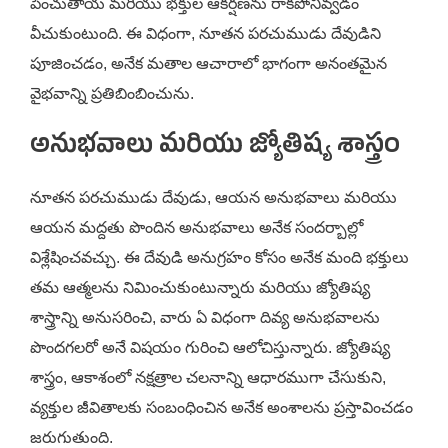
పెంచుతాయ మరియు భక్తుల ఆకర్షణను రాకపోనివ్వడం
వీచుకుంటుంది. ఈ విధంగా, నూతన పరచుముడు దేవుడిని
పూజించడం, అనేక మతాల ఆచారాలో భాగంగా అనంతమైన
వైభవాన్ని ప్రతిబింబించును.
అనుభవాలు మరియు జ్యోతిష్య శాస్త్రం
నూతన పరచుముడు దేవుడు, ఆయన అనుభవాలు మరియు
ఆయన మద్దతు పొందిన అనుభవాలు అనేక సందర్బాల్లో
విశ్లేషించవచ్చు. ఈ దేవుడి అనుగ్రహం కోసం అనేక మంది భక్తులు
తమ ఆత్మలను నిమించుకుంటున్నారు మరియు జ్యోతిష్య
శాస్త్రాన్ని అనుసరించి, వారు ఏ విధంగా దివ్య అనుభవాలను
పొందగలరో అనే విషయం గురించి ఆలోచిస్తున్నారు. జ్యోతిష్య
శాస్త్రం, ఆకాశంలో నక్షత్రాల చలనాన్ని ఆధారముగా చేసుకుని,
వ్యక్తుల జీవితాలకు సంబంధించిన అనేక అంశాలను ప్రస్తావించడం
జరుగుతుంది.