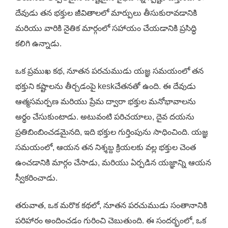
దేవుడు తన భక్తుల జీవితాలలో మార్పులు తీసుకురావడానికి
మరియు వారికి నైతిక మార్గంలో సహాయం చేయడానికి ప్రసిద్ధి
కలిగి ఉన్నాడు.
ఒక ప్రముఖ కథ, నూతన పరచుముడు యజ్ఞ సమయంలో తన
భక్తుని కష్టాలను తీర్చడంపై keskచేతనతో ఉంది. ఈ దేవుడు
ఆత్మసమర్పణ మరియు ప్రేమ ద్వారా భక్తుల మనోభావాలను
అర్థం చేసుకుంటాడు. అటువంటి పరిచయాలు, దైవ దయను
ప్రతిబింబించడమైనది, ఇది భక్తుల గుర్తింపును సాధించింది. యజ్ఞ
సమయంలో, ఆయన తన నిశ్శబ్ద క్రియలకు వల్ల భక్తుల చెంత
ఉంచడానికి మార్గం చేసాడు, మరియు ఏర్పడిన యజ్ఞాన్ని ఆయన
స్వీకరించాడు.
తరువాత, ఒక మరొక కథలో, నూతన పరచుముడు సంతానానికి
పరిహారం అందించడం గురించి చెబుతుంది. ఈ సందర్భంలో, ఒక