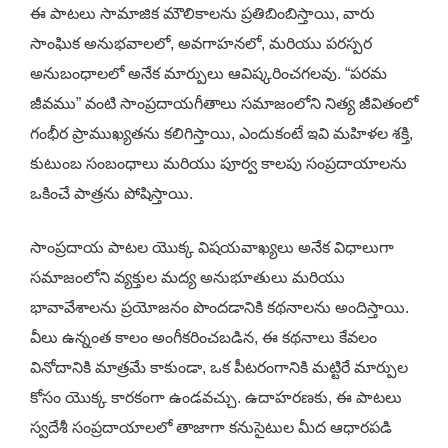
ఈ పాటలు సామాజిక మౌలికాలను ప్రతిబింబిస్తాయి, వారు
సాంఘిక అనుభవాలలో, అవగాహనలో, మరియు పరస్పర
అనుబంధాలలో అనేక మార్పులు ఆవిష్కరించగలవు. “పరమ
జీవము” వంటి సాంప్రదాయగీతాలు సమాజంలోని నిత్య జీవితంలో
గంభీర ప్రాముఖ్యతను కలిగిస్తాయి, ఎందుకంటే ఇవి మహిళల శక్తి,
కుటుంబ సంబంధాలు మరియు పూర్వ కాలపు సంప్రదాయాలను
ఒకించే పాత్రను పోషిస్తాయి.
సాంప్రదాయ పాటల యొక్క విషయవాఖ్యలు అనేక విధాలుగా
సమాజంలోని వ్యక్తుల మద్య అనుభూతులు మరియు
భావావేశాలను ప్రయోజనం పొందడానికి కథనాలను అందిస్తాయి.
వీలు ఉన్నంత కాలం అంగీకరించబడిన, ఈ కథనాలు కేవలం
వినోదానికి మాత్రమే కాకుండా, ఒక పీటరంగానికి మట్టిరే మార్పుల
కోసం యొక్క కారకంగా ఉండవచ్చు. ఉదాహరణకు, ఈ పాటలు
స్వదేశీ సంప్రదాయాలలో తాజాగా కనుసైటుల మీద ఆధారపడి