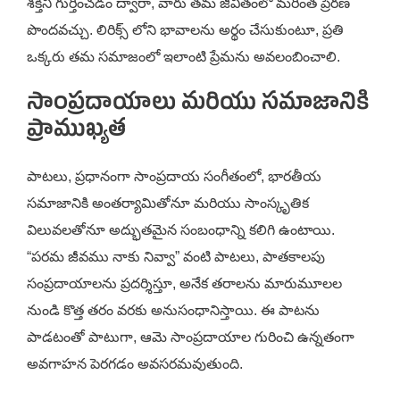
శక్తిని గుర్తించడం ద్వారా, వారు తమ జీవితంలో మరింత ప్రేరణ
పొందవచ్చు. లిరిక్స్ లోని భావాలను అర్థం చేసుకుంటూ, ప్రతి
ఒక్కరు తమ సమాజంలో ఇలాంటి ప్రేమను అవలంబించాలి.
సాంప్రదాయాలు మరియు సమాజానికి
ప్రాముఖ్యత
పాటలు, ప్రధానంగా సాంప్రదాయ సంగీతంలో, భారతీయ
సమాజానికి అంతర్యామితోనూ మరియు సాంస్కృతిక
విలువలతోనూ అద్భుతమైన సంబంధాన్ని కలిగి ఉంటాయి.
“పరమ జీవము నాకు నివ్వా” వంటి పాటలు, పాతకాలపు
సంప్రదాయాలను ప్రదర్శిస్తూ, అనేక తరాలను మారుమూలల
నుండి కొత్త తరం వరకు అనుసంధానిస్తాయి. ఈ పాటను
పాడటంతో పాటుగా, ఆమె సాంప్రదాయాల గురించి ఉన్నతంగా
అవగాహన పెరగడం అవసరమవుతుంది.