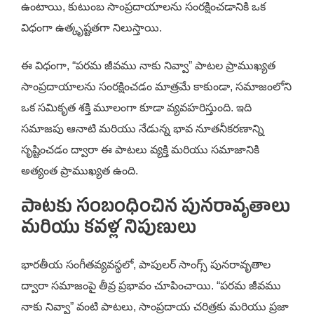
ఉంటాయి, కుటుంబ సాంప్రదాయాలను సంరక్షించడానికి ఒక
విధంగా ఉత్కృష్టతగా నిలుస్తాయి.
ఈ విధంగా, “పరమ జీవము నాకు నివ్వా” పాటల ప్రాముఖ్యత
సాంప్రదాయాలను సంరక్షించడం మాత్రమే కాకుండా, సమాజంలోని
ఒక సమికృత శక్తి మూలంగా కూడా వ్యవహరిస్తుంది. ఇది
సమాజపు ఆనాటి మరియు నేడున్న భావ నూతనీకరణాన్ని
సృష్టించడం ద్వారా ఈ పాటలు వ్యక్తి మరియు సమాజానికి
అత్యంత ప్రాముఖ్యత ఉంది.
పాటకు సంబంధించిన పునరావృతాలు
మరియు కవళ్ల నిపుణులు
భారతీయ సంగీతవ్యవస్థలో, పాపులర్ సాంగ్స్ పునరావృతాల
ద్వారా సమాజంపై తీవ్ర ప్రభావం చూపించాయి. “పరమ జీవము
నాకు నివ్వా” వంటి పాటలు, సాంప్రదాయ చరిత్రకు మరియు ప్రజా