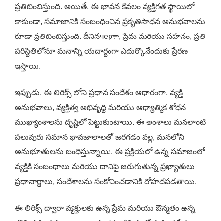
ప్రతిబింబిస్తుంది. అయితే, ఈ భావన కేవలం వ్యక్తిగత స్థాయిలో
కాకుండా, సమాజానికి సంబంధించిన ప్రకృతిసాధన అనుభవాలను
కూడా ప్రతిబింబిస్తుంది. దీనినчерా, ప్రేమ మరియు సహనం, ప్రతి
పరిస్థితిలోనూ మనాన్ని యదార్ధంగా ఎదుర్కొనేందుకు ప్రేరణ
ఇస్తాయి.
ఇప్పుడు, ఈ లిరిక్స్ లోని ప్రధాన సందేశం ఆధారంగా, వ్యక్తి
అనుభవాలు, వ్యక్తిత్వ అభివృద్ధి మరియు ఆధ్యాత్మిక శోధన
ముఖ్యాంశాలను దృష్టిలో పెట్టుకుంటాయి. ఈ అంశాలు మనలాంటి
పలువురు సమాన భావజాలాలతో జరగడం వల్ల, మనలోని
అనుభూతులను బంధిస్తున్నాయి. ఈ ప్రక్రియలో ఉన్న సమాజంలో
వ్యక్తికి సంబంధాలు మరియు దానిపై జరుగుతున్న ప్రఖ్యాతులు
ప్రధానార్ధాలు, సందేశాలను సంకోచించడానికి దోహదపడతాయి.
ఈ లిరిక్స్ ద్వారా వ్యక్తులకు ఉన్న ప్రేమ మరియు ఔన్మతం ఉన్న