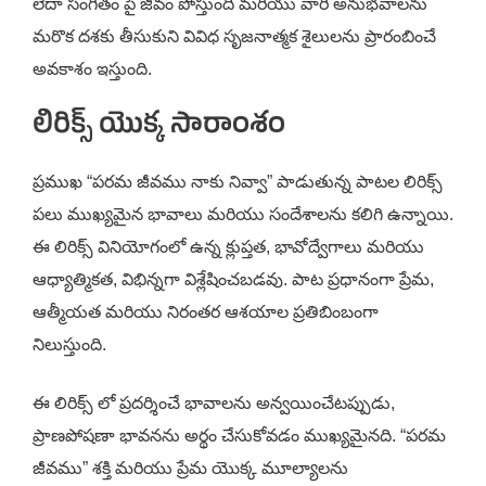
లేదా సంగీతం పై జీవం పోస్తుంది మరియు వారి అనుభవాలను
మరొక దశకు తీసుకుని వివిధ సృజనాత్మక శైలులను ప్రారంబించే
అవకాశం ఇస్తుంది.
లిరిక్స్ యొక్క సారాంశం
ప్రముఖ “పరమ జీవము నాకు నివ్వా” పాడుతున్న పాటల లిరిక్స్
పలు ముఖ్యమైన భావాలు మరియు సందేశాలను కలిగి ఉన్నాయి.
ఈ లిరిక్స్ వినియోగంలో ఉన్న క్లుప్తత, భావోద్వేగాలు మరియు
ఆధ్యాత్మికత, విభిన్నగా విశ్లేషించబడవు. పాట ప్రధానంగా ప్రేమ,
ఆత్మీయత మరియు నిరంతర ఆశయాల ప్రతిబింబంగా
నిలుస్తుంది.
ఈ లిరిక్స్ లో ప్రదర్శించే భావాలను అన్వయించేటప్పుడు,
ప్రాణపోషణా భావనను అర్థం చేసుకోవడం ముఖ్యమైనది. “పరమ
జీవము” శక్తి మరియు ప్రేమ యొక్క మూల్యాలను