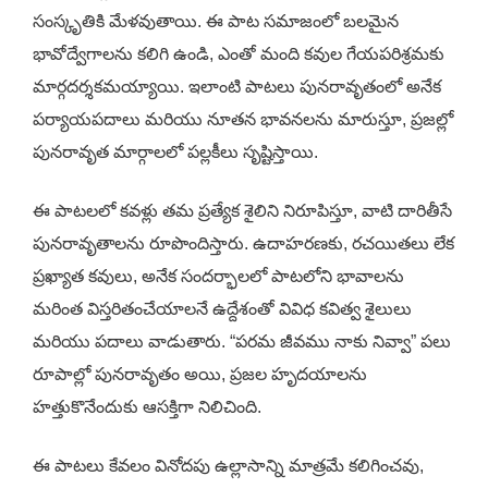
సంస్కృతికి మేళవుతాయి. ఈ పాట సమాజంలో బలమైన
భావోద్వేగాలను కలిగి ఉండి, ఎంతో మంది కవుల గేయపరిశ్రమకు
మార్గదర్శకమయ్యాయి. ఇలాంటి పాటలు పునరావృతంలో అనేక
పర్యాయపదాలు మరియు నూతన భావనలను మారుస్తూ, ప్రజల్లో
పునరావృత మార్గాలలో పల్లకీలు సృష్టిస్తాయి.
ఈ పాటలలో కవళ్లు తమ ప్రత్యేక శైలిని నిరూపిస్తూ, వాటి దారితీసే
పునరావృతాలను రూపొందిస్తారు. ఉదాహరణకు, రచయితలు లేక
ప్రఖ్యాత కవులు, అనేక సందర్భాలలో పాటలోని భావాలను
మరింత విస్తరితంచేయాలనే ఉద్దేశంతో వివిధ కవిత్వ శైలులు
మరియు పదాలు వాడుతారు. “పరమ జీవము నాకు నివ్వా” పలు
రూపాల్లో పునరావృతం అయి, ప్రజల హృదయాలను
హత్తుకొనేందుకు ఆసక్తిగా నిలిచింది.
ఈ పాటలు కేవలం వినోదపు ఉల్లాసాన్ని మాత్రమే కలిగించవు,