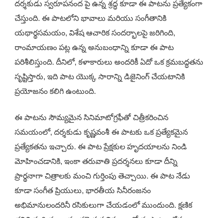
దర్శకుడు స్వరూపనంద పై ఉన్న శ్రద్ధ కూడా ఈ పాటను ప్రత్యేకంగా
చేస్తుంది. ఈ పాటలోని భావాలు మరియు సంగీతానికి
యథార్థసమయం, విశేష ఆచారిక సందర్భాలపై జరిగింది,
రాంమాయణం పట్ల ఉన్న అనుబంధాన్ని కూడా ఈ పాట
పరిశీలిస్తుంది. దీనిలో, కళాకారులు అందరికీ ఏదో ఒక క్రమబద్ధతను
సృష్టిస్తారు, ఇది పాట యొక్క సారాన్ని డిజైనింగ్ చేయటానికి
ప్రయోజనం కలిగి ఉంటుంది.
ఈ పాటను సౌమ్యమైన సినిమాటోగ్రఫీతో చిత్రీకరించిన
సమయంలో, దర్శకుడు కృష్ణవంశీ ఈ పాటకు ఒక ప్రత్యేకమైన
ప్రత్యేకతను ఇచ్చారు. ఈ పాట ప్రేక్షకుల హృదయాలను నిండి
మోహించడానికి, ఇంకా తరువాతి ప్రదర్శనలు కూడా దీన్ని
ప్రార్థనాగా చిత్రాలకు మంచి గుర్తింపు తెచ్చాయి. ఈ పాట నేడు
కూడా సంగీత ప్రియులు, భారతీయ సినీరంజనం
అభిమానులందరినీ రసికులుగా చేయడంలో ముందుంది. క్షణిక