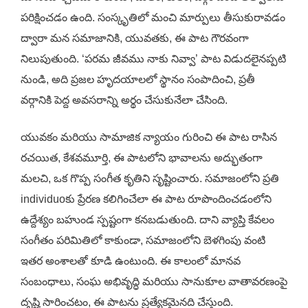
పరిక్షించడం ఉంది. సంస్కృతిలో మంచి మార్పులు తీసుకురావడం
ద్వారా మన సమాజానికి, యువతకు, ఈ పాట గౌరవంగా
నిలుపుతుంది. ‘పరమ జీవము నాకు నివ్వా’ పాట విడుదలైనప్పటి
నుండి, అది ప్రజల హృదయాలలో స్థానం సంపాదించి, ప్రతీ
వర్గానికి పెద్ద అవసరాన్ని అర్థం చేసుకునేలా చేసింది.
యువకం మరియు సామాజిక న్యాయం గురించి ఈ పాట రాసిన
రచయిత, కేశవమూర్తి, ఈ పాటలోని భావాలను అద్భుతంగా
మలచి, ఒక గొప్ప సంగీత కృతిని సృష్టించారు. సమాజంలోని ప్రతి
individuoకు ప్రేరణ కలిగించేలా ఈ పాట రూపొందించడంలోని
ఉద్దేశ్యం బహుండ స్పష్టంగా కనబడుతుంది. దాని వ్యాప్తి కేవలం
సంగీతం పరిమితిలో కాకుండా, సమాజంలోని బెళగింపు వంటి
ఇతర అంశాలతో కూడి ఉంటుంది. ఈ కాలంలో మానవ
సంబంధాలు, సంఘ అభివృద్ధి మరియు సానుకూల వాతావరణంపై
దృష్టి సారించటం, ఈ పాటను ప్రత్యేకమైనది చేస్తుంది.