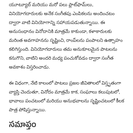
యూట్యూబ్ మరియు మరో పలు ప్లాట్‌ఫామ్‌లు,
వినియోగదారులకు అనేక సంగీతపు ఎంపికలను అందించటం
ద్వారా వాటి వినియోగాన్ని సహాయపడుతున్నాయి. ఈ
అనుసంధానం వినోదానికి మాత్రమే కాకుండా, కళాకారులకు
మరింత అవగాహనను సృష్టించి, రాంప్‌లను పంపాలని ఉత్సాహం
కలిగిస్తుంది. వినియోగదారులు తమ అనుకూలమైన పాటలను
కనుగొని, వాటిని అందరి మధ్య పంచుకోవడం ద్వారా సంగీత
అవకాశం విస్తరించాడు.
ఈ విధంగా, నేటి కాలంలో పాటలు ప్రజల జీవితాలలో విస్తృతంగా
వ్యాప్తి చెందుతూ, వినోదం మాత్రమే కాక, సంఘాలు కలుపుటలో,
భావాలు పంచటంలో మరియు అనుభవాలను సృష్టించటంలో కీలక
పాత్ర పోషిస్తున్నాయి.
సమాప్తం