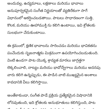
అందువల్ల, ఉద్యమాలు, లక్షణాలు మరియు భావాలు
అనుపూర్వకమైన సంగీత నిర్ణయాలతో వ్యతిరేకంగా సాగే
విధానంలో ఆకర్షించబడతాయి. పాటలు సాధారణంగా సుత్తి,
కొలక, మరియు ఊహాముక్తి ను కలిగి ఉంటాయి, ఇవి శ్రోతలకు
సులభంగా చేరుకుంటాయి.
ఈ క్రమంలో, క్షణిక భావాలను సారించడం మరియు భావికతను
పంచేందుకు సృజనాత్మకం మిశ్రమంగా ఉపయోగించబడుతుంది.
వింటి ఉండగా పాట యొక్క శ్రావ్యత మారలు జాగ్రత్తగా
లెక్కలించాలి, నాట్యం మరియు భావోద్వేగాలు మరియు అదనపు
వారు కలిగి ఉన్నప్పుడు, ఈ పాడిన వాటి ముఖ్యమైన అంశాలు
కావడానికి వీలు కలిగిస్తాయి.
అంతేకాకుండా, సంగీత పాడే ప్రక్రియ ప్రత్యేకమైన విషాదానికి
లోనవుతుంది, ఇది శ్రోతలకు అనుభూతులు కలిగిస్తుంది, పాట