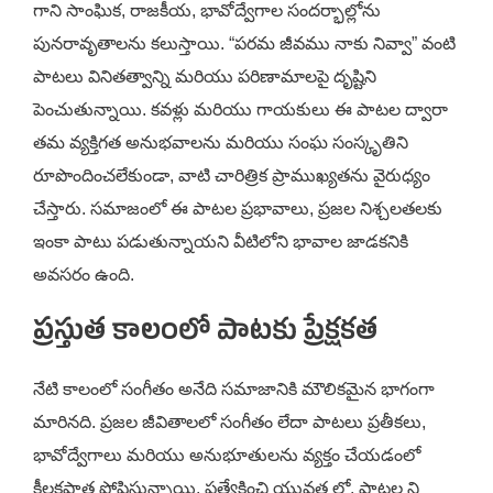
గాని సాంఘిక, రాజకీయ, భావోద్వేగాల సందర్భాల్లోను
పునరావృతాలను కలుస్తాయి. “పరమ జీవము నాకు నివ్వా” వంటి
పాటలు వినితత్వాన్ని మరియు పరిణామాలపై దృష్టిని
పెంచుతున్నాయి. కవళ్లు మరియు గాయకులు ఈ పాటల ద్వారా
తమ వ్యక్తిగత అనుభవాలను మరియు సంఘ సంస్కృతిని
రూపొందించలేకుండా, వాటి చారిత్రిక ప్రాముఖ్యతను వైరుధ్యం
చేస్తారు. సమాజంలో ఈ పాటల ప్రభావాలు, ప్రజల నిశ్చ‌లతలకు
ఇంకా పాటు పడుతున్నాయని వీటిలోని భావాల జాడకనికి
అవసరం ఉంది.
ప్రస్తుత కాలంలో పాటకు ప్రేక్షకత
నేటి కాలంలో సంగీతం అనేది సమాజానికి మౌలికమైన భాగంగా
మారినది. ప్రజల జీవితాలలో సంగీతం లేదా పాటలు ప్రతీకలు,
భావోద్వేగాలు మరియు అనుభూతులను వ్యక్తం చేయడంలో
కీలకపాత్ర పోషిస్తున్నాయి. ప్రత్యేకించి యువత లో, పాటల ని