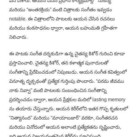
పని చేశారు. ఆయన చేసిన ప్రధాన కార్యక్రమాల్లో “సుకన్య”
మరియు “అంతరక్రియ” వంటి చిత్రాలకు సంగీతం ఇవ్వడం
notable. ఈ చిత్రాలలోని పాటలకు ఆయన చేసిన రచనలు
మరియు కంఠసాధనల ధ్వారా, ఆయన బహుమతి గ్రహీతగా
నిలిచారు.
ఈ పాటకు సంగీత దర్శకుడిగా ఉన్న చైత‌న్య కిశోర్ గురించి కూడా
ప్రస్తావించాలి. చైత‌న్య కిశోర్, తన కళాత్మక పునాదులతో
సంగీతాన్ని ప్రేరేపించడంలో నిపుణుడు. ఆయన సంగీత కవిత్వంలో
వినూత్న దృక్పథంతో ప్రత్యేక గుర్తింపు పొందారు. “పరమ జీవము
నాకు నివ్వా” వంటి పాటలకు సంబంధించిన సంగీతాన్ని
ప్రదర్శించడం ద్వారా, ఆయన ప్రేక్షకుల మదిలో lasting memory
ను తయారు చేస్తున్నారు. ఆయన కెరీర్‌లోని ఇతర గొప్ప కృతులలో
“నిత్యానంద” మరియు “మాయాబజార్” వరకూ, సంగీతరచన
మరియు వినోదంలో ఆయన అలాంటి ప్రత్యేకతను సృష్టించారు,
ఇది ఆయన విజయవంతమైన కెరీర్‌ను సూచిస్తుంది.