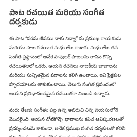
పాట రచయిత మరియు సంగీత
దర్శకుడు
ఈ పాట “పరమ జీవము నాకు నివ్వా” ను ప్రముఖ గాయకుడు
మరియు పాట రచయిత మధు తేజ రాశారు. మధు తేజ తన
సంగీత ప్రస్థానంలో అనేక పాపులర్ పాటలను రాసిన గొప్ప
రచయితలలో ఒకరు. ఆయన రచనలు నాటకీయ భావాలను
మరియు సున్నితమైన పదాలను కలిగి ఉంటాయి, ఇవి ప్రేక్షకుల
హృదయాలను తాకుకుంటాయి. తెలుగు సంగీత ప్రపంచంలో
ఆయన ప్రతిభావంతమైన రచయితగా నిలబడి ఉన్నారు.
మదు తేజకు సంగీతం పట్ల ఉన్న అభిరుచి చిన్న వయసులోనే
మొదలైంది. ఆయన నోటికొచ్చే భావాలను కవిత ఆవిష్కరణలతో
ప్రదర్శించటమే కాకుండా, అనేక ప్రముఖ సంగీత దర్శకులతో కలిసి