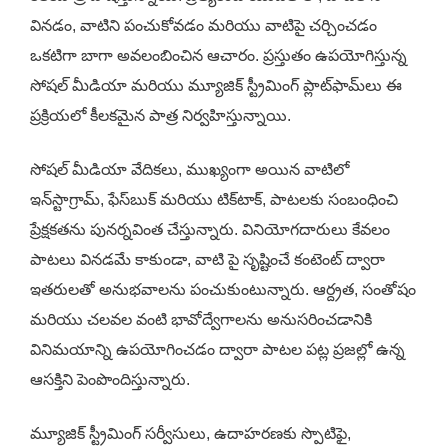
వినడం, వాటిని పంచుకోవడం మరియు వాటిపై చర్చించడం
ఒకటిగా బాగా అవలంబించిన ఆచారం. ప్రస్తుతం ఉపయోగిస్తున్న
సోషల్ మీడియా మరియు మ్యూజిక్ స్ట్రీమింగ్ ప్లాట్‌ఫామ్‌లు ఈ
ప్రక్రియలో కీలకమైన పాత్ర నిర్వహిస్తున్నాయి.
సోషల్ మీడియా వేదికలు, ముఖ్యంగా అయిన వాటిలో
ఇన్‌స్టాగ్రామ్, ఫేస్‌బుక్ మరియు టిక్‌టాక్, పాటలకు సంబంధించి
ప్రేక్షకతను పునర్నవింత చేస్తున్నారు. వినియోగదారులు కేవలం
పాటలు వినడమే కాకుండా, వాటి పై సృష్టించే కంటెంట్ ద్వారా
ఇతరులతో అనుభవాలను పంచుకుంటున్నారు. ఆర్ద్రత, సంతోషం
మరియు చలవల వంటి భావోద్వేగాలను అనుసరించడానికి
వినిమయాన్ని ఉపయోగించడం ద్వారా పాటల పట్ల ప్రజల్లో ఉన్న
ఆసక్తిని పెంపొందిస్తున్నారు.
మ్యూజిక్ స్ట్రీమింగ్ సర్వీసులు, ఉదాహరణకు స్పొటిఫై,