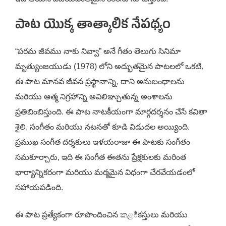
పాట యొక్క తాత్కాలిక నేపథ్యం
“పరమ జీవము నాకు నివ్వా” అనే గీతం తెలుగు సినిమా
మృత్యుంజయుడు (1978) లోని అద్భుతమైన పాటలలో ఒకటి.
ఈ పాట మానవ జీవన ప్రస్థానాన్ని, దాని అనుబంధాలను
మరియు ఆత్మ నిగ్రహాన్ని అవిలిఞ్చుతున్న అంశాలను
ప్రతిబింబిస్తుంది. ఈ పాట నాటకీయంగా మార్గదర్శనం చేసే కవితా
శైలి, సంగీతం మరియు నటనతో కూడి విడుదల అయ్యింది.
ప్రముఖ సంగీత దర్శకులు ఇళయరాజా ఈ పాటకు సంగీతం
సమకూర్చారు, ఇది ఈ సంగీత ఈతను ప్రేక్షకులకు మరింత
భార్యాన్నికరంగా మరియు మర్మమైన విధంగా చేరవేయడంలో
సహాయపడింది.
ఈ పాట ప్రత్యేకంగా రూపొందించిన කළికస్తులు మరియు