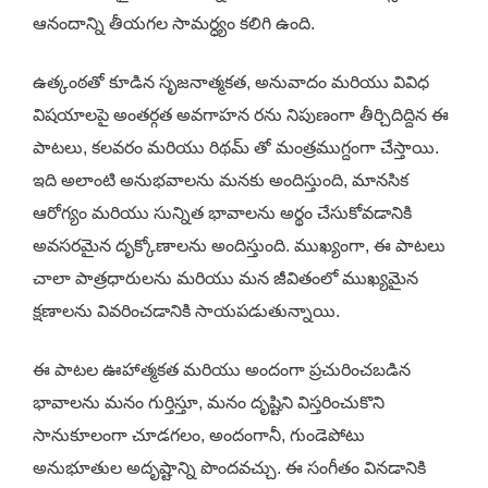
ఆనందాన్ని తీయగల సామర్ధ్యం కలిగి ఉంది.
ఉత్కంఠతో కూడిన సృజనాత్మకత, అనువాదం మరియు వివిధ
విషయాలపై అంతర్గత అవగాహన రను నిపుణంగా తీర్చిదిద్దిన ఈ
పాటలు, కలవరం మరియు రిథమ్ తో మంత్రముగ్దంగా చేస్తాయి.
ఇది అలాంటి అనుభవాలను మనకు అందిస్తుంది, మానసిక
ఆరోగ్యం మరియు సున్నిత భావాలను అర్థం చేసుకోవడానికి
అవసరమైన దృక్కోణాలను అందిస్తుంది. ముఖ్యంగా, ఈ పాటలు
చాలా పాత్రధారులను మరియు మన జీవితంలో ముఖ్యమైన
క్షణాలను వివరించడానికి సాయపడుతున్నాయి.
ఈ పాటల ఊహాత్మకత మరియు అందంగా ప్రచురించబడిన
భావాలను మనం గుర్తిస్తూ, మనం దృష్టిని విస్తరించుకొని
సానుకూలంగా చూడగలం, అందంగానీ, గుండెపోటు
అనుభూతుల అదృష్టాన్ని పొందవచ్చు. ఈ సంగీతం వినడానికి