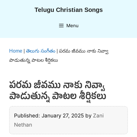
Skip
Telugu Christian Songs
to
content
Menu
Home
|
తెలుగు సంగీతం
|
పరమ జీవము నాకు నివ్వా
పాడుతున్న పాటల శీర్షికలు
పరమ జీవము నాకు నివ్వా
పాడుతున్న పాటల శీర్షికలు
Published: January 27, 2025
by
Zani
Nethan