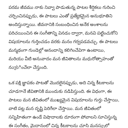
పరమ జీవము నాకు నివ్వా పాడుతున్న పాటల శీర్షికలు గురించి
చర్చించినప్పుడు, ఈ పాటలు ఎంతో ప్రత్యేకమైన అనుభూతిని
అందిస్తున్నాయి. జీవనానికి సంబంధించిన అనేక అంశాలను
పరిచయించిన ఈ సంగీతాన్ని వినడం ద్వారా, మనవి పట్టించుకోని
విషయాలను గుర్తించడం వరకు మనం గర్వపడవచ్చు. ఈ పాటలు
మన్మథంగా గుండెల్లో ఆనందాన్ని కలిగించేవిగా ఉంటాయి,
మరియు వీటి అనువాదం మన జీవితాలను మధురోత్సాహంతో
నავსించేలా చేస్తుంది.
ఒక పక్షి జ్ఞాపకం పాటతో మొదలైనప్పుడు, అది చిన్న కీటకాలను
చూడగానే జీవితానికి ముందుకు నడిపిస్తుంది. ఈ విధంగా, ఈ
పాటలు మన జీవితంలో ముఖ్యమైన విషయాలను గుర్తు చేస్తాయి,
వాటి పట్ల మన దృష్టి పెరిగేలా చేస్తాయి. మన జీవితంలో
సన్నిహితంగా ఉండే విషాదాలకు దూరంగా పోవాలని సూచిస్తున్న
ఈ సంగీతం, మైదానంలో చిన్న కీటకాలను చూసి మనస్సులో