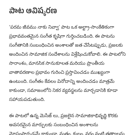
పాట ఆవిష్కరణ
‘పరమ జీవము నాకు నివ్వా’ పాట ఒక అల్ట్రా-సాంకేతికంగా
ప్రభావవంతమైన సంగీత కృషిగా గుర్తించబడింది. ఈ పాటను
సంగీతానికి సంబంధించిన అంశాలతో జత చేసేటప్పుడు, ప్రజలకు
అందించిన సామాజిక సందేశాలను విశ్లేషించుకోవాలి. ఈ పాటలోని
సారాంశం, మానసిక సానుకూలత మరియు ప్రాంతీయ
వాతావరణాల ప్రభావం గురించి ప్రస్తావించడం ముఖ్యంగా
ఉంటుంది. సంగీతం కేవలం వినోదాన్ని అందించడం మాత్రమే
కాకుండా, సమాజంలోని నికర వ్యవస్థలను మార్చడానికి కూడా
సహాయపడుతుంది.
ఈ పాటలో ఉన్న మెసేజ్ లు, ప్రజలైన సామాజికాభివృద్ధి కొరకు
అవసరమైన మార్పులకు సంబంధించిన అంశాలను
మోసంపార్చడమే కాకుండా, మతం, కులం, వర్గం వంటి తత్వాలను