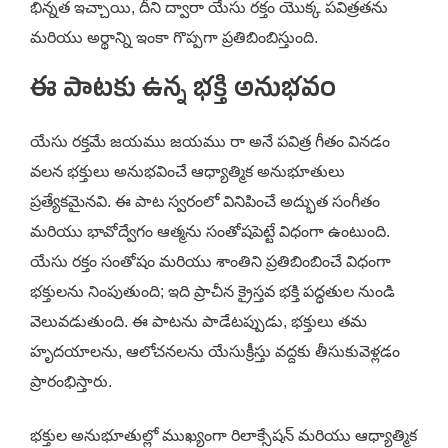
భిన్నత ఇచ్చాయి, దీని ద్వారా యేసు రక్తం యొక్క పవిత్రతను
మరియు అర్థాన్ని ఇంకా గొప్పగా ప్రతిబింబిస్తుంది.
ఈ పాటకు ఉన్న భక్తి అనుభవం
యేసు రక్తమే జయము జయము రా అనే పవిత్ర గీతం వినడం
వలన భక్తులు అనుభవించే ఆధ్యాత్మిక అనుభూతులు
ప్రత్యేకమైనవి. ఈ పాట స్వరంలో వినిపించే అద్భుత సంగీతం
మరియు భావోద్వేగం ఆత్మను సంతోషపెట్టే విధంగా ఉంటుంది.
యేసు రక్తం సంతోషం మరియు శాంతిని ప్రతిబింబించే విధంగా
భక్తులను నింపుతుంది; ఇది ప్రాచీన క్రైస్తవ భక్తి పద్ధతుల నుండి
వెలువడుతుంది. ఈ పాటను పాడేటప్పుడు, భక్తులు తమ
హృదయాలను, ఆలోచనలను యేసుక్రీస్తు వద్దకు తీసుకువెళ్లడం
ప్రారంభిస్తారు.
భక్తుల అనుభూతుల్లో ముఖ్యంగా రిలాక్సేషన్ మరియు ఆధ్యాత్మిక