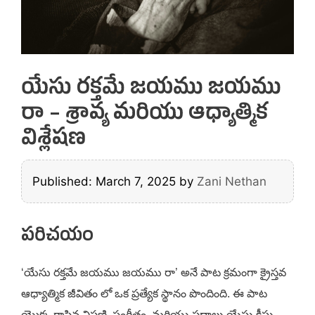
యేసు రక్తమే జయము జయము
రా – శ్రావ్య మరియు ఆధ్యాత్మిక
విశ్లేషణ
Published: March 7, 2025
by
Zani Nethan
పరిచయం
‘యేసు రక్తమే జయము జయము రా’ అనే పాట క్రమంగా క్రైస్తవ
ఆధ్యాత్మిక జీవితం లో ఒక ప్రత్యేక స్థానం పొందింది. ఈ పాట
యొక్క రాసిన విపణి, సంగీతం, మరియు పదాలు యేసు క్రీస్తు