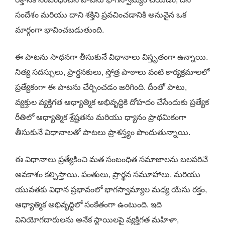
సందేశం మరియు దాని శక్తిని ప్రవచించడానికి అనువైన ఒక
మార్గంగా భావించబడుతుంది.
ఈ పాటను సాధనగా తీసుకునే విధానాలు విస్తృతంగా ఉన్నాయి.
నిత్య సదస్సులు, ప్రార్థనకులు, స్తోత్ర పాఠాలు వంటి కార్యక్రమాలలో
ప్రత్యేకంగా ఈ పాటను చేర్పించడం జరిగింది. దీంతో పాటు,
వ్యక్తుల వ్యక్తిగత ఆధ్యాత్మిక అభివృద్ధికి దోహదం చేసేందుకు ప్రత్యేక
రీతిలో ఆధ్యాత్మిక శ్రేష్టతను మరియు ధ్యానం ప్రాథమికంగా
తీసుకునే విధానాలతో పాటలు ప్రాశస్త్యం పొందుతున్నాయి.
ఈ విధానాలు ప్రత్యేకించి మత సంబంధిత సమాజాలను బలపరిచే
అవకాశం కల్పిస్తాయి. పంతులు, ప్రార్థన సమూహాలు, మరియు
యువతకు విధాన ప్రభావంలో భాగస్వామ్యాల మధ్య యేసు రక్తం,
ఆధ్యాత్మిక అభివృద్ధిలో సంకేతంగా ఉంటుంది. ఇది
వినియోగదారులను అనేక స్థాయిలపై వ్యక్తిగత మహిళా,