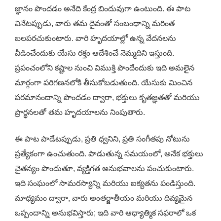
జ్ఞానం పొందడం అనేది కేంద్ర బిందువుగా ఉంటుంది. ఈ పాట
వినేటప్పుడు, వారు తమ దైవంతో సంబంధాన్ని మరింత
బలపరచుకుంటారు. వారి హృదయాల్లో ఉన్న వేదనలను
వీడించేందుకు యేసు రక్తం ఆదేశించే నెమ్మదిని ఇస్తుంది.
ప్రపంచంలోని కష్టాల నుంచి విముక్తి పొందేందుకు ఇది అమలైన
మార్గంగా పరిగణనలోకి తీసుకోబడుతుంది. యేసుకు మించిన
పరమానందాన్ని పొందడం ద్వారా, భక్తులు కృతజ్ఞతతో మరియు
ప్రార్థనలతో తమ హృదయాలను నింపుతారు.
ఈ పాట పాడేటప్పుడు, ప్రతి ధ్వనిని, ప్రతి సంగీతపు నోటును
ప్రత్యేకంగా ఉంచుతుంది. పాడుతున్న సమయంలో, అనేక భక్తులు
చైతన్యం పొందుతూ, వ్యక్తిగత అనుభవాలను పంచుకుంటారు.
ఇది సంఘంలో సామరస్యాన్ని మరియు ఐక్యతను పండిస్తుంది.
మాధ్యమం ద్వారా, వారు అంతర్జాతీయం మరియు దివ్యమైన
ఒప్పందాన్ని అనుభవిస్తారు; ఇది వారి ఆధ్యాత్మిక సఫరాలో ఒక