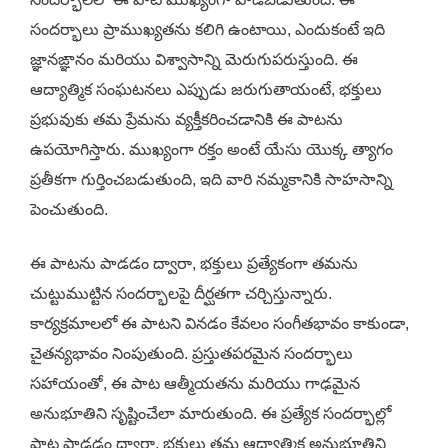
సందర్భాలు ప్రాముఖ్యతను కలిగి ఉంటాయి, ఎందుకంటే ఇది
జ్ఞానఙ్ఞానం మరియు విశ్వాసాన్ని మెరుగుపరుస్తుంది. ఈ
ఆద్యాత్మిక సంఘటనలు ఎప్పుడు జరుగుతాయంటే, భక్తులు
ప్రభువుకు తమ ప్రేమను వ్యక్తీకరించడానికి ఈ పాటను
ఉపయోగిస్తారు. ముఖ్యంగా రక్తం అంటే యేసు యొక్క త్యాగం
ప్రతీకగా గుర్తించబడుతుంది, ఇది వారి నమ్మకానికి సాహసాన్ని
పెంచుతుంది.
ఈ పాటను పాడడం ద్వారా, భక్తులు ప్రత్యేకంగా తమను
చుట్టుముట్టిన సందర్భాలపై దీర్ఘతగా చర్చిస్తున్నారు.
కార్యక్రమాలలో ఈ పాటని వినడం కేవలం సంగీతభావం కాకుండా,
చైతన్యభావం నింపుతుంది. ప్రస్తుతపరమైన సందర్భాలు
సహాయంతో, ఈ పాట ఆత్మీయతను మరియు గాఢమైన
అనుభూతిని సృష్టించేలా మారుతుంది. ఈ ప్రత్యేక సందర్భాల్లో
పాట పాడడం ద్వారా, భక్తులు తమ ఆధ్యాత్మిక అనుభూతిని