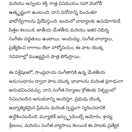
మరియు అన్వయ శక్తి. గాత్ర వినిమయం సహా మెలోడీ
ఉత్కృష్టంగా ఉంటుంది, దాని వినోదాన్ని పెంచుతూ
భావోద్వేగాలను ప్రేరేపిస్తుంది. ఇందులో వాద్యాలకు ఉపయోగపడే
పిత్తల కలయిక, జాతీయ మేళతీరు మరియు ఇతర విభిన్న
సంగీతం పద్ధతులు ఉంటాయి. అందువల్ల, సంగీత వాద్యాలు,
ప్రత్యేకించి రాగాలు లేదా హార్మోనియం, ఈ పాట యొక్క
సవివరాల్లో ముఖ్యమైన పాత్ర పోషిస్తాయి.
ఈ విశ్లేషణలో, సాంప్రదాయ సంగీతానికి ఉన్న మేళతీయ
అనుసంధానం ద్వారా పాట యొక్క భావాలను మరింత ప్రగాఢంగా
అనుభవించవచ్చు. దాని సంగీత నిర్మాణం శ్రోతలకు నిశ్శబ్దంలో
సేవించబడిన అనుభవాన్ని అందిస్తూ, ప్రభువు యొక్క
ఆధ్యాత్మికమైన ప్రేమను మరింత స్పష్టంగా స్మరించడానికి
ఉద్దేశించబడింది. మ్యూజిక్ ఇన్స్ట్రుమెంట్స్ అమోరం, శ్రావ్య
శ్రేణులు, మరియు సంగీత వ్యాసాలు కలయిక ఈ పాటకు ప్రత్యేక