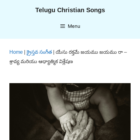
Skip
Telugu Christian Songs
to
content
Menu
Home
|
క్రైస్తవ సంగీత
|
యేసు రక్తమే జయము జయము రా –
శ్రావ్య మరియు ఆధ్యాత్మిక విశ్లేషణ