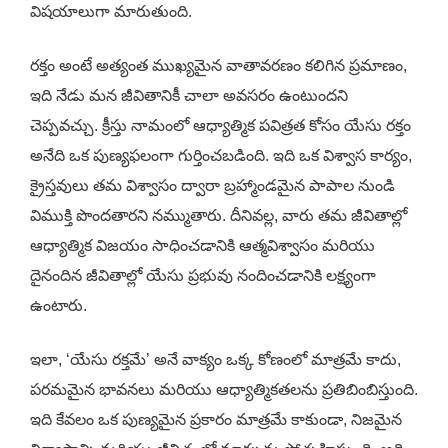
విషయాలుగా మారుతుంది.
రక్తం అంటే అత్యంత ముఖ్యమైన వాతావరణం కలిగిన ప్రమాణం,
ఇది నేడు మన జీవితానికీ చాలా అవసరం ఉంటుందని
చెప్పవచ్చు. క్రీస్తు నామంలో ఆధ్యాత్మిక పవిత్రత కోసం యేసు రక్తం
అనేది ఒక పుణ్యఫలంగా గుర్తించబడింది. ఇది ఒక విశ్వాస కార్యం,
క్రైస్తవులు తమ విశ్వాసం ద్వారా బ్రహ్మాండమైన పాపాల నుండి
విముక్తి పొందతారని నమ్ముతారు. దీనివల్ల, వారు తమ జీవితాల్లో
ఆధ్యాత్మిక విజయం సాధించడానికి ఆత్మవిశ్వాసం మరియు
దైనందిన జీవితాల్లో యేసు ప్రభువు నందించడానికి లక్ష్యంగా
ఉంటారు.
ఇలా, ‘యేసు రక్తమే’ అనే వాక్యం ఒక్క కోణంలో మాత్రమే కాదు,
పరమమైన భావనలు మరియు ఆధ్యాత్మికతలను ప్రతిబింబిస్తుంది.
ఇది కేవలం ఒక పుణ్యమైన ప్రకారం మాత్రమే కాకుండా, నిజమైన