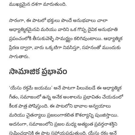
ముఖ్యమైన దశగా మారుతుంది.
సారంగా, ఈ పాటలో భక్తులు పొందే అనుభవాలు చాలా
ఆధ్యాత్మికమైనవి మరియు వారిని ఒక గొప్ప దైవిక అనుభూతి
ప్రపంచంలోకి తీసుకువెళ్ళే సామర్థ్యం కలిగివుంటాయి. ఆధ్యాత్మిక
ప్రేరణ ద్వారా, వారు ఒక్కటిగా నివసిస్తూ, సహనంతో ముందుకు
సాగుతారు.
సామాజిక ప్రభావం
‘యేసు రక్తమే జయము’ అనే పాటగా పిలువబడే ఈ ఆధ్యాత్మిక
గీతం, సమాజంలో ఉన్న అనేక అంశాలను ప్రభావితం చేయడంలో
కీలక పాత్ర పోషిస్తుంది. ఈ పాటలోని భావాల అన్వయాలు
మరియు చైతన్యాలు ప్రజలంగాకలిత కౌశల్యాన్ని పుంజిస్తాయి.
అదనంగా, సమాజంలోని ప్రజల మధ్య అత్యంత ప్రవర్తనాశక్తిని
సృష్టించడానికి ఈ పాట సహాయపడుతుంది. యేసు రక్తం అనే