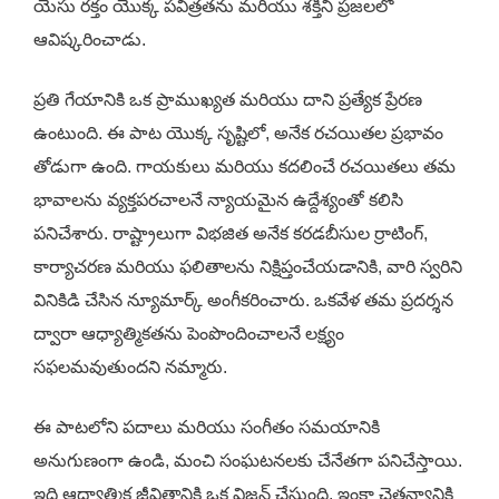
యేసు రక్తం యొక్క పవిత్రతను మరియు శక్తిని ప్రజలలో
ఆవిష్కరించాడు.
ప్రతి గేయానికి ఒక ప్రాముఖ్యత మరియు దాని ప్రత్యేక ప్రేరణ
ఉంటుంది. ఈ పాట యొక్క సృష్టిలో, అనేక రచయితల ప్రభావం
తోడుగా ఉంది. గాయకులు మరియు కదలించే రచయితలు తమ
భావాలను వ్యక్తపరచాలనే న్యాయమైన ఉద్దేశ్యంతో కలిసి
పనిచేశారు. రాష్ట్రాలుగా విభజిత అనేక కరడబీసుల ర్రాటింగ్,
కార్యాచరణ మరియు ఫలితాలను నిక్షిప్తంచేయడానికి, వారి స్వరిని
వినికిడి చేసిన న్యూమార్క్ అంగీకరించారు. ఒకవేళ తమ ప్రదర్శన
ద్వారా ఆధ్యాత్మికతను పెంపొందించాలనే లక్ష్యం
సఫలమవుతుందని నమ్మారు.
ఈ పాటలోని పదాలు మరియు సంగీతం సమయానికి
అనుగుణంగా ఉండి, మంచి సంఘటనలకు చేనేతగా పనిచేస్తాయి.
ఇది ఆధ్యాత్మిక జీవితానికి ఒక విజన్ చేస్తుంది, ఇంకా చైతన్యానికి