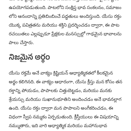
ఉపయోగపడుతుంది. పాటలోని సంక్షిప్త భావ సంకలనం, సమాజం
లోని ఆనందాన్ని ప్రతిబింబించే పద్ధతులు అందిస్తుంది. యేసు రక్తం
యొక్క పవిత్రతను మరియు శక్తిని ప్రదర్శించడం ద్వారా, ఈ పాట
రచయితలు ఎల్లప్పుడూ ప్రేక్షకుల మనస్సుల్లో గాఢమైన భావాలను
పాలు చేస్తారు.
నిజమైన అర్థం
యేసు రక్తమే అనే వాక్యం క్రిష్టియన్ ఆధ్యాత్మికతలో కీలకమైన
అర్థం కలిగినది. ఈ వాక్యం ఆధారంగా, యేసు క్రీస్తు మన కోసం తన
రక్తాన్ని పోయడం, పాపాలకు చిత్తుబెట్టడం, మరియు మనకు
శ్రేయస్సు మరియు సుఖానుభూతిని అందించడం అనే భావనల్లాగ
ఉంది. యేసు రక్తం ద్వారా మన పాపాలని అంగీకరించడం, ఈ
విధంగా స్వీప నమ్మకం ఏర్పడుతుంది. క్రీస్తీయులు ఈ విషయాన్ని
నమ్ముతారు, ఇది వారి ఆధ్యాత్మిక మరియు మహానుభావ