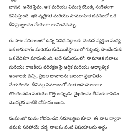
భావన, అనేక ప్రేమ, ఆశ మరియు విముక్తి యొక్క సంకేతంగా
కనిపిస్తుంది, ఇది వ్యక్తిగత మరియు సామూహిక జీవనంలో ఒక
దీపప్రజ్వలనం చేయుగా భావించవచ్చు.
ఈ పాట సమాజంలో ఉన్న వివిధ వర్గాలకు చెందిన వ్యక్తుల మధ్య
ఒక అనురాగం మరియు కుడియికిస్థాయిలో గుర్తింపు పొందేందుకు
ఒక వేదికగా మారుతుంది. అదే సమయంలో, సామాజిక సవాలు
మరియు రాజకీయ పరిరక్షణ పై ఆర్థిక మరియు ఆధ్యాత్మిక
అంశాలకు వచ్చి, ప్రజల భావాలను బలంగా ప్రభావితం
చేయగలదు. దీనివల్ల సమాజంలో పాత అనుమానాలు
తొలగించడం మరియు కొత్త అప్పుడు వైఖరలను తీసుకురావడం
మొదలైన వాటికి దోహదం ఉంది.
సంఘంలో మతం గోచరించని సమాఖ్యలు కూడా, ఈ పాట ద్వారా
తమకు సరిపోయే ధర్మ, నాటకం వంటి విషయాలను అర్థం