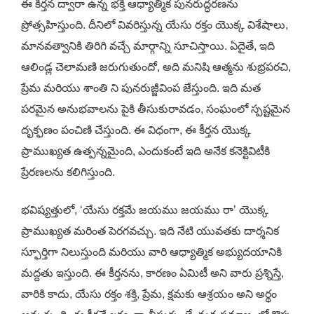
ఈ కీర్తన ద్వారా ఉన్న భక్తి ఆధ్యాత్మిక పునరుద్ధరణను
ప్రోత్సహిస్తుంది. దీనిలో వివరిస్తున్న యేసు రక్తం యొక్క విశేషాలు,
మానవత్వానికి తిరిగి వచ్చే మార్గాన్ని సూచిస్తాయి. ఏదైతే, ఇది
ఆలిండ్ల చెలామణి జరుగుతుందో, అది మనిషి ఆత్మను శుభ్రపరచి,
ప్రేమ మరియు శాంతి ని పునరుజ్జీవింప జేస్తుంది. ఇది మత
పరమైన అనుభవాలను పైకి తీసుకురావడం, సంఘంలో స్పష్టమైన
దృక్ఫణం పంచిణి చేస్తుంది. ఈ విధంగా, ఈ కీర్తన యొక్క
ప్రాముఖ్యత ఉత్పన్నమైంది, ఎందుకంటే ఇది అనేక కనెక్టివిటీకి
ప్రేరణలను కలిగిస్తుంది.
భవిష్యత్తులో, ‘యేసు రక్తమే జయము జయము రా’ యొక్క
ప్రాముఖ్యత మరింత పెరగవచ్చు. ఇది నేటి యువతకు దార్శనిక
స్ఫూర్తిగా నిలుస్తుంది మరియు వారి ఆధ్యాత్మిక అభ్యుదయానికి
మద్దతు ఇస్తుంది. ఈ కీర్తనను, కారణం ఏమిటీ అని వారు ప్రశ్నిస్తే,
వారికి కాదు, యేసు రక్తం శక్తి, ప్రేమ, క్షమకు ఆశ్రయం అని అర్థం