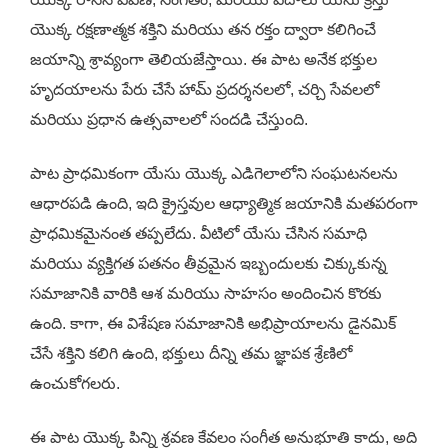
యొక్క రక్షణాత్మక శక్తిని మరియు తన రక్తం ద్వారా కలిగించే
జయాన్ని శ్రావ్యంగా తెలియజేస్తాయి. ఈ పాట అనేక భక్తుల
హృదయాలను పేరు చేసే హామ్ ప్రదర్శనలలో, చర్చి సేవలలో
మరియు ప్రధాన ఉత్సవాలలో సందడి చేస్తుంది.
పాట ప్రాధమికంగా యేసు యొక్క ఎడిగెలాలోని సంఘటనలను
ఆధారపడి ఉంది, ఇది క్రైస్తవుల ఆధ్యాత్మిక జయానికి మతపరంగా
ప్రాధమికమైనంత తప్పలేదు. వీటిలో యేసు చేసిన సమాధి
మరియు వ్యక్తిగత పతనం తీవ్రమైన ఇబ్బందులకు చిక్కుకున్న
సమాజానికి వారికి ఆశ మరియు సాహసం అందించిన కొరకు
ఉంది. కాగా, ఈ విశేషణ సమాజానికి అభిప్రాయాలను డైనమిక్
చేసే శక్తిని కలిగి ఉంది, భక్తులు దీన్ని తమ జ్ఞాపక శ్రేణిలో
ఉంచుకోగలరు.
ఈ పాట యొక్క పిన్ని శ్రవణ కేవలం సంగీత అనుభూతి కాదు, అది