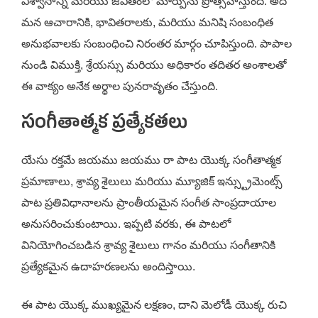
విశ్వాసాన్ని మరియు జీవితంలో మార్పును ప్రోత్సహిస్తుంది. అది
మన ఆచారానికి, భావితరాలకు, మరియు మనిషి సంబంధిత
అనుభవాలకు సంబంధించి నిరంతర మార్గం చూపిస్తుంది. పాపాల
నుండి విముక్తి, శ్రేయస్సు మరియు అధికారం తదితర అంశాలతో
ఈ వాక్యం అనేక అర్థాల పునరావృతం చేస్తుంది.
సంగీతాత్మక ప్రత్యేకతలు
యేసు రక్తమే జయము జయము రా పాట యొక్క సంగీతాత్మక
ప్రమాణాలు, శ్రావ్య శైలులు మరియు మ్యూజిక్ ఇన్స్ట్రుమెంట్స్
పాట ప్రతివిధానాలను ప్రాంతీయమైన సంగీత సాంప్రదాయాల
అనుసరించుకుంటాయి. ఇప్పటి వరకు, ఈ పాటలో
వినియోగించబడిన శ్రావ్య శైలులు గానం మరియు సంగీతానికి
ప్రత్యేకమైన ఉదాహరణలను అందిస్తాయి.
ఈ పాట యొక్క ముఖ్యమైన లక్షణం, దాని మెలోడీ యొక్క రుచి