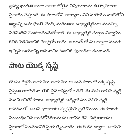
శ్రావ్య ఖండితాలుగా చాలా లోతైన విషయాలను ఉత్సాహంగా
ప్రచారం చేస్తుంది. ఈ పాటలోని వాక్యాలు విని మరియు వాటిలోని
అర్థాన్ని అనుభూతి చెంది, మరింతగా ఆధ్యాత్మికంగా మనస్సు
పరిమితిని పెంపొందించుకోవాలి. ఈ ఆధ్యాత్మిక మార్గం విశ్వాసం
కలిగి నడవడానికి మాత్రమే కాదు, అయితే యేసు ద్వారా మనకు
ఇచ్చిన జయాన్ని అనుభవించడానికి పునాదిగా ఉంటుంది.
పాట యొక్క సృష్టి
యేసు రక్తమే జయము జయము రా అనే పాట యొక్క సృష్టి
ప్రస్తుత గాయకుల తొలి ప్రమోషన్లలో ఒకటి. ఈ పాట రాసిన వ్యక్తి,
మంచి కవితో పాటు, ఆధ్యాత్మిక అధ్యయనం చేసిన వ్యక్తి
కావడంతో, అతని భావాలకు స్పష్టమైన ప్రతిబింబం. ఈ పాటకు
సంబంధించిన భావగోచరణమును రాసిన కవి, సద్గుణాలను
ప్రజలలో పంచడానికి ప్రయత్నించాడు. ఈ రచన ద్వారా, ఆయన