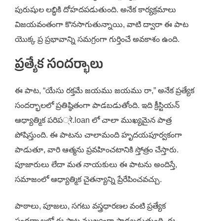
పురుషుల లబ్ధికి దోహదపడుతుంది. అనేక కార్యక్రమాలు
విజయవంతంగా కొనసాగుతున్నాయి, వాటి ద్వారా ఈ పాట
యొక్క ప్ర ప్రభావాన్ని సమగ్రంగా గుర్తించే అవకాశం ఉంది.
ప్రత్యేక సందర్భాలు
ఈ పాట, “యేసు రక్తమే జయము జయము రా,” అనేక ప్రత్యేక
సందర్భాలలో ప్రతిష్ఠితంగా పాడబడుతోంది. ఇది క్రీస్టియన్
ఆధ్యాత్మిక పరిప्रे.loan లో చాలా ముఖ్యమైన పాత్ర
పోషిస్తుంది. ఈ పాటను చాలామంది హృదయపూర్వకంగా
పాడుతూ, వారి ఆత్మను ప్రవహించటానికి స్తోత్రం చేస్తారు.
పూజారులు లేదా మత నాయకులు ఈ పాటను అందిస్తే,
సమాజంలో ఆధ్యాత్మిక చైతన్యాన్ని ప్రేరేపించవచ్చు.
పాఠాలు, పూజలు, సగటు వస్త్రధారణల వంటి ప్రత్యేక
సందర్భాలలో ఈ పాట ముఖ్యంగా పాడబడుతుంది. ఈ