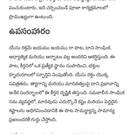
పంచుకుంటారు, ఇది చర్చించబడే పూజా కార్యక్రమాలలో
ప్రాముఖ్యంగా ఉంటుంది.
ఉపసంహారం
యేసు రక్తమే జయము జయము రా పాట, దాని సాంఘిక,
ఆధ్యాత్మిక మరియు ఆర్భాటం వల్ల అందరిని ఆకర్షిస్తుంది. ఈ
పాట, కీర్తనలో ఒక ప్రత్యేక స్థానం సంపాదించి, భక్తుల
హృదయాలలో స్ఫూర్తిని నింపుతోంది. యేసు రక్తం యొక్క
పవిత్రతను, త్యాగాన్ని మరియు మానవత్వంపై దాని ప్రభావాన్ని
అనేక సందర్భాలలో ఈ కీర్తన దృష్టికి తెస్తుంది. సమకాలీన సాంఘిక
సమ వ్యవస్థలో, మానవుడు ఎదుర్కొనే కష్టం మరియు పెద్దదైన
కష్టాలను అధిగమించడానికి ఈ పాట సామర్థ్యాన్ని సామాన్య
ప్రజలందరికీ గుర్తు చేస్తోంది.