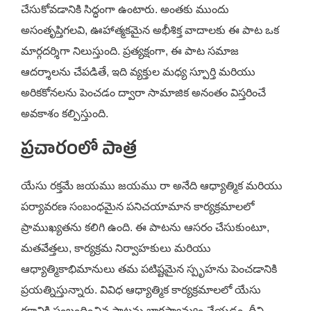
చేసుకోవడానికి సిద్ధంగా ఉంటారు. అంతకు ముందు
అసంతృప్తిగలవి, ఊహాత్మకమైన అభీశిక్త వాదాలకు ఈ పాట ఒక
మార్గదర్శిగా నిలుస్తుంది. ప్రత్యక్షంగా, ఈ పాట సమాజ
ఆదర్శాలను చేపడితే, ఇది వ్యక్తుల మధ్య స్పూర్తి మరియు
అరికకోనలను పెంచడం ద్వారా సామాజిక అనంతం విస్తరించే
అవకాశం కల్పిస్తుంది.
ప్రచారంలో పాత్ర
యేసు రక్తమే జయము జయము రా అనేది ఆధ్యాత్మిక మరియు
పర్యావరణ సంబంధమైన పనిచయామాన కార్యక్రమాలలో
ప్రాముఖ్యతను కలిగి ఉంది. ఈ పాటను ఆసరం చేసుకుంటూ,
మతవేత్తలు, కార్యక్రమ నిర్వాహకులు మరియు
ఆధ్యాత్మికాభిమానులు తమ పటిష్టమైన స్పృహను పెంచడానికి
ప్రయత్నిస్తున్నారు. వివిధ ఆధ్యాత్మిక కార్యక్రమాలలో యేసు
రక్తానికి సంబంధించిన పాటను భాగస్వామ్యం చేయడం, దీని