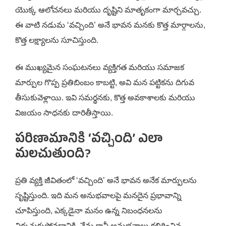
యొక్క ఆలోచనలు మరియు దృష్టిని మాతృకంగా మార్చవచ్చు.
ఈ వాటి నడుమ ‘వచ్చింది’ అనే భావన మనకు కొత్త మార్గాలను,
కొత్త లక్ష్యాలను సూచిస్తుంది.
ఈ ముఖ్యమైన సంఘటనలు వ్యక్తిగత మరియు సమాజక
మార్పుల గొప్ప ప్రతిబింబం కాబట్టి, అవి మన పట్టికను దిగువ
తీసుకువెళ్లాయి. ఇవి సమర్థనకు, కొత్త అవకాశాలకు మరియు
విజయం సాధనకు దారితీస్తాయి.
పరిణామానికి ‘వచ్చింది’ ఎలా
మలచుతుంది?
ప్రతి వ్యక్తి జీవితంలో ‘వచ్చింది’ అనే భావన అనేక మార్పులను
సృష్టిస్తుంది. ఇది మన అనుభవాలపై మనదైన ప్రభావాన్ని
చూపిస్తుంది, ఎక్కడైనా మనం ఉన్న నిబంధనలను
విరుచుకుపోవడానికి, నేను కానీ అనుభవాలు కలిగించిన