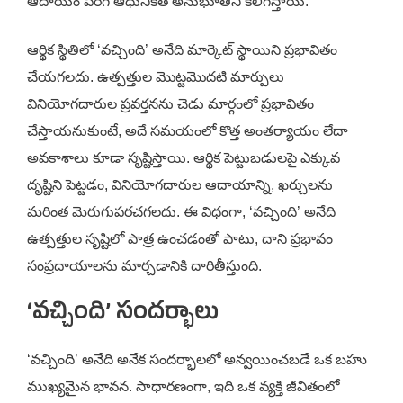
ఆదాయం పెరిగి ఆధునికత అనుభూతిని కలిగిస్తాయి.
ఆర్థిక స్థితిలో ‘వచ్చింది’ అనేది మార్కెట్ స్థాయిని ప్రభావితం
చేయగలదు. ఉత్పత్తుల మొట్టమొదటి మార్పులు
వినియోగదారుల ప్రవర్తనను చెడు మార్గంలో ప్రభావితం
చేస్తాయనుకుంటే, అదే సమయంలో కొత్త అంతర్యాయం లేదా
అవకాశాలు కూడా సృష్టిస్తాయి. ఆర్థిక పెట్టుబడులపై ఎక్కువ
దృష్టిని పెట్టడం, వినియోగదారుల ఆదాయాన్ని, ఖర్చులను
మరింత మెరుగుపరచగలదు. ఈ విధంగా, ‘వచ్చింది’ అనేది
ఉత్పత్తుల సృష్టిలో పాత్ర ఉంచడంతో పాటు, దాని ప్రభావం
సంప్రదాయాలను మార్చడానికి దారితీస్తుంది.
‘వచ్చింది’ సందర్భాలు
‘వచ్చింది’ అనేది అనేక సందర్భాలలో అన్వయించబడే ఒక బహు
ముఖ్యమైన భావన. సాధారణంగా, ఇది ఒక వ్యక్తి జీవితంలో