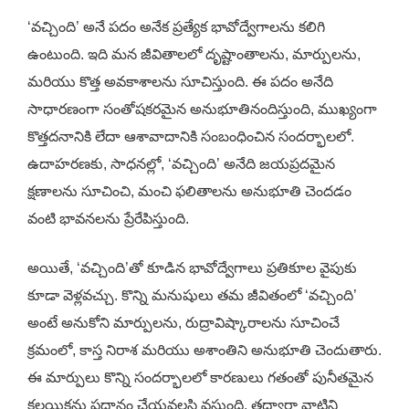
‘వచ్చింది’ అనే పదం అనేక ప్రత్యేక భావోద్వేగాలను కలిగి
ఉంటుంది. ఇది మన జీవితాలలో దృష్టాంతాలను, మార్పులను,
మరియు కొత్త అవకాశాలను సూచిస్తుంది. ఈ పదం అనేది
సాధారణంగా సంతోషకరమైన అనుభూతినందిస్తుంది, ముఖ్యంగా
కొత్తదనానికి లేదా ఆశావాదానికి సంబంధించిన సందర్భాలలో.
ఉదాహరణకు, సాధనల్లో, ‘వచ్చింది’ అనేది జయప్రదమైన
క్షణాలను సూచించి, మంచి ఫలితాలను అనుభూతి చెందడం
వంటి భావనలను ప్రేరేపిస్తుంది.
అయితే, ‘వచ్చింది’తో కూడిన భావోద్వేగాలు ప్రతికూల వైపుకు
కూడా వెళ్లవచ్చు. కొన్ని మనుషులు తమ జీవితంలో ‘వచ్చింది’
అంటే అనుకోని మార్పులను, రుద్రావిష్కారాలను సూచించే
క్రమంలో, కాస్త నిరాశ మరియు అశాంతిని అనుభూతి చెందుతారు.
ఈ మార్పులు కొన్ని సందర్భాలలో కారణులు గతంతో పునీతమైన
కలయికను ప్రదానం చేయవలసి వస్తుంది, తద్వారా వాటిని