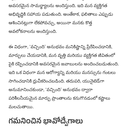
అవసరమైన సామర్థ్యాలను అందిస్తుంది. ఇది మన వ్యక్తిగత
అభివృద్ధికి సహాయ పడుతుంది. అంతేకాక, ఫలితాలు ఎప్పుడు
ఆశించినట్లుగా లేకపోవచ్చు, అయినా మనకు కొత్త
అవలోకనాలను అందిస్తుంది.
ఈ విధంగా, ‘వచ్చింది’ అనుభవం మనికిష్టాన్ని ప్రేరేపించడానికి,
మార్పులు చేయడానికి, మన వృత్తి మరియు వ్యక్తిగత జీవితంలో
పైకి రప్పించడానికి అవసరమైన జవాబులను అందించబడుతుంది.
ఇది ఒక విధంగా మన ఆరోగ్యాన్ని మరియు మనస్సును గంటలు
సాగించడానికి ధ్రువీకరించబడింది. తదుపరి, యునైటెడ్‌గా
అనుమానించకుండా, ‘వచ్చింది’ అనుభవం ద్వారా
పరిశీలనీయమైన మార్పు ప్రాంతాలను కనుగొనడంలో కష్టాలు
మలచుతాయి.
గమనించిన భావోద్వేగాలు