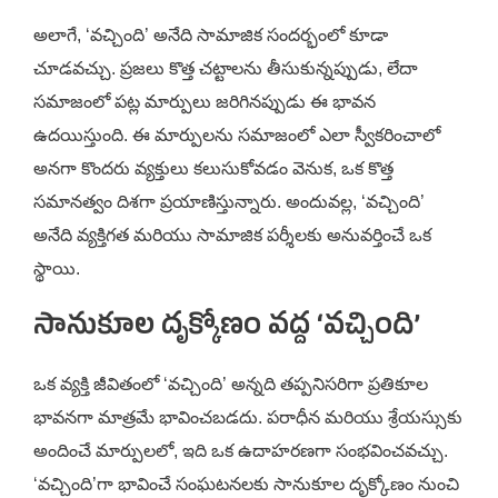
అలాగే, ‘వచ్చింది’ అనేది సామాజిక సందర్భంలో కూడా
చూడవచ్చు. ప్రజలు కొత్త చట్టాలను తీసుకున్నప్పుడు, లేదా
సమాజంలో పట్ల మార్పులు జరిగినప్పుడు ఈ భావన
ఉదయిస్తుంది. ఈ మార్పులను సమాజంలో ఎలా స్వీకరించాలో
అనగా కొందరు వ్యక్తులు కలుసుకోవడం వెనుక, ఒక కొత్త
సమానత్వం దిశగా ప్రయాణిస్తున్నారు. అందువల్ల, ‘వచ్చింది’
అనేది వ్యక్తిగత మరియు సామాజిక పర్శీలకు అనువర్తించే ఒక
స్థాయి.
సానుకూల దృక్కోణం వద్ద ‘వచ్చింది’
ఒక వ్యక్తి జీవితంలో ‘వచ్చింది’ అన్నది తప్పనిసరిగా ప్రతికూల
భావనగా మాత్రమే భావించబడదు. పరాధీన మరియు శ్రేయస్సుకు
అందించే మార్పులలో, ఇది ఒక ఉదాహరణగా సంభవించవచ్చు.
‘వచ్చింది’గా భావించే సంఘటనలకు సానుకూల దృక్కోణం నుంచి