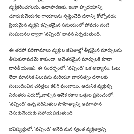
వ్యక్తీకరించగలదు. ఉదాహరణకు, ఇంకా హృదయాన్ని
చూరుకుచేయగల గాయాలను సృష్టించేది ధనాన్ని కోల్పోవడం,
ప్రియమైన వ్యక్తిని కచ్చితమైన సమయంలో పోవడం వంటి
సంఘటనల ద్వారా ‘వచ్చింది’ భావన ఏర్పడుతుంది.
ఈ తరహా పరిణామాలు వ్యక్తుల జీవితాల్లో తీవ్రమైన మార్పులను
తీసుకురావడమే కాకుండా, అచేతనమైన మార్పులకి కూడా
దారితీయலாம். ఈ సందర్భంలో, ‘వచ్చింది’ ఒక అభ్యాసం, ఓటు
లేదా మానసిక విలువను మరియూ వారసత్వం ధనాలకు
సంబంధించిన చరిత్రలు కలిగి వుంటాయి. ఆధునిక వ్యక్తుల్ని
నిరంతరం ఎదుర్కోవాల్సిన అనేక రకాల ఒత్తుల ప్రపంచంలో,
‘వచ్చింది’ ఉన్న పరిమితుల సాహిత్యాన్ని అవగాహన
చేసుకునేందుకు సహాయపడుతుంది.
భవిష్యత్తులో, ‘వచ్చింది’ అనేది మన స్వంత వ్యక్తిత్వాన్ని