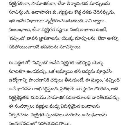
వ్యక్తిగతంగా, సామాజికంగా, లేదా తీర్మానించిన మార్పులను
సూచిస్తుంది. ఉదాహరణ కు, వ్యక్తులు కొత్త దశకు చేరినప్పుడు,
ఇది అనేక విధాలుగా వ్యక్తీకరించబడుతుంది. పని ద్వారా,
సంబంధాలు, లేదా వ్యక్తిగత కష్టాలు వంటి అంశాలు ఉంటే,
‘వచ్చింది’ భావన జ్ఞాపకాలను, యొక్క మార్పులను, లేదా ఆశల్ని
సరిపోయించాలనే తపనలను సూచిస్తాయి.
ఈ పద్ధతిలో, ‘వచ్చింది’ అనేది వ్యక్తిగత అభివృద్ధి యొక్క
సూచికగా ఉండవచ్చు. ఒక అమ్మాయి తన విద్యను పూర్తిచేసి
ఉద్యోగాన్ని పొందడానికి చర్యలు తీసుకుంటే, ఈ ఘట్టం, ‘వచ్చింది’
అనే భావనను అభివర్ణిస్తుంది. ప్రతిభకు ఒక స్థానం దొరకడం, అది
వ్యక్తిశ్రేష్ఠతకు మరియు సామాజిక పరిణామాలకు దారితీయవచ్చు.
ఈ సందర్భాలు వ్యక్తుల మధ్య విభిన్నమైన బంధాలను
ఏర్పరచడం, వ్యక్తిగత స్పందనలు మరియు అనుభవాలను
పంచుకోవడంలో సహాయపడతాయి.