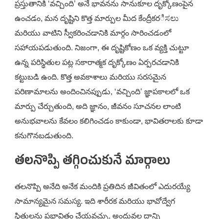
ప్రస్తుతానికి ‘వచ్చింది’ అనే భావనను సానుకూల దృక్కోణంపైన
ఉంచడం, మన దృష్టిని కొత్త మార్పుల మీద కేంద్రీకరಿಸಲು
మరియు వాటిని స్వీకరించడానికి మార్గం సారించడంలో
సహాయపడుతుంది. నిజంగా, ఈ దృష్టికోణం ఒక వ్యక్తి చుట్టూ
ఉన్న పరిస్థితుల పట్ల సకారాత్మక దృక్కోణం ఏర్పరచడానికి
కట్టుబడి ఉంది. కొత్త అవకాశాలు మరియు సరసమైన
పరిణామాలను అందించినప్పుడు, ‘వచ్చింది’ జ్ఞాపకాలలో ఒక
మార్పు చేర్చుతుంది, అది జ్ఞానం, జీవనం సూచనల లాంటి
అనుభవాలను కేవలం కలిగించడం కాకుండా, భావితరాలకు కూడా
కనుగొనబడుతుంది.
తలనొప్పి తగ్గించుకునే మార్గాలు
తలనొప్పి అనేది అనేక మందికి ప్రతిదిన జీవితంలో ఎదురయ్యే
సామాన్యమైన సమస్య. ఇది శారీరక మరియు భావోద్వేగ
స్థితులను ప్రభావితం చేయవచ్చు, అందువల్ల దాన్ని