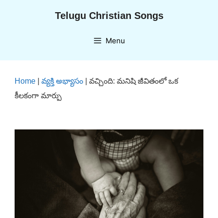
Skip
Telugu Christian Songs
to
content
Menu
Home
|
వ్యక్తి అభ్యాసం
|
వచ్చింది: మనిషి జీవితంలో ఒక
కీలకంగా మార్పు