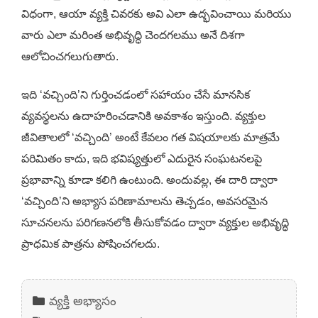
విధంగా, ఆయా వ్యక్తి చివరకు అవి ఎలా ఉద్భవించాయి మరియు
వారు ఎలా మరింత అభివృద్ధి చెందగలము అనే దిశగా
ఆలోచించగలుగుతారు.
ఇది ‘వచ్చింది’ని గుర్తించడంలో సహాయం చేసే మానసిక
వ్యవస్థలను ఉదాహరించడానికి అవకాశం ఇస్తుంది. వ్యక్తుల
జీవితాలలో ‘వచ్చింది’ అంటే కేవలం గత విషయాలకు మాత్రమే
పరిమితం కాదు, ఇది భవిష్యత్తులో ఎదురైన సంఘటనలపై
ప్రభావాన్ని కూడా కలిగి ఉంటుంది. అందువల్ల, ఈ దారి ద్వారా
‘వచ్చింది’ని అభ్యాస పరిణామాలను తెచ్చడం, అవసరమైన
సూచనలను పరిగణనలోకి తీసుకోవడం ద్వారా వ్యక్తుల అభివృద్ధి
ప్రాధమిక పాత్రను పోషించగలదు.
Categories
వ్యక్తి అభ్యాసం