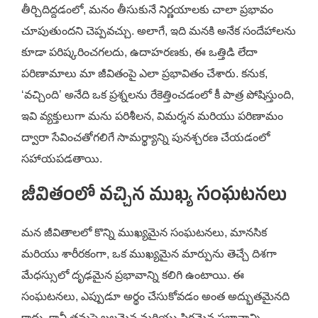
తీర్చిదిద్దడంలో, మనం తీసుకునే నిర్ణయాలకు చాలా ప్రభావం
చూపుతుందని చెప్పవచ్చు. అలాగే, ఇది మనకి అనేక సందేహాలను
కూడా పరిష్కరించగలదు, ఉదాహరణకు, ఈ ఒత్తిడి లేదా
పరిణామాలు మా జీవితంపై ఎలా ప్రభావితం చేశారు. కనుక,
‘వచ్చింది’ అనేది ఒక ప్రశ్నలను రేకెత్తించడంలో కీ పాత్ర పోషిస్తుంది,
ఇవి వ్యక్తులుగా మను పరిశీలన, విమర్శన మరియు పరిణామం
ద్వారా సేవించతోగలిగే సామర్థ్యాన్ని పునశ్చరణ చేయడంలో
సహాయపడతాయి.
జీవితంలో వచ్చిన ముఖ్య సంఘటనలు
మన జీవితాలలో కొన్ని ముఖ్యమైన సంఘటనలు, మానసిక
మరియు శారీరకంగా, ఒక ముఖ్యమైన మార్పును తెచ్చే దిశగా
మేధస్సులో దృఢమైన ప్రభావాన్ని కలిగి ఉంటాయి. ఈ
సంఘటనలు, ఎప్పుడూ అర్థం చేసుకోవడం అంత అద్భుతమైనది
కాదు, కానీ తమపై బలమైన మరియు స్థిరమైన ప్రభావాన్ని