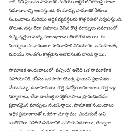
కాక, దీని ప్రభావం సామాజిక మరియు ఆర్థిక జీవితాలపై కూడా
సమాచారాన్ని అందిస్తుంది. ఈ మార్పు సామాజిక రీతులు,
సంబంధాలు మరియు ఆర్థిక వ్యవస్థలను కొత్త రీతిలో నిర్వచిస్తుంది.
తొలుత, వస్తు లేదా పథకాలు చేసిన కొత్త మార్పులు సమాజంలో
ఉన్న వ్యక్తుల మద్య సంబంధాలను తిరగగొడుతాయి. ఈ
మార్పులు సాధారణంగా సామూహిక వినియోగం, అనుకూలత,
మరియు సొంతగల కొత్తమైన ఆలోచనలకు దారితీస్తాయి.
సామాజిక అందుబాటులో ‘వచ్చింది’ అనేది ఒక సామూహిక
సహాయానికి, కనీసం ఒక పాసా యొక్క స్థాయిని ప్రభావితం
చేయవచ్చు. ఉదాహరణకు, కొత్త ఉద్యోగ అవకాశాలు, కొత్త ఇళ్ల
నిర్మాణాలు, లేదా వాణిజ్య కార్యకలాపాలు ప్రారంభించడం
ప్రధానమైన మార్పులు సంభవిస్తాయి. సామాజిక సంబంధాలు
ఆర్థిక ప్రమాణాలతో ఒకటిగా చూస్తాము, ఎందుకంటే అవి
ఒకరికొకరు సహాయపడటానికి సహాయపడతాయి, తద్వారా