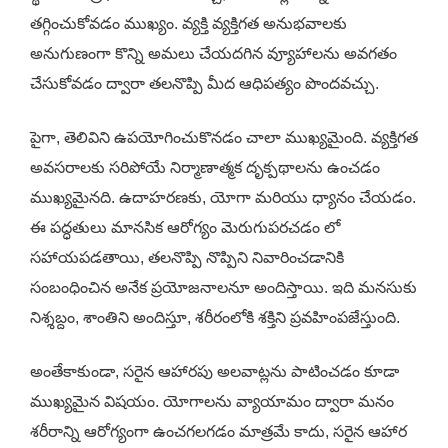
తగ్గించుకోవడం ముఖ్యం. వ్యక్తి వ్యక్తిగత అనుభవాలకు
అనుగుణంగా కొన్ని అమలు చేయదగిన వ్యూహాలను అవగతం
చేసుకోవడం ద్వారా తలనొప్పి మీద ఆధిపత్యం పొందవచ్చు.
పైగా, తెలివిని ఉపయోగించుకొనడం చాలా ముఖ్యమైంది. వ్యక్తిగత
అవసరాలకు సరిపోయే నిర్మాణాత్మక దృక్పథాలను ఉంచడం
ముఖ్యమైనది. ఉదాహరణకు, యోగా మరియు ధ్యానం చేయడం.
ఈ పద్ధతులు మానసిక ఆరోగ్యం మెరుగుపరచడం లో
సహాయపడతాయి, తలనొప్పి నొప్పిని నివారించడానికి
సంబంధించిన అనేక ప్రయోజనాలనూ అందిస్తాయి. ఇది మనసుకు
నిశ్శబ్దం, శాంతిని అందిస్తూ, శరీరంలోకి శక్తిని ప్రవహింపజేస్తుంది.
అంతేకాకుండా, సరైన ఆహారపు అలవాట్లను పాటించడం కూడా
ముఖ్యమైన విషయం. యోగాలను వ్యాయామం ద్వారా మనం
శరీరాన్ని ఆరోగ్యంగా ఉంచగలగడం మాత్రమే కాదు, సరైన ఆహార