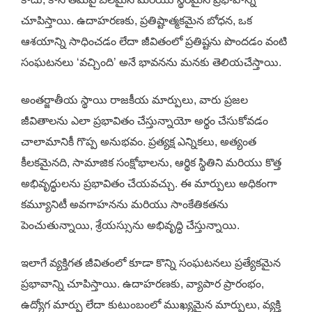
చూపిస్తాయి. ఉదాహరణకు, ప్రతిష్టాత్మకమైన బోధన, ఒక
ఆశయాన్ని సాధించడం లేదా జీవితంలో ప్రతిష్టను పొందడం వంటి
సంఘటనలు ‘వచ్చింది’ అనే భావనను మనకు తెలియచేస్తాయి.
అంతర్జాతీయ స్థాయి రాజకీయ మార్పులు, వారు ప్రజల
జీవితాలను ఎలా ప్రభావితం చేస్తున్నాయో అర్థం చేసుకోవడం
చాలామానికీ గొప్ప అనుభవం. ప్రత్యక్ష ఎన్నికలు, అత్యంత
కీలకమైనది, సామాజిక సంక్షోభాలను, ఆర్థిక స్థితిని మరియు కొత్త
అభివృద్ధులను ప్రభావితం చేయవచ్చు. ఈ మార్పులు అధికంగా
కమ్యూనిటీ అవగాహనను మరియు సాంకేతికతను
పెంచుతున్నాయి, శ్రేయస్సును అభివృద్ధి చేస్తున్నాయి.
ఇలాగే వ్యక్తిగత జీవితంలో కూడా కొన్ని సంఘటనలు ప్రత్యేకమైన
ప్రభావాన్ని చూపిస్తాయి. ఉదాహరణకు, వ్యాపార ప్రారంభం,
ఉద్యోగ మార్పు లేదా కుటుంబంలో ముఖ్యమైన మార్పులు, వ్యక్తి