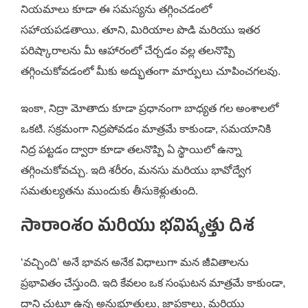
నియమాలు కూడా ఈ సమస్యను తగ్గించడంలో
సహాయపడతాయి. తూని, మిరియాల పొడి మరియు ఇతర
పరిష్కారాలను మీ ఆహారంలో చేర్చడం వల్ల తలనొప్పి
తగ్గించుకోవడంలో మీకు అద్భుతంగా మార్పులు చూపించగలవు.
ఇంకా, నిద్రా మోతాదు కూడా ప్రధానంగా బాధ్యత గల అంశాలలో
ఒకటి. సక్రమంగా నిద్రపోవడం మాత్రమే కాకుండా, సమయానికి
నిద్ర పట్టడం ద్వారా కూడా తలనొప్పి ఏ స్థాయిలో ఉన్నా
తగ్గించుకోవచ్చు. ఇది శరీరం, మనసు మరియు భావోద్వేగ
సమతుల్యతను ముందుకు తీసుకెళ్లుతుంది.
సారాంశం మరియు భవిష్యత్తు దిశ
‘వచ్చింది’ అనే భావన అనేక విధాలుగా మన జీవితాలను
ప్రభావితం చేస్తుంది. ఇది కేవలం ఒక సంఘటన మాత్రమే కాకుండా,
దాని చుట్టూ ఉన్న అనుభూతులు, జ్ఞాపకాలు, మరియు