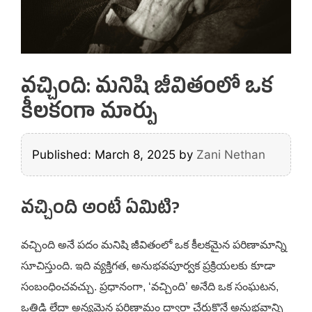
వచ్చింది: మనిషి జీవితంలో ఒక
కీలకంగా మార్పు
Published: March 8, 2025
by
Zani Nethan
వచ్చింది అంటే ఏమిటి?
వచ్చింది అనే పదం మనిషి జీవితంలో ఒక కీలకమైన పరిణామాన్ని
సూచిస్తుంది. ఇది వ్యక్తిగత, అనుభవపూర్వక ప్రక్రియలకు కూడా
సంబంధించవచ్చు. ప్రధానంగా, ‘వచ్చింది’ అనేది ఒక సంఘటన,
ఒత్తిడి లేదా అన్యమైన పరిణామం ద్వారా చేరుకొనే అనుభవాన్ని