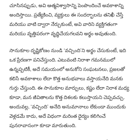
చూసినప్పుడు, అవి ఆత్మవిశ్వాసాన్ని పెంపొందించే అవకాశాన్ని
అందిస్తాయి. ప్రత్యేకించి, వ్యక్తులు ఈ సందర్భాలను తనిఖీ చేస్తే
మరియు వాటి ద్వారా నేర్చుకుంటే, అవి వారిని వ్యక్తిగతంగా
మరియు వృత్తిపరంగా వృద్ధిచేయగలవని అర్థం అవుతుంది.
సానుకూల దృష్టికోణం నుండి ‘వచ్చింది’ని అర్థం చేసుకుంటే, ఇది
ఒక ప్రేరణగా పనిచేస్తుంది. ఎటువంటి నిరాశా గమనములో
ఉన్నప్పటికీ, అదే సమయంలో అనుకోని సంఘటనలు, ప్రజలతో
కలిసే అవకాశాలు లేదా కొత్త అనుభవాలు వస్తాయనేది మనకు
గుర్తు చేస్తుంది. ఈ సానుకూల మార్పులు, కష్టం లేదా నిరాశ మధ్య
కూడా, మన జీవితాలను కొత్త దిశలకు కలుస్తాయని చెప్పవచ్చు.
అందువల్ల, ‘వచ్చింది’ అనేది అనుమానాలు లేకుండా ముందుకు
వెళ్లడమే కాదు, అదే విధంగా మరింత ధైర్యం కలిగించే
పునరావాసంగా కూడా మారుతుంది.