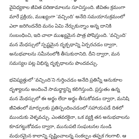
వైవిధ్యకాల జీవిత పరిణామాలను సూచిస్తుంది. జీవితం క్రమంగా
మారే ప్రక్రియ, ముఖ్యంగా ‘వచ్చింది’ అనేది సమయానుక్రమంలో
ఎలా జరిగిందనేది మనం ఏమి నేర్చుకున్నాం అన్న దానికి
సంబంధించి, ఇది చాలా ముఖ్యమైన పాత్ర పోషిస్తుంది. ‘వచ్చింది’
మన మేధస్సులో స్పష్టమైన దృక్పథాన్ని ఏర్పరచడం ద్వారా,
అనుభవాలను సమీనంలోకి తీసుకురానిది. దీని ద్వారా, మన
సమస్యల పట్ల విభిన్న దృక్పథాలను పొందవచ్చు.
భవిష్యత్తులో ‘వచ్చింది’ని గుర్తించడం అనేది ప్రతిన్నీ ఆనుకూల
దృశ్యాలను అందించే సామర్థ్యాన్ని కలిగిస్తుంది. ప్రస్తుతం ఉన్న
మన మేథస్సులో ఈ అర్థం లేదా అర్థం తీసుకోవడం ద్వారా, మనిషి
జీవితంలో మార్పులకు ప్రతిస్పందించడంలో సహాయపడే దిశలో
ముందుకు వెళ్ళవచ్చు. ఎంతవరకైనా, ఒక వ్యక్తి తన అనుభవాలను
కూడగట్టుకోవడం ద్వారా, మునుపటి సంఘటనల నుండి
మధురమైన కాలాన్ని సృష్టించాలన్న సంకల్పం తప్పక గలగాలి. ఆ