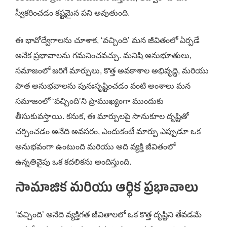
స్వీకరించడం కష్టమైన పని అవుతుంది.
ఈ భావోద్వేగాలను చూశాక, ‘వచ్చింది’ మన జీవితంలో ఏర్పడే
అనేక ప్రభావాలను గమనించవచ్చు. మనిషి అనుభూతులు,
సమాజంలో జరిగే మార్పులు, కొత్త అవకాశాల అభివృద్ధి, మరియు
పాత అనుభవాలను పునఃసృష్టించడం వంటి అంశాలు మన
సమాజంలో ‘వచ్చింది’ని ప్రాముఖ్యంగా ముందుకు
తీసుకువస్తాయి. కనుక, ఈ మార్పులపై సానుకూల దృష్టితో
చర్చించడం అనేది అవసరం, ఎందుకంటే మార్పు ఎప్పుడూ ఒక
అనుభవంగా ఉంటుంది మరియు అది వ్యక్తి జీవితంలో
ఉన్నతివైపు ఒక కదలికను అందిస్తుంది.
సామాజిక మరియు ఆర్థిక ప్రభావాలు
‘వచ్చింది’ అనేది వ్యక్తిగత జీవితాలలో ఒక కొత్త దృష్టిని తేవడమే