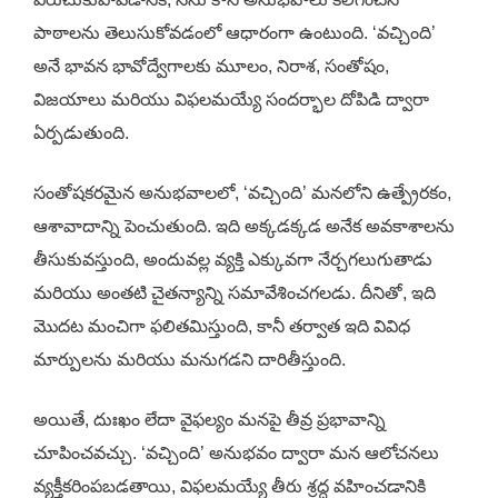
పాఠాలను తెలుసుకోవడంలో ఆధారంగా ఉంటుంది. ‘వచ్చింది’
అనే భావన భావోద్వేగాలకు మూలం, నిరాశ, సంతోషం,
విజయాలు మరియు విఫలమయ్యే సందర్భాల దోపిడి ద్వారా
ఏర్పడుతుంది.
సంతోషకరమైన అనుభవాలలో, ‘వచ్చింది’ మనలోని ఉత్ప్రేరకం,
ఆశావాదాన్ని పెంచుతుంది. ఇది అక్కడక్కడ అనేక అవకాశాలను
తీసుకువస్తుంది, అందువల్ల వ్యక్తి ఎక్కువగా నేర్చగలుగుతాడు
మరియు అంతటి చైతన్యాన్ని సమావేశించగలడు. దీనితో, ఇది
మొదట మంచిగా ఫలితమిస్తుంది, కానీ తర్వాత ఇది వివిధ
మార్పులను మరియు మనుగడని దారితీస్తుంది.
అయితే, దుఃఖం లేదా వైఫల్యం మనపై తీవ్ర ప్రభావాన్ని
చూపించవచ్చు. ‘వచ్చింది’ అనుభవం ద్వారా మన ఆలోచనలు
వ్యక్తీకరింపబడతాయి, విఫలమయ్యే తీరు శ్రద్ధ వహించడానికి