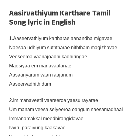
Aasirvathiyum Karthare Tamil
Song lyric in English
1.Aaseervathiyum kartharae aanandha migavae
Naesaa udhiyum suththarae niththam magizhavae
Veeseeroa vaanajoadhi kadhiringae
Maesiyaa em manavaalanae
Aasaariyarum vaan raajanum
Aaseervadhithidum
2.Im manaveetil vaareeroa yaesu rayarae
Um manam veesa seiyeeroa oangum naesamadhaal
Immanamakkal meedhirangidavae
Ivviru paraiyung kaakavae