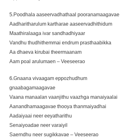
5.Poodhala aaseervadhathaal pooranamaagavae
Aadharitharulum kartharae aaseervadhithidum
Maathiralaaga ivar sandhadhiyaar
Vandhu thudhithemmai endrum prasthaabikka
Aa dhaeva kirubai theermaanam
Aam poal arulumaen – Veeseerao
6.Gnaana vivaagam eppozhudhum
gnaabagamaagavae
Vaana manaalan vaanjithu vaazhga manaiyaalai
Aanandhamaagavae thooya thanmaiyadhai
Aadaiyaai neer eeyatharithu
Senaiyoadae neer varaiyil
Saerndhu neer sugikkavae – Veeseerao