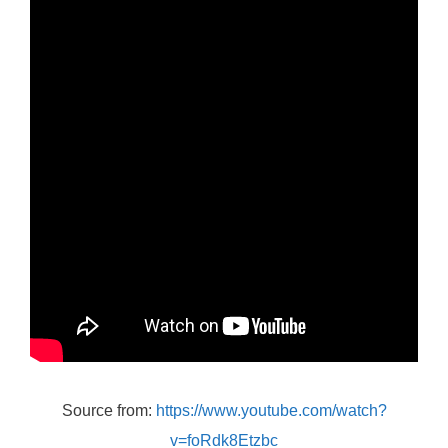
Source from:
https://www.youtube.com/watch?
v=foRdk8Etzbc