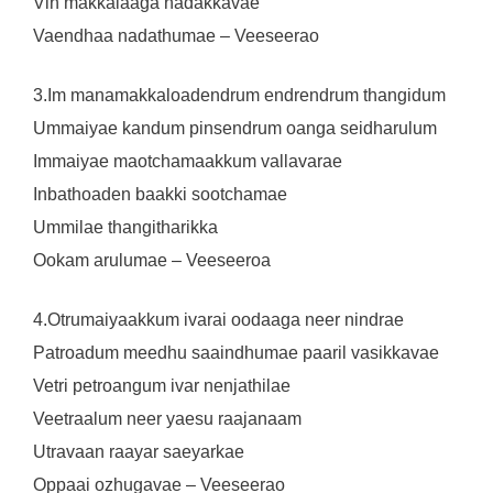
Vin makkalaaga nadakkavae
Vaendhaa nadathumae – Veeseerao
3.Im manamakkaloadendrum endrendrum thangidum
Ummaiyae kandum pinsendrum oanga seidharulum
Immaiyae maotchamaakkum vallavarae
Inbathoaden baakki sootchamae
Ummilae thangitharikka
Ookam arulumae – Veeseeroa
4.Otrumaiyaakkum ivarai oodaaga neer nindrae
Patroadum meedhu saaindhumae paaril vasikkavae
Vetri petroangum ivar nenjathilae
Veetraalum neer yaesu raajanaam
Utravaan raayar saeyarkae
Oppaai ozhugavae – Veeseerao