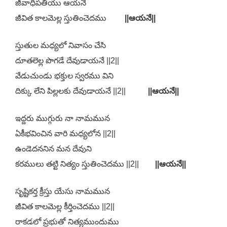
జీవాధిపతియు ఆయనే
జీవిత కాలమెల్ల స్తుతించెదము
||ఆయనే||
స్తుతుల మధ్యలో నివాసం చేసి
దూతలెల్ల పొగడే దేవుడాయనే ||2||
వేడుచుండు భక్తుల స్వరము విని
దిక్కు లేని పిల్లలకు దేవుడాయనే ||2||
||ఆయనే||
ఇద్దరు ముగ్గురు నా నామమున
ఏకీభవించిన వారి మధ్యలోన ||2||
ఉండెదననిన మన దేవుని
కరములు తట్టి నిత్యం స్తుతించెదము ||2||
||ఆయనే||
సృష్టికర్త క్రీస్తు యేసు నామమున
జీవిత కాలమెల్ల కీర్తించెదము ||2||
రాకడలో ప్రభుతో నిత్యముందుము