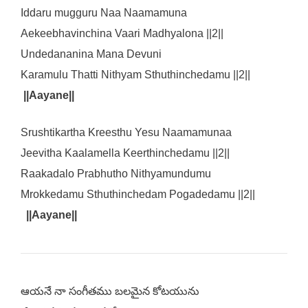
Iddaru mugguru Naa Naamamuna
Aekeebhavinchina Vaari Madhyalona ||2||
Undedananina Mana Devuni
Karamulu Thatti Nithyam Sthuthinchedamu ||2||
||Aayane||
Srushtikartha Kreesthu Yesu Naamamunaa
Jeevitha Kaalamella Keerthinchedamu ||2||
Raakadalo Prabhutho Nithyamundumu
Mrokkedamu Sthuthinchedam Pogadedamu ||2||
||Aayane||
ఆయనే నా సంగీతము బలమైన కోటయును