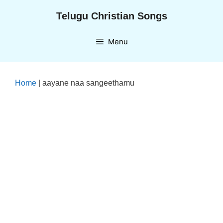
Skip
Telugu Christian Songs
to
content
Menu
Home
|
aayane naa sangeethamu