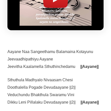
Aayane Naa Sangeethamu Balamaina Kotayunu
Jeevaadhipathiyu Aayane
Jeevitha Kaalamella Sthuthinchedamu
||Aayane||
Sthuthula Madhyalo Nivaasam Chesi
Doothalella Pogade Devudaayane ||2||
Veduchundu Bhakthula Swaramu Vini
Dikku Leni Pillalaku Devudaayane ||2||
||Aayane||