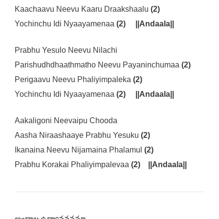
Kaachaavu Neevu Kaaru Draakshaalu
(2)
Yochinchu Idi Nyaayamenaa
(2) ||Andaala||
Prabhu Yesulo Neevu Nilachi
Parishudhdhaathmatho Neevu Payaninchumaa
(2)
Perigaavu Neevu Phaliyimpaleka
(2)
Yochinchu Idi Nyaayamenaa
(2) ||Andaala||
Aakaligoni Neevaipu Chooda
Aasha Niraashaaye Prabhu Yesuku
(2)
Ikanaina Neevu Nijamaina Phalamul
(2)
Prabhu Korakai Phaliyimpalevaa
(2) ||Andaala||
అందాల ఉద్యానవనమా