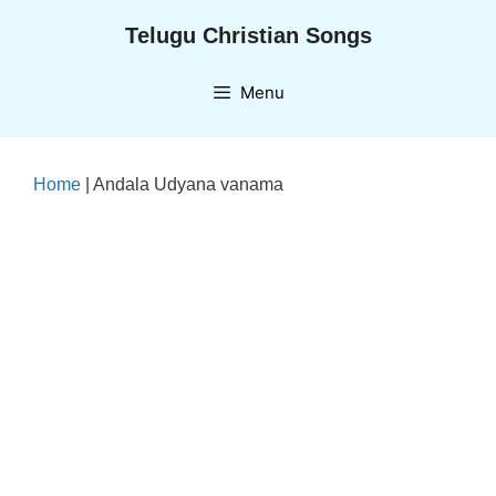
Skip
Telugu Christian Songs
to
content
Menu
Home
|
Andala Udyana vanama