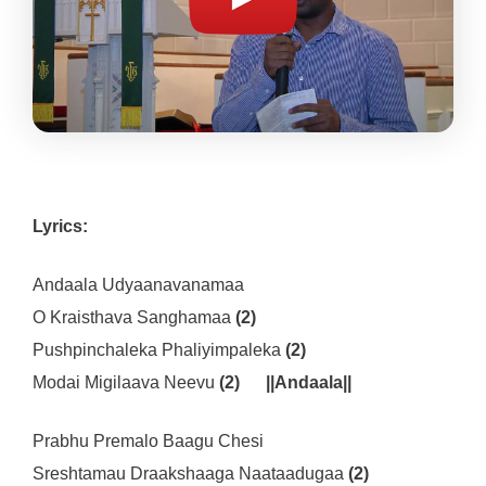
Lyrics:
Andaala Udyaanavanamaa
O Kraisthava Sanghamaa
(2)
Pushpinchaleka Phaliyimpaleka
(2)
Modai Migilaava Neevu
(2) ||Andaala||
Prabhu Premalo Baagu Chesi
Sreshtamau Draakshaaga Naataadugaa
(2)