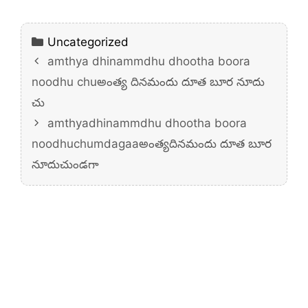
Categories
Uncategorized
amthya dhinammdhu dhootha boora
noodhu chuఅంత్య దినమందు దూత బూర నూదు
చు
amthyadhinammdhu dhootha boora
noodhuchumdagaaఅంత్యదినమందు దూత బూర
నూదుచుండగా