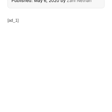
Published: May 6, 2020
by
Zani Nethan
[ad_1]