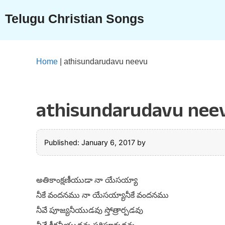
Skip
Telugu Christian Songs
to
content
Home
|
athisundarudavu neevu
athisundarudavu nee
Published: January 6, 2017
by
అతికాంక్షణీయుడా నా యేసయ్యా
నీకే వందనము నా యేసయ్యానీకే వందనము
నీవే పూజ్యనీయుడవు స్తోత్రార్పడవు