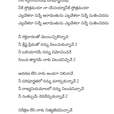
నీవే కీర్తనీయుడవు పరిపూర్ణుడవు
నీకే స్తోత్రమయా నా యేసయ్యానీకే స్తోత్రమయా
ఎల్లవేళలా నిన్నే ఆరాధింతును ఎల్లవేళలా నిన్నే సుతించెదను
ఎల్లవేళలా నిన్నే ఆరాధింతును ఎల్లవేళలా నిన్నే సుతించెదను
నీ రక్తధారలతో వెలయిచ్చికొన్నావె
నీ శ్రేష్ట ప్రేమతో నన్ను పిలుచుకున్నావే 2
నీ బలియాగమే నన్ను విమోచించెనే
సిలువ త్యాగమే నాకు విలువనిచ్చెనే 2
ఆదరణ లేని నాకు అండగా నిలిచావే
నీ పరిపూర్ణతలో నన్ను మార్చుకున్నావే 2
నీ రాజ్యనియమాలలో నన్ను నిలువనిచ్చావే
నీ సంకల్పమే నెరవేర్చుకున్నావే 2
నిరీక్షణ లేని నాకు నిత్యజీవమిచ్చావే