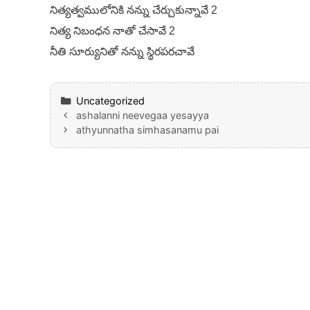
నిత్యత్వములోనికి నన్ను చేర్చుకున్నావే 2
నిత్య నిబంధన నాతో చేసావే 2
నీతి సూర్యునితో నన్ను స్థిరపరచావే
Categories
Uncategorized
ashalanni neevegaa yesayya
athyunnatha simhasanamu pai