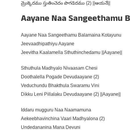
మ్రొక్కెదము స్తుతించెదం పొగడెదము (2) ||ఆయనే||
Aayane Naa Sangeethamu Ba
Aayane Naa Sangeethamu Balamaina Kotayunu
Jeevaadhipathiyu Aayane
Jeevitha Kaalamella Sthuthinchedamu ||Aayane||
Sthuthula Madhyalo Nivaasam Chesi
Doothalella Pogade Devudaayane (2)
Veduchundu Bhakthula Swaramu Vini
Dikku Leni Pillalaku Devudaayane (2) ||Aayane||
Iddaru mugguru Naa Naamamuna
Aekeebhavinchina Vaari Madhyalona (2)
Undedananina Mana Devuni