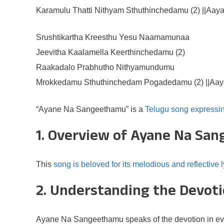
Karamulu Thatti Nithyam Sthuthinchedamu (2) ||Aaya
Srushtikartha Kreesthu Yesu Naamamunaa
Jeevitha Kaalamella Keerthinchedamu (2)
Raakadalo Prabhutho Nithyamundumu
Mrokkedamu Sthuthinchedam Pogadedamu (2) ||Aay
“Ayane Na Sangeethamu” is a
Telugu song expressi
1. Overview of Ayane Na Sa
This
song is beloved for its melodious and reflective l
2. Understanding the Devoti
Ayane Na Sangeethamu speaks of the devotion in ev