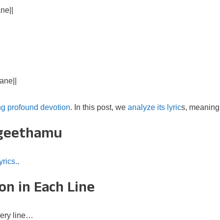
ne||
ane||
ng profound devotion
. In this post, we
analyze its lyric
s, meaning,
ngeethamu
yrics.
.
on in Each Line
ery line…