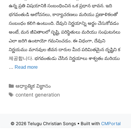
ఉన్న ప్రతి విషయానికి సంబంధించిన ఒక ప్రధాన భావన. ఇది
భగవంతుడి ఆలోచనలు, కార్యాచరణలు మరియు ప్రణాళికలతో
సంబంధం కలిగి ఉంటుంది. దేవుని నిర్ణయాన్ని అర్థం చేసుకోవడం
అంటే, మన జీవితాలలో సృష్టి, పరిస్థితులు మరియు సంఘటనలు
ఎలా జరిగి ఉంటాయో గమనించడం. ఈ విధంగా, దేవుని
నిర్ణయము మానవుల జీవన దారుల మీద పరిమితమైన దృష్టిని క
제공합니다. భగవంతుడు చేసిన నిర్ణయాలు శాశ్వతం మరియు
…
Read more
Categories
ఆధ్యాత్మిక విజ్ఞానం
Tags
content generation
© 2026 Telugu Christian Songs
• Built with
CMPortal