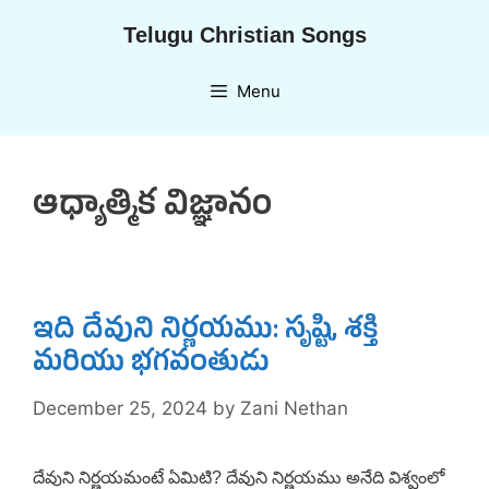
Skip
Telugu Christian Songs
to
content
Menu
ఆధ్యాత్మిక విజ్ఞానం
ఇది దేవుని నిర్ణయము: సృష్టి, శక్తి
మరియు భగవంతుడు
December 25, 2024
by
Zani Nethan
దేవుని నిర్ణయమంటే ఏమిటి? దేవుని నిర్ణయము అనేది విశ్వంలో