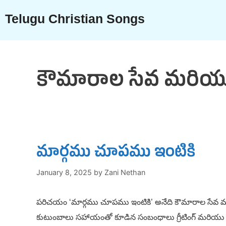
Skip
Telugu Christian Songs
to
content
కౌమారాల సేవ మరియు 
మార్గము చూపము ఇంటికి
January 8, 2025
by
Zani Nethan
పరిచయం ‘మార్గము చూపము ఇంటికి’ అనేది కౌమారాల సేవ మరియు స
కుటుంబాలు సహాయంతో కూడిన సంబంధాలు గ్రీటింగ్ మరియు స్