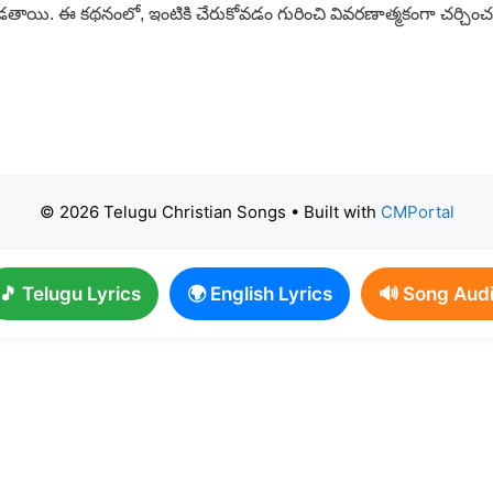
యి. ఈ కథనంలో, ఇంటికి చేరుకోవడం గురించి వివరణాత్మకంగా చర్చి
© 2026 Telugu Christian Songs
• Built with
CMPortal
🎵 Telugu Lyrics
🌍 English Lyrics
🔊 Song Aud