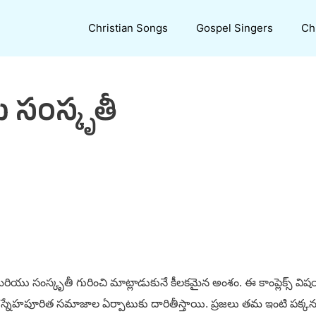
Christian Songs
Gospel Singers
Ch
సంస్కృతీ
ంస్కృతీ గురించి మాట్లాడుకునే కీలకమైన అంశం. ఈ కాంప్లెక్స్ విషయాలు అన
నేహపూరిత సమాజాల ఏర్పాటుకు దారితీస్తాయి. ప్రజలు తమ ఇంటి పక్కన 