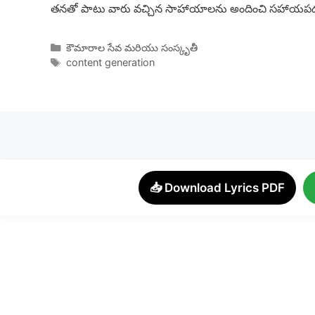
తనతో పాటు వారు వచ్చిన సాహాయాలను అందించి సహాయపడతా
Categories
కౌమారాల సేవ మరియు సంస్కృతీ
Tags
content generation
📥 Download Lyrics PDF