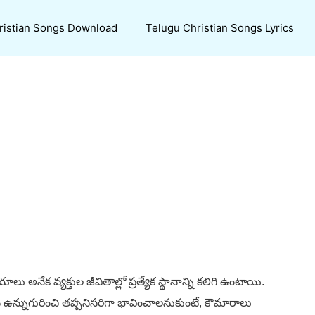
ristian Songs Download
Telugu Christian Songs Lyrics
ేక వ్యక్తుల జీవితాల్లో ప్రత్యేక స్థానాన్ని కలిగి ఉంటాయి.
ఉన్నుగురించి తప్పనిసరిగా భావించాలనుకుంటే, కౌమారాలు