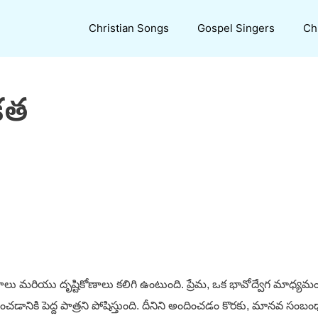
Christian Songs
Gospel Singers
Ch
ికత
ూపాలు మరియు దృష్టికోణాలు కలిగి ఉంటుంది. ప్రేమ, ఒక భావోద్వేగ మాధ
చడానికి పెద్ద పాత్రని పోషిస్తుంది. దీనిని అందించడం కొరకు, మాన