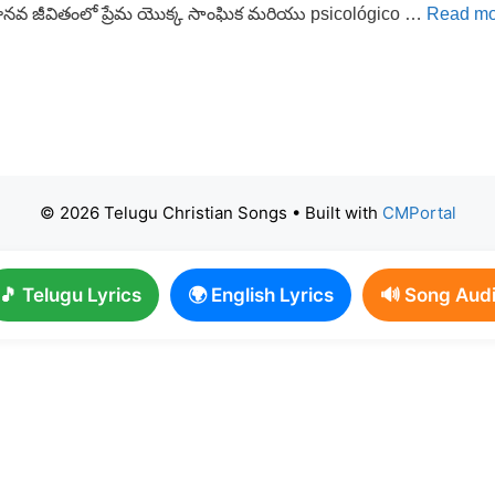
మానవ జీవితంలో ప్రేమ యొక్క సాంఘిక మరియు psicológico …
Read mo
© 2026 Telugu Christian Songs
• Built with
CMPortal
🎵 Telugu Lyrics
🌍 English Lyrics
🔊 Song Aud