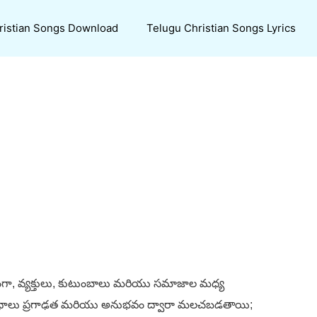
ristian Songs Download
Telugu Christian Songs Lyrics
్యమంగా, వ్యక్తులు, కుటుంబాలు మరియు సమాజాల మధ్య
వ సంబంధాలు ప్రగాఢత మరియు అనుభవం ద్వారా మలచబడతాయి;