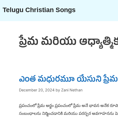
Skip
Telugu Christian Songs
to
content
ప్రేమ మరియు ఆధ్యాత్మ
ఎంత మధురమూ యేసుని ప్రేమ
December 20, 2024
by
Zani Nethan
ప్రపంచంలో ప్రేమ అర్థం ప్రపంచంలో ప్రేమ అనే భావన అనేక ర
సంబంధాలను నిర్మించడానికి మరియు పరస్పర అవగాహనను పెం