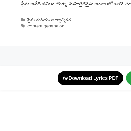
ప్రేమ అనేది జీవితం యొక్క మహత్తరమైన అంశాలలో ఒకటి. 
Categories
ప్రేమ మరియు ఆధ్యాత్మికత
Tags
content generation
📥 Download Lyrics PDF