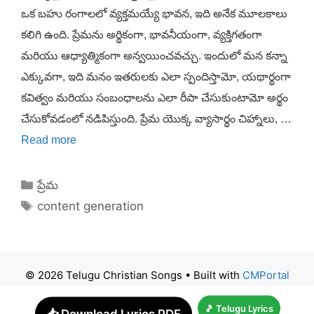
ఒక బహు రంగాలలో వ్యక్తమయ్యే భావన, ఇది అనేక మూలకాలు
కలిగి ఉంది. ప్రేమను అర్థికంగా, భావనీయంగా, వ్యక్తిగతంగా
మరియు ఆధ్యాత్మికంగా అన్వయించవచ్చు. ఇందులో మన కన్నా
ఎక్కువగా, ఇది మనం ఇతరులకు ఎలా స్పందిస్తామో, యథార్థంగా
కవిత్వం మరియు సంబంధాలను ఎలా రీపా చేసుకుంటామో అర్థం
చేసుకోవడంలో నడిపిస్తుంది. ప్రేమ యొక్క వ్యాసార్థం చిహ్నాలు, …
Read more
Categories
ప్రేమ
Tags
content generation
© 2026 Telugu Christian Songs
• Built with
CMPortal
🎵 Telugu Lyrics
📥 Download Lyrics PDF