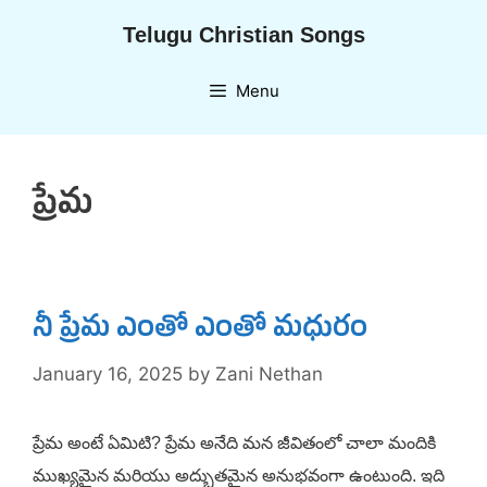
Skip
Telugu Christian Songs
to
content
Menu
ప్రేమ
నీ ప్రేమ ఎంతో ఎంతో మధురం
January 16, 2025
by
Zani Nethan
ప్రేమ అంటే ఏమిటి? ప్రేమ అనేది మన జీవితంలో చాలా మందికి
ముఖ్యమైన మరియు అద్భుతమైన అనుభవంగా ఉంటుంది. ఇది