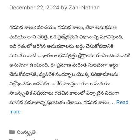
December 22, 2024
by
Zani Nethan
గడచిన కాలం: పరిచయం గడచిన కాలం, లేదా అనుక్రమణ
మరియు దాని చరిత్ర, ఒక ప్రత్యేకమైన విధానాన్ని సూచిస్తుంది,
ఇది గతంలో జరిగిన అనుభవాలను అర్థం చేసుకోవడానికి
మరియు వాటి ఆధారంగా భవిష్యత్తు క్షేత్రాలను రూపొందించడానికి
అనువుగా ఉంటుంది. ఈ ప్రమాణ మరింత సులభంగా అర్థం
చేసుకోవడానికి, వ్యతిరేక సందర్భాల యొక్క పరిణామాలను
విశ్లేషించడం అవసరం. అనేక సాంప్రదాయాలు మరియు
సాంస్కృతిక విషయాలు గడచిన కాలంలో ఏర్పాటైన విధంగా
మానవ సమాజాన్ని ప్రభావితం చేశాయి. గడచిన కాలం …
Read
more
Categories
సంస్కృతి