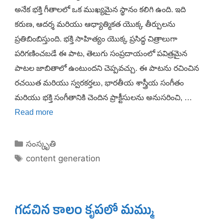
అనేక భక్తి గీతాలలో ఒక ముఖ్యమైన స్థానం కలిగి ఉంది. ఇది
కరుణ, ఆదర్శ మరియు ఆధ్యాత్మికత యొక్క తీర్పులను
ప్రతిబింబిస్తుంది. భక్తి సాహిత్యం యొక్క ప్రసిద్ధ చిత్రాలుగా
పరిగణించబడే ఈ పాట, తెలుగు సంప్రదాయంలో పవిత్రమైన
పాటల జాబితాలో ఉంటుందని చెప్పవచ్చు. ఈ పాటను రచించిన
రచయిత మరియు స్వరకర్తలు, భారతీయ శాస్త్రీయ సంగీతం
మరియు భక్తి సంగీతానికి చెందిన ప్రాక్టీసులను అనుసరించి, …
Read more
Categories
సంస్కృతి
Tags
content generation
గడచిన కాలం కృపలో మమ్ము