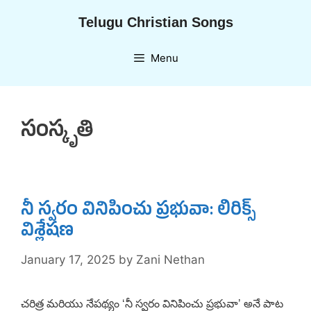
Skip
Telugu Christian Songs
to
content
Menu
సంస్కృతి
నీ స్వరం వినిపించు ప్రభువా: లిరిక్స్
విశ్లేషణ
January 17, 2025
by
Zani Nethan
చరిత్ర మరియు నేపథ్యం ‘నీ స్వరం వినిపించు ప్రభువా’ అనే పాట