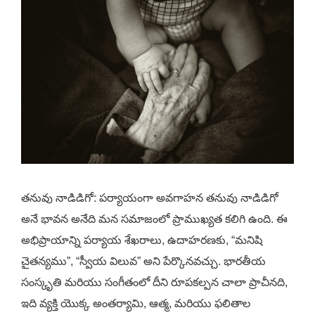
తనువు నాడిడిగో: పర్యాయంగా అవగాహన తనువు నాడిడిగో
అనే భావన అనేది మన సమాజంలో ప్రాముఖ్యత కలిగి ఉంది. ఈ
అభిప్రాయాన్ని పర్యాయ శేఖరాలు, ఉదాహరణకు, “మనిషి
చైతన్యము”, “స్వీయ విలువ” అని పేర్కొనవచ్చు. భారతీయ
సంస్కృతి మరియు సంగీతంలో దీని రూపకల్పన చాలా ప్రాచీనది,
ఇది వ్యక్తి యొక్క అంతర్యామి, ఆత్మ, మరియు ఫలితాల