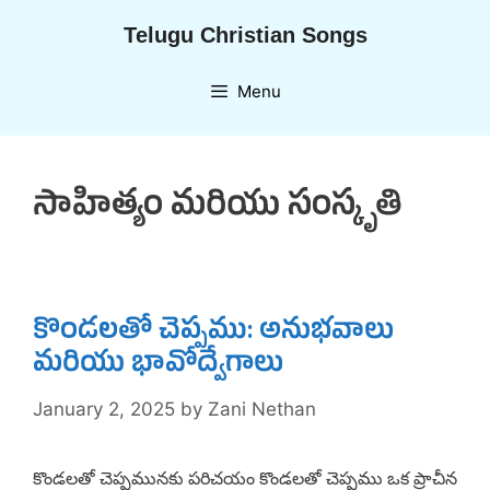
Skip
Telugu Christian Songs
to
content
Menu
సాహిత్యం మరియు సంస్కృతి
కొండలతో చెప్పము: అనుభవాలు
మరియు భావోద్వేగాలు
January 2, 2025
by
Zani Nethan
కొండలతో చెప్పమునకు పరిచయం కొండలతో చెప్పము ఒక ప్రాచీన