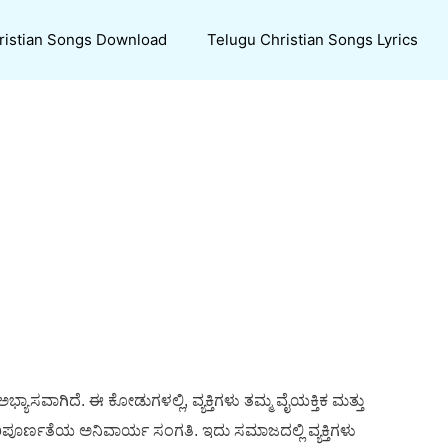
ristian Songs Download
Telugu Christian Songs Lyrics
್ಯಾಸವಾಗಿದೆ. ಈ ಕೋಡುಗಳಲ್ಲಿ, ವ್ಯಕ್ತಿಗಳು ತಮ್ಮ ವೈಯಕ್ತಿಕ ಮತ್ತು
ಪರಿಪೂರ್ಣತೆಯ ಅನಿವಾರ್ಯ ಸಂಗತಿ. ಇದು ಸಮಾಜದಲ್ಲಿ ವ್ಯಕ್ತಿಗಳು