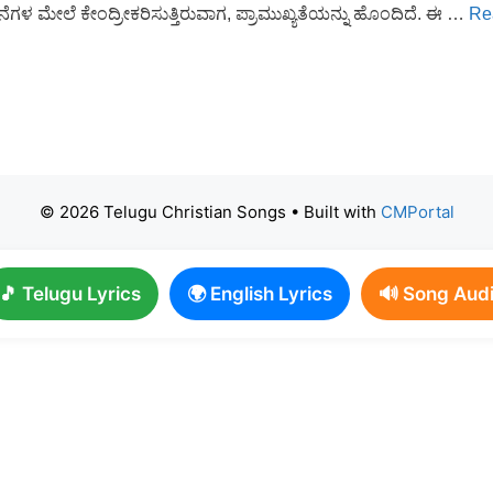
ಧನೆಗಳ ಮೇಲೆ ಕೇಂದ್ರೀಕರಿಸುತ್ತಿರುವಾಗ, ಪ್ರಾಮುಖ್ಯತೆಯನ್ನು ಹೊಂದಿದೆ. ಈ …
Re
© 2026 Telugu Christian Songs
• Built with
CMPortal
🎵 Telugu Lyrics
🌍 English Lyrics
🔊 Song Aud