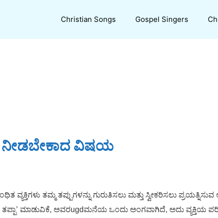
Christian Songs
Gospel Singers
Ch
 ಗಮನ ನೀಡಬೇಕಾದ ವಿಷಯ
್ಯಕ್ತಿಗಳು ತಮ್ಮ ತಪ್ಪುಗಳನ್ನು ಗುರುತಿಸಲು ಮತ್ತು ಸ್ವೀಕರಿಸಲು ಪ್ರಯತ್ನಿಸುವ ಅಭ
 ‘ನೀವು ತಪ್ಪಾ’ ಮಾಡುವಿಕೆ, ಅವರugdಮನೆಯ ಒಂದು ಅಂಗವಾಗಿದೆ, ಅದು ವ್ಯಕ್ತಿಯ 