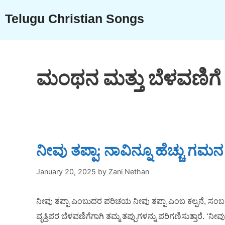
Skip
Telugu Christian Songs
to
content
ಮಂಥನ ಮತ್ತು ಬೆಳವಣಿಗೆ
ನೀವು ತಪ್ಪಾ: ನಾವಿನ್ನೂ ಹೆಚ್ಚು
January 20, 2025
by
Zani Nethan
ನೀವು ತಪ್ಪಾ ಎಂಬುದರ ಪರಿಚಯ ನೀವು ತಪ್ಪಾ ಎಂಬ ಕಲ್ಪನೆ, ಸಂಬಂಧಿತ ವ
ವೃತ್ತಿಪರ ಬೆಳವಣಿಗೆಗಾಗಿ ತಮ್ಮ ತಪ್ಪುಗಳನ್ನು ಪರಿಗಣಿಸುತ್ತಾರೆ.