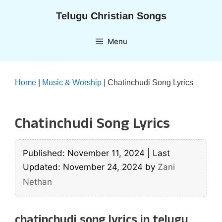
Skip
Telugu Christian Songs
to
content
Menu
Home
|
Music & Worship
|
Chatinchudi Song Lyrics
Chatinchudi Song Lyrics
Published: November 11, 2024
|
Last
Updated: November 24, 2024
by
Zani
Nethan
chatinchudi song lyrics in telugu