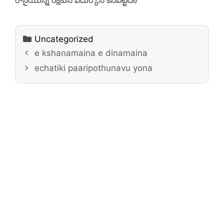
రానైయున్న రక్షకుని ఎదుర్కొన కనిపెట్టెదం
Categories
Uncategorized
e kshanamaina e dinamaina
echatiki paaripothunavu yona