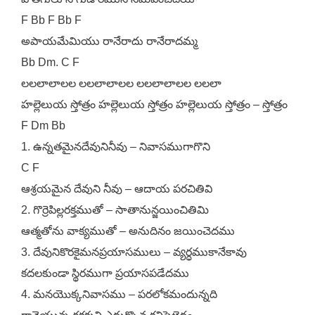
F Bb F Bb F
అపాయమేమియు రానేరాదు రానేరాదమ్మ
Bb Dm. C F
లలలాలాలల లలలాలాలల లలలాలాలల లలలా
హల్లెలుయ స్తోత్రం హల్లెలుయ స్తోత్రం హల్లెలుయ స్తోత్రం – స్తోత్రం
F Dm Bb
1. ఉన్నతమైనదేవునినీవు – నివాసముగాగొని
C F
ఆశ్రయమైన దేవుని నీవు – ఆదాయ పరచితివి
2. గొర్రెపిల్లరక్తముతో – సాతానున్జయించితిమి
ఆత్మతోను వాక్యముతో – అనుదినం జయించెదము
3. దేవునికొరకైమనప్రయాసములు – వ్యర్ధముకానేకావు
కదలకుండా స్థిరముగా ప్రయాసపడేదము
4. మనయొక్కనివాసము – పరలోకమందున్నది