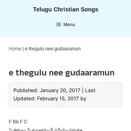
Skip
Telugu Christian Songs
to
content
Menu
Home
|
e thegulu nee gudaaramun
e thegulu nee gudaaramun
Published: January 20, 2017
|
Last
Updated: February 15, 2017
by
F Bb F C
ఏ తెగులు నీ గుడారమున్ సమీపించదయా