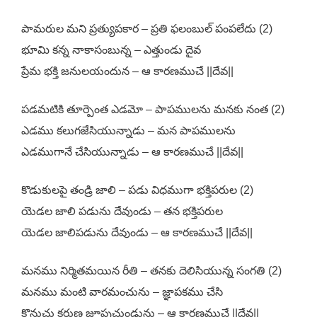
పామరుల మని ప్రత్యుపకార – ప్రతి ఫలంబుల్ పంపలేదు (2)
భూమి కన్న నాకాసంబున్న – ఎత్తుండు దైవ
ప్రేమ భక్తి జనులయందున – ఆ కారణముచే ||దేవ||
పడమటికి తూర్పెంత ఎడమో – పాపములను మనకు నంత (2)
ఎడము కలుగజేసియున్నాడు – మన పాపములను
ఎడముగానే చేసియున్నాడు – ఆ కారణముచే ||దేవ||
కొడుకులపై తండ్రి జాలి – పడు విధముగా భక్తిపరుల (2)
యెడల జాలి పడును దేవుండు – తన భక్తిపరుల
యెడల జాలిపడును దేవుండు – ఆ కారణముచే ||దేవ||
మనము నిర్మితమయిన రీతి – తనకు దెలిసియున్న సంగతి (2)
మనము మంటి వారమంచును – జ్ఞాపకము చేసి
కొనుచు కరుణ జూపుచుండును – ఆ కారణముచే ||దేవ||