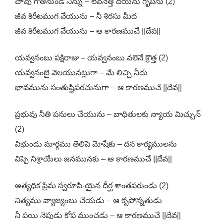
చావు గోతినుండి నిన్ను – లేవనెత్తి దయను గృపను (2)
జీవ కిరీటముగ వేయును – నీ శిరసు మీద
జీవ కిరీటముగ వేయును – ఆ కారణముచే ||దేవ||
యవ్వనంబు పక్షిరాజు – యవ్వనంబు వలెనే క్రొత్త (2)
యవ్వనంబై వెలయునట్లుగా – మే లిచ్చి నీదు
భావమును సంతుష్టిపరచునుగా – ఆ కారణముచే ||దేవ||
ప్రభువు నీతి పనులు చేయును – బాధితులకు న్యాయ మిచ్చున్
(2)
విభుండు మార్గము తెలిపె మోషేకు – దన కార్యములను
విప్పె నిశ్రాయేలు జనమునకు – ఆ కారణముచే ||దేవ||
అత్యధిక ప్రేమ స్వరూపి-యైన దీర్ఘ శాంతపరుండు (2)
నిత్యము వ్యాజ్యంబు చేయడు – ఆ కృపోన్నతుడు
నీ పయి నెపుడు కోప ముంచడు – ఆ కారణముచే ||దేవ||