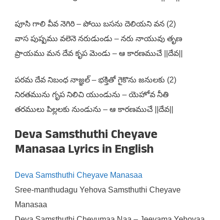
పూసి గాలి వీవ నెగిరి – పోయి బసను దెలియని వన (2)
వాస పుష్పము వలెనె నరుడుండు – నరు నాయువు తృణ
ప్రాయము మన దేవ కృప మెండు – ఆ కారణముచే ||దేవ||
పరమ దేవ నిబంధ నాజ్ఞల్ – భక్తితో గైకొను జనులకు (2)
నిరతమును గృప నిలిచి యుండును – యెహోవ నీతి
తరములు పిల్లలకు నుండును – ఆ కారణముచే ||దేవ||
Deva Samsthuthi Cheyave
Manasaa Lyrics in English
Deva Samsthuthi Cheyave Manasaa
Sree-manthudagu Yehova Samsthuthi Cheyave
Manasaa
Deva Samsthuthi Cheyumaa Naa – Jeevama Yehovaa