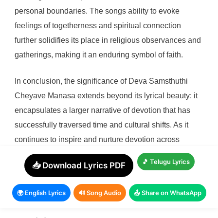
personal boundaries. The songs ability to evoke
feelings of togetherness and spiritual connection
further solidifies its place in religious observances and
gatherings, making it an enduring symbol of faith.
In conclusion, the significance of Deva Samsthuthi
Cheyave Manasa extends beyond its lyrical beauty; it
encapsulates a larger narrative of devotion that has
successfully traversed time and cultural shifts. As it
continues to inspire and nurture devotion across
generations, this song serves not only as a reminder of
🎵 Telugu Lyrics
📥 Download Lyrics PDF
the power of spiritual expression but also as an
affirmation of humanitys eternal quest for connection
🌍 English Lyrics
🔊 Song Audio
📤 Share on WhatsApp
with the divine.