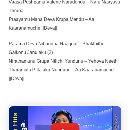
Vaasa Pushpamu Valene Narudundu – Naru Naayuvu
Thruna
Praayamu Mana Deva Krupa Mendu – Aa
Kaaranamuche ||Deva||
Parama Deva Nibandha Naagnal – Bhakthitho
Gaikonu Janulaku (2)
Nirathamunu Grupa Nilichi Yundunu – Yehova Neethi
Tharamulu Pillalaku Nundunu – Aa Kaaranamuche
||Deva||