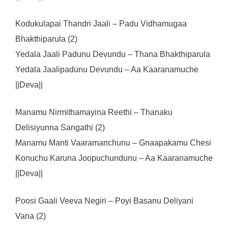
Kodukulapai Thandri Jaali – Padu Vidhamugaa
Bhakthiparula (2)
Yedala Jaali Padunu Devundu – Thana Bhakthiparula
Yedala Jaalipadunu Devundu – Aa Kaaranamuche
||Deva||
Manamu Nirmithamayina Reethi – Thanaku
Delisiyunna Sangathi (2)
Manamu Manti Vaaramanchunu – Gnaapakamu Chesi
Konuchu Karuna Joopuchundunu – Aa Kaaranamuche
||Deva||
Poosi Gaali Veeva Negiri – Poyi Basanu Deliyani
Vana (2)