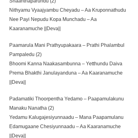
Shaanthaparundu (2)
Nithyamu Vyaajyambu Cheyadu – Aa Kruponnathudu
Nee Payi Nepudu Kopa Munchadu – Aa
Kaaranamuche ||Deva||
Paamarula Mani Prathyupakaara – Prathi Phalambul
Pampaledu (2)
Bhoomi Kanna Naakasambunna – Yetthundu Daiva
Prema Bhakthi Janulayanduna – Aa Kaaranamuche
||Deva||
Padamatiki Thoorpentha Yedamo – Paapamulakunu
Manaku Nanatha (2)
Yedamu Kalugajesiyunnaadu – Mana Paapamulanu
Edamugaane Chesiyunnaadu – Aa Kaaranamuche
||Deva||