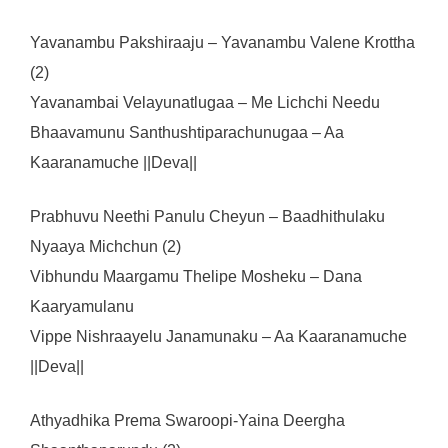
Yavanambu Pakshiraaju – Yavanambu Valene Krottha
(2)
Yavanambai Velayunatlugaa – Me Lichchi Needu
Bhaavamunu Santhushtiparachunugaa – Aa
Kaaranamuche ||Deva||
Prabhuvu Neethi Panulu Cheyun – Baadhithulaku
Nyaaya Michchun (2)
Vibhundu Maargamu Thelipe Mosheku – Dana
Kaaryamulanu
Vippe Nishraayelu Janamunaku – Aa Kaaranamuche
||Deva||
Athyadhika Prema Swaroopi-Yaina Deergha