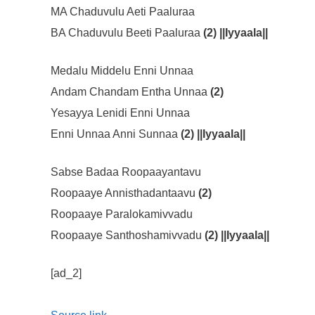
MA Chaduvulu Aeti Paaluraa
BA Chaduvulu Beeti Paaluraa
(2) ||Iyyaala||
Medalu Middelu Enni Unnaa
Andam Chandam Entha Unnaa
(2)
Yesayya Lenidi Enni Unnaa
Enni Unnaa Anni Sunnaa
(2) ||Iyyaala||
Sabse Badaa Roopaayantavu
Roopaaye Annisthadantaavu
(2)
Roopaaye Paralokamivvadu
Roopaaye Santhoshamivvadu
(2) ||Iyyaala||
[ad_2]