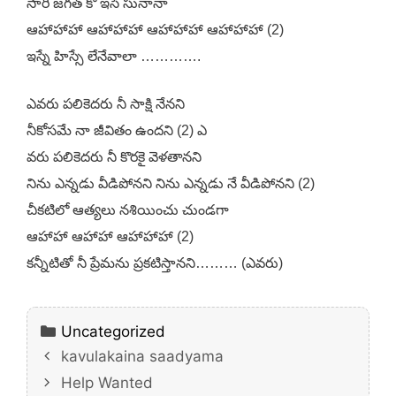
సారీ జగత్ కో ఇసే సునానా
ఆహాహాహా ఆహాహాహా ఆహాహాహా ఆహాహాహా (2)
ఇస్నే హిస్సే లేనేవాలా ………….
ఎవరు పలికెదరు నీ సాక్షి నేనని
నీకోసమే నా జీవితం ఉందని (2) ఎ
వరు పలికెదరు నీ కొరకై వెళతానని
నిను ఎన్నడు వీడిపోనని నిను ఎన్నడు నే వీడిపోనని (2)
చీకటిలో ఆత్యలు నశియించు చుండగా
ఆహాహా ఆహాహా ఆహాహాహా (2)
కన్నీటితో నీ ప్రేమను ప్రకటిస్తానని……… (ఎవరు)
Categories
Uncategorized
kavulakaina saadyama
Help Wanted