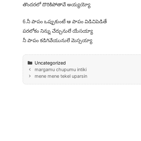
తొందరలో దొరికిపోతావే అయ్యయ్యో
6.నీ పాపం ఒప్పుకుంటే ఆ పాపం విడిచిపెడితే
పరలోకం నిన్ను చేర్చునులే యేసయ్యా
నీ పాపం కడిగివేయునులే మెస్సయ్యా
Categories
Uncategorized
margamu chupumu intiki
mene mene tekel uparsin