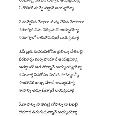
సంఘాన్ని రెండుగ చీల్చావే అయ్యయ్యో
నీ గోతిలో నువ్వే పడ్డావే అయ్యయ్యో
2.నువ్వేసిన వేషాలు నువు చేసిన మోసాలు
నరకాగ్నికి నిను చేర్చునులే అయ్యయ్యో
నరకాగ్నిలో కాలిపోదువులే అయ్యయ్యో
3.నీ బ్రతుకుదెరువుకోసం బైబిల్ను చేతబట్టి
పరమార్థం మర్చిపోయావే అయ్యయ్యో
ఆత్యలతో ఆడుకొన్నావే అయ్యయ్యయ్యో
4.సువార్త సేవకోసం పంపిన సొమ్ములన్నీ
సొంతానికి ఖర్చు చేశావే అయ్యయ్యో
శాపాన్ని తెచ్చుకున్నావే అయ్యయ్యో
5.పాపాన్ని పాతిపెట్టి దోషాన్ని దాచిపెట్టి
దొరలాగ తిరుగుచున్నావే అయ్యయ్యో