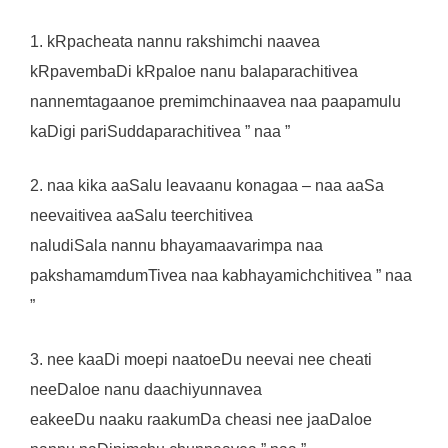
1. kRpacheata nannu rakshimchi naavea
kRpavembaDi kRpaloe nanu balaparachitivea
nannemtagaanoe premimchinaavea naa paapamulu
kaDigi pariSuddaparachitivea ” naa ”
2. naa kika aaSalu leavaanu konagaa – naa aaSa
neevaitivea aaSalu teerchitivea
naludiSala nannu bhayamaavarimpa naa
pakshamamdumTivea naa kabhayamichchitivea ” naa
”
3. nee kaaDi moepi naatoeDu neevai nee cheati
neeDaloe nanu daachiyunnavea
eakeeDu naaku raakumDa cheasi nee jaaDaloe