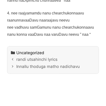
nannu naDipimchu chunnaavea ” naa ”
4. nee raajyamamdu nanu chearchukonnaavu
raanunnavaaDavu naaraajavu neevu
nee vadhuvu samGamunu nanu chearchukonnaavu
nanu konna vaaDavu naa varuDavu neevu ” naa “
Categories
Uncategorized
randi utsahinchi lyrics
Innallu thoduga matho nadichavu