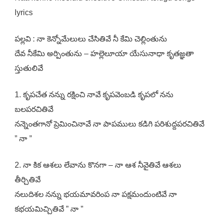
lyrics
పల్లవి : నా కెన్నోమేలులు చేసితివే నీ కేమి చెల్లింతును
దేవ నీకేమి అర్పింతును – హల్లెలూయా యేసునాధా కృతజ్ఞతా
స్తుతులివే
1. కృపచేత నన్ను రక్షించి నావే కృపవెంబడి కృపలో నను
బలపరచితివే
నన్నెంతగానో ప్రెమించినావే నా పాపములు కడిగి పరిశుద్దపరచితివే
” నా ”
2. నా కిక ఆశలు లేవాను కొనగా – నా ఆశ నీవైతివే ఆశలు
తీర్చితివే
నలుదిశల నన్ను భయమావరింప నా పక్షమందుంటివే నా
కభయమిచ్చితివే ” నా ”