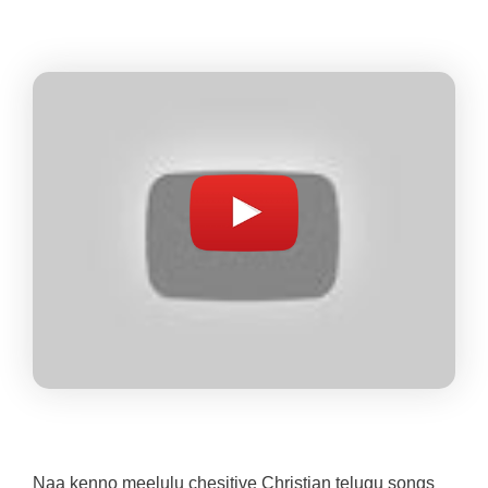
Naa kenno meelulu chesitive Christian telugu songs