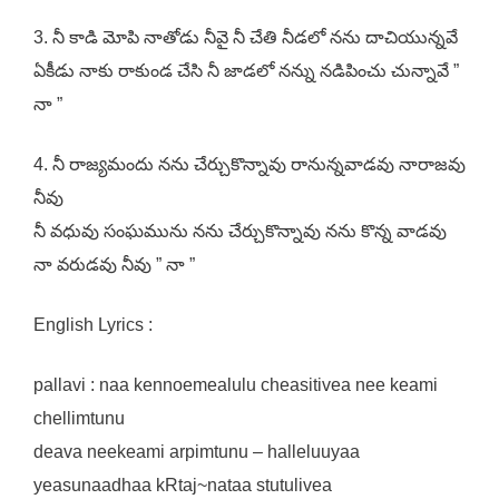
3. నీ కాడి మోపి నాతోడు నీవై నీ చేతి నీడలో నను దాచియున్నవే
ఏకీడు నాకు రాకుండ చేసి నీ జాడలో నన్ను నడిపించు చున్నావే ”
నా ”
4. నీ రాజ్యమందు నను చేర్చుకొన్నావు రానున్నవాడవు నారాజవు
నీవు
నీ వధువు సంఘమును నను చేర్చుకొన్నావు నను కొన్న వాడవు
నా వరుడవు నీవు ” నా ”
English Lyrics :
pallavi : naa kennoemealulu cheasitivea nee keami
chellimtunu
deava neekeami arpimtunu – halleluuyaa
yeasunaadhaa kRtaj~nataa stutulivea