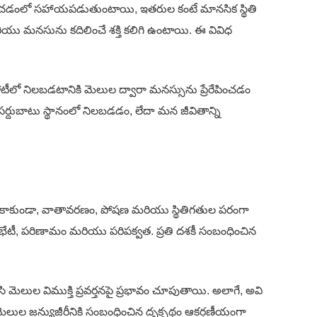
దించడంలో సహాయపడుతుంటాయి, ఇతరుల కంటే మానసిక స్థితి
యు మనసును కదిలించే శక్తి కలిగి ఉంటాయి. ఈ వివిధ
టీలో నిలబడటానికి మెలుల ద్వారా మనస్సును ప్రేరేపించడం
దుబాటు స్థానంలో నిలబడడం, లేదా మన జీవితాన్ని
్పులు కాకుండా, వాతావరణం, పోషణ మరియు స్థితిగతుల పరంగా
టీ, పరిణామం మరియు పరిపక్వత. ప్రతి దశకీ సంబంధించిన
మెలుల విముక్తి ప్రవర్తనపై ప్రభావం చూపుతాయి. అలాగే, అవి
మెలుల జన్యుజీరీనికి సంబంధించిన దృక్పథం ఆకర్షణీయంగా