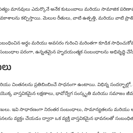
ిత్యం మానవులు ఎదుర్కొనే అనేక కుటుంబాలు మరియు సామాజిక పరిణామా
అవకాశాలను కల్పిస్తాయి. మెలుల రీతులు, వాటి ఉత్పత్తి, మరియు వాటి ప్రాత
 సంబంధించిన అర్ధం మరియు అవసరం గురించి మరింతగా కూడిక సాధించుకోవచ్చ
్తుల సంబంధాల పరంగా, ఉన్నతమైన హృదయంత్మక సంబంధాలను అభివృద్ధి చేసేందుకు
ులు
చింతనలను ప్రతిబింబించే సాధనంగా ఉంటాయి. విభిన్న సందర్భాల్లో, మెలుల
క్క వాస్తవికమైన లక్షణాలు, భావోద్వేగ సంస్కృతి మరియు సమాజం జీవన
 శ్రేణులు. ఇవి సాధారణంగా నిరంతర సంబంధాలు, సామాన్యతలను మరియు
ావనలను వ్యక్తం చేయడం ద్వారా ఒక వ్యక్తి వాస్తవికమైన భావనలతో సంబ