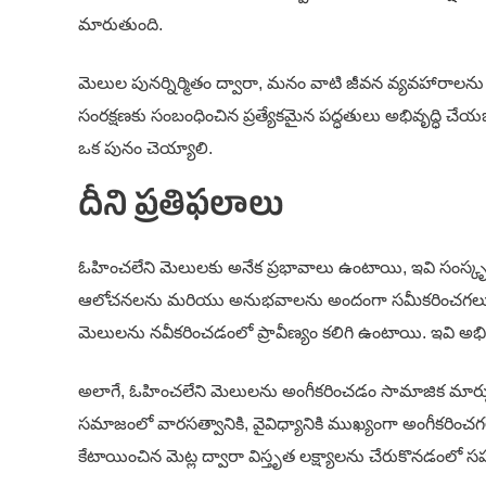
మారుతుంది.
మెలుల పునర్నిర్మితం ద్వారా, మనం వాటి జీవన వ్యవహారాలన
సంరక్షణకు సంబంధించిన ప్రత్యేకమైన పద్ధతులు అభివృద్ధి చే
ఒక పునం చెయ్యాలి.
దీని ప్రతిఫలాలు
ఓహించలేని మెలులకు అనేక ప్రభావాలు ఉంటాయి, ఇవి సంస్కృతిలో
ఆలోచనలను మరియు అనుభవాలను అందంగా సమీకరించగలుగుత
మెలులను నవీకరించడంలో ప్రావీణ్యం కలిగి ఉంటాయి. ఇవి అభివృద
అలాగే, ఓహించలేని మెలులను అంగీకరించడం సామాజిక మార్ప
సమాజంలో వారసత్వానికి, వైవిధ్యానికి ముఖ్యంగా అంగీకరించగలుగ
కేటాయించిన మెట్ల ద్వారా విస్తృత లక్ష్యాలను చేరుకొనడంల