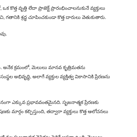
త వృత్తి లేదా ప్రాజెక్ట్ ప్రారంభించాలనుకునే వ్యక్తులు
తానికి శ్రద్ధ చూపించకుండా కొత్త దారులు వెతుకుతారు.
లవు.
. అనేక క్రమంలో, మెలులు మానవ కృత్రిమతను
అభివృద్ధి, అలాగే వ్యక్తుల వ్యక్తిత్వ వికాసానికి ప్రేరణను
ంగా ఎక్కువ ప్రభావవంతమైనది. సృజనాత్మక ప్రేరణకు
ార్గం కల్పిస్తుంది, తద్వారా వ్యక్తులు కొత్త ఆలోచనలు