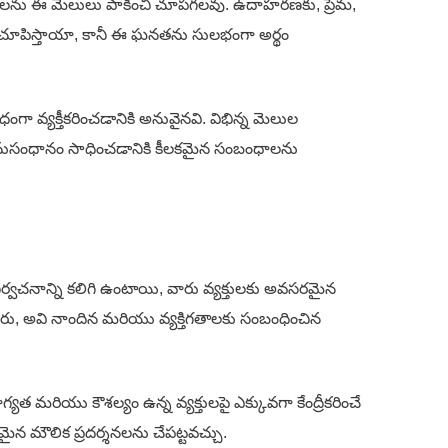
ావాలను ఈ మెలులు పాకించి చూపగలవు. ఉదాహరణకు, ప్రేమ,
న్ని చూపిస్తాయా, కానీ ఈ ఘనతను సులభంగా అర్థం
్యక్తీకరించడానికి అనువైనవి. విభిన్న మెలుల
అనుసంధానం సాధించడానికి కీలకమైన సంబంధాలను
నిర్వచనాన్ని కలిగి ఉంటాయి, వారు వ్యక్తులకు అవసరమైన
స్తారు, అవి నాందిన మరియు వ్యక్తిగతాలకు సంబంధించిన
ియు కౌశల్యం ఉన్న వ్యక్తులపై ఎక్కువగా కేంద్రీకరించే
మైన మౌలిక ప్రదర్శనలను చేపట్టవచ్చు.