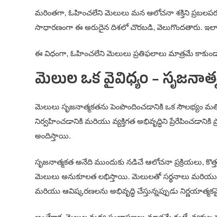
మరింతగా, ఓహించలేని మెలులు మన ఆలోచనా శక్తిని ప్రబలపరచడం ద్
సాధారణంగా ఈ అరుదైన దిశలో చొరబడి, వెలుగొందతారు. ఇలాంటి
ఈ విధంగా, ఓహించలేని మెలులు ప్రతిఫలాలు మాత్రమే కాక
మెలుల ఒక వైవిధ్యం – సృజనాత
మెలులు సృజనాత్మకతను పెంపొందించడానికి ఒక సౌలభ్యం మత
నిర్వహించడానికి మరియు వ్యక్తిగత అభివృద్ధిని ప్రేరేపించడాని
అందిస్తాయి.
సృజనాత్మకత అనేది ముందుకు నడిచే ఆలోచనా ప్రక్రియలు, క
మెలులు అనుకూలత లభిస్తాయి. మెలులతో సర్థనాలు మరియు సముద
మరియు ఆవిష్కరణలను అభివృద్ధి చేస్తున్నప్పుడు నిర్ణయాత్మ