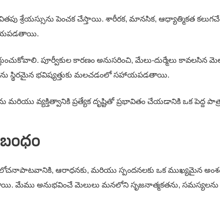
 జీవితపు శ్రేయస్సును పెంచక చేస్తాయి. శారీరక, మానసిక, ఆధ్యాత్మికత కల
 సహాయపడతాయి.
ర్తుంచుకోవాలి. పూర్వీకుల కారణం అనుసరించి, మేలు-దుర్మేలు కావలసిన 
ాలను స్థిరమైన భవిష్యత్తుకు మలచడంలో సహాయపడతాయి.
ియు వ్యక్తిత్వానికి ప్రత్యేక దృష్టితో ప్రభావితం చేయడానికి ఒక పెద్ద పాత
సంబంధం
ఆలోచనాపాటవానికి, ఆరాధనకు, మరియు స్పందనలకు ఒక ముఖ్యమైన అంశ
. మేము అనుభవించే మెలులు మనలోని సృజనాత్మకతను, సమస్యలను ఎదుర్