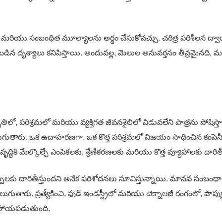
ు మరియు సంబంధిత మూల్యాలను అర్థం చేసుకోవచ్చు. చరిత్ర పరిశీలన ద
యబడిన దృశ్యాలు కనిపిస్తాయి. అందువల్ల, మెలుల అనువర్తనం తీవ్రమైనది
, పరిశ్రమలో మరియు వ్యక్తిగత జీవనశైలిలో విడువలేని పాత్రను పోషిస్తాయ
ారు. ఒక ఉదాహరణగా, ఒక కొత్త పరిశ్రమలో విజయం సాధించిన కంపె
్ధికి మేల్కొల్పే ఎంపికలకు, శ్రేణీకరణలకు మరియు కొత్త వ్యూహాలకు దారితీ
ులకు దారితీస్తుందని అనేక పరిశోదనలు సూచిస్తున్నాయి. మానవ సంబం
ుతారు. ప్రత్యేకించి, ఫుడ్ ఇండస్ట్రీలో మరియు టెక్నాలజీ రంగంలో, పాప్యు
ో సహాయపడుతుంది.