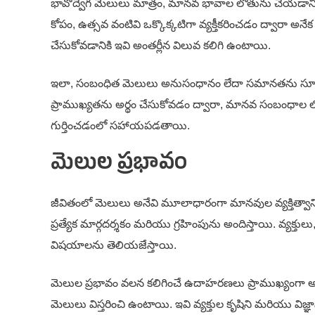
భావోద్వేగ మెలులు మాత్రం, మానవ భావాల లోతును చెయడానిక
కోపం, ఉత్సవ వంటివి ఒక్కొక్కటిగా వ్యక్తీకరించడం ద్వారా అ
చేసుకోవడానికి ఇవి అంతర్లీన విలువ కలిగి ఉంటాయి.
ఇలా, సంబంధిత మెలులు అనుసంధానం లేదా సమానతను సూచిస్తా
ప్రాముఖ్యతను అర్థం చేసుకోవడం ద్వారా, మానవ సంబంధాల
గుర్తించడంలో సహాయపడతాయి.
మెలుల ప్రభావం
జీవితంలో మెలులు అనేవి మూలాధారంగా మానవుల వ్యక్తిత్వాన్ని
ప్రత్యేక మార్గదర్శకం మరియు గ్రహింపును అందిస్తాయి. వ్యక్తు
విషయాలను తెలియజేస్తాయి.
మెలుల ప్రభావం వలన కలిగించే ఉదాహరణలు ప్రాముఖ్యంగా అనే
మెలులు విస్తరించి ఉంటాయి. ఇవి వ్యక్తుల కృషిని మరియు విజ