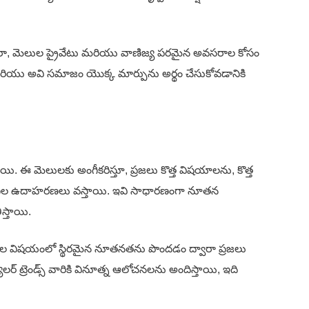
్వారా, మెలుల ప్రైవేటు మరియు వాణిజ్య పరమైన అవసరాల కోసం
, మరియు అవి సమాజం యొక్క మార్పును అర్థం చేసుకోవడానికి
ి. ఈ మెలులకు అంగీకరిస్తూ, ప్రజలు కొత్త విషయాలను, కొత్త
నీల ఉదాహరణలు వస్తాయి. ఇవి సాధారణంగా నూతన
స్తాయి.
ధాల విషయంలో స్థిరమైన నూతనతను పొందడం ద్వారా ప్రజలు
లర్ ట్రెండ్స్ వారికి వినూత్న ఆలోచనలను అందిస్తాయి, ఇది