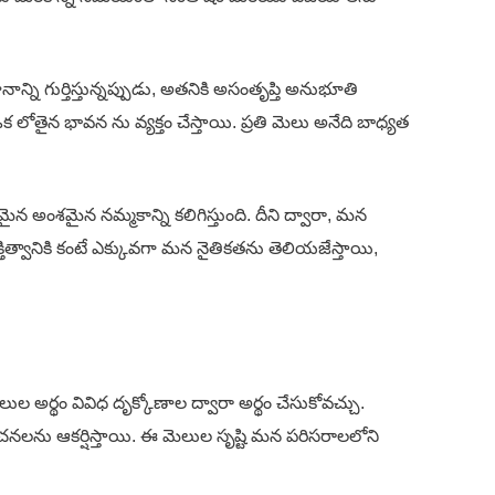
ి గుర్తిస్తున్నప్పుడు, అతనికి అసంతృప్తి అనుభూతి
తైన భావన ను వ్యక్తం చేస్తాయి. ప్రతి మెలు అనేది బాధ్యత
ంశమైన నమ్మకాన్ని కలిగిస్తుంది. దీని ద్వారా, మన
త్వానికి కంటే ఎక్కువగా మన నైతికతను తెలియజేస్తాయి,
ర్థం వివిధ దృక్కోణాల ద్వారా అర్థం చేసుకోవచ్చు.
ను ఆకర్షిస్తాయి. ఈ మెలుల సృష్టి మన పరిసరాలలోని