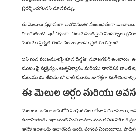
ప్రదర్శించగలవని చూడవచ్చు.
ఈ మెలులు ప్రధానంగా ఆలోచనలతో సంబంధితంగా ఉంటాయి. ఉదాహరణక
కలుగుతుంది. ఇదే విధంగా, విజయవంతమైన సందర్భాలు క్రమంగా 
మరియు ప్రకృతి రెండు సంబంధాలను ప్రతిబింబిస్తుంది.
ఇవి మన ముఖములపై కూడ దిద్దặn మూజగలిగి ఉంటాయి. ఉదాహరణ
ముఖం పై వ్యక్తిత్వం, ఆత్మవిశ్వాసం మరియు నాగరికత లాంటి
మరియు మీ జీవితం లో వాటి ప్రభావం జాగ్రత్తగా పరిశీలించాల్సిం
ఈ మెలుల అర్థం మరియు అవ
మెలులు, అనగా అనుకోని సంఘటనలు లేదా పరిణామాలు, అనేక స
ఉదాహరణకు, ఇటువంటి సంఘటనలు మన జీవితానికి ఒక ప్రాధా
అనేక అంశాలకు ఆధారపడి ఉంది. మానవ సంబంధాలు, పొరుగ