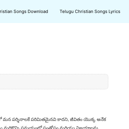
ristian Songs Download
Telugu Christian Songs Lyrics
 మన పర్శినాలకే పరిమితమైనవి కాదని, జీవితం యొక్క అనేక
 మరియు మరికొన్ని సమయంలో సంతోషం మరియు విజయాలను