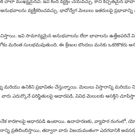
ి చాలా ముఖ్యమైనవి. ఇవి కింద వ్యక్తం చేయవచ్చు, కానీ కచ్చితమైన భ
నేక అనుభవాలను వ్యక్తీకరించవచ్చు. భావోద్వేగ మెలులు ఇతరులపై ప్రభావా
యి. ఇవి సామాన్యమైన అనుభవాలను లేదా భావాలను ఉత్తేజపరిచే విధంగా వ
 లోకం మరింత సులభమవుతుంది. ఈ శ్రేణుల బొందలు మనకు ఒకరికొకరు 
 మరియు ఉనికిని ప్రభావితం చేస్తున్నాయి. మెలులు విస్తారాన్ని మరియు 
లు, వారు ఎదుర్కొనే పరిస్థితులపై ఆధారపడి, వివిధ మెలులకు ఆసక్తిని చూపి
క కారకాలపై ఆధారపడి ఉంటాయి. ఉదాహరణకు, వ్యాపార రంగంలో, యోగ్యత మర
్ఞానాన్ని ప్రతిబింబిస్తాయి, తద్వారా వారు విజయవంతంగా ఎదగడానికి అవసర