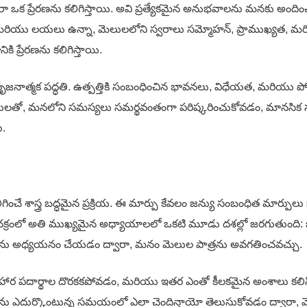
రా ఒక ప్రేరణను కలిగిస్తాయి. అవి ప్రత్యేకమైన అనుభవాలను మనకు అం
 మరియు లయలు ఉన్నా, మెలులలోని స్వరాలు సమ్మోహన్, ప్రాముఖ్యత, మరి
కి ప్రేరణను కలిగిస్తాయి.
ృజనాత్మక పద్ధతి. ఉత్పత్తికి సంబంధించిన భావనలు, విధేయత, మరియు పో
లులతో, మనలోని సమస్యలు సమర్థవంతంగా పరిష్కరించుకోవడం, మానసిక సర్
ు.
లిగించే శాస్త్ర బద్ధమైన ప్రక్రియ. ఈ మార్పు కేవలం జన్యు సంబంధిత మార
్రంలో అతి ముఖ్యమైన అధ్యాయాలలో ఒకటి మూడు దశల్లో జరగుతుంది: భే
శాలను అధ్యయనం చేయడం ద్వారా, మనం మెలుల పాత్రను అవగతించవచ్చు.
, ఆహార పదార్థాల దొరకకపోవడం, మరియు ఇతర ఎంతో కీలకమైన అంశాలు కలిసి 
ీణతను ఎదుర్కొంటున్న సమయంలో ఎలా చెందిన్తాయో తెలుసుకోవడం ద్వారా, 