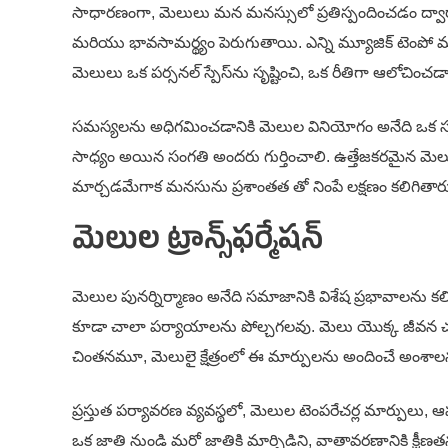
సాధారణంగా, మెలులు మన మనస్సులో ప్రతిస్పందించడం ద్వా
మరియు భావసామర్థ్యం పెరుగుతాయి. ఎన్ని మ్యూజిక్ టెంపో
మెలులు ఒక పర్సనల్ స్పేస్‌ను సృష్టించి, ఒక రీతిగా ఆలోచించడాని
స‌మ‌స్య‌లను అధిగమించ‌డానికి మెలుల వినియోగం అనేది ఒక స
సాధ్యం అయిన సంగతి అందరు గుర్తించాలి. ఉత్తేజకరమైన మె
మార్చడమేగాక మనసును ప్రశాంతత తో నింపే లక్షణం కలిగితార
మెలుల ట్రాన్స్‌ఫర్మేషన్
మెలుల పునర్నిర్మాణం అనేది సమాజానికి విశేష ప్రభావాలను క
కూడా చాలా పర్యాయాలను పోల్చగలవు. మెలు యొక్క జీవన చక
చింతనమూ, మెలులై క్షేత్రంలో ఈ మార్పులను అందించే అం
ప్రస్తుత పర్యావరణ వ్యవస్థలో, మెలుల టెంపరేచర్ల మార్పులు
ఒక జాతి నుండి మరో జాతికి మార్పిడిని, వాతావరణానికి క్ష