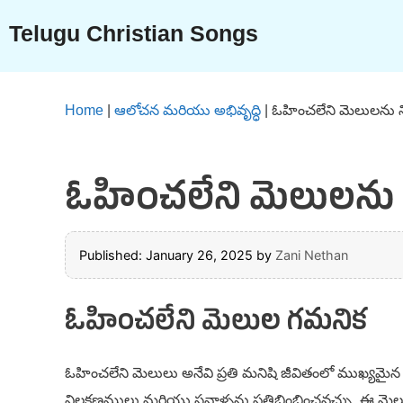
Skip
Telugu Christian Songs
to
content
Home
|
ఆలోచన మరియు అభివృద్ధి
|
ఓహించలేని మెలులను న
ఓహించలేని మెలులను 
Published: January 26, 2025
by
Zani Nethan
ఓహించలేని మెలుల గమనిక
ఓహించలేని మెలులు అనేవి ప్రతి మనిషి జీవితంలో ముఖ్యమైన
విలక్షణములు మరియు సవాళ్ళను ప్రతిబింబించవచ్చు. ఈ మ