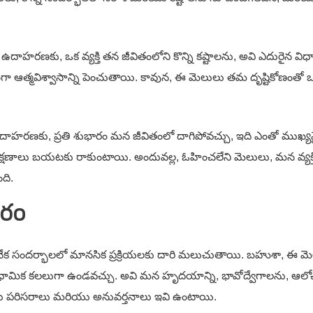
ు, ఒక వ్యక్తి తన జీవితంలోని కొన్ని కష్టాలను, అవి ఎదురైన విధానాన్న
ఆత్మవిశ్వాసాన్ని పెంచుతాయి. కావున, ఈ మెలులు తమ దృష్టికోణంతో ఒక లో
కు, ప్రతి శుభారం మన జీవితంలో దాగిపోవచ్చు, ఇది ఎంతో ముఖ్యమైన అ
 లక్షణాలు బయటకు రాకుంటాయి. అందువల్ల, ఓహించలేని మెలులు, మన వ్యక్తి
ది.
సరం
ందర్భాలలో మానసిక ప్రక్రియలకు దారి మలుచుతాయి. బహుశా, ఈ మెలుల అ
మిక కలలుగా ఉండవచ్చు. అవి మన హృదయాన్ని, భావోద్వేగాలను, ఆలోచనల
ు పరిసరాలు మరియు అనువర్తనాలు ఇవి ఉంటాయి.