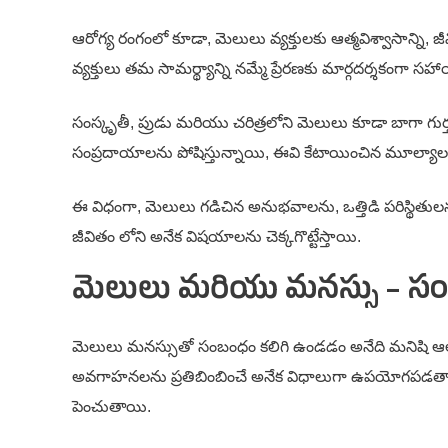
ఆరోగ్య రంగంలో కూడా, మెలులు వ్యక్తులకు ఆత్మవిశ్వాసాన్ని,
వ్యక్తులు తమ సామర్థ్యాన్ని నమ్మే ప్రేరణకు మార్గదర్శకంగా
సంస్కృతీ, ప్రుడు మరియు చరిత్రలోని మెలులు కూడా బాగా గు
సంప్రదాయాలను పోషిస్తున్నాయి, ఈవి కేటాయించిన మూల్య
ఈ విధంగా, మెలులు గడిచిన అనుభవాలను, ఒత్తిడి పరిస్థితులను మర
జీవితం లోని అనేక విషయాలను చెక్కగొట్టేస్తాయి.
మెలులు మరియు మనస్సు – 
మెలులు మనస్సుతో సంబంధం కలిగి ఉండడం అనేది మనిషి 
అవగాహనలను ప్రతిబింబించే అనేక విధాలుగా ఉపయోగపడతాయి
పెంచుతాయి.