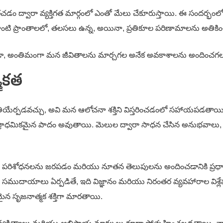
వారా వ్యక్తిగత మార్గంలో ఎంతో మేలు చేకూరుస్తాయి. ఈ సందర్భంలో, ఒక కొత్
 ప్రాంతాలలో, తలసలు ఉన్న, అయినా, ప్రతికూల పరిణామాలను అతికించి, గ
ుండా, అంతిమంగా మన జీవితాలను మార్చగల అనేక అవకాశాలను అందించగ
్మకత
ియేర్పడవచ్చు, అవి మన ఆలోచనా శక్తిని విస్తరించడంలో సహాయపడతాయి
కి ప్రాధమికమైన పాదం అవుతాయి. మెలుల ద్వారా సాధన చేసిన అనుభవాలు, సంస్థల 
ొత్త పరిశోధనలను జరపడం మరియు నూతన తెలుపులను అందించడానికి ప్రధాన
ాయాలు ఏర్పడితే, ఇది విజ్ఞానం మరియు నిరంతర వ్యవహారాల విశ్లేషణకు మ
కమైన సృజనాత్మక శక్తిగా మారతాయి.