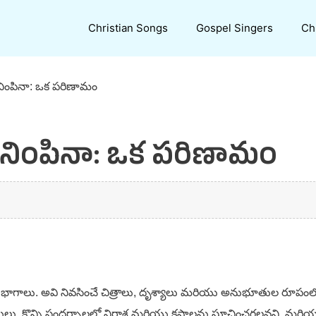
Christian Songs
Gospel Singers
Ch
ింపినా: ఒక పరిణామం
నింపినా: ఒక పరిణామం
 భాగాలు. అవి నివసించే చిత్రాలు, దృశ్యాలు మరియు అనుభూతుల రూపంలో
ెలులు, కొన్ని సందర్భాలలో నిరాశ మరియు కష్టాలను సూచించగలవని,