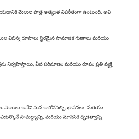
ుగచేయడానికి మెలుల పాత్ర అత్యంత విపరీతంగా ఉంటుంది, అవి
మెలుల విభిన్న రూపాలు స్థిరమైన సామాజిక గుణాలు మరియు
్రను నిర్వహిస్తాయి, వీటి పరిమాణం మరియు రూపం ప్రతి వ్యక్తి
ం. మెలులు అనేవి మన ఆలోచనల్ని, భావనలు, మరియు
కొనే సామర్థ్యాన్ని, మరియు మానసిక ధృడత్వాన్ని