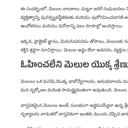
ఈ సందర్భంలో, మెలుల నాటకాలు చుట్టూ జరిగే సంఘటనలు న
వ్యక్తిత్వాన్ని పునర్వ్యవస్థీకరణకు మరియు పురోగమించడానికి 
ఆందోళనలు మరియు వినోదాన్ని పలు రూపాల్లో అందిస్తాయి.
ఇక్కడ, ప్రాక్టికల్ జ్ఞానం, మెరుగుపరచడం తోపాటు, మెలులకు
శక్తిని శ్రద్ధగా సూచిస్తాయి. మెలుల అర్థం లేదా అవసరం, వ్యక
ఓహించలేని మెలుల యొక్క శ్రేణ
మెలులు ఒక మనిషి యొక్క భావోద్వేగాలను, అనుభవాలను మరియు 
మన దృక్కోణం మరింత సామర్థ్యవంతంగా అవుతుంది. మెలుల యొ
వాస్తవికమైన మెలులు అంటే, సులభంగా అర్థమయ్యేలా ఉన్న
దృశ్యాలను వాడుకలో వాస్తవికంగా ఇంతకు ముందు చెప్పిన భ