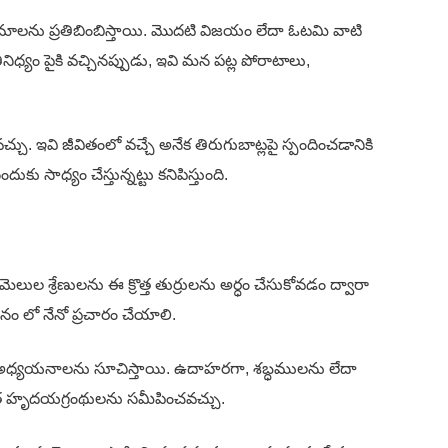
లను ప్రతిబింబిస్తాయి. మొదటి విజయం లేదా ఓటమి వాటి
ినిధ్యం పైకి వచ్చినప్పుడు, ఇవి మన పట్ల పోరాటాలు,
ు. ఇవి జీవితంలో వచ్చే అనేక తిరుగుబాట్లపై స్పందించడానికి
 సాధ్యం చేస్తున్నట్టు కనిపిస్తుంది.
 శ్రేణులను ఈ క్రొత్త తుర్రులను అర్ధం చేసుకోవడం ద్వారా
ం లో నేనో ప్రచారం చేయాలి.
 అధ్యయనాలను సూచిస్తాయి. ఉదాహరగా, శబ్ధములను లేదా
ంధిత హృదయగ్రంథులను సమీపించవచ్చు.