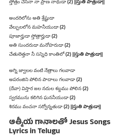
స్తోత్రం చేసెనా నా ప్రాణ నాథుడా
(2) ||స్తుతి పాత్రుడా||
అందరిలోను అతి శ్రేష్టుడా
వేల్పులలోన మహనీయుడా
(2)
పూజార్హుడా స్తోత్రార్హుడా
(2)
అతి సుందరుడా మనోహరుడా
(2)
చేతులెత్తనా నీ సన్నిధి కాంతిలో
(2) ||స్తుతి పాత్రుడా||
అగ్ని జ్వాలల వంటి నేత్రాలు గలవాడా
అపరంజిని పోలిన పాదాలు గలవాడా
(2)
(దేవా) విస్తార జల నదుల శబ్దము పోలిన
(2)
స్వరమును కలిగిన ఘననీయుడా
(2)
శిరము వంచనా సర్వోన్నతుడా
(2) ||స్తుతి పాత్రుడా||
ఆత్మీయ గానాలతో Jesus Songs
Lyrics in Telugu