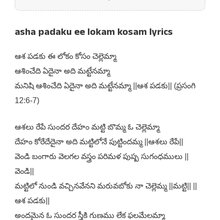
asha padaku ee lokam kosam lyrics
ఆశ పడకు ఈ లోకం కోసం చెల్లెమ్మా
ఆశించేది ఏదైనా అది మట్టేనమ్మా
మనిషి ఆశించేది ఏదైనా అది మట్టేనమ్మా ||ఆశ పడకు|| (ప్రసంగి
12:6-7)
ఆశలు రేపే సుందర దేహం మట్టి బొమ్మ ఓ చెల్లెమ్మా
దేహం కోరేదేదైనా అది మట్టిలోనే పుట్టిందమ్మ ||ఆశలు రేపే||
వెండి బంగారు వెలగల వస్త్రం పరిమళ పుష్ప సుగంధములు ||
వెండి||
మట్టిలో నుండి వచ్చినవేనని మరువబోకు నా చెల్లెమ్మ ||మట్టి|| ||
ఆశ పడకు||
అందమైన ఓ సుందర స్త్రీకి గుణము లేక ఫలమేలమ్మా