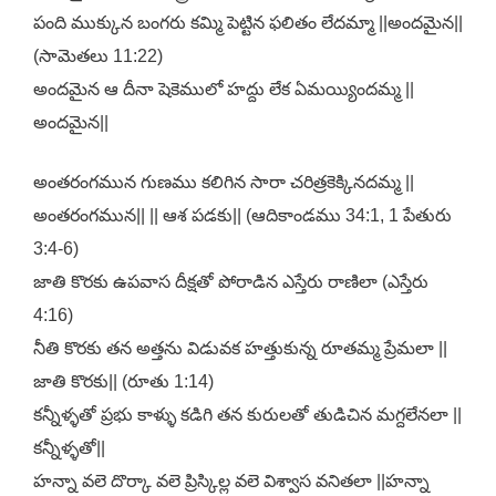
పంది ముక్కున బంగరు కమ్మి పెట్టిన ఫలితం లేదమ్మా ||అందమైన||
(సామెతలు 11:22)
అందమైన ఆ దీనా షెకెములో హద్దు లేక ఏమయ్యిందమ్మ ||
అందమైన||
అంతరంగమున గుణము కలిగిన సారా చరిత్రకెక్కినదమ్మ ||
అంతరంగమున|| || ఆశ పడకు|| (ఆదికాండము 34:1, 1 పేతురు
3:4-6)
జాతి కొరకు ఉపవాస దీక్షతో పోరాడిన ఎస్తేరు రాణిలా (ఎస్తేరు
4:16)
నీతి కొరకు తన అత్తను విడువక హత్తుకున్న రూతమ్మ ప్రేమలా ||
జాతి కొరకు|| (రూతు 1:14)
కన్నీళ్ళతో ప్రభు కాళ్ళు కడిగి తన కురులతో తుడిచిన మగ్దలేనలా ||
కన్నీళ్ళతో||
హన్నా వలె దొర్కా వలె ప్రిస్కిల్ల వలె విశ్వాస వనితలా ||హన్నా