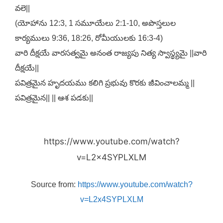
వలె||
(యోహాను 12:3, 1 సమూయేలు 2:1-10, అపొస్తలుల
కార్యములు 9:36, 18:26, రోమీయులకు 16:3-4)
వారి దీక్షయే వారసత్వమై అనంత రాజ్యపు నిత్య స్వాస్థ్యమై ||వారి
దీక్షయే||
పవిత్రమైన హృదయము కలిగి ప్రభువు కొరకు జీవించాలమ్మ ||
పవిత్రమైన|| || ఆశ పడకు||
https://www.youtube.com/watch?
v=L2x4SYPLXLM
Source from:
https://www.youtube.com/watch?
v=L2x4SYPLXLM