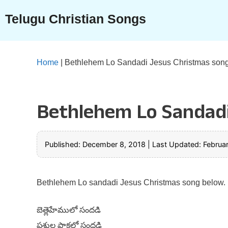
Skip
Telugu Christian Songs
to
content
Home
|
Bethlehem Lo Sandadi Jesus Christmas son
Bethlehem Lo Sandadi
Published: December 8, 2018
|
Last Updated: Februa
Bethlehem Lo sandadi Jesus Christmas song below.
బెత్లెహేములో సందడి
పశుల పాకలో సందడి