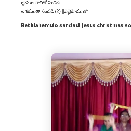
జ్ఞానుల రాకతో సందడి
లోకమంతా సందడి (2) ||బెత్లెహేములో||
Bethlahemulo sandadi jesus christmas so