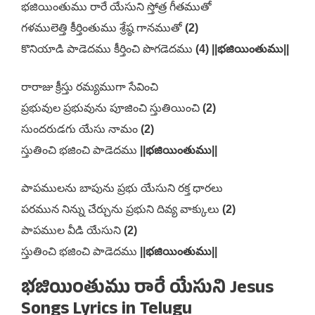
భజియింతుము రారే యేసుని స్తోత్ర గీతముతో
గళములెత్తి కీర్తింతుము శ్రేష్ఠ గానముతో
(2)
కొనియాడి పాడెదము కీర్తించి పొగడెదము
(4) ||భజియింతుము||
రారాజు క్రీస్తు రమ్యముగా సేవించి
ప్రభువుల ప్రభువును పూజించి స్తుతియించి
(2)
సుందరుడగు యేసు నామం
(2)
స్తుతించి భజించి పాడెదము
||భజియింతుము||
పాపములను బాపును ప్రభు యేసుని రక్త ధారలు
పరమున నిన్ను చేర్చును ప్రభుని దివ్య వాక్కులు
(2)
పాపముల వీడి యేసుని
(2)
స్తుతించి భజించి పాడెదము
||భజియింతుము||
భజియింతుము రారే యేసుని Jesus
Songs Lyrics in Telugu