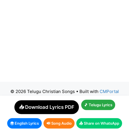
© 2026 Telugu Christian Songs
• Built with
CMPortal
🎵 Telugu Lyrics
📥 Download Lyrics PDF
🌍 English Lyrics
🔊 Song Audio
📤 Share on WhatsApp