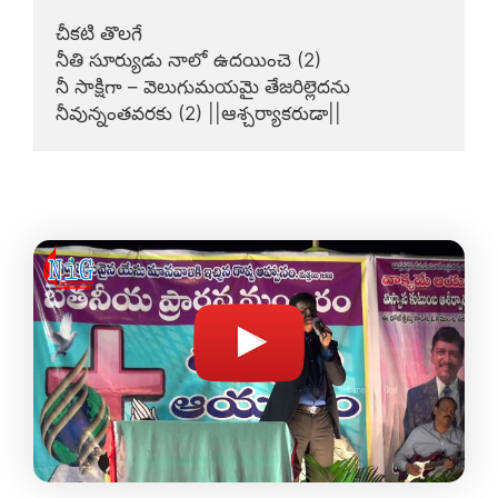
చీకటి తొలగే

నీతి సూర్యుడు నాలో ఉదయించె (2)

నీ సాక్షిగా – వెలుగుమయమై తేజరిల్లెదను

నీవున్నంతవరకు (2) ||ఆశ్చర్యాకరుడా||