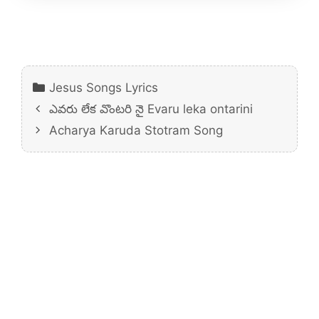
Categories
Jesus Songs Lyrics
ఎవరు లేక వొంటరి నై Evaru leka ontarini
Acharya Karuda Stotram Song