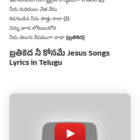
నీదు రుధిరంబు చేత నేను
కడగబడిన నీదు సొత్తు కాదా
(2)
నిన్ను జూప లోకంబులోన
నీదు వెలుగు దీపముగా నాథా
||బ్రతికెద||
బ్రతికెద నీ కోసమే Jesus Songs
Lyrics in Telugu