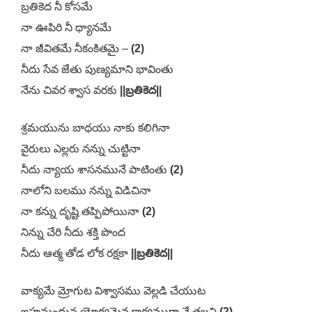
బ్రతికెద నీ కోసమే
నా ఊపిరి నీ ధ్యానమే
నా జీవితమే నీకంకితమై –
(2)
నీదు సేవ జేతు పుణ్యమాని భావింతు
నేను చివర శ్వాస వరకు
||బ్రతికెద||
శ్రమయును బాధయు నాకు కలిగినా
వైరులు ఎల్లరు నన్ను చుట్టినా
నీదు న్యాయ శాసనమునే పాటింతు
(2)
నాలోని బలము నన్ను విడిచినా
నా కన్ను దృష్టి తప్పిపోయినా
(2)
నిన్ను చేరి నీదు శక్తి పొంద
నీదు ఆత్మ తోడ లోక రక్షకా
||బ్రతికెద||
వాక్యమే మ్రోగుట విశ్వాసము వెల్లడి చేయుట
ఇహమందున యోగ్యమైన కార్యముగా నే తలచి
(2)