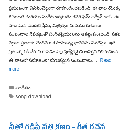
ప్రముఖంగా వినిపించేట్టుగా రూపొందించబడింది. ఈ పాట యొక్క
రచయిత మరియు సంగీత దర్శకుడు కచెరి ఫేమ్ పర్వీన్ దాస్. ఈ
పాట మన మొదటి ప్రేమ, మిత్రత్వం మరియు కుటుంబ
సంబంధాల నేపథ్యంతో సంగీతప్రియులను ఆకట్టుకుంటుంది. సకల
వర్గాల ప్రజలకు చెందిన ఒక సామాన్య భావనను వివరిస్తూ, ఇది
ప్రతిఒక్కరికీ చేరువ కావడం వల్ల ప్రత్యేకమైన ఆసక్తిని కలిగించింది.
ఈ పాటలో సమాజంలో మౌలికమైన సంబంధాలు, …
Read
more
Categories
సంగీతం
Tags
song download
నీతో గడిపే ప్రతి క్షణం – గీత రచన