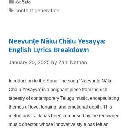
Categories
సంగీతం
Tags
content generation
Neevunṭe Nāku Chālu Yesayya:
English Lyrics Breakdown
January 20, 2025
by
Zani Nethan
Introduction to the Song The song ‘Neevunṭe Nāku
Chālu Yesayya’ is a poignant piece from the rich
tapestry of contemporary Telugu music, encapsulating
themes of love, longing, and emotional depth. This
melodious track has been composed by the renowned
music director, whose innovative style has left an