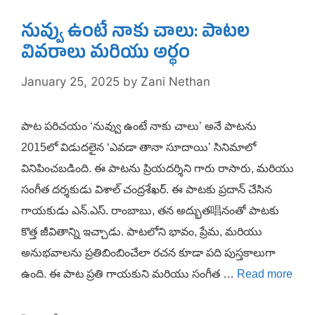
నువ్వు ఉంటే నాకు చాలు: పాటల
వివరాలు మరియు అర్థం
January 25, 2025
by
Zani Nethan
పాట పరిచయం ‘నువ్వు ఉంటే నాకు చాలు’ అనే పాటను
2015లో విడుదలైన ‘ఎవడా తానా సూదాయి’ సినిమాలో
వినిపించబడింది. ఈ పాటను ప్రియదర్శిని గారు రాసారు, మరియు
సంగీత దర్శకుడు విశాల్ చంద్రశేఖర్. ఈ పాటకు ప్రదాన్ చేసిన
గాయకుడు ఎన్.ఎస్. రాంబాబు, తన అద్భుత唱నంతో పాటకు
కొత్త జీవితాన్ని ఇచ్చాడు. పాటలోని భావం, ప్రేమ, మరియు
అనుభవాలను ప్రతిబింబించేలా రచన కూడా పది పుస్తకాలుగా
ఉంది. ఈ పాట ప్రతి గాయకుని మరియు సంగీత …
Read more