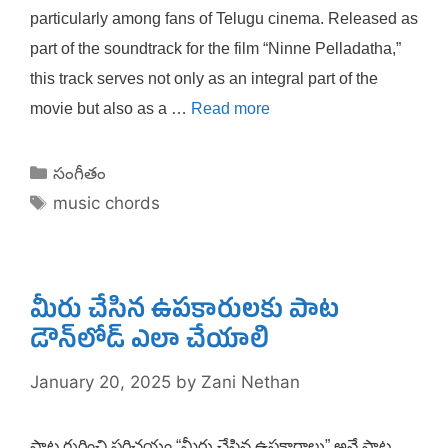
particularly among fans of Telugu cinema. Released as
part of the soundtrack for the film “Ninne Pelladatha,”
this track serves not only as an integral part of the
movie but also as a …
Read more
Categories
సంగీతం
Tags
music chords
మీరు చేసిన ఉపకారులకు పాట
డౌన్‌లోడ్ ఎలా చేయాలి
January 20, 2025
by
Zani Nethan
పాట గురించి పరిచయం “మీరు చేసిన ఉపకారాలు” అనే పాట