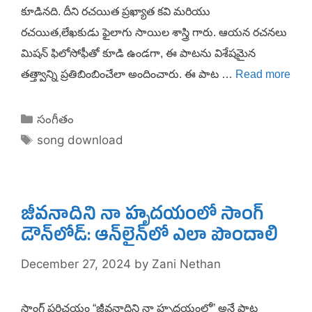
కూడినది. దీని రచయిత ప్రఖ్యాత కవి మరియు
రచయిత,లేఖకుడు ఫైలాగు సాయిల శాస్త్రి గారు. ఆయన రచనలు
మిషన్ ఫిలోసోఫీతో కూడి ఉండగా, ఈ పాటను విశేషమైన
తత్త్వాన్ని ప్రతిబింబించేలా అందించారు. ఈ పాట …
Read more
Categories
సంగీతం
Tags
song download
జీవనాదిని నా హృదయంలో సాంగ్
డౌన్‌లోడ్: ఆన్‌లైన్‌లో ఎలా పొందాలి
December 27, 2024
by
Zani Nethan
సాంగ్ పరిచయం “జీవనాదిని నా హృదయంలో” అనే పాట