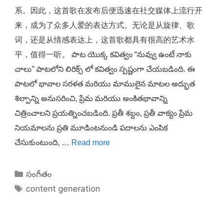
系。因此，这首歌在发布后便迅速在社交媒体上流行开
来，成为了众多人爱的表达方式。无论是从旋律、歌
词，还是从情感表达上，这首歌都具有很高的艺术水
平，值得一听。 పాట యొక్క కవిత్వం “నువ్వు ఉంటే నాకు
చాలు” పాటలోని లిరిక్స్ లో కవిత్వం స్పష్టంగా చేయబడింది. ఈ
పాటలో భావాల సరళత మరియు మాములైన మాటల అద్భుత
శిల్పాన్ని అనుసరించి, ప్రేమ మరియు అంకితభావాన్ని
చిత్రించాలని ప్రయత్నించబడింది. ప్రతీ శబ్దం, ప్రతీ వాక్యం ప్రేమ
నియమాలను ప్రతి మూడింటనుండి పదాలను ఎంపిక
చేసుకుంటుంది, …
Read more
Categories
సంగీతం
Tags
content generation