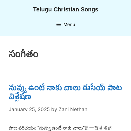
Skip
Telugu Christian Songs
to
content
Menu
సంగీతం
నువ్వు ఉంటే నాకు చాలు ఈసేయ్ పాట
విశ్లేషణ
January 25, 2025
by
Zani Nethan
పాట పరిచయం “నువ్వు ఉంటే నాకు చాలు”是一首著名的