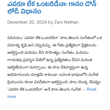
ఎవరూ లేక ఒంటరిదేనా: గానం డౌన్
లోడ్ విధానం
December 20, 2024
by
Zani Nethan
పరిచయం ‘ఎవరూ లేక ఒంటరిదేనా’ పాట తెలుగు సంగీతంలో ఒక
వినూత్న కృషి అని చెప్పవచ్చు. ఈ గీతం ప్రత్యేకంగా ప్రేక్షకులను
ఆకర్షిస్తుంది మరియు దీని సాహిత్యం, సంగీతం, మరియు
గాయకపు ప్రదర్శన వీటిలో ఉన్న ప్రత్యేకతలు దీనిని మరింత
ఆకర్షణీయంగా మార్చాయి. ఈ పాట దేశవ్యాప్తంగా ఉన్న
అభిమానులను మాత్రమే కాకుండా, బహుళ భాషలలోని సంగీత
ప్రియులను కూడా విపరీతంగా ఆకర్షిస్తుంది. పాట యొక్క నేపథ్యం
‘ఎవరూ లేక ఒంటరిదేనా’ అనే పాట తెలుగు సంగీత …
Read
more