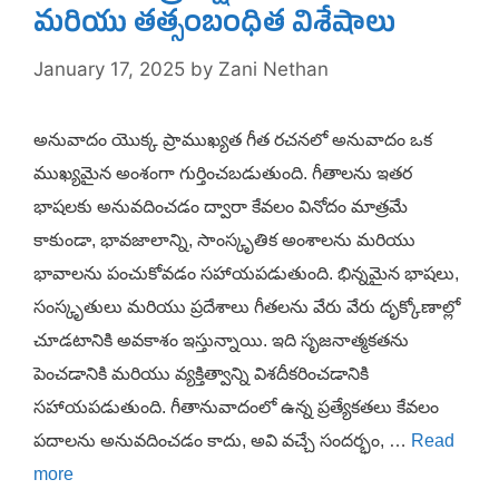
మరియు తత్సంబంధిత విశేషాలు
January 17, 2025
by
Zani Nethan
అనువాదం యొక్క ప్రాముఖ్యత గీత రచనలో అనువాదం ఒక
ముఖ్యమైన అంశంగా గుర్తించబడుతుంది. గీతాలను ఇతర
భాషలకు అనువదించడం ద్వారా కేవలం వినోదం మాత్రమే
కాకుండా, భావజాలాన్ని, సాంస్కృతిక అంశాలను మరియు
భావాలను పంచుకోవడం సహాయపడుతుంది. భిన్నమైన భాషలు,
సంస్కృతులు మరియు ప్రదేశాలు గీతలను వేరు వేరు దృక్కోణాల్లో
చూడటానికి అవకాశం ఇస్తున్నాయి. ఇది సృజనాత్మకతను
పెంచడానికి మరియు వ్యక్తిత్వాన్ని విశదీకరించడానికి
సహాయపడుతుంది. గీతానువాదంలో ఉన్న ప్రత్యేకతలు కేవలం
పదాలను అనువదించడం కాదు, అవి వచ్చే సందర్భం, …
Read
more