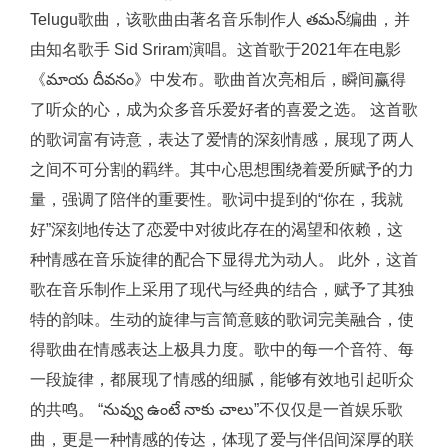
Telugu歌曲，该歌曲由著名音乐制作人 తమన్编曲，并
由知名歌手 Sid Sriram演唱。这首歌于2021年在电影
《మాయ దీవనం》中发布。歌曲首次亮相后，瞬间赢得
了听众的心，成为众多音乐爱好者的喜爱之选。 这首歌
的歌词富有诗意，表达了爱情的深刻情感，展现了两人
之间不可分割的羁绊。其中心思想围绕着爱所赋予的力
量，强调了陪伴的重要性。歌词中提到的“你在，我就
好”深刻地传达了恋爱中对彼此存在的渴望和依赖，这
种情感在音乐旋律的配合下显得尤为动人。 此外，这首
歌在音乐制作上采用了现代与经典的结合，赋予了其独
特的韵味。生动的旋律与言简意赅的歌词完美融合，使
得歌曲在情感表达上极具力度。歌中的每一个音符、每
一段旋律，都展现了情感的细腻，能够有效地引起听众
的共鸣。 “నువ్వు ఉంటే నాకు చాలు”不仅仅是一首娱乐歌
曲，更是一种情感的传达，体现了爱与伴侣间深厚的联