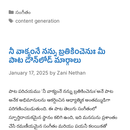
Categories
సంగీతం
Tags
content generation
నీ వాక్యంనే నన్ను బ్రతికించెనుః మీ
పాట డౌన్‌లోడ్ మార్గాలు
January 17, 2025
by
Zani Nethan
పాట పరిచయము ‘నీ వాక్యంనే నన్ను బ్రతికించెనుః’అనే పాట
అనేక అభిమానులను ఆకర్షించిన ఆధ్యాత్మిక అంతమ్ముడిగా
పరిగణించబడుతుంది. ఈ పాట తెలుగు సంగీతంలో
స్ఫూర్తిదాయకమైన స్థానం కలిగి ఉంది, ఇది మనసును ప్రశాంతం
చేసే రమణీయమైన సంగీతం మరియు పయనీ కలయికతో