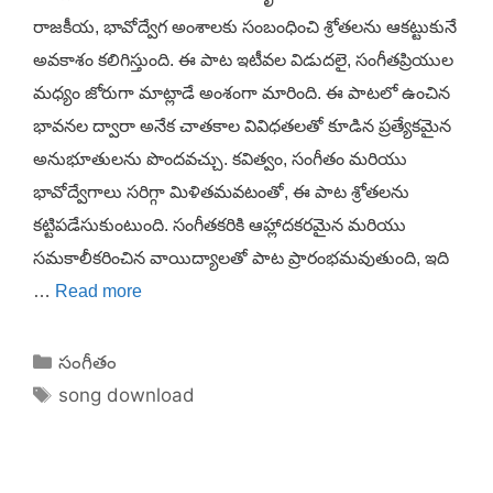
రాజకీయ, భావోద్వేగ అంశాలకు సంబంధించి శ్రోతలను ఆకట్టుకునే
అవకాశం కలిగిస్తుంది. ఈ పాట ఇటీవల విడుదలై, సంగీతప్రియుల
మధ్యం జోరుగా మాట్లాడే అంశంగా మారింది. ఈ పాటలో ఉంచిన
భావనల ద్వారా అనేక చాతకాల వివిధతలతో కూడిన ప్రత్యేకమైన
అనుభూతులను పొందవచ్చు. కవిత్వం, సంగీతం మరియు
భావోద్వేగాలు సరిగ్గా మిళితమవటంతో, ఈ పాట శ్రోతలను
కట్టిపడేసుకుంటుంది. సంగీతకరికి ఆహ్లాదకరమైన మరియు
సమకాలీకరించిన వాయిద్యాలతో పాట ప్రారంభమవుతుంది, ఇది
…
Read more
Categories
సంగీతం
Tags
song download