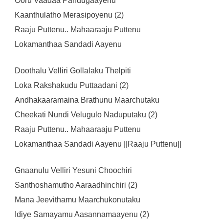
Ooru Vaadaa Pandugaayenu
Kaanthulatho Merasipoyenu (2)
Raaju Puttenu.. Mahaaraaju Puttenu
Lokamanthaa Sandadi Aayenu
Doothalu Velliri Gollalaku Thelpiti
Loka Rakshakudu Puttaadani (2)
Andhakaaramaina Brathunu Maarchutaku
Cheekati Nundi Velugulo Naduputaku (2)
Raaju Puttenu.. Mahaaraaju Puttenu
Lokamanthaa Sandadi Aayenu ||Raaju Puttenu||
Gnaanulu Velliri Yesuni Choochiri
Santhoshamutho Aaraadhinchiri (2)
Mana Jeevithamu Maarchukonutaku
Idiye Samayamu Aasannamaayenu (2)