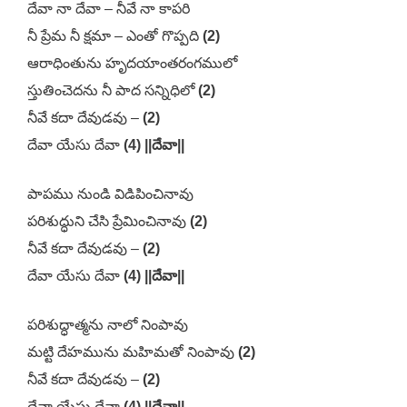
దేవా నా దేవా – నీవే నా కాపరి
నీ ప్రేమ నీ క్షమా – ఎంతో గొప్పది
(2)
ఆరాధింతును హృదయాంతరంగములో
స్తుతించెదను నీ పాద సన్నిధిలో
(2)
నీవే కదా దేవుడవు –
(2)
దేవా యేసు దేవా
(4) ||దేవా||
పాపము నుండి విడిపించినావు
పరిశుద్ధుని చేసి ప్రేమించినావు
(2)
నీవే కదా దేవుడవు –
(2)
దేవా యేసు దేవా
(4) ||దేవా||
పరిశుద్ధాత్మను నాలో నింపావు
మట్టి దేహమును మహిమతో నింపావు
(2)
నీవే కదా దేవుడవు –
(2)
దేవా యేసు దేవా
(4) ||దేవా||