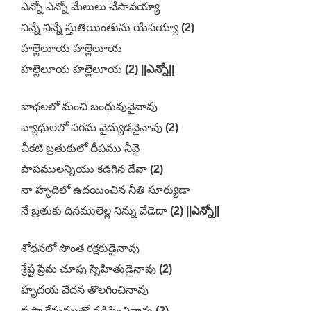
ఎన్నో ఎన్నో మేలులు చేసావయ్యా
నిన్నే నిన్నే స్తుతియింతును యేసయ్యా
(2)
హల్లెలూయ హల్లెలూయ
హల్లెలూయ హల్లెలూయ
(2) ||ఎన్నో||
బాధలలో మంచి బంధువువైనావు
వ్యాధులలో పరమ వైద్యుడవైనావు
(2)
చీకటి బ్రతుకులో దీపము నీవై
పాపములన్నియు కడిగిన దేవా
(2)
నా హృదిలో ఉదయించిన నీతి సూర్యుడా
నే బ్రతుకు దినములెల్ల నిన్ను వేడెదా
(2) ||ఎన్నో||
శోధనలో సొంత రక్షకుడైనావు
శ్రేష్ట ప్రేమ చూపు స్నేహితుడైనావు
(2)
హృదయ వేదన తొలగించినావు
కృపా క్షేమముతో నడిపించినావు
(2)