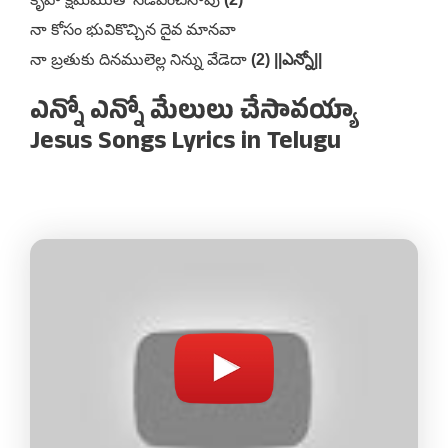
నా కోసం భువికొచ్చిన దైవ మానవా
నా బ్రతుకు దినములెల్ల నిన్ను వేడెదా
(2) ||ఎన్నో||
ఎన్నో ఎన్నో మేలులు చేసావయ్యా
Jesus Songs Lyrics in Telugu