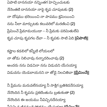
ఏపాటి దాననయా నన్నింతగ హెచ్చించుటకు
నేనెంతటి దాననయా నాపై కృప చూపుటకు
(2)
నా దోషము భరియించి నా పాపము క్షమియించి
నను నీలా మార్చుటకు కలువరిలో మరణించి
(2)
ప్రేమించే ప్రేమామయుడా – నీ ప్రేమకు పరిమితులేవి
కృప చూపు కృపగల దేవా – నీ కృపకు సాటి ఏది
||ఏపాటి||
కష్టాల కడలిలో కన్నీటి లోయలలో
నా తోడు నిలిచావు నన్నాదరించావు
(2)
అందరు నను విడచినా నను విడువని యేసయ్యా
విడువను యెడబాయనని నా తోడై నిలచితివా
||ప్రేమించే||
నీ ప్రేమను మరువలేనయ్యా నీ సాక్షిగ బ్రతికెదనేసయ్యా
నేనొందిన నీ కృపను ప్రకటింతును బ్రతుకంతా
(2)
నేనొందిన ఈ జయము నీవిచ్చినదేనయ్యా
నీవిచ్చిన జీవముకై స్తోత్రము యేసయ్యా
||ప్రేమించే||