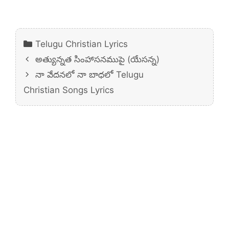
Categories
Telugu Christian Lyrics
అత్యున్నత సింహాసనముపై (యేసన్న)
నా వేదనలో నా బాధలో Telugu
Christian Songs Lyrics