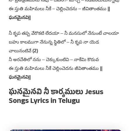
ఈ స్తుతి మహిమలు నీకే – చెల్లించెదను – జీవితాంతము
||
ఘనమైనవి||
నీ కృప తప్ప వేరొకటి లేదయా – నీ మనసులో నేనుంటే చాలయా
బహు కాలముగా నేనున్న స్థితిలో – నీ కృప నా యెడ
చాలునంటివే
(2)
నీ అరచేతిలో నను – చెక్కుకుంటివి – నాకేమి కొదువ
ఈ స్తుతి మహిమలు నీకే చెల్లించెదను జీవితాంతము
||
ఘనమైనవి||
ఘనమైనవి నీ కార్యములు Jesus
Songs Lyrics in Telugu