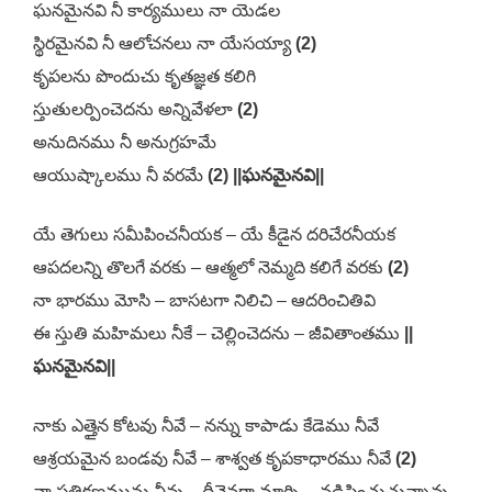
ఘనమైనవి నీ కార్యములు నా యెడల
స్థిరమైనవి నీ ఆలోచనలు నా యేసయ్యా
(2)
కృపలను పొందుచు కృతజ్ఞత కలిగి
స్తుతులర్పించెదను అన్నివేళలా
(2)
అనుదినము నీ అనుగ్రహమే
ఆయుష్కాలము నీ వరమే
(2) ||ఘనమైనవి||
యే తెగులు సమీపించనీయక – యే కీడైన దరిచేరనీయక
ఆపదలన్ని తొలగే వరకు – ఆత్మలో నెమ్మది కలిగే వరకు
(2)
నా భారము మోసి – బాసటగా నిలిచి – ఆదరించితివి
ఈ స్తుతి మహిమలు నీకే – చెల్లించెదను – జీవితాంతము
||
ఘనమైనవి||
నాకు ఎత్తైన కోటవు నీవే – నన్ను కాపాడు కేడెము నీవే
ఆశ్రయమైన బండవు నీవే – శాశ్వత కృపకాధారము నీవే
(2)
నా ప్రతిక్షణమును నీవు – దీవెనగా మార్చి – నడిపించుచున్నావు