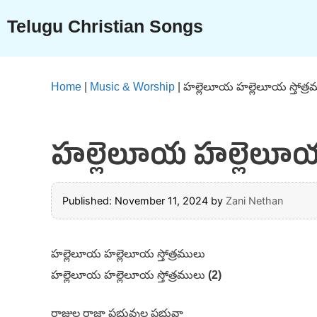
Skip
Telugu Christian Songs
to
content
Home
|
Music & Worship
|
హల్లెలూయ హల్లెలూయ స్తోత్ర
హల్లెలూయ హల్లెలూయ స్
Published: November 11, 2024
by
Zani Nethan
హల్లెలూయ హల్లెలూయ స్తోత్రములు
హల్లెలూయ హల్లెలూయ స్తోత్రములు
(2)
రాజుల రాజా ప్రభువుల ప్రభువా