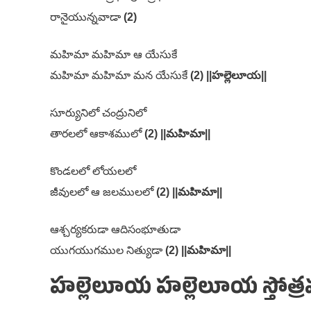
రానైయున్నవాడా
(2)
మహిమా మహిమా ఆ యేసుకే
మహిమా మహిమా మన యేసుకే
(2)
||హల్లెలూయ||
సూర్యునిలో చంద్రునిలో
తారలలో ఆకాశములో
(2)
||మహిమా||
కొండలలో లోయలలో
జీవులలో ఆ జలములలో
(2)
||మహిమా||
ఆశ్చర్యకరుడా ఆదిసంభూతుడా
యుగయుగముల నిత్యుడా
(2)
||మహిమా||
హల్లెలూయ హల్లెలూయ స్తోత్రమ