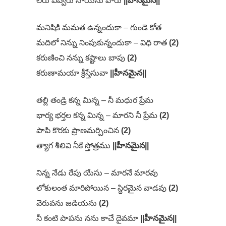
లేరు ఎవ్వరు నాయను వారు
||హీనమైన||
మనిషికి మమత ఉన్నందుకా – గుండె కోత
మదిలో నిన్ను నింపుకున్నందుకా – విధి రాత
(2)
కరుణించి నన్ను కష్టాలు బాపు
(2)
కరుణామయా క్రీస్తేసువా
||హీనమైన||
తల్లి తండ్రి కన్న మిన్న – నీ మధుర ప్రేమ
భార్య భర్తల కన్న మిన్న – మారని నీ ప్రేమ
(2)
పాపి కొరకు ప్రాణమర్పించిన
(2)
త్యాగ శీలివి నీకే స్తోత్రము
||హీనమైన||
నిన్న నేడు రేపు యేసు – మారనే మారవు
లోకులంత మారిపోయిన – స్థిరమైన వాడవు
(2)
వెరువను జడియను
(2)
నీ కంటి పాపను నను కాచే దైవమా
||హీనమైన||