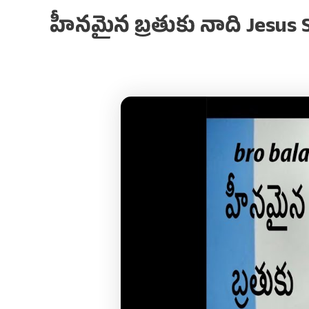
హీనమైన బ్రతుకు నాది Jesus S