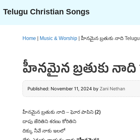
Skip
Telugu Christian Songs
to
content
Home
|
Music & Worship
|
హీనమైన బ్రతుకు నాది Telugu
హీనమైన బ్రతుకు నాది T
Published: November 11, 2024
by
Zani Nethan
హీనమైన బ్రతుకు నాది – ఘోర పాపిని
(2)
దాపు జేరితిని శరణు కోరితిని
దిక్కు నీవే నాకు ఇలలో