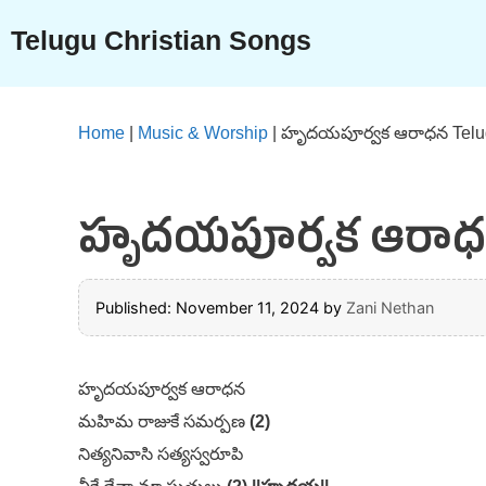
Skip
Telugu Christian Songs
to
content
Home
|
Music & Worship
|
హృదయపూర్వక ఆరాధన Telugu
హృదయపూర్వక ఆరాధన T
Published: November 11, 2024
by
Zani Nethan
హృదయపూర్వక ఆరాధన
మహిమ రాజుకే సమర్పణ
(2)
నిత్యనివాసి సత్యస్వరూపి