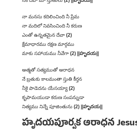
నీకే దేవా మా స్తుతులు
(2) ||హృదయ||
నా మనసు కదిలించింది నీ ప్రేమ
నా మదిలో నివసించింది నీ కరుణ
ఎంతో ఉన్నతమైన దేవా
(2)
క్షేమాధారము రక్షణ మార్గము
మాకు సహాయము నీవేగా
(2) ||హృదయ||
ఆత్మతో సత్యముతో ఆరాధన
నే బ్రతుకు కాలమంతా స్తుతి కీర్తన
నీకై పాడెదను యేసయ్యా
(2)
కృపామయుడా కరుణ సంపన్నుడా
నిత్యము నిన్నే పూజింతును
(2) ||హృదయ||
హృదయపూర్వక ఆరాధన Jesus S