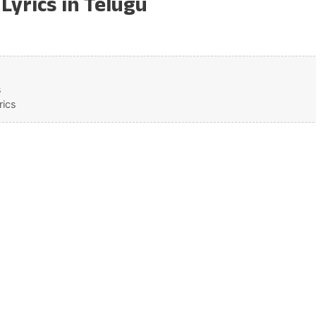
Lyrics in Telugu
s
rics