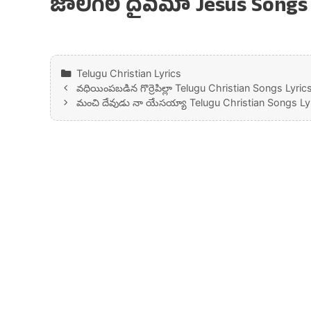
జాలిగల దైవమా Jesus Songs 
Categories
Telugu Christian Lyrics
వధియింపబడిన గొర్రెపిల్లా Telugu Christian Songs Lyric
మంచి దేవుడు నా యేసయ్యా Telugu Christian Songs Ly