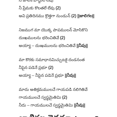
నీ జాలికి హద్దులే లేవు
నీ ప్రేమకు కొలతలే లేవు
(2)
అవి ప్రతిదినము క్రొత్తగా నుండున్‌
(2) ||జాలిగల||
నిజముగ మా యొక్క పాపములన్‌ మోసికొని
దుఃఖములను భరించితివే
(2)
అయ్యా – దుఃఖములను భరించితివే
||నీవు||
మా కొరకు సమాధానమిచ్చుటకై దండనంత
నీపైన పడెనే ప్రభూ
(2)
అయ్యా – నీపైన పడెనే ప్రభూ
||నీవు||
మాదు అతిక్రమములచే గాయపడి నలిగితివే
గాయములచే స్వస్థమైతిమి
(2)
నీదు – గాయములచే స్వస్థమైతిమి
||నీవు||